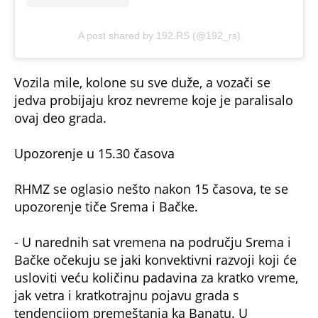
A post shared by 192.RS (@192_rs)
Vozila mile, kolone su sve duže, a vozači se
jedva probijaju kroz nevreme koje je paralisalo
ovaj deo grada.
Upozorenje u 15.30 časova
RHMZ se oglasio nešto nakon 15 časova, te se
upozorenje tiče Srema i Bačke.
- U narednih sat vremena na području Srema i
Bačke očekuju se jaki konvektivni razvoji koji će
usloviti veću količinu padavina za kratko vreme,
jak vetra i kratkotrajnu pojavu grada s
tendencijom premeštanja ka Banatu. U