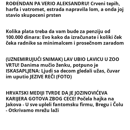
ROĐENDAN PA VERIO ALEKSANDRU! Crveni tepih,
harfa i vatromet, estrada napravila lom, a onda joj
stavio skupoceni prsten
Kolika plata treba da vam bude za penziju od
100.000 dinara: Evo kako da izračunate i koliki ček
čeka radnike sa minimalcem i prosečnom zaradom
(UZNEMIRUJUĆI SNIMAK) LAV UBIO LAVICU U ZOO
VRTU! Danima mučio ženku, potpuno je
ISKASAPLJENA: Ljudi sa decom gledali užas, čuvar
im uputio JEZIVE REČI (FOTO)
HRVATSKI MEDIJI TVRDE DA JE JOZINOVIĆEVA
KARIJERA GOTOVA ZBOG CECE! Počela hajka na
Jakova - U sve upleli fantomsku firmu, Bregu i Čolu
- Otkrivamo mrežu laži