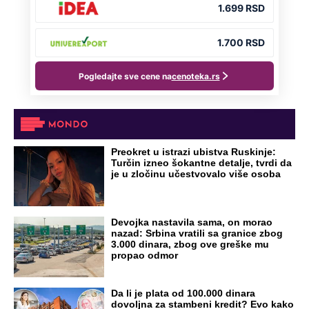
Preokret u istrazi ubistva Ruskinje:
Turčin izneo šokantne detalje, tvrdi da
je u zločinu učestvovalo više osoba
Devojka nastavila sama, on morao
nazad: Srbina vratili sa granice zbog
3.000 dinara, zbog ove greške mu
propao odmor
Da li je plata od 100.000 dinara
dovoljna za stambeni kredit? Evo kako