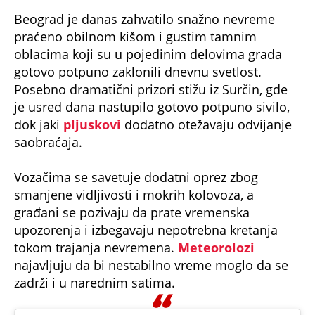
Beograd je danas zahvatilo snažno nevreme
praćeno obilnom kišom i gustim tamnim
oblacima koji su u pojedinim delovima grada
gotovo potpuno zaklonili dnevnu svetlost.
Posebno dramatični prizori stižu iz Surčin, gde
je usred dana nastupilo gotovo potpuno sivilo,
dok jaki
pljuskovi
dodatno otežavaju odvijanje
saobraćaja.
Vozačima se savetuje dodatni oprez zbog
smanjene vidljivosti i mokrih kolovoza, a
građani se pozivaju da prate vremenska
upozorenja i izbegavaju nepotrebna kretanja
tokom trajanja nevremena.
Meteorolozi
najavljuju da bi nestabilno vreme moglo da se
zadrži i u narednim satima.