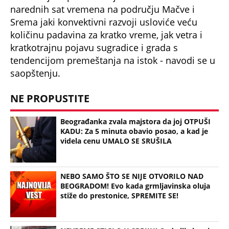
narednih sat vremena na području Mačve i
Srema jaki konvektivni razvoji usloviće veću
količinu padavina za kratko vreme, jak vetra i
kratkotrajnu pojavu sugradice i grada s
tendencijom premeštanja na istok - navodi se u
saopštenju.
NE PROPUSTITE
Beograđanka zvala majstora da joj OTPUŠI
KADU: Za 5 minuta obavio posao, a kad je
videla cenu UMALO SE SRUŠILA
NEBO SAMO ŠTO SE NIJE OTVORILO NAD
BEOGRADOM! Evo kada grmljavinska oluja
stiže do prestonice, SPREMITE SE!