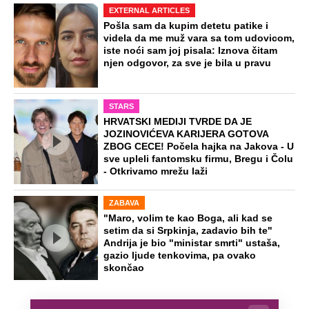
EXTERNAL ARTICLES
Pošla sam da kupim detetu patike i
videla da me muž vara sa tom udovicom,
iste noći sam joj pisala: Iznova čitam
njen odgovor, za sve je bila u pravu
STARS
HRVATSKI MEDIJI TVRDE DA JE
JOZINOVIĆEVA KARIJERA GOTOVA
ZBOG CECE! Počela hajka na Jakova - U
sve upleli fantomsku firmu, Bregu i Čolu
- Otkrivamo mrežu laži
ZABAVA
"Maro, volim te kao Boga, ali kad se
setim da si Srpkinja, zadavio bih te"
Andrija je bio "ministar smrti" ustaša,
gazio ljude tenkovima, pa ovako
skončao