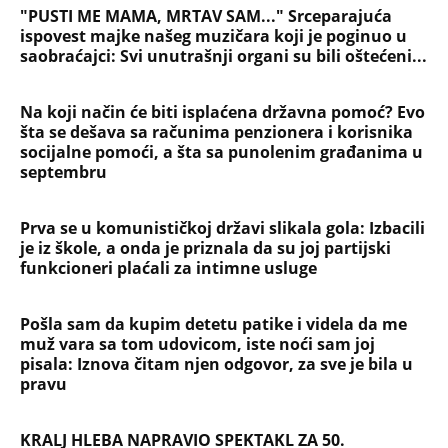
"PUSTI ME MAMA, MRTAV SAM..." Srceparajuća
ispovest majke našeg muzičara koji je poginuo u
saobraćajci: Svi unutrašnji organi su bili oštećeni...
Na koji način će biti isplaćena državna pomoć? Evo
šta se dešava sa računima penzionera i korisnika
socijalne pomoći, a šta sa punolenim građanima u
septembru
Prva se u komunističkoj državi slikala gola: Izbacili
je iz škole, a onda je priznala da su joj partijski
funkcioneri plaćali za intimne usluge
Pošla sam da kupim detetu patike i videla da me
muž vara sa tom udovicom, iste noći sam joj
pisala: Iznova čitam njen odgovor, za sve je bila u
pravu
KRALJ HLEBA NAPRAVIO SPEKTAKL ZA 50.