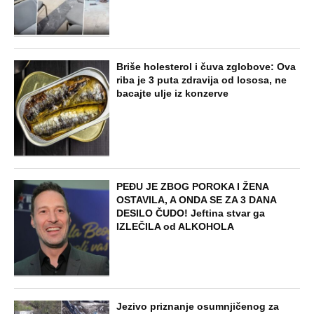
Briše holesterol i čuva zglobove: Ova
riba je 3 puta zdravija od lososa, ne
bacajte ulje iz konzerve
PEĐU JE ZBOG POROKA I ŽENA
OSTAVILA, A ONDA SE ZA 3 DANA
DESILO ČUDO! Jeftina stvar ga
IZLEČILA od ALKOHOLA
Jezivo priznanje osumnjičenog za