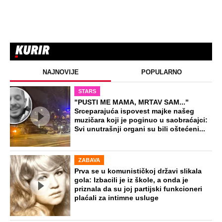
NAJNOVIJE
POPULARNO
STARS
"PUSTI ME MAMA, MRTAV SAM..."
Srceparajuća ispovest majke našeg
muzičara koji je poginuo u saobraćajci:
Svi unutrašnji organi su bili oštećeni...
ZABAVA
Prva se u komunističkoj državi slikala
gola: Izbacili je iz škole, a onda je
priznala da su joj partijski funkcioneri
plaćali za intimne usluge