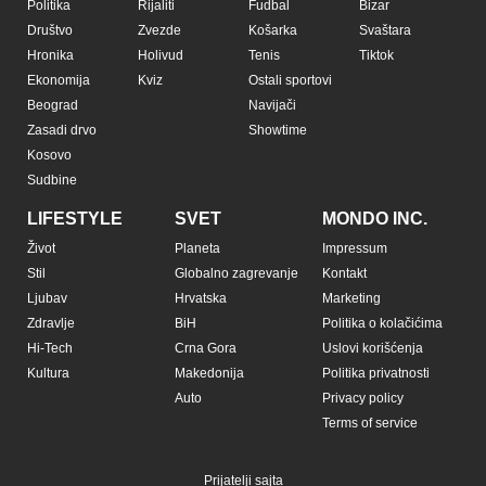
Politika
Rijaliti
Fudbal
Bizar
Društvo
Zvezde
Košarka
Svaštara
Hronika
Holivud
Tenis
Tiktok
Ekonomija
Kviz
Ostali sportovi
Beograd
Navijači
Zasadi drvo
Showtime
Kosovo
Sudbine
LIFESTYLE
SVET
MONDO INC.
Život
Planeta
Impressum
Stil
Globalno zagrevanje
Kontakt
Ljubav
Hrvatska
Marketing
Zdravlje
BiH
Politika o kolačićima
Hi-Tech
Crna Gora
Uslovi korišćenja
Kultura
Makedonija
Politika privatnosti
Auto
Privacy policy
Terms of service
Prijatelji sajta