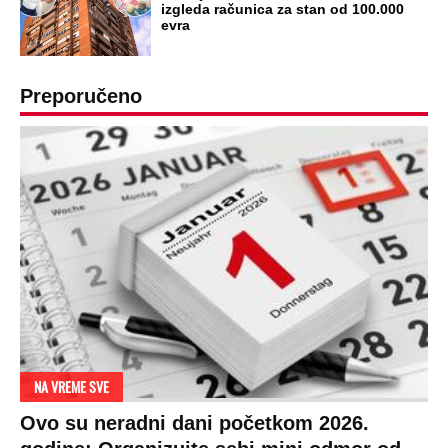
izgleda računica za stan od 100.000
evra
Preporučeno
NA VREME SVE
Ovo su neradni dani početkom 2026.