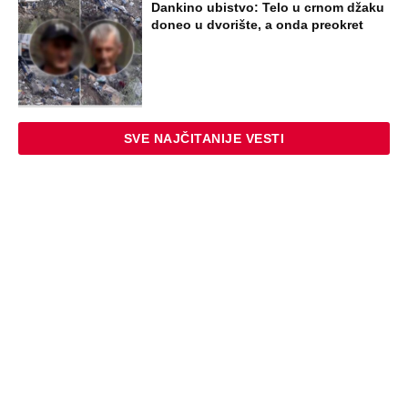
Dankino ubistvo: Telo u crnom džaku
doneo u dvorište, a onda preokret
SVE NAJČITANIJE VESTI