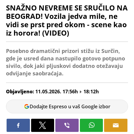
SNAŽNO NEVREME SE SRUČILO NA
BEOGRAD! Vozila jedva mile, ne
vidi se prst pred okom - scene kao
iz horora! (VIDEO)
Posebno dramatični prizori stižu iz Surčin,
gde je usred dana nastupilo gotovo potpuno
sivilo, dok jaki pljuskovi dodatno otežavaju
odvijanje saobraćaja.
Objavljeno:
11.05.2026. 17:56h
18:12h
Tatjana
Dodajte Espreso u vaš Google izbor
Maksić