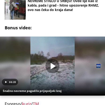
NEVREME STIGLO U SRBIJU! Ovde lije kao iz
kabla, pada i grad - hitno upozorenje RHMZ,
ovo nas čeka do kraja dana!
Bonus video:
00:35
Snažno nevreme pogodilo prijepoljski kraj
Espreso/
kurir
/
TM