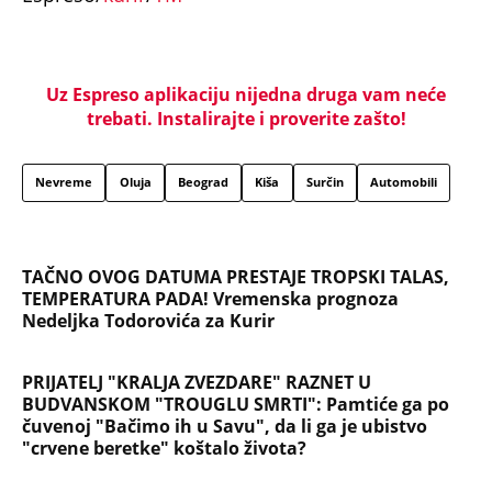
Uz Espreso aplikaciju nijedna druga vam neće
trebati. Instalirajte i proverite zašto!
Nevreme
Oluja
Beograd
Kiša
Surčin
Automobili
TAČNO OVOG DATUMA PRESTAJE TROPSKI TALAS,
TEMPERATURA PADA! Vremenska prognoza
Nedeljka Todorovića za Kurir
PRIJATELJ "KRALJA ZVEZDARE" RAZNET U
BUDVANSKOM "TROUGLU SMRTI": Pamtiće ga po
čuvenoj "Bačimo ih u Savu", da li ga je ubistvo
"crvene beretke" koštalo života?