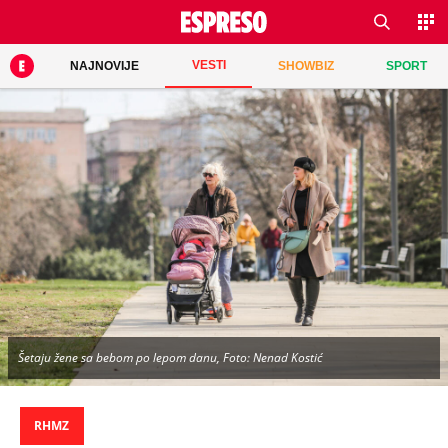
VESTI
NAJNOVIJE
SHOWBIZ
SPORT
Šetaju žene sa bebom po lepom danu, Foto: Nenad Kostić
RHMZ