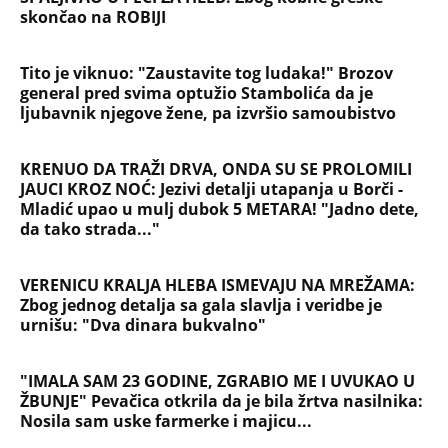
skončao na ROBIJI
Tito je viknuo: "Zaustavite tog ludaka!" Brozov
general pred svima optužio Stambolića da je
ljubavnik njegove žene, pa izvršio samoubistvo
KRENUO DA TRAŽI DRVA, ONDA SU SE PROLOMILI
JAUCI KROZ NOĆ: Jezivi detalji utapanja u Borči -
Mladić upao u mulj dubok 5 METARA! "Jadno dete,
da tako strada..."
VERENICU KRALJA HLEBA ISMEVAJU NA MREŽAMA:
Zbog jednog detalja sa gala slavlja i veridbe je
urnišu: "Dva dinara bukvalno"
"IMALA SAM 23 GODINE, ZGRABIO ME I UVUKAO U
ŽBUNJE" Pevačica otkrila da je bila žrtva nasilnika:
Nosila sam uske farmerke i majicu...