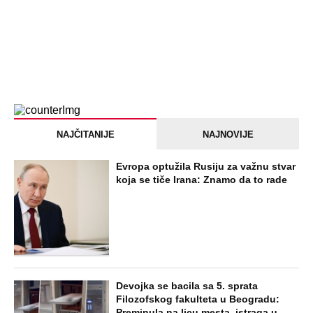
NAJČITANIJE
NAJNOVIJE
Evropa optužila Rusiju za važnu stvar
koja se tiče Irana: Znamo da to rade
Devojka se bacila sa 5. sprata
Filozofskog fakulteta u Beogradu:
Preminula na licu mesta, istraga u