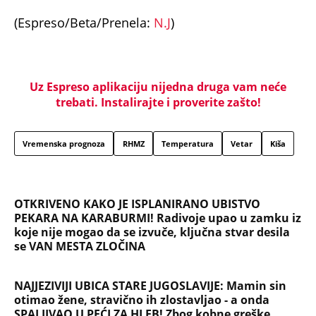
(Espreso/Beta/Prenela:
N.J
)
Uz Espreso aplikaciju nijedna druga vam neće
trebati. Instalirajte i proverite zašto!
Vremenska prognoza
RHMZ
Temperatura
Vetar
Kiša
OTKRIVENO KAKO JE ISPLANIRANO UBISTVO
PEKARA NA KARABURMI! Radivoje upao u zamku iz
koje nije mogao da se izvuče, ključna stvar desila
se VAN MESTA ZLOČINA
NAJJEZIVIJI UBICA STARE JUGOSLAVIJE: Mamin sin
otimao žene, stravično ih zlostavljao - a onda
SPALJIVAO U PEĆI ZA HLEB! Zbog kobne greške