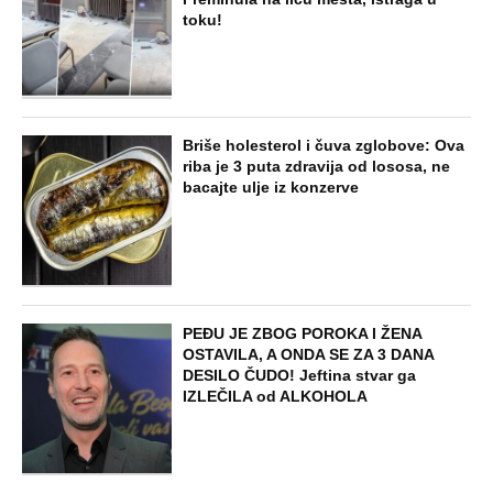
toku!
Briše holesterol i čuva zglobove: Ova
riba je 3 puta zdravija od lososa, ne
bacajte ulje iz konzerve
PEĐU JE ZBOG POROKA I ŽENA
OSTAVILA, A ONDA SE ZA 3 DANA
DESILO ČUDO! Jeftina stvar ga
IZLEČILA od ALKOHOLA