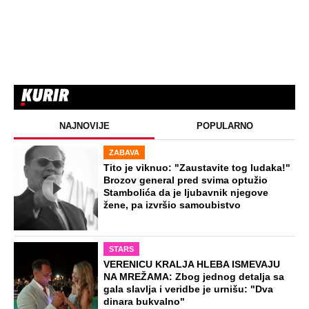
NAJNOVIJE
POPULARNO
ZABAVA
Tito je viknuo: "Zaustavite tog ludaka!"
Brozov general pred svima optužio
Stambolića da je ljubavnik njegove
žene, pa izvršio samoubistvo
STARS
VERENICU KRALJA HLEBA ISMEVAJU
NA MREŽAMA: Zbog jednog detalja sa
gala slavlja i veridbe je urnišu: "Dva
dinara bukvalno"