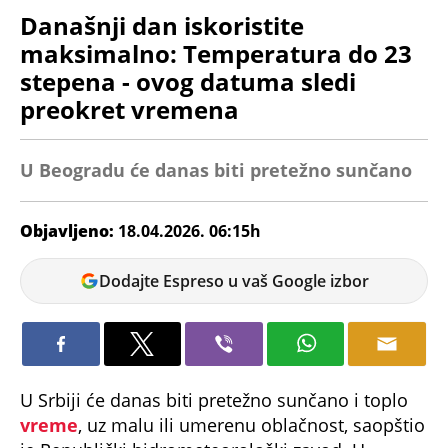
Današnji dan iskoristite
maksimalno: Temperatura do 23
stepena - ovog datuma sledi
preokret vremena
U Beogradu će danas biti pretežno sunčano
Objavljeno:
18.04.2026. 06:15h
Nikolina
Dodajte Espreso u vaš Google izbor
Jokić
U Srbiji će danas biti pretežno sunčano i toplo
vreme
, uz malu ili umerenu oblačnost, saopštio