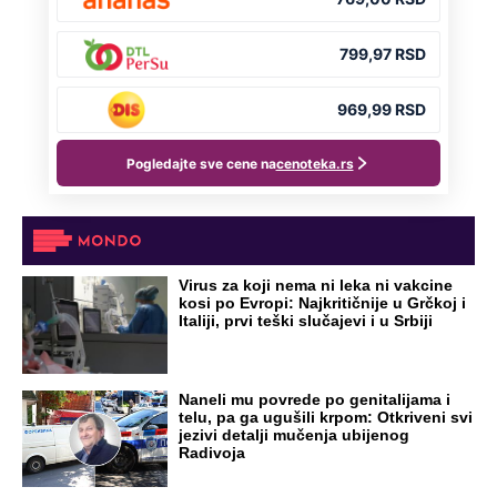
Virus za koji nema ni leka ni vakcine
kosi po Evropi: Najkritičnije u Grčkoj i
Italiji, prvi teški slučajevi i u Srbiji
Naneli mu povrede po genitalijama i
telu, pa ga ugušili krpom: Otkriveni svi
jezivi detalji mučenja ubijenog
Radivoja