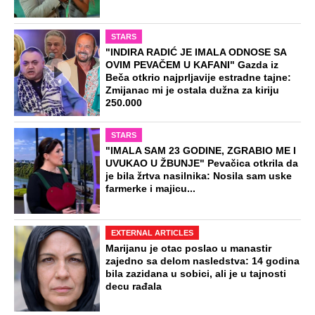
STARS
"INDIRA RADIĆ JE IMALA ODNOSE SA
OVIM PEVAČEM U KAFANI" Gazda iz
Beča otkrio najprljavije estradne tajne:
Zmijanac mi je ostala dužna za kiriju
250.000
STARS
"IMALA SAM 23 GODINE, ZGRABIO ME I
UVUKAO U ŽBUNJE" Pevačica otkrila da
je bila žrtva nasilnika: Nosila sam uske
farmerke i majicu...
EXTERNAL ARTICLES
Marijanu je otac poslao u manastir
zajedno sa delom nasledstva: 14 godina
bila zazidana u sobici, ali je u tajnosti
decu rađala