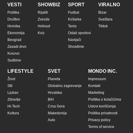
VESTI
SHOWBIZ
SPORT
VIRALNO
Politika
Rijaliti
Fudbal
Bizar
Društvo
Zvezde
Košarka
Svaštara
Hronika
Holivud
Tenis
Tiktok
Ekonomija
Kviz
Ostali sportovi
Beograd
Navijači
Zasadi drvo
Showtime
Kosovo
Sudbine
LIFESTYLE
SVET
MONDO INC.
Život
Planeta
Impressum
Stil
Globalno zagrevanje
Kontakt
Ljubav
Hrvatska
Marketing
Zdravlje
BiH
Politika o kolačićima
Hi-Tech
Crna Gora
Uslovi korišćenja
Kultura
Makedonija
Politika privatnosti
Auto
Privacy policy
Terms of service