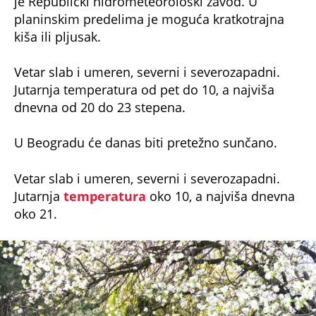
je Republički hidrometeorološki zavod. U
planinskim predelima je moguća kratkotrajna
kiša ili pljusak.
Vetar slab i umeren, severni i severozapadni.
Jutarnja temperatura od pet do 10, a najviša
dnevna od 20 do 23 stepena.
U Beogradu će danas biti pretežno sunčano.
Vetar slab i umeren, severni i severozapadni.
Jutarnja
temperatura
oko 10, a najviša dnevna
oko 21.