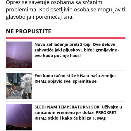
Oprez se savetuje osobama sa srčanim
problemima. Kod osetlјivih osoba se mogu javiti
glavobolјa i poremećaj sna.
NE PROPUSTITE
Novo zahlađenje preti Srbiji: Ove delove
zahvatiće jaki pljuskovi, biće i grmljavine -
evo kada počinje haos!
Evo kada tačno stiže kiša u našu zemlju:
RHMZ objavio sve, spremite se
SLEDI NAM TEMPERATURNI ŠOK! Uživajte u
sunčanom vremenu jer dolazi PREOKRET:
RHMZ otkio i kako će biti za 1. MAJ!