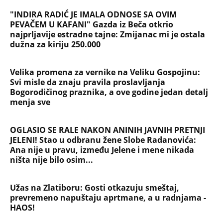
"INDIRA RADIĆ JE IMALA ODNOSE SA OVIM
PEVAČEM U KAFANI" Gazda iz Beča otkrio
najprljavije estradne tajne: Zmijanac mi je ostala
dužna za kiriju 250.000
Velika promena za vernike na Veliku Gospojinu:
Svi misle da znaju pravila proslavljanja
Bogorodičinog praznika, a ove godine jedan detalj
menja sve
OGLASIO SE RALE NAKON ANINIH JAVNIH PRETNJI
JELENI! Stao u odbranu žene Slobe Radanovića:
Ana nije u pravu, između Jelene i mene nikada
ništa nije bilo osim...
Užas na Zlatiboru: Gosti otkazuju smeštaj,
prevremeno napuštaju aprtmane, a u radnjama -
HAOS!