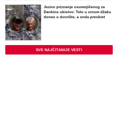
Jezivo priznanje osumnjičenog za
Dankino ubistvo: Telo u crnom džaku
doneo u dvorište, a onda preokret
SVE NAJČITANIJE VESTI