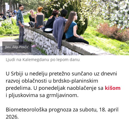
foto: Filip Plavčić
Ljudi na Kalemegdanu po lepom danu
U Srbiji u nedelju pretežno sunčano uz dnevni
razvoj oblačnosti u brdsko-planinskim
predelima. U ponedeljak naoblačenje sa
kišom
i pljuskovima sa grmljavinom.
Biometeorološka prognoza za subotu, 18. april
2026.