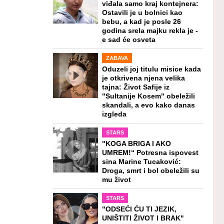
viđala samo kraj kontejnera:
Ostavili je u bolnici kao
bebu, a kad je posle 26
godina srela majku rekla je -
e sad će osveta
ZABAVA
Oduzeli joj titulu misice kada
je otkrivena njena velika
tajna: Život Safije iz
"Sultanije Kosem" obeležili
skandali, a evo kako danas
izgleda
STARS
"KOGA BRIGA I AKO
UMREM!“ Potresna ispovest
sina Marine Tucaković:
Droga, smrt i bol obeležili su
mu život
STARS
"ODSEĆI ĆU TI JEZIK,
UNIŠTITI ŽIVOT I BRAK"