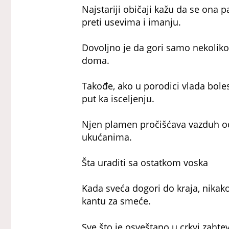
Najstariji običaji kažu da se ona p
preti usevima i imanju.
Dovoljno je da gori samo nekoliko 
doma.
Takođe, ako u porodici vlada bolest
put ka isceljenju.
Njen plamen pročišćava vazduh od
ukućanima.
Šta uraditi sa ostatkom voska
Kada sveća dogori do kraja, nikako
kantu za smeće.
Sve što je osveštano u crkvi zaht