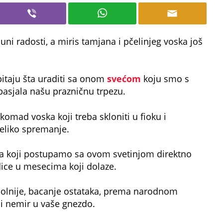
uni radosti, a miris tamjana i pčelinjeg voska još
itaju šta uraditi sa onom
svećom
koju smo s
 obasjala našu prazničnu trpezu.
omad voska koji treba skloniti u fioku i
eliko spremanje.
na koji postupamo sa ovom svetinjom direktno
dice u mesecima koji dolaze.
š bolnije, bacanje ostataka, prema narodnom
i nemir u vaše gnezdo.