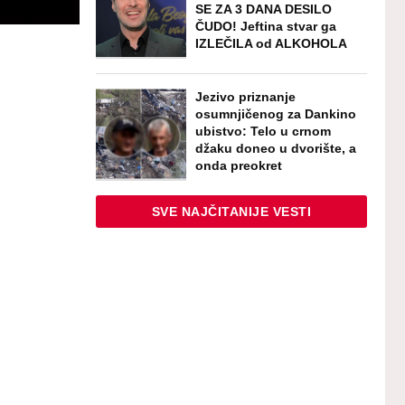
SE ZA 3 DANA DESILO
ČUDO! Jeftina stvar ga
IZLEČILA od ALKOHOLA
Jezivo priznanje
osumnjičenog za Dankino
ubistvo: Telo u crnom
džaku doneo u dvorište, a
onda preokret
SVE NAJČITANIJE VESTI