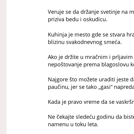
Veruje se da držanje svetinje na m
priziva bedu i oskudicu.
Kuhinja je mesto gde se stvara hran
blizinu svakodnevnog smeća.
Ako je držite u mračnim i prljavi
nepoštovanje prema blagoslovu ko
Najgore što možete uraditi jeste da
paučinu, jer se tako „gasi“ napred
Kada je pravo vreme da se vaskrš
Ne čekajte sledeću godinu da bist
namenu u toku leta.