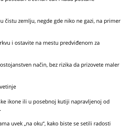
 u čistu zemlju, negde gde niko ne gazi, na primer
crkvu i ostavite na mestu predviđenom za
dostojanstven način, bez rizika da prizovete maler
vetinje
ske ikone ili u posebnoj kutiji napravljenoj od
.
ama uvek „na oku“, kako biste se setili radosti