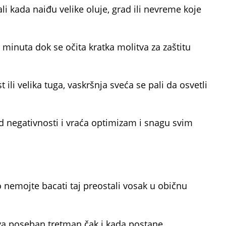
ali kada naiđu velike oluje, grad ili nevreme koje
minuta dok se očita kratka molitva za zaštitu
 ili velika tuga, vaskršnja sveća se pali da osvetli
 negativnosti i vraća optimizam i snagu svim
 nemojte bacati taj preostali vosak u običnu
eva poseban tretman čak i kada postane