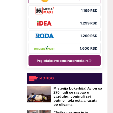
Misterija Lokerbija: Avion sa
270 ljudi se raspao u
vazduhu, poginuli svi
putnici, tela ostala rasuta
po ulicama
"Teška nesreća ju je