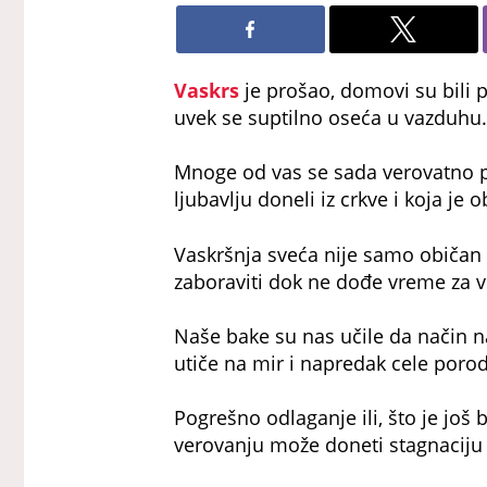
Vaskrs
je prošao, domovi su bili p
uvek se suptilno oseća u vazduhu.
Mnoge od vas se sada verovatno p
ljubavlju doneli iz crkve i koja je
Vaskršnja sveća nije samo običan k
zaboraviti dok ne dođe vreme za v
Naše bake su nas učile da način 
utiče na mir i napredak cele poro
Pogrešno odlaganje ili, što je jo
verovanju može doneti stagnaciju 