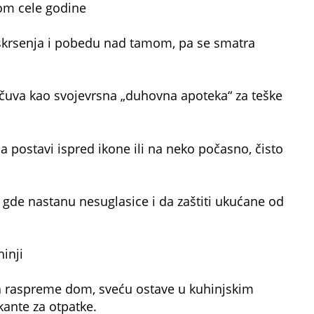
kom cele godine
askrsenja i pobedu nad tamom, pa se smatra
 čuva kao svojevrsna „duhovna apoteka“ za teške
a postavi ispred ikone ili na neko počasno, čisto
gde nastanu nesuglasice i da zaštiti ukućane od
inji
da raspreme dom, sveću ostave u kuhinjskim
kante za otpatke.