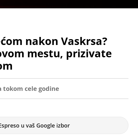
većom nakon Vaskrsa?
 ovom mestu, prizivate
dom
a tokom cele godine
Espreso u vaš Google izbor