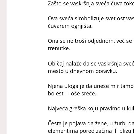
Zašto se vaskršnja sveća čuva to
Ova sveća simbolizuje svetlost v
čuvarem ognjišta.
Ona se ne troši odjednom, već se
trenutke.
Običaj nalaže da se vaskršnja sveć
mesto u dnevnom boravku.
Njena uloga je da unese mir tamo 
bolesti i loše sreće.
Najveća greška koju pravimo u kuh
Česta je pojava da žene, u žurbi 
elementima pored začina ili blizu 