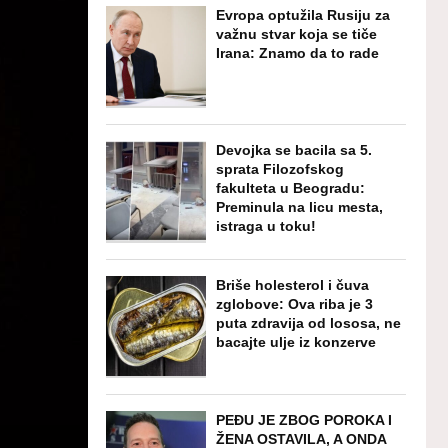
Evropa optužila Rusiju za
važnu stvar koja se tiče
Irana: Znamo da to rade
Devojka se bacila sa 5.
sprata Filozofskog
fakulteta u Beogradu:
Preminula na licu mesta,
istraga u toku!
Briše holesterol i čuva
zglobove: Ova riba je 3
puta zdravija od lososa, ne
bacajte ulje iz konzerve
PEĐU JE ZBOG POROKA I
ŽENA OSTAVILA, A ONDA