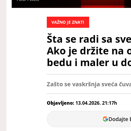
VAŽNO JE ZNATI
Šta se radi sa s
Ako je držite na
bedu i maler u 
Zašto se vaskršnja sveća čuv
Objavljeno:
13.04.2026. 21:17h
Dunja
Dodajte 
Čavić