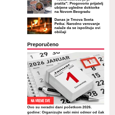
pratila": Progovorio prijatelj
ubijene ugledne doktorke
na Novom Beogradu
Danas je Trnova Sveta
Petka: Narodno verovanje
nalaže da se ispoštuju ovi
običaji
Preporučeno
NA VREME SVE
Ovo su neradni dani početkom 2026.
godine: Organizujte sebi mini odmor od čak