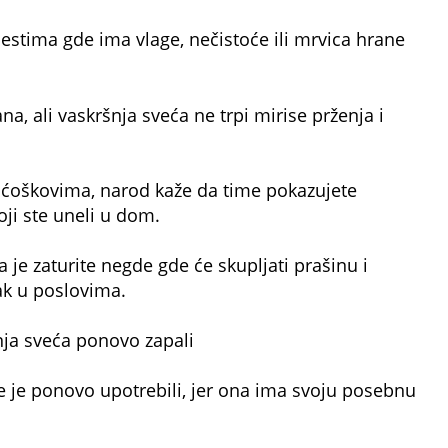
estima gde ima vlage, nečistoće ili mrvica hrane
a, ali vaskršnja sveća ne trpi mirise prženja i
m ćoškovima, narod kaže da time pokazujete
ji ste uneli u dom.
 je zaturite negde gde će skupljati prašinu i
ak u poslovima.
nja sveća ponovo zapali
e je ponovo upotrebili, jer ona ima svoju posebnu