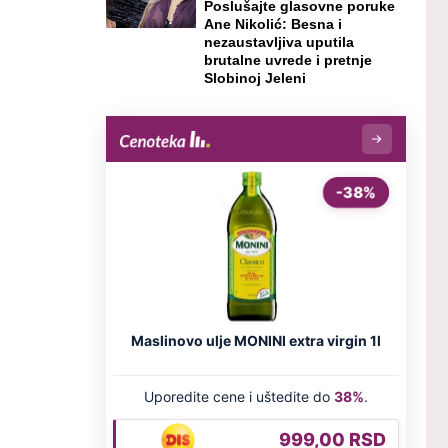
Poslušajte glasovne poruke
Ane Nikolić: Besna i
nezaustavljiva uputila
brutalne uvrede i pretnje
Slobinoj Jeleni