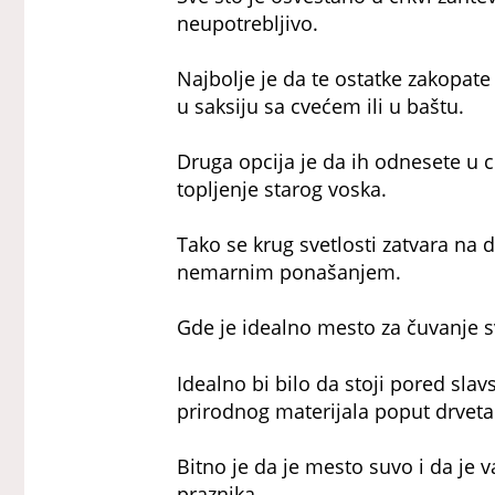
neupotrebljivo.
Najbolje je da te ostatke zakopate
u saksiju sa cvećem ili u baštu.
Druga opcija je da ih odnesete u 
topljenje starog voska.
Tako se krug svetlosti zatvara na 
nemarnim ponašanjem.
Gde je idealno mesto za čuvanje s
Idealno bi bilo da stoji pored slav
prirodnog materijala poput drveta
Bitno je da je mesto suvo i da je v
praznika.