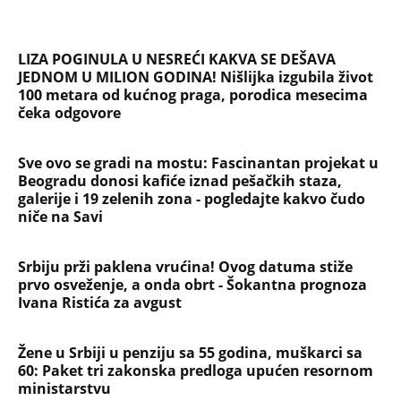
zaklala malog Slobodana (12), pa dobila vikende i
opušteno uživa na Ilidži!
NIKO NIKADA OVAKO NIJE PONIZIO VELIKI REAL!
Kako je Rodri zabio nož u leđa Kraljevima - posle
ovoga u Madrid bolje da ne dolazi!
TAČNO OVOG DATUMA PRESTAJE TROPSKI TALAS,
TEMPERATURA PADA! Vremenska prognoza
Nedeljka Todorovića za Kurir
NAJČITANIJE
NAJNOVIJE