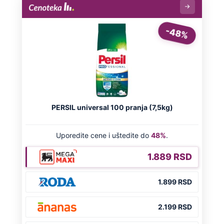
NA VREME SVE
Ovo su neradni dani početkom 2026.
godine: Organizujte sebi mini odmor od
čak četiri slobodna dana