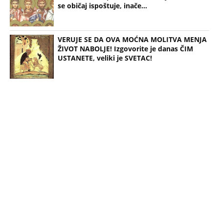
03:45
NAJBITNIJI OBIČAJ KOJI DANAS TREBA ISPOŠTOVATI Jerej za Kurir
poslao važnu poruku vernicima: Evo zašto se Božić i Badnji dan
proslavljaju baš ovog datuma
(Espreso/
24sedam
/D.S.)
Uz Espreso aplikaciju nijedna druga vam neće
trebati. Instalirajte i proverite zašto!