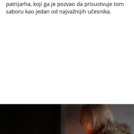
saboru kao jedan od najvažnijih učesnika.
foto: Tamara Trajković
Sofronije se vratio u Jerusalim, gde je nastavio
da se bori za pravu veru i učvršćivanje
Pravoslavlja u hrišćanstvu. Preminuo je 638.