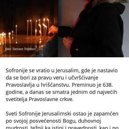
godine, a danas se smatra jednim od najvećih
svetitelja Pravoslavne crkve.
Sveti Sofronije Jerusalimski ostao je zapamćen
po svojoj posvećenosti Bogu, duhovnoj
mudrosti, težnji ka istini i pravednosti, kao i po
svom doprinosu Pravoslavlju. Njegove relikvije
čuvaju se u crkvi Svetog Spasa u Jerusalimu.
Danas se obavezno pomolite: "
Istina stvari
objavi te stadu tvome kao pravilo vere,
obrazac krotosti i učitelja uzdržanja. Zbog
toga si smirenjem stekao visoke počasti, a
siromaštvom bogatstva: Oče Sofronije, moli
Hrista Boga da spase duše naše
."
NE PROPUSTITE