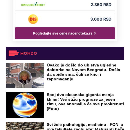
OD NAVODNOG HEROJA DO BRUTALNOG UBICE
GENERAL IVAN STRELJAO SRBE, A
HRVATI GA SLAVILI KAO HEROJA KNINA:
Par godina kasnije išao od kuće do kuće i
UBIJAO!