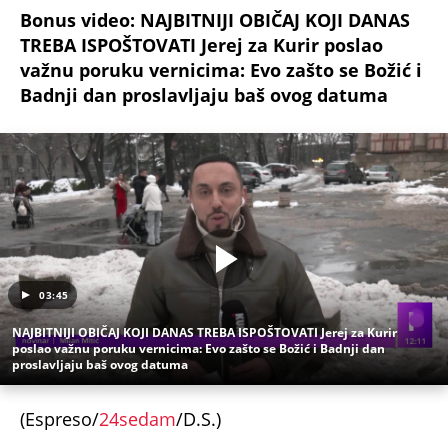
Sveti Sofronije Jerusalimski
Običaji
Verovanja
Molitva
SPC
LIZA POGINULA U NESREĆI KAKVA SE DEŠAVA
JEDNOM U MILION GODINA! Nišlijka izgubila život
100 metara od kućnog praga, porodica mesecima
čeka odgovore
Sve ovo se gradi na mostu: Fascinantan projekat u
Beogradu donosi kafiće iznad pešačkih staza,
galerije i 19 zelenih zona - pogledajte kakvo čudo
niče na Savi
Srbiju prži paklena vrućina! Ovog datuma stiže
prvo osveženje, a onda obrt - Šokantna prognoza
Ivana Ristića za avgust