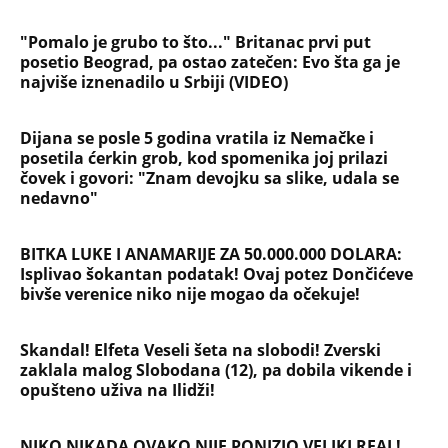
Evropa optužila Rusiju za važnu stvar
koja se tiče Irana: Znamo da to rade
Devojka se bacila sa 5. sprata
Filozofskog fakulteta u Beogradu:
Preminula na licu mesta, istraga u
toku!
Briše holesterol i čuva zglobove: Ova
riba je 3 puta zdravija od lososa, ne
bacajte ulje iz konzerve