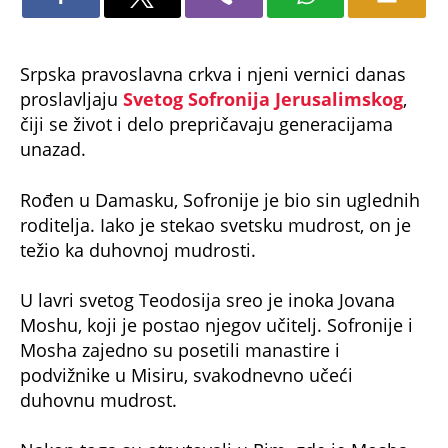
Srpska pravoslavna crkva i njeni vernici danas
proslavljaju
Svetog Sofronija Jerusalimskog
,
čiji se život i delo prepričavaju generacijama
unazad.
Rođen u Damasku, Sofronije je bio sin uglednih
roditelja. Iako je stekao svetsku mudrost, on je
težio ka duhovnoj mudrosti.
U lavri svetog Teodosija sreo je inoka Jovana
Moshu, koji je postao njegov učitelj. Sofronije i
Mosha zajedno su posetili manastire i
podvižnike u Misiru, svakodnevno učeći
duhovnu mudrost.
Nakon toga su otputovali u Rim, gde je Mosha