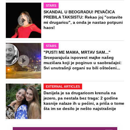
Ovako je došlo do ubistva ugledne
doktorke na Novom Beogradu: Došla
da obiđe sina, čuli se krici i
zapomaganje
Spoj dva okeanska giganta menja
klimu: Već stižu prognoze za jesen i
zimu, ova anomalija će sve preokrenuti
(Foto)
Svi žele psihologiju, medicinu i FON, a
ove fakultete zaobilaze: Maturanti beže
od smerova za kojima poslodavci vape
Preporučeno