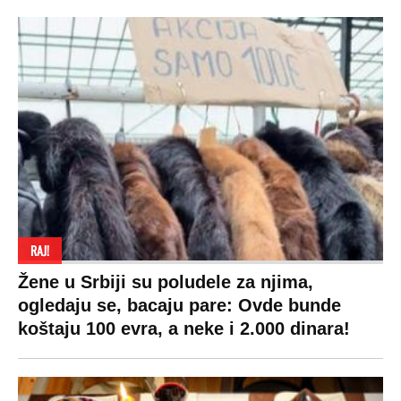
LIFESTYLE
SVET
MONDO INC.
Život
Planeta
Impressum
Stil
Globalno zagrevanje
Kontakt
Ljubav
Hrvatska
Marketing
Zdravlje
BiH
Politika o kolačićima
Hi-Tech
Crna Gora
Uslovi korišćenja
Kultura
Makedonija
Politika privatnosti
Auto
Privacy policy
Terms of service
Prijatelji sajta
Pratite nas na: