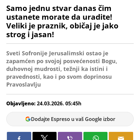
Samo jednu stvar danas čim
ustanete morate da uradite!
Veliki je praznik, običaj je jako
strog i jasan!
Sveti Sofronije Jerusalimski ostao je
zapamćen po svojoj posvećenosti Bogu,
duhovnoj mudrosti, težnji ka istini i
pravednosti, kao i po svom doprinosu
Pravoslavlju
Objavljeno:
24.03.2026. 05:45h
Dijana
Dodajte Espreso u vaš Google izbor
Spasov