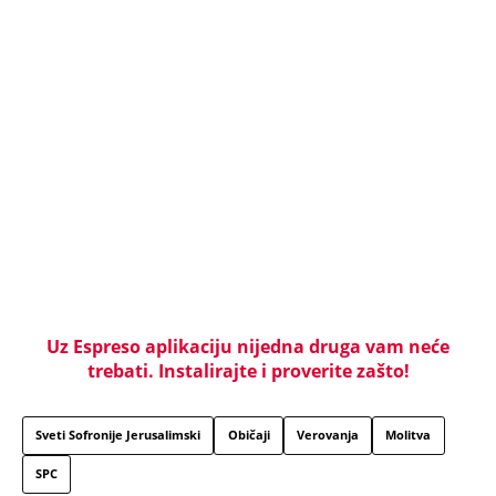
Žene u Srbiji u penziju sa 55 godina, muškarci sa
60: Paket tri zakonska predloga upućen resornom
ministarstvu
"Pomalo je grubo to što..." Britanac prvi put
posetio Beograd, pa ostao zatečen: Evo šta ga je
najviše iznenadilo u Srbiji (VIDEO)
Dijana se posle 5 godina vratila iz Nemačke i
posetila ćerkin grob, kod spomenika joj prilazi
čovek i govori: "Znam devojku sa slike, udala se
nedavno"
BITKA LUKE I ANAMARIJE ZA 50.000.000 DOLARA:
Isplivao šokantan podatak! Ovaj potez Dončićeve
bivše verenice niko nije mogao da očekuje!
Skandal! Elfeta Veseli šeta na slobodi! Zverski