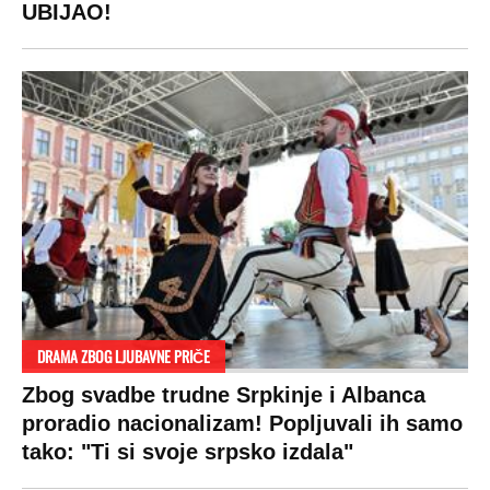
SPREMITE SE
Za posnu slavsku trpezu ove godine treba
izdvojiti ozbiljnu sumu novca: Nečija cela
plata ode na svega 20 gostiju
VESTI
SHOWBIZ
SPORT
VIRALNO
Politika
Rijaliti
Fudbal
Bizar
Društvo
Zvezde
Košarka
Svaštara
Hronika
Holivud
Tenis
Tiktok
Ekonomija
Kviz
Ostali sportovi
Beograd
Navijači
Zasadi drvo
Showtime
Kosovo
Sudbine