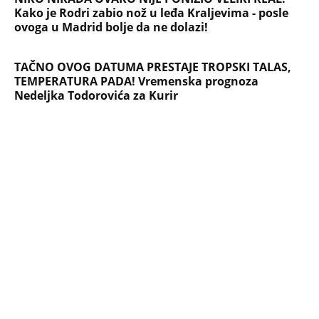
PEĐU JE ZBOG POROKA I ŽENA
OSTAVILA, A ONDA SE ZA 3 DANA
DESILO ČUDO! Jeftina stvar ga
IZLEČILA od ALKOHOLA
Jezivo priznanje osumnjičenog za
Dankino ubistvo: Telo u crnom džaku
doneo u dvorište, a onda preokret
SVE NAJČITANIJE VESTI