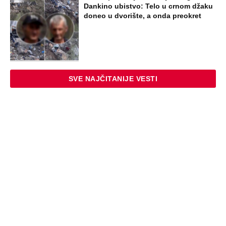
"PUSTI ME MAMA, MRTAV SAM..."
Srceparajuća ispovest majke našeg
muzičara koji je poginuo u saobraćajci:
Svi unutrašnji organi su bili oštećeni...
EXTERNAL ARTICLES
Danijela je sa drugaricom krenula na
jezero, pa nestala bez traga: 2 godine
kasnije nalaze ih u pećini, a priča o tome
šta im se desilo je nešto najstrašnije