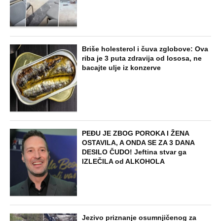
ZABAVA
"Pomalo je grubo to što..." Britanac prvi
put posetio Beograd, pa ostao zatečen:
Evo šta ga je najviše iznenadilo u Srbiji
(VIDEO)
EXTERNAL ARTICLES
Dijana se posle 5 godina vratila iz
Nemačke i posetila ćerkin grob, kod
spomenika joj prilazi čovek i govori:
"Znam devojku sa slike, udala se
nedavno"
STARS
SKANDAL U BEOGRADU! PEVAČICA
PREBILA TAKSISTU: Rekao joj "ostavite
mi drugaricu", a onda je nastao potpuni
haos!
STARS