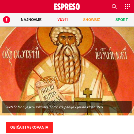
VESTI
NAJNOVIJE
SHOWBIZ
SPORT
Sveti Sofronije Jerusalimski, Foto: Vikipedija / Javno vlasništvo
OBIČAJI I VEROVANJA