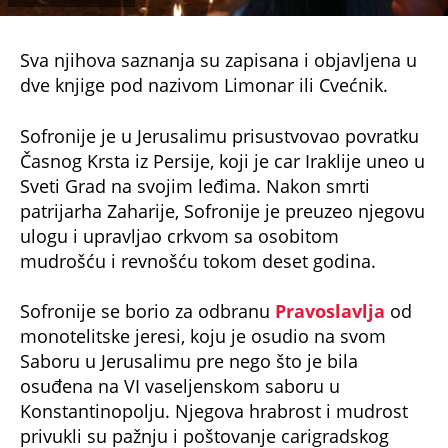
Sva njihova saznanja su zapisana i objavljena u
dve knjige pod nazivom Limonar ili Cvećnik.
Sofronije je u Jerusalimu prisustvovao povratku
Časnog Krsta iz Persije, koji je car Iraklije uneo u
Sveti Grad na svojim leđima. Nakon smrti
patrijarha Zaharije, Sofronije je preuzeo njegovu
ulogu i upravljao crkvom sa osobitom
mudrošću i revnošću tokom deset godina.
Sofronije se borio za odbranu
Pravoslavlja
od
monotelitske jeresi, koju je osudio na svom
Saboru u Jerusalimu pre nego što je bila
osuđena na VI vaseljenskom saboru u
Konstantinopolju. Njegova hrabrost i mudrost
privukli su pažnju i poštovanje carigradskog
patrijarha, koji ga je pozvao da prisustvuje tom