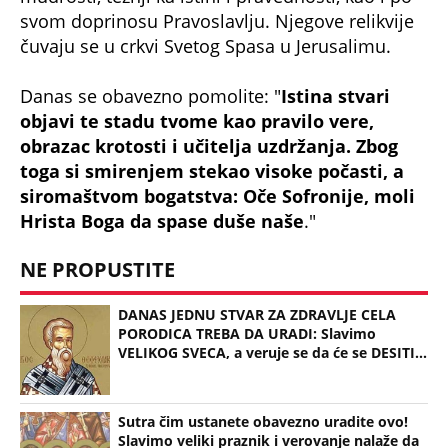
DANAS JEDNU STVAR ZA ZDRAVLJE CELA
PORODICA TREBA DA URADI: Slavimo
VELIKOG SVECA, a veruje se da će se DESITI...
Sutra čim ustanete obavezno uradite ovo!
Slavimo veliki praznik i verovanje nalaže da
se običaj ispoštuje, inače...
VERUJE SE DA OVA MOĆNA MOLITVA MENJA
ŽIVOT NABOLJE! Izgovorite je danas ČIM
USTANETE, veliki je SVETAC!
Bonus video: NAJBITNIJI OBIČAJ KOJI DANAS
TREBA ISPOŠTOVATI Jerej za Kurir poslao
važnu poruku vernicima: Evo zašto se Božić i
Badnji dan proslavljaju baš ovog datuma