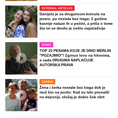
EXTERNAL ARTICLES
Danijela je sa drugaricom krenula na
jezero, pa nestala bez traga: 2 godine
kasnije nalaze ih u pećini, a priča o tome
šta im se desilo je nešto najstrašnije
STARS
TOP 10 PESAMA KOJE JE DINO MERLIN
"POZAJMIO"! Zgrnuo lovu na hitovima,
a sada DRUGIMA NAPLAĆUJE
AUTORSKA PRAVA
ZABAVA
Žena i ćerka nestale bez traga dok je
muž bio na poslu: Kad su telo pronašli
na deponiji, slučaj je dobio šok obrt