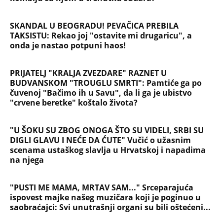
SKANDAL U BEOGRADU! PEVAČICA PREBILA
TAKSISTU: Rekao joj "ostavite mi drugaricu", a
onda je nastao potpuni haos!
PRIJATELJ "KRALJA ZVEZDARE" RAZNET U
BUDVANSKOM "TROUGLU SMRTI": Pamtiće ga po
čuvenoj "Bačimo ih u Savu", da li ga je ubistvo
"crvene beretke" koštalo života?
"U ŠOKU SU ZBOG ONOGA ŠTO SU VIDELI, SRBI SU
DIGLI GLAVU I NEĆE DA ĆUTE" Vučić o užasnim
scenama ustaškog slavlja u Hrvatskoj i napadima
na njega
"PUSTI ME MAMA, MRTAV SAM..." Srceparajuća
ispovest majke našeg muzičara koji je poginuo u
saobraćajci: Svi unutrašnji organi su bili oštećeni...