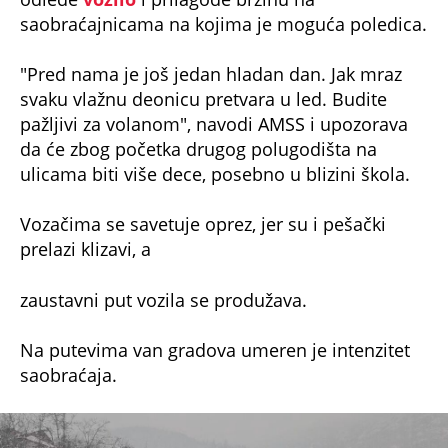
saobraćajnicama na kojima je moguća poledica.
"Pred nama je još jedan hladan dan. Jak mraz
svaku vlažnu deonicu pretvara u led. Budite
pažljivi za volanom", navodi AMSS i upozorava
da će zbog početka drugog polugodišta na
ulicama biti više dece, posebno u blizini škola.
Vozačima se savetuje oprez, jer su i pešački
prelazi klizavi, a
zaustavni put vozila se produžava.
Na putevima van gradova umeren je intenzitet
saobraćaja.