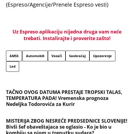
(Espreso/Agencije/Prenele Espreso vesti)
Uz Espreso aplikaciju nijedna druga vam neće
trebati. Instalirajte i proverite zašto!
AMSS
Automobili
Vozači
Saobraćaj
Upozorenje
Led
TAČNO OVOG DATUMA PRESTAJE TROPSKI TALAS,
TEMPERATURA PADA! Vremenska prognoza
Nedeljka Todorovića za Kurir
MISTERIJA ZBOG NESREĆE PREDSEDNICE SLOVENIJE!
Bivši šef obaveštajaca se oglasio - Ko je bio u
kombiju sa njom u trenutku sudara?