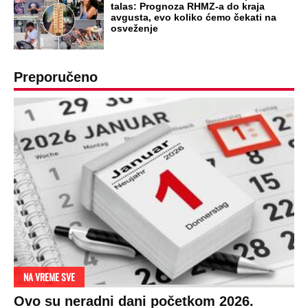
talas: Prognoza RHMZ-a do kraja
avgusta, evo koliko ćemo čekati na
osveženje
Preporučeno
NA VREME SVE
Ovo su neradni dani početkom 2026.