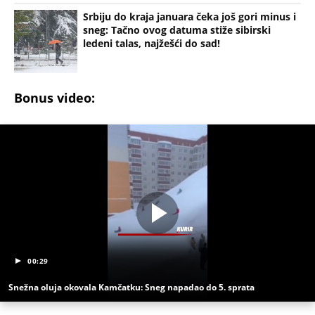
Srbiju do kraja januara čeka još gori minus i
sneg: Tačno ovog datuma stiže sibirski
ledeni talas, najžešći do sad!
Bonus video:
00:29
Snežna oluja okovala Kamčatku: Sneg napadao do 5. sprata