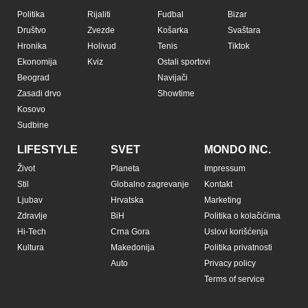
Politika
Rijaliti
Fudbal
Bizar
Društvo
Zvezde
Košarka
Svaštara
Hronika
Holivud
Tenis
Tiktok
Ekonomija
Kviz
Ostali sportovi
Beograd
Navijači
Zasadi drvo
Showtime
Kosovo
Sudbine
LIFESTYLE
SVET
MONDO INC.
Život
Planeta
Impressum
Stil
Globalno zagrevanje
Kontakt
Ljubav
Hrvatska
Marketing
Zdravlje
BiH
Politika o kolačićima
Hi-Tech
Crna Gora
Uslovi korišćenja
Kultura
Makedonija
Politika privatnosti
Auto
Privacy policy
Terms of service