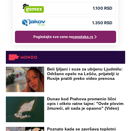
Beli ljiljani i suze za ubijenu Ljudmilu:
Održano opelo na Lešću, prijatelji iz
Rusije pratili preko video prenosa
Dunav kod Prahova promenio lični
opis i otkrio ratne tajne: "Ovde plovim
žmureći, ali sada je opasno" (Video)
Poznato kada se završava toplotni