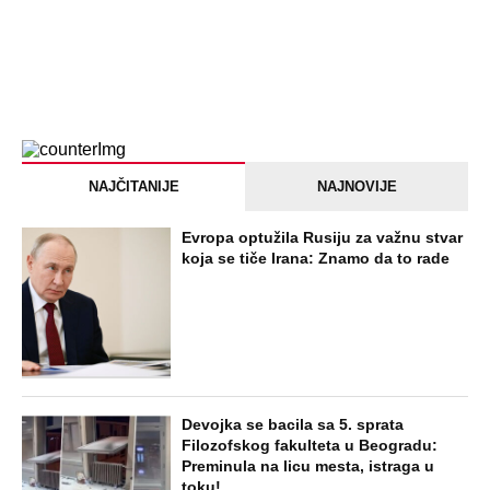
NAJČITANIJE
NAJNOVIJE
Evropa optužila Rusiju za važnu stvar
koja se tiče Irana: Znamo da to rade
Devojka se bacila sa 5. sprata
Filozofskog fakulteta u Beogradu:
Preminula na licu mesta, istraga u
toku!