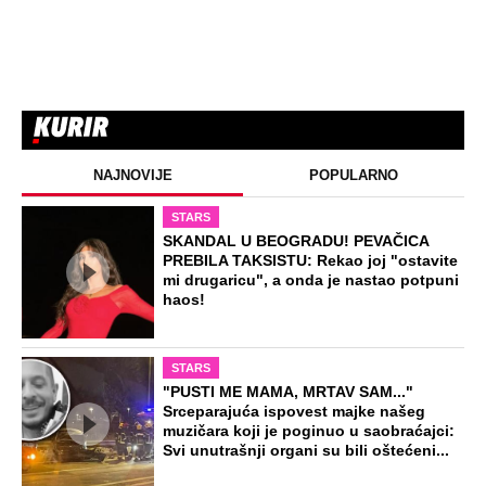
NAJNOVIJE
POPULARNO
STARS
SKANDAL U BEOGRADU! PEVAČICA
PREBILA TAKSISTU: Rekao joj "ostavite
mi drugaricu", a onda je nastao potpuni
haos!
STARS
"PUSTI ME MAMA, MRTAV SAM..."
Srceparajuća ispovest majke našeg
muzičara koji je poginuo u saobraćajci:
Svi unutrašnji organi su bili oštećeni...