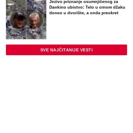
Jezivo priznanje osumnjičenog za
Dankino ubistvo: Telo u crnom džaku
doneo u dvorište, a onda preokret
SVE NAJČITANIJE VESTI