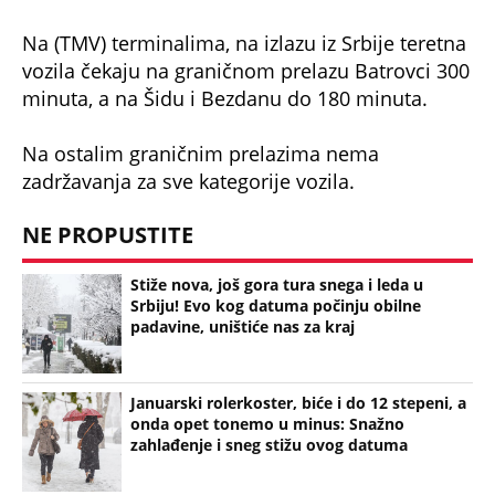
Na (TMV) terminalima, na izlazu iz Srbije teretna
vozila čekaju na graničnom prelazu Batrovci 300
minuta, a na Šidu i Bezdanu do 180 minuta.
Na ostalim graničnim prelazima nema
zadržavanja za sve kategorije vozila.
NE PROPUSTITE
Stiže nova, još gora tura snega i leda u
Srbiju! Evo kog datuma počinju obilne
padavine, uništiće nas za kraj
Januarski rolerkoster, biće i do 12 stepeni, a
onda opet tonemo u minus: Snažno
zahlađenje i sneg stižu ovog datuma