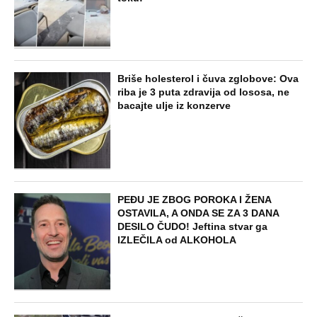
Briše holesterol i čuva zglobove: Ova
riba je 3 puta zdravija od lososa, ne
bacajte ulje iz konzerve
PEĐU JE ZBOG POROKA I ŽENA
OSTAVILA, A ONDA SE ZA 3 DANA
DESILO ČUDO! Jeftina stvar ga
IZLEČILA od ALKOHOLA