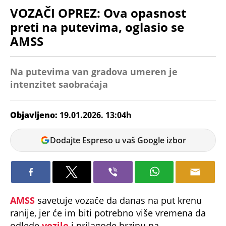
VOZAČI OPREZ: Ova opasnost
preti na putevima, oglasio se
AMSS
Na putevima van gradova umeren je
intenzitet saobraćaja
Objavljeno:
19.01.2026. 13:04h
Miloš
Dodajte Espreso u vaš Google izbor
Dojčinović
AMSS
savetuje vozače da danas na put krenu
ranije, jer će im biti potrebno više vremena da
odlede
vozilo
i prilagode brzinu na