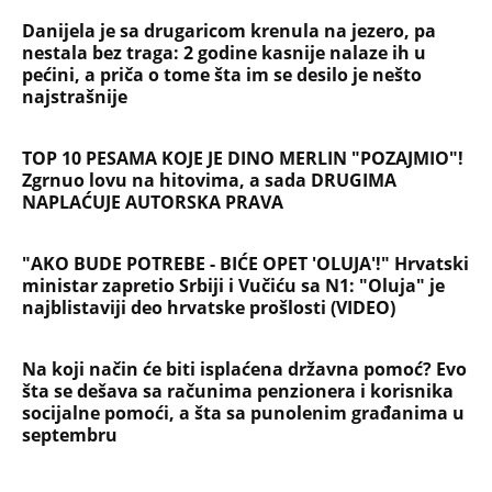
Danijela je sa drugaricom krenula na jezero, pa
nestala bez traga: 2 godine kasnije nalaze ih u
pećini, a priča o tome šta im se desilo je nešto
najstrašnije
TOP 10 PESAMA KOJE JE DINO MERLIN "POZAJMIO"!
Zgrnuo lovu na hitovima, a sada DRUGIMA
NAPLAĆUJE AUTORSKA PRAVA
"AKO BUDE POTREBE - BIĆE OPET 'OLUJA'!" Hrvatski
ministar zapretio Srbiji i Vučiću sa N1: "Oluja" je
najblistaviji deo hrvatske prošlosti (VIDEO)
Na koji način će biti isplaćena državna pomoć? Evo
šta se dešava sa računima penzionera i korisnika
socijalne pomoći, a šta sa punolenim građanima u
septembru