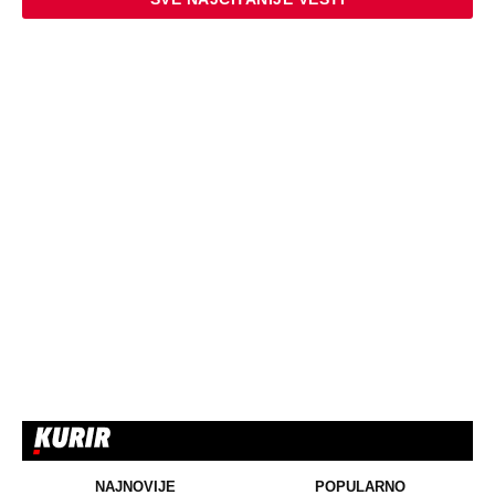
NARKOTICI, SILOVANJE Sin Halke
Paldum bio je u ZATVORU: "Ne želim da
ga vidim dok ne ode na lečenje"