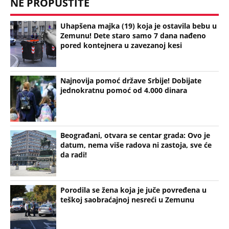
da radi!
Porodila se žena koja je juče povređena u
teškoj saobraćajnoj nesreći u Zemunu
Bonus video:
07:39
Nakon visokih temperatura, očekuje se kiša! Ristić za Kurir otkriva
detaljnu prognozu: Temperatura skače iz dana u dan, a onda nas čeka