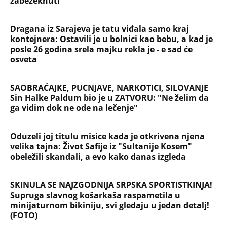
Devojka se bacila sa 5. sprata
Filozofskog fakulteta u Beogradu:
Preminula na licu mesta, istraga u
toku!
Briše holesterol i čuva zglobove: Ova
riba je 3 puta zdravija od lososa, ne
bacajte ulje iz konzerve
PEĐU JE ZBOG POROKA I ŽENA
OSTAVILA, A ONDA SE ZA 3 DANA
DESILO ČUDO! Jeftina stvar ga
IZLEČILA od ALKOHOLA