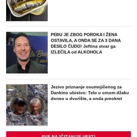
Paraskeva Rimljanka bacila caru vrelo
ulje u lice i oslepela ga: Svetiteljku
surovo mučili, pa joj odrubili glavu, ovo
je razlikuje od Svete Petke
EXTERNAL ARTICLES
Dragana iz Sarajeva je tatu viđala samo
kraj kontejnera: Ostavili je u bolnici kao
bebu, a kad je posle 26 godina srela
majku rekla je - e sad će osveta
ZABAVA
Oduzeli joj titulu misice kada je
otkrivena njena velika tajna: Život Safije
iz "Sultanije Kosem" obeležili skandali,
a evo kako danas izgleda
STARS
SAOBRAĆAJKE, PUCNJAVE,