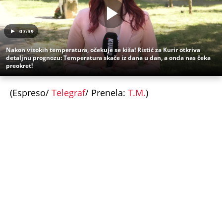
CRNOGORSKI VATERPOLISTI SPUSTILI GLAVE
TOKOM HIMNE U ZAGREBU! Region bruji o
skandalu na Svetskom prvenstvu u Hrvatskoj! Evo
šta se krije iza svega
KOMANDANT "BELIH VUKOVA" UBIJEN PRED
SUPRUGOM! Likvidacijom mu se odužili za vernost
otadžbini: Mauzera prvo sklonili sa slučaja, pa ga
ubili dve godine kasnije
ČOVEK KOJI JE BIO NAJVAŽNIJI DEO LEOVE
NESTVARNE ŽIVOTNE PRIČE! Mesijev otac je
najzaslužniji za karijeru kakva se nikada neće
ponoviti
Marijanu je otac poslao u manastir zajedno sa
delom nasledstva: 14 godina bila zazidana u sobici,
ali je u tajnosti decu rađala