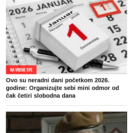
Zbog svadbe trudne Srpkinje i Albanca
proradio nacionalizam! Popljuvali ih samo
tako: "Ti si svoje srpsko izdala"
RAJ!
Žene u Srbiji su poludele za njima,