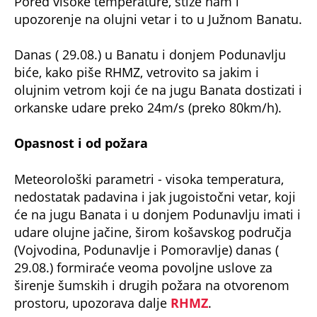
upozorenje na olujni vetar i to u Južnom Banatu.
Danas ( 29.08.) u Banatu i donjem Podunavlјu
biće, kako piše RHMZ, vetrovito sa jakim i
olujnim vetrom koji će na jugu Banata dostizati i
orkanske udare preko 24m/s (preko 80km/h).
Opasnost i od požara
Meteorološki parametri - visoka temperatura,
nedostatak padavina i jak jugoistočni vetar, koji
će na jugu Banata i u donjem Podunavlјu imati i
udare olujne jačine, širom košavskog područja
(Vojvodina, Podunavlјe i Pomoravlјe) danas (
29.08.) formiraće veoma povolјne uslove za
širenje šumskih i drugih požara na otvorenom
prostoru, upozorava dalje
RHMZ
.