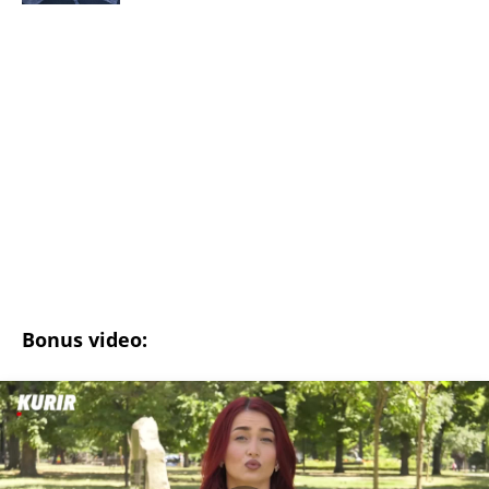
preokret!
(Espreso/
Telegraf
/ Prenela:
T.M.
)
Uz Espreso aplikaciju nijedna druga vam neće
trebati. Instalirajte i proverite zašto!
Vremenska prognoza
Prognoza
RHMZ
Srbija
Visoke temperature
Temperatura
Vetar
Pljusak
Grmljavina
Užas na Zlatiboru: Gosti otkazuju smeštaj,
prevremeno napuštaju aprtmane, a u radnjama -
HAOS!