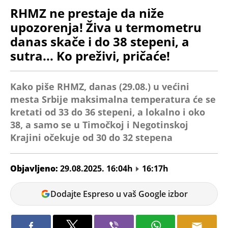
RHMZ ne prestaje da niže
upozorenja! Živa u termometru
danas skače i do 38 stepeni, a
sutra... Ko preživi, pričaće!
Kako piše RHMZ, danas (29.08.) u većini
mesta Srbije maksimalna temperatura će se
kretati od 33 do 36 stepeni, a lokalno i oko
38, a samo se u Timočkoj i Negotinskoj
Krajini očekuje od 30 do 32 stepena
Objavljeno:
29.08.2025. 16:04h
16:17h
Tamara
Dodajte Espreso u vaš Google izbor
Marić