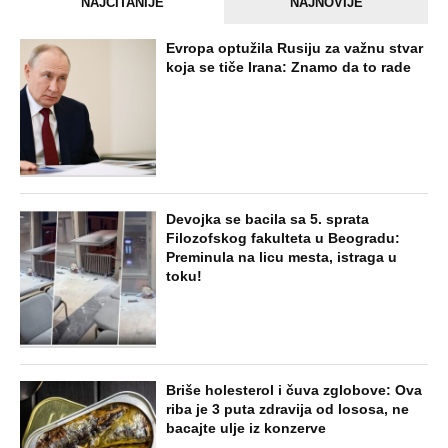
NAJNOVIJE
POPULARNO
EXTERNAL ARTICLES
Marijanu je otac poslao u manastir
zajedno sa delom nasledstva: 14 godina
bila zazidana u sobici, ali je u tajnosti
decu rađala
ZABAVA