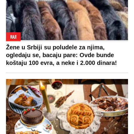
Kultura
Makedonija
Politika privatnosti
Auto
Privacy policy
Terms of service
Prijatelji sajta
Pratite nas na:
Copyright © Espreso.co.rs 2026. Sva prava zadržana. Mondo inc.