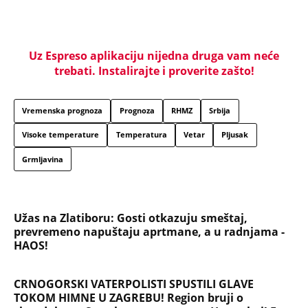
Titov lekar otkrio šta je Broz mislio o Draži:
Jovanka pocrvenela kad je ovo čula, a svi ostali
zabezeknuti
Dragana iz Sarajeva je tatu viđala samo kraj
kontejnera: Ostavili je u bolnici kao bebu, a kad je
posle 26 godina srela majku rekla je - e sad će
osveta
SAOBRAĆAJKE, PUCNJAVE, NARKOTICI, SILOVANJE
Sin Halke Paldum bio je u ZATVORU: "Ne želim da
ga vidim dok ne ode na lečenje"
Oduzeli joj titulu misice kada je otkrivena njena
velika tajna: Život Safije iz "Sultanije Kosem"
obeležili skandali, a evo kako danas izgleda
SKINULA SE NAJZGODNIJA SRPSKA SPORTISTKINJA!