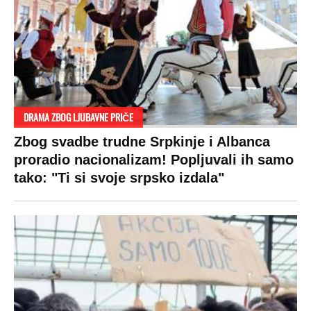
VESTI
SHOWBIZ
SPORT
VIRALNO
Politika
Rijaliti
Fudbal
Bizar
Društvo
Zvezde
Košarka
Svaštara
Hronika
Holivud
Tenis
Tiktok
Ekonomija
Kviz
Ostali sportovi
Beograd
Navijači
Zasadi drvo
Showtime
Kosovo
Sudbine
LIFESTYLE
SVET
MONDO INC.
Život
Planeta
Impressum
Stil
Globalno zagrevanje
Kontakt
Ljubav
Hrvatska
Marketing
Zdravlje
BiH
Politika o kolačićima
Hi-Tech
Crna Gora
Uslovi korišćenja