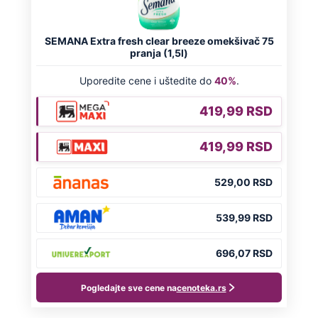
NA VREME SVE
Ovo su neradni dani početkom 2026.
godine: Organizujte sebi mini odmor od
čak četiri slobodna dana