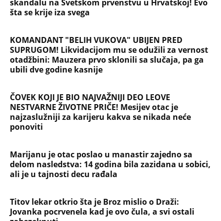
Supruga slavnog košarkaša raspametila u
minijaturnom bikiniju, svi gledaju u jedan detalj!
(FOTO)
NAJČITANIJE
NAJNOVIJE
Evropa optužila Rusiju za važnu stvar
koja se tiče Irana: Znamo da to rade