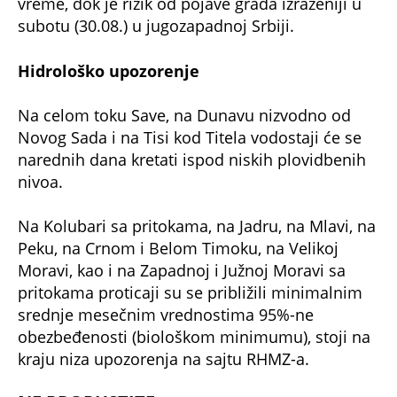
Moravi, kao i na Zapadnoj i Južnoj Moravi sa
pritokama proticaji su se približili minimalnim
srednje mesečnim vrednostima 95%-ne
obezbeđenosti (biološkom minimumu), stoji na
kraju niza upozorenja na sajtu RHMZ-a.
NE PROPUSTITE
Uhapšena majka (19) koja je ostavila bebu u
Zemunu! Dete staro samo 7 dana nađeno
pored kontejnera u zavezanoj kesi
Najnovija pomoć države Srbije! Dobijate
jednokratnu pomoć od 4.000 dinara
Beograđani, otvara se centar grada: Ovo je
datum, nema više radova ni zastoja, sve će