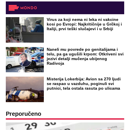
OD NAVODNOG HEROJA DO BRUTALNOG UBICE
GENERAL IVAN STRELJAO SRBE, A
HRVATI GA SLAVILI KAO HEROJA KNINA:
Par godina kasnije išao od kuće do kuće i
UBIJAO!
DRAMA ZBOG LJUBAVNE PRIČE