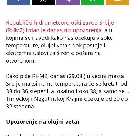
Republički hidrometeorološki zavod Srbije
(RHMZ) izdao je danas niz upozorenja
, a u
kojima se navodi kako nas očekuju visoke
temperature, olujni vetar, dok postoje i
ekstremni uslovi za širenje požara na
otvorenom.
Kako piše RHMZ, danas (29.08.) u većini mesta
Srbije maksimalna temperatura će se kretati od
33 do 36 stepeni, a lokalno i oko 38, a samo se u
Timočkoj i Negotinskoj Krajini očekuje od 30 do
32 stepena.
Upozorenje na olujni vetar
Pored visoke temperature, stiže nam i