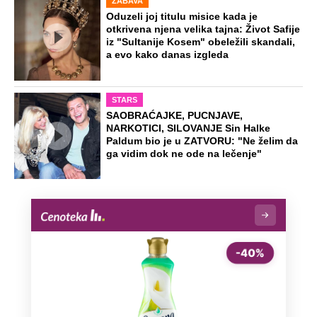
telu, pa ga ugušili krpom: Otkriveni svi
jezivi detalji mučenja ubijenog
Radivoja
Misterija Lokerbija: Avion sa 270 ljudi
se raspao u vazduhu, poginuli svi
putnici, tela ostala rasuta po ulicama
Preporučeno