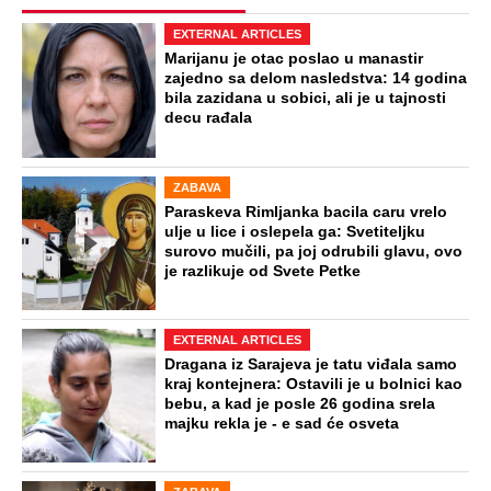
Virus za koji nema ni leka ni vakcine
kosi po Evropi: Najkritičnije u Grčkoj i
Italiji, prvi teški slučajevi i u Srbiji
Naneli mu povrede po genitalijama i