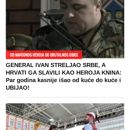
ogledaju se, bacaju pare: Ovde bunde
koštaju 100 evra, a neke i 2.000 dinara!
SPREMITE SE
Za posnu slavsku trpezu ove godine treba
izdvojiti ozbiljnu sumu novca: Nečija cela
plata ode na svega 20 gostiju