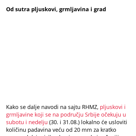
Od sutra pljuskovi, grmljavina i grad
Kako se dalje navodi na sajtu RHMZ,
plјuskovi i
grmlјavine koji se na području Srbije očekuju u
subotu i nedelјu
(30. i 31.08.) lokalno će usloviti
količinu padavina veću od 20 mm za kratko
vreme, dok je rizik od pojave grada izraženiji u
subotu (30.08.) u jugozapadnoj Srbiji.
Hidrološko upozorenje
Na celom toku Save, na Dunavu nizvodno od
Novog Sada i na Tisi kod Titela vodostaji će se
narednih dana kretati ispod niskih plovidbenih
nivoa.
Na Kolubari sa pritokama, na Jadru, na Mlavi, na
Peku, na Crnom i Belom Timoku, na Velikoj