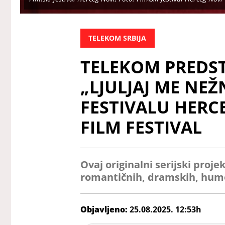
TELEKOM SRBIJA
TELEKOM PREDST
„LJULJAJ ME NE
FESTIVALU HERC
FILM FESTIVAL
Ovaj originalni serijski proje
romantičnih, dramskih, humor
Objavljeno:
25.08.2025. 12:53h