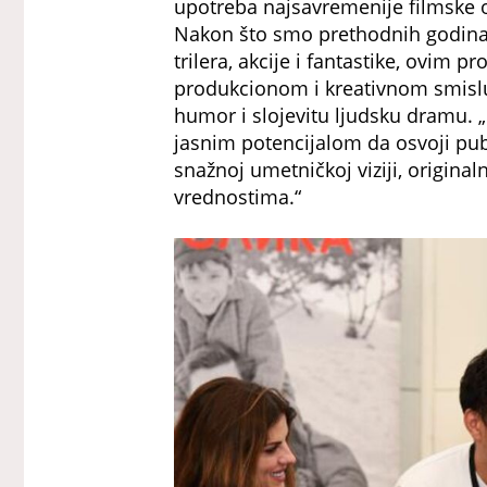
upotreba najsavremenije filmske o
Nakon što smo prethodnih godina n
trilera, akcije i fantastike, ovim
produkcionom i kreativnom smislu,
humor i slojevitu ljudsku dramu. 
jasnim potencijalom da osvoji publi
snažnoj umetničkoj viziji, origin
vrednostima.“