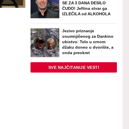
SE ZA 3 DANA DESILO
ČUDO! Jeftina stvar ga
IZLEČILA od ALKOHOLA
Jezivo priznanje
osumnjičenog za Dankino
ubistvo: Telo u crnom
džaku doneo u dvorište, a
onda preokret
SVE NAJČITANIJE VESTI