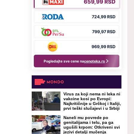
Virus za koji nema ni leka ni
vakcine kosi po Evropi:
Najkritičnije u Grčkoj i Italiji,
prvi teški slučajevi i u Srbiji
Naneli mu povrede po
genitalijama i telu, pa ga
ugušili krpom: Otkriveni svi
jezivi detalji mučenja