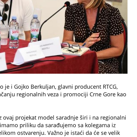
o je i Gojko Berkuljan, glavni producent RTCG,
ačanju regionalnih veza i promociji Crne Gore kao
ovaj projekat model saradnje širi i na regionalni
 imamo priliku da sarađujemo sa kolegama iz
ikom ostvarenju. Važno je istaći da će se velik