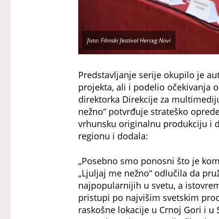
foto: Filmski festival Herceg Novi
Predstavljanje serije okupilo je aut
projekta, ali i podelio očekivanja
direktorka Direkcije za multimediju
nežno“ potvrđuje strateško oprede
vrhunsku originalnu produkciju i do
regionu i dodala:
„Posebno smo ponosni što je komp
„Ljuljaj me nežno“ odlučila da pr
najpopularnijih u svetu, a istovr
pristupi po najvišim svetskim pro
raskošne lokacije u Crnoj Gori i u