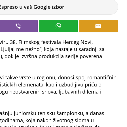
Espreso u vaš Google izbor
iru 38. Filmskog festivala Herceg Novi,
„Ljuljaj me nežno“, koja nastaje u saradnji sa
, dok je izvršna produkcija serije poverena
prvi takve vrste u regionu, donosi spoj romantičnih,
ističkih elemenata, kao i uzbudljivu priču o
gu neostvarenih snova, ljubavnih dilema i
dašnju juniorsku tenisku šampionku, a danas
 godinama, koja nakon životnog sloma u