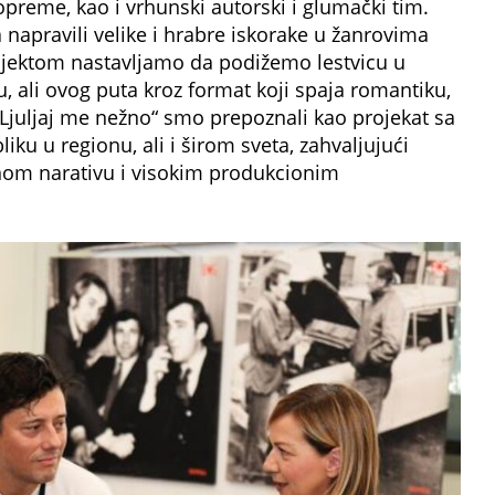
preme, kao i vrhunski autorski i glumački tim.
apravili velike i hrabre iskorake u žanrovima
 projektom nastavljamo da podižemo lestvicu u
 ali ovog puta kroz format koji spaja romantiku,
„Ljuljaj me nežno“ smo prepoznali kao projekat sa
ku u regionu, ali i širom sveta, zahvaljujući
alnom narativu i visokim produkcionim