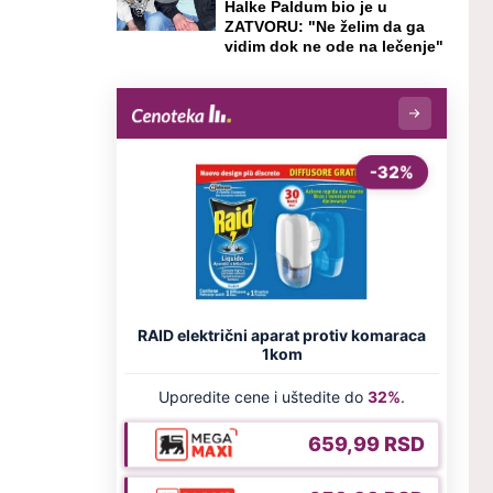
Halke Paldum bio je u
ZATVORU: "Ne želim da ga
vidim dok ne ode na lečenje"