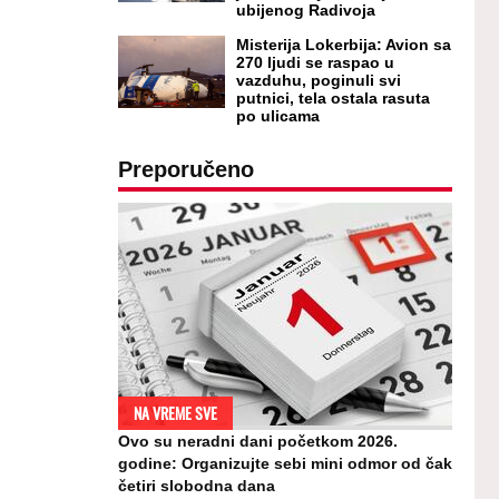
ubijenog Radivoja
Misterija Lokerbija: Avion sa
270 ljudi se raspao u
vazduhu, poginuli svi
putnici, tela ostala rasuta
po ulicama
Preporučeno
NA VREME SVE
Ovo su neradni dani početkom 2026.
godine: Organizujte sebi mini odmor od čak
četiri slobodna dana