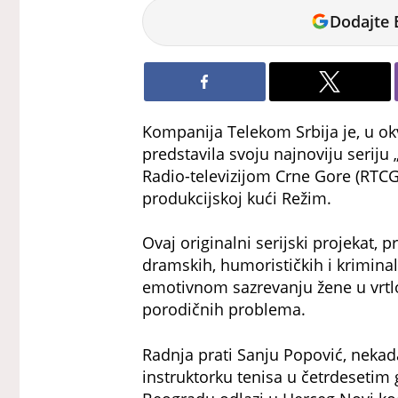
Tamara
Dodajte 
Dragićević
Kompanija Telekom Srbija je, u okv
predstavila svoju najnoviju seriju 
Radio-televizijom Crne Gore (RTCG)
produkcijskoj kući Režim.
Ovaj originalni serijski projekat, 
dramskih, humorističkih i kriminal
emotivnom sazrevanju žene u vrtlo
porodičnih problema.
Radnja prati Sanju Popović, neka
instruktorku tenisa u četrdesetim