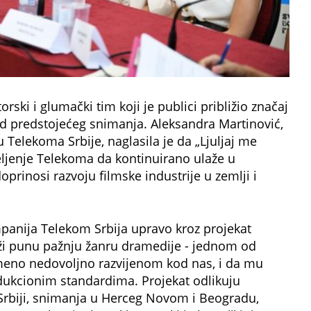
orski i glumački tim koji je publici približio značaj
 od predstojećeg snimanja. Aleksandra Martinović,
 Telekoma Srbije, naglasila je da „Ljuljaj me
ljenje Telekoma da kontinuirano ulaže u
prinosi razvoju filmske industrije u zemlji i
anija Telekom Srbija upravo kroz projekat
uži punu pažnju žanru dramedije - jednom od
emeno nedovoljno razvijenom kod nas, i da mu
dukcionim standardima. Projekat odlikuju
 Srbiji, snimanja u Herceg Novom i Beogradu,