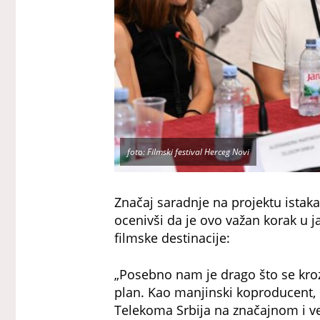
foto: Filmski festival Herceg Novi
Značaj saradnje na projektu istaka
ocenivši da je ovo važan korak u j
filmske destinacije:
„Posebno nam je drago što se kroz 
plan. Kao manjinski koproducent,
Telekoma Srbija na značajnom i vel