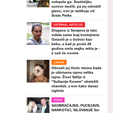
oslepela ga: Svetiteljku
surovo mučili, pa joj odrubili
glavu, ovo je razlikuje od
Svete Petke
EXTERNAL ARTICLES
Dragana iz Sarajeva je tatu
viđala samo kraj kontejnera:
Ostavili je u bolnici kao
bebu, a kad je posle 26
godina srela majku rekla je -
e sad će osveta
ZABAVA
Oduzeli joj titulu misice kada
je otkrivena njena velika
tajna: Život Safije iz
"Sultanije Kosem" obeležili
skandali, a evo kako danas
izgleda
STARS
SAOBRAĆAJKE, PUCNJAVE,
NARKOTICI, SILOVANJE Sin