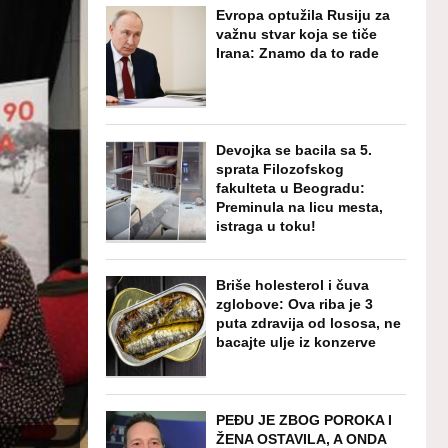
Evropa optužila Rusiju za
važnu stvar koja se tiče
Irana: Znamo da to rade
Devojka se bacila sa 5.
sprata Filozofskog
fakulteta u Beogradu:
Preminula na licu mesta,
istraga u toku!
Briše holesterol i čuva
zglobove: Ova riba je 3
puta zdravija od lososa, ne
bacajte ulje iz konzerve
PEĐU JE ZBOG POROKA I
ŽENA OSTAVILA, A ONDA