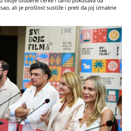
d svoje otuđene ćerke i tamo pokušava da
ao, ali je prošlost sustiže i preti da joj izmakne