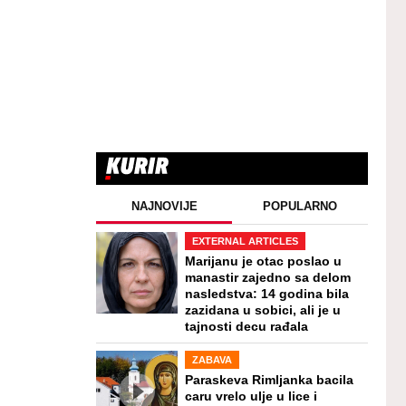
NAJNOVIJE
POPULARNO
EXTERNAL ARTICLES
Marijanu je otac poslao u
manastir zajedno sa delom
nasledstva: 14 godina bila
zazidana u sobici, ali je u
tajnosti decu rađala
ZABAVA
Paraskeva Rimljanka bacila
caru vrelo ulje u lice i