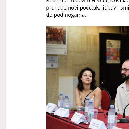
Beogradu odlazi u Herceg Novi ko
pronađe novi početak, ljubav i smis
tlo pod nogama.