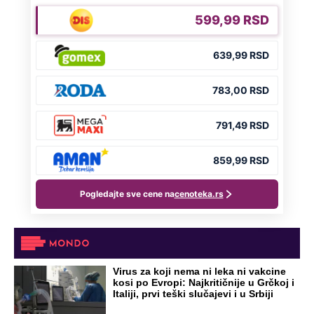
Virus za koji nema ni leka ni vakcine
kosi po Evropi: Najkritičnije u Grčkoj i
Italiji, prvi teški slučajevi i u Srbiji