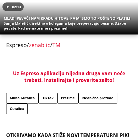
02:13
MLADI PEVAČI NAM KRADU HITOVE, PA MI SMO TO POŠTENO PLATILI
Sanja Maletić direktno o kolegama koje prepevavaju pesme: Džabe
pevate, kad nemate ime i prezime!
Espreso/
zenablic
/
TM
Uz Espreso aplikaciju nijedna druga vam neće
trebati. Instalirajte i proverite zašto!
Milica Gutalica
TikTok
Prezime
Neobično prezime
Gutalica
OTKRIVAMO KADA STIŽE NOVI TEMPERATURNI PIK!