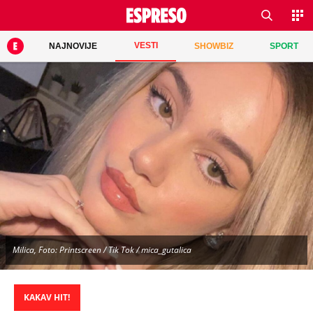
VESTI
NAJNOVIJE
SHOWBIZ
SPORT
Milica, Foto: Printscreen / Tik Tok / mica_gutalica
KAKAV HIT!