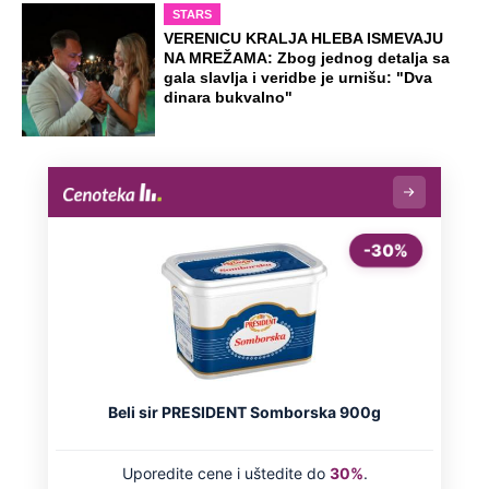
STARS
VERENICU KRALJA HLEBA ISMEVAJU
NA MREŽAMA: Zbog jednog detalja sa
gala slavlja i veridbe je urnišu: "Dva
dinara bukvalno"