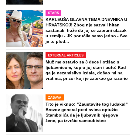
STARS
KARLEUŠA GLAVNA TEMA DNEVNIKA U
HRVATSKOJ! Zbog nje sazvali hitan
sastanak, traže da joj se zabrani ulazak
u zemlju - JK poručila samo jedno - Sve
je to plod...
EXTERNAL ARTICLES
Muž me ostavio sa 3 dece i otišao s
ljubavnicom, kupio joj stan i auto: Kad
ga je nezamislivo izdala, došao mi na
vratima, prizor koji je zatekao ga razorio
ZABAVA
Tito je viknuo: "Zaustavite tog ludaka!"
Brozov general pred svima optužio
Stambolića da je ljubavnik njegove
žene, pa izvršio samoubistvo