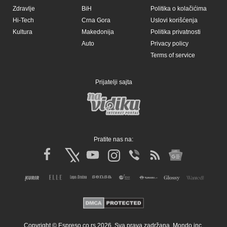
Zdravlje
BiH
Politika o kolačićima
Hi-Tech
Crna Gora
Uslovi korišćenja
Kultura
Makedonija
Politika privatnosti
Auto
Privacy policy
Terms of service
Prijatelji sajta
Pratite nas na:
Copyright © Espreso.co.rs 2026. Sva prava zadržana. Mondo inc.