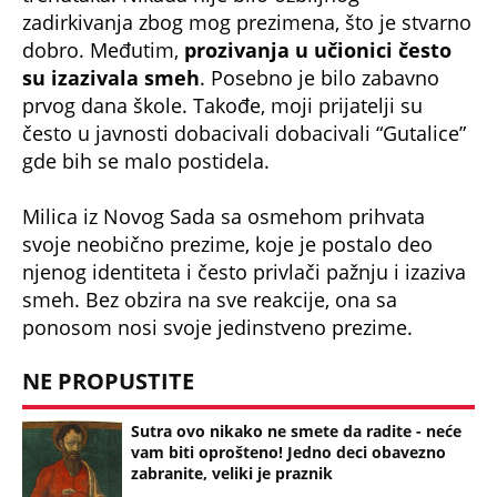
zadirkivanja zbog mog prezimena, što je stvarno
dobro. Međutim,
prozivanja u učionici često
su izazivala smeh
. Posebno je bilo zabavno
prvog dana škole. Takođe, moji prijatelji su
često u javnosti dobacivali dobacivali “Gutalice”
gde bih se malo postidela.
Milica iz Novog Sada sa osmehom prihvata
svoje neobično prezime, koje je postalo deo
njenog identiteta i često privlači pažnju i izaziva
smeh. Bez obzira na sve reakcije, ona sa
ponosom nosi svoje jedinstveno prezime.
NE PROPUSTITE
Sutra ovo nikako ne smete da radite - neće
vam biti oprošteno! Jedno deci obavezno
zabranite, veliki je praznik