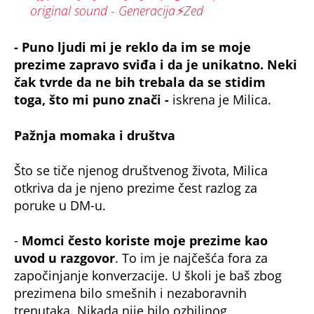
original sound - Generacija⚡️Zed
- Puno ljudi mi je reklo da im se moje
prezime zapravo sviđa i da je unikatno. Neki
čak tvrde da ne bih trebala da se stidim
toga, što mi puno znači -
iskrena je Milica.
Pažnja momaka i društva
Što se tiče njenog društvenog života, Milica
otkriva da je njeno prezime čest razlog za
poruke u DM-u.
-
Momci često koriste moje prezime kao
uvod u razgovor
. To im je najčešća fora za
započinjanje konverzacije. U školi je baš zbog
prezimena bilo smešnih i nezaboravnih
trenutaka. Nikada nije bilo ozbiljnog