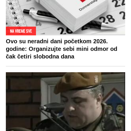
NA VREME SVE
Ovo su neradni dani početkom 2026.
godine: Organizujte sebi mini odmor od
čak četiri slobodna dana