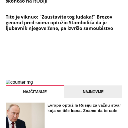
skončao na ROBIJI
Tito je viknuo: "Zaustavite tog ludaka!" Brozov
general pred svima optužio Stambolića da je
ljubavnik njegove žene, pa izvršio samoubistvo
NAJČITANIJE
NAJNOVIJE
Evropa optužila Rusiju za važnu stvar
koja se tiče Irana: Znamo da to rade