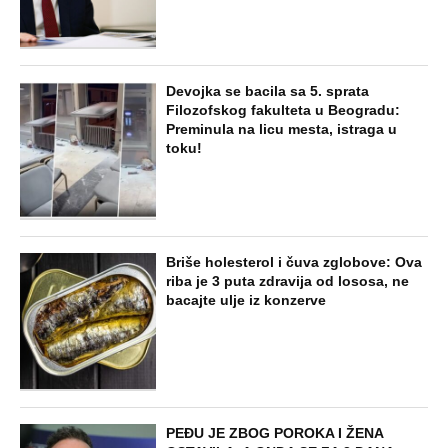
Devojka se bacila sa 5. sprata
Filozofskog fakulteta u Beogradu:
Preminula na licu mesta, istraga u
toku!
Briše holesterol i čuva zglobove: Ova
riba je 3 puta zdravija od lososa, ne
bacajte ulje iz konzerve
PEĐU JE ZBOG POROKA I ŽENA