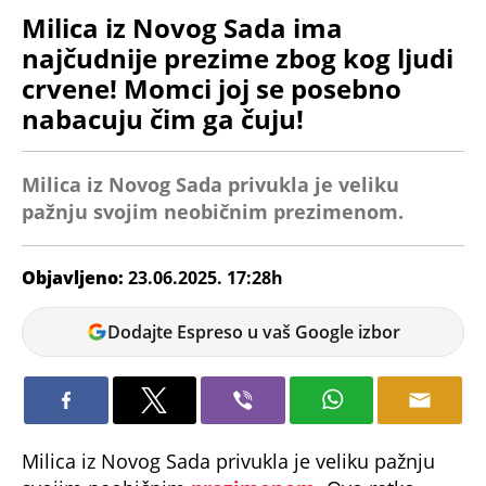
Milica iz Novog Sada ima
najčudnije prezime zbog kog ljudi
crvene! Momci joj se posebno
nabacuju čim ga čuju!
Milica iz Novog Sada privukla je veliku
pažnju svojim neobičnim prezimenom.
Objavljeno:
23.06.2025. 17:28h
Tatjana
Dodajte Espreso u vaš Google izbor
Maksić
Milica iz Novog Sada privukla je veliku pažnju