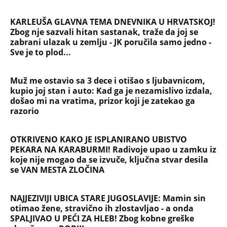
KARLEUŠA GLAVNA TEMA DNEVNIKA U HRVATSKOJ!
Zbog nje sazvali hitan sastanak, traže da joj se
zabrani ulazak u zemlju - JK poručila samo jedno -
Sve je to plod...
Muž me ostavio sa 3 dece i otišao s ljubavnicom,
kupio joj stan i auto: Kad ga je nezamislivo izdala,
došao mi na vratima, prizor koji je zatekao ga
razorio
OTKRIVENO KAKO JE ISPLANIRANO UBISTVO
PEKARA NA KARABURMI! Radivoje upao u zamku iz
koje nije mogao da se izvuče, ključna stvar desila
se VAN MESTA ZLOČINA
NAJJEZIVIJI UBICA STARE JUGOSLAVIJE: Mamin sin
otimao žene, stravično ih zlostavljao - a onda
SPALJIVAO U PEĆI ZA HLEB! Zbog kobne greške