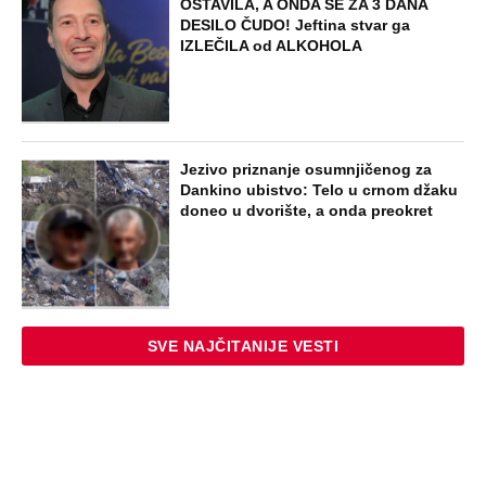
OSTAVILA, A ONDA SE ZA 3 DANA
DESILO ČUDO! Jeftina stvar ga
IZLEČILA od ALKOHOLA
Jezivo priznanje osumnjičenog za
Dankino ubistvo: Telo u crnom džaku
doneo u dvorište, a onda preokret
SVE NAJČITANIJE VESTI