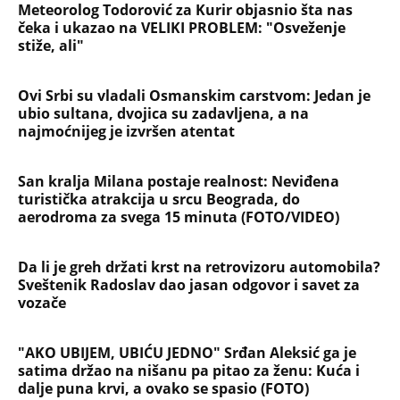
Meteorolog Todorović za Kurir objasnio šta nas
čeka i ukazao na VELIKI PROBLEM: "Osveženje
stiže, ali"
Ovi Srbi su vladali Osmanskim carstvom: Jedan je
ubio sultana, dvojica su zadavljena, a na
najmoćnijeg je izvršen atentat
San kralja Milana postaje realnost: Neviđena
turistička atrakcija u srcu Beograda, do
aerodroma za svega 15 minuta (FOTO/VIDEO)
Da li je greh držati krst na retrovizoru automobila?
Sveštenik Radoslav dao jasan odgovor i savet za
vozače
"AKO UBIJEM, UBIĆU JEDNO" Srđan Aleksić ga je
satima držao na nišanu pa pitao za ženu: Kuća i
dalje puna krvi, a ovako se spasio (FOTO)