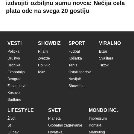
izdvojiti ozbiljnu sumu novca: Nečija cela
plata ode na svega 20 gostiju
VESTI
SHOWBIZ
SPORT
VIRALNO
Politika
Rijaliti
Fudbal
Bizar
Društvo
Zvezde
Košarka
Svaštara
Hronika
Holivud
Tenis
Tiktok
Ekonomija
Kviz
Ostali sportovi
Beograd
Navijači
Zasadi drvo
Showtime
Kosovo
Sudbine
LIFESTYLE
SVET
MONDO INC.
Život
Planeta
Impressum
Stil
Globalno zagrevanje
Kontakt
Ljubav
Hrvatska
Marketing