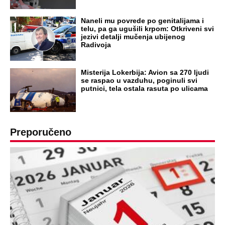
Naneli mu povrede po genitalijama i
telu, pa ga ugušili krpom: Otkriveni svi
jezivi detalji mučenja ubijenog
Radivoja
Misterija Lokerbija: Avion sa 270 ljudi
se raspao u vazduhu, poginuli svi
putnici, tela ostala rasuta po ulicama
Preporučeno