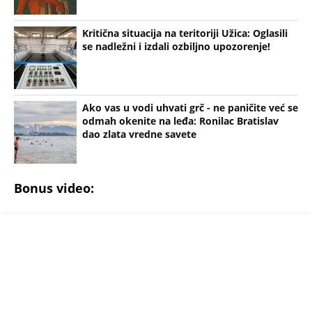
Kritična situacija na teritoriji Užica: Oglasili
se nadležni i izdali ozbiljno upozorenje!
Ako vas u vodi uhvati grč - ne paničite već se
odmah okenite na leđa: Ronilac Bratislav
dao zlata vredne savete
Bonus video: