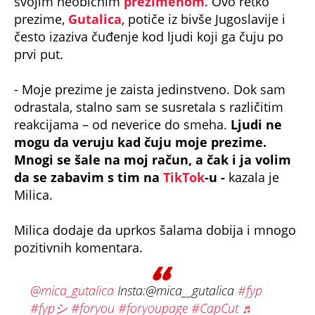
svojim neobičnim
prezimenom
. Ovo retko
prezime,
Gutalica
, potiče iz bivše Jugoslavije i
često izaziva čuđenje kod ljudi koji ga čuju po
prvi put.
- Moje prezime je zaista jedinstveno. Dok sam
odrastala, stalno sam se susretala s različitim
reakcijama – od neverice do smeha.
Ljudi ne
mogu da veruju kad čuju moje prezime.
Mnogi se šale na moj račun, a čak i ja volim
da se zabavim s tim na
TikTok
-u -
kazala je
Milica.
Milica dodaje da uprkos šalama dobija i mnogo
pozitivnih komentara.
@mica_gutalica
Insta:@mica__gutalica
#fyp
#fypシ
#foryou
#foryoupage
#CapCut
♬