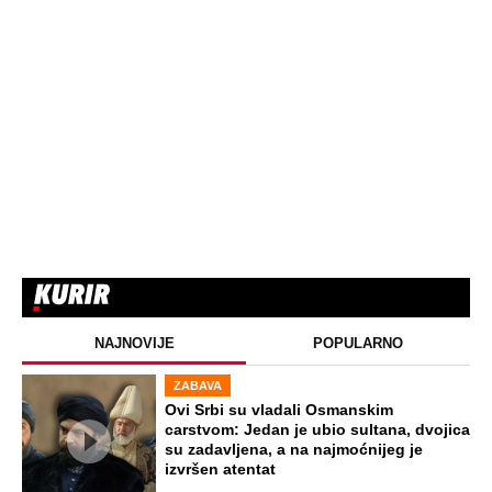
NAJNOVIJE
POPULARNO
ZABAVA
Ovi Srbi su vladali Osmanskim
carstvom: Jedan je ubio sultana, dvojica
su zadavljena, a na najmoćnijeg je
izvršen atentat