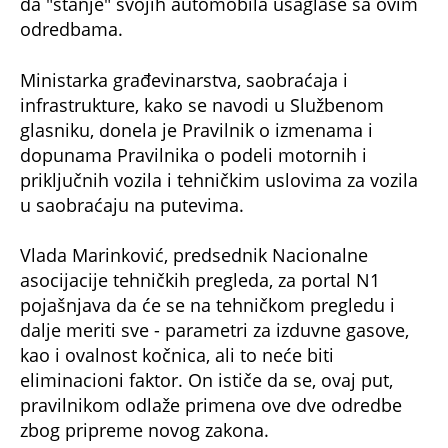
da "stanje" svojih automobila usaglase sa ovim
odredbama.
Ministarka građevinarstva, saobraćaja i
infrastrukture, kako se navodi u Službenom
glasniku, donela je Pravilnik o izmenama i
dopunama Pravilnika o podeli motornih i
priključnih vozila i tehničkim uslovima za vozila
u saobraćaju na putevima.
Vlada Marinković, predsednik Nacionalne
asocijacije tehničkih pregleda, za portal N1
pojašnjava da će se na tehničkom pregledu i
dalje meriti sve - parametri za izduvne gasove,
kao i ovalnost kočnica, ali to neće biti
eliminacioni faktor. On ističe da se, ovaj put,
pravilnikom odlaže primena ove dve odredbe
zbog pripreme novog zakona.