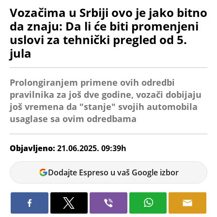
Vozačima u Srbiji ovo je jako bitno
da znaju: Da li će biti promenjeni
uslovi za tehnički pregled od 5.
jula
Prolongiranjem primene ovih odredbi
pravilnika za još dve godine, vozači dobijaju
još vremena da "stanje" svojih automobila
usaglase sa ovim odredbama
Objavljeno:
21.06.2025. 09:39h
Dunja
Dodajte Espreso u vaš Google izbor
Čavić