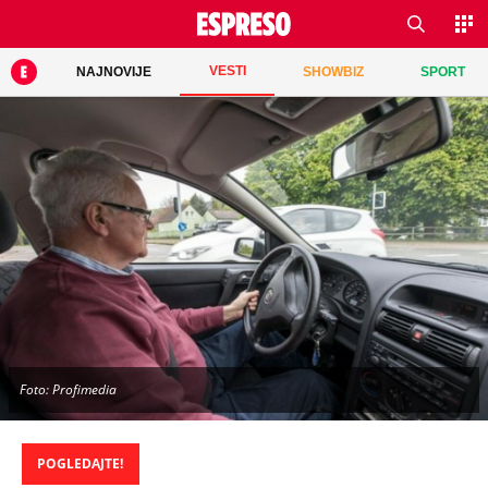
VESTI
NAJNOVIJE
SHOWBIZ
SPORT
Foto: Profimedia
POGLEDAJTE!