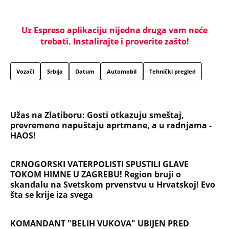
Uz Espreso aplikaciju nijedna druga vam neće
trebati. Instalirajte i proverite zašto!
Vozači
Srbija
Datum
Automobil
Tehnički pregled
Užas na Zlatiboru: Gosti otkazuju smeštaj,
prevremeno napuštaju aprtmane, a u radnjama -
HAOS!
CRNOGORSKI VATERPOLISTI SPUSTILI GLAVE
TOKOM HIMNE U ZAGREBU! Region bruji o
skandalu na Svetskom prvenstvu u Hrvatskoj! Evo
šta se krije iza svega
KOMANDANT "BELIH VUKOVA" UBIJEN PRED