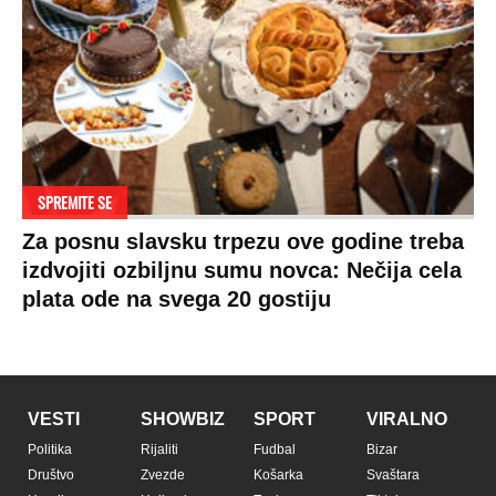
SPREMITE SE
Za posnu slavsku trpezu ove godine treba
izdvojiti ozbiljnu sumu novca: Nečija cela
plata ode na svega 20 gostiju
VESTI
SHOWBIZ
SPORT
VIRALNO
Politika
Rijaliti
Fudbal
Bizar
Društvo
Zvezde
Košarka
Svaštara