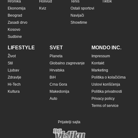
Hronika
Holivud
Tenis
Tiktok
Ekonomija
Kviz
Ostali sportovi
Beograd
Navijači
Zasadi drvo
Showtime
Kosovo
Sudbine
LIFESTYLE
SVET
MONDO INC.
Život
Planeta
Impressum
Stil
Globalno zagrevanje
Kontakt
Ljubav
Hrvatska
Marketing
Zdravlje
BiH
Politika o kolačićima
Hi-Tech
Crna Gora
Uslovi korišćenja
Kultura
Makedonija
Politika privatnosti
Auto
Privacy policy
Terms of service
Prijatelji sajta