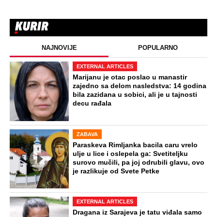
NAJNOVIJE
POPULARNO
EXTERNAL ARTICLES
Marijanu je otac poslao u manastir
zajedno sa delom nasledstva: 14 godina
bila zazidana u sobici, ali je u tajnosti
decu rađala
ZABAVA
Paraskeva Rimljanka bacila caru vrelo
ulje u lice i oslepela ga: Svetiteljku
surovo mučili, pa joj odrubili glavu, ovo
je razlikuje od Svete Petke
EXTERNAL ARTICLES
Dragana iz Sarajeva je tatu viđala samo