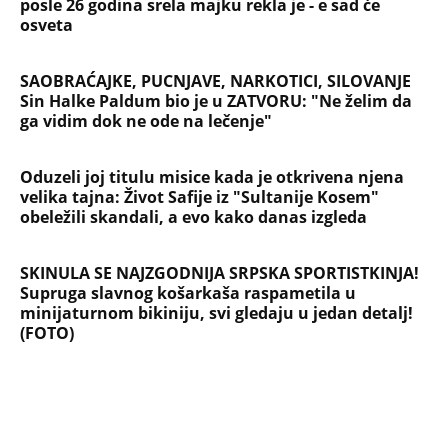
posle 26 godina srela majku rekla je - e sad će
osveta
SAOBRAĆAJKE, PUCNJAVE, NARKOTICI, SILOVANJE
Sin Halke Paldum bio je u ZATVORU: "Ne želim da
ga vidim dok ne ode na lečenje"
Oduzeli joj titulu misice kada je otkrivena njena
velika tajna: Život Safije iz "Sultanije Kosem"
obeležili skandali, a evo kako danas izgleda
SKINULA SE NAJZGODNIJA SRPSKA SPORTISTKINJA!
Supruga slavnog košarkaša raspametila u
minijaturnom bikiniju, svi gledaju u jedan detalj!
(FOTO)