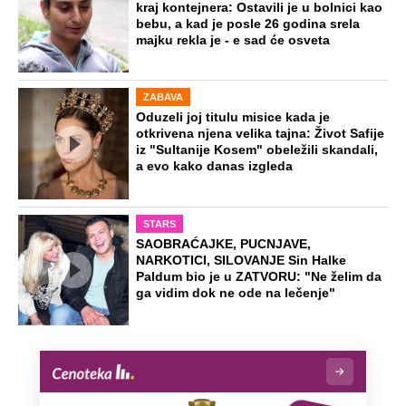
kraj kontejnera: Ostavili je u bolnici kao
bebu, a kad je posle 26 godina srela
majku rekla je - e sad će osveta
ZABAVA
Oduzeli joj titulu misice kada je
otkrivena njena velika tajna: Život Safije
iz "Sultanije Kosem" obeležili skandali,
a evo kako danas izgleda
STARS
SAOBRAĆAJKE, PUCNJAVE,
NARKOTICI, SILOVANJE Sin Halke
Paldum bio je u ZATVORU: "Ne želim da
ga vidim dok ne ode na lečenje"