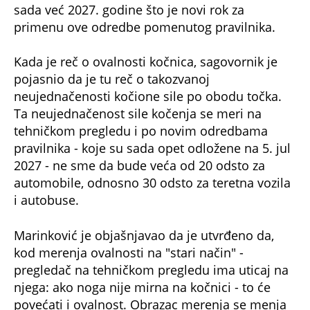
sada već 2027. godine što je novi rok za
primenu ove odredbe pomenutog pravilnika.
Kada je reč o ovalnosti kočnica, sagovornik je
pojasnio da je tu reč o takozvanoj
neujednačenosti kočione sile po obodu točka.
Ta neujednačenost sile kočenja se meri na
tehničkom pregledu i po novim odredbama
pravilnika - koje su sada opet odložene na 5. jul
2027 - ne sme da bude veća od 20 odsto za
automobile, odnosno 30 odsto za teretna vozila
i autobuse.
Marinković je objašnjavao da je utvrđeno da,
kod merenja ovalnosti na "stari način" -
pregledač na tehničkom pregledu ima uticaj na
njega: ako noga nije mirna na kočnici - to će
povećati i ovalnost. Obrazac merenja se menja