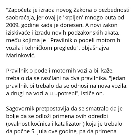
"Započeta je izrada novog Zakona o bezbednosti
saobraćaja, jer ovaj je 'krpljen' mnogo puta od
2009. godine kada je donesen. A novi zakon
iziskivaće i izradu novih podzakonskih akata,
među kojima je i Pravilnik o podeli motornih
vozila i tehničkom pregledu", objašnajva
Marinković.
Pravilnik o podeli motornih vozila bi, kaže,
trebalo da se rasčlani na dva pravilnika. "Jedan
pravilnik bi trebalo da se odnosi na nova vozila,
a drugi na vozila u upotrebi", ističe on.
Sagovornik pretpostavlja da se smatralo da je
bolje da se odloži primena ovih odredbi
(ovalnost kočnica i katalizatori) koja je trebalo
da počne 5. jula ove godine, pa da primena