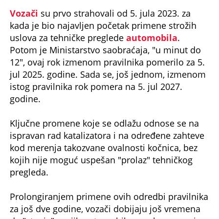
Vozači
su prvo strahovali od 5. jula 2023. za
kada je bio najavljen početak primene strožih
uslova za tehničke preglede
automobila
.
Potom je Ministarstvo saobraćaja, "u minut do
12", ovaj rok izmenom pravilnika pomerilo za 5.
jul 2025. godine. Sada se, još jednom, izmenom
istog pravilnika rok pomera na 5. jul 2027.
godine.
Ključne promene koje se odlažu odnose se na
ispravan rad katalizatora i na određene zahteve
kod merenja takozvane ovalnosti kočnica, bez
kojih nije moguć uspešan "prolaz" tehničkog
pregleda.
Prolongiranjem primene ovih odredbi pravilnika
za još dve godine, vozači dobijaju još vremena