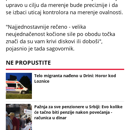
upravo u cilju da merenje bude preciznije i da
se izbaci uticaj kontrolora na merenje ovalnosti.
"Najjednostavnije rečeno - velika
neujednačenost kočione sile po obodu točka
znači da su vam krivi diskovi ili doboši",
pojasnio je tada sagovornik.
NE PROPUSTITE
Telo migranta nađeno u Drini: Horor kod
Loznice
Pažnja za sve penzionere u Srbiji: Evo kolike
će tačno biti penzije nakon povećanja -
računica u dinar