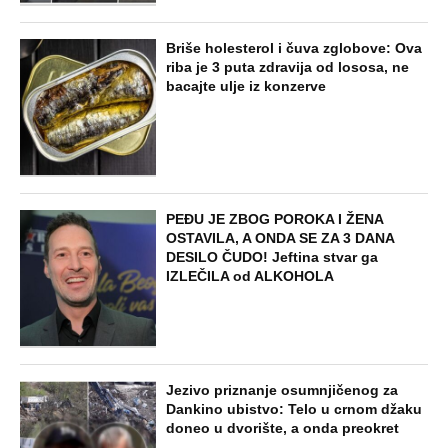
Briše holesterol i čuva zglobove: Ova
riba je 3 puta zdravija od lososa, ne
bacajte ulje iz konzerve
PEĐU JE ZBOG POROKA I ŽENA
OSTAVILA, A ONDA SE ZA 3 DANA
DESILO ČUDO! Jeftina stvar ga
IZLEČILA od ALKOHOLA
Jezivo priznanje osumnjičenog za
Dankino ubistvo: Telo u crnom džaku
doneo u dvorište, a onda preokret