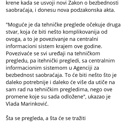
krene kada se usvoji novi Zakon o bezbednosti
saobraćaja, i donesu nova podzakonska akta.
"Moguće je da tehničke preglede očekuje druga
stvar, koja će biti nešto komplikovanija od
ovoga, a to je povezivanje na centralni
informacioni sistem krajem ove godine.
Povezivaće se svi uređaji na tehničkom
pregledu, pa itehnički pregledi, sa centralnim
informacionim sistemom u Agenciji za
bezbednost saobraćaja. To će biti nešto što je
daleko potrebnije i daleko će više da utiče na
sam rad na tehničkim pregledima, nego ove
promene koje su sada odložene", ukazao je
Vlada Marinković.
Šta se pregleda, a šta će se tražiti