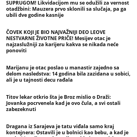
SUPRUGOM! Likvidacijom mu se odužili za vernost
otadžbini: Mauzera prvo sklonili sa slučaja, pa ga
ubili dve godine kasnije
ČOVEK KOJI JE BIO NAJVAŽNIJI DEO LEOVE
NESTVARNE ŽIVOTNE PRIČE! Mesijev otac je
najzaslužniji za karijeru kakva se nikada neće
ponoviti
Marijanu je otac poslao u manastir zajedno sa
delom nasledstva: 14 godina bila zazidana u sobici,
ali je u tajnosti decu rađala
Titov lekar otkrio šta je Broz mislio o Draži:
Jovanka pocrvenela kad je ovo čula, a svi ostali
zabezeknuti
Dragana iz Sarajeva je tatu viđala samo kraj
kontejnera: Ostavili je u bolnici kao bebu, a kad je