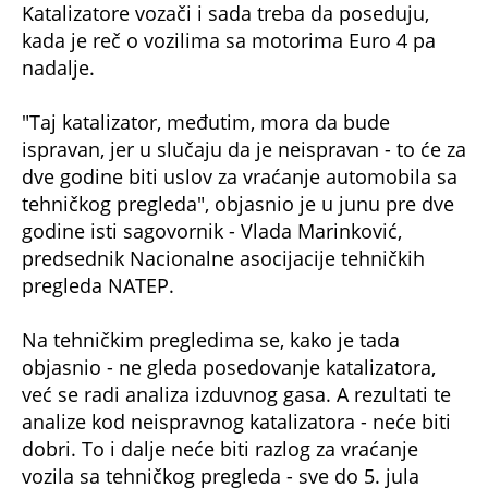
Katalizatore vozači i sada treba da poseduju,
kada je reč o vozilima sa motorima Euro 4 pa
nadalje.
"Taj katalizator, međutim, mora da bude
ispravan, jer u slučaju da je neispravan - to će za
dve godine biti uslov za vraćanje automobila sa
tehničkog pregleda", objasnio je u junu pre dve
godine isti sagovornik - Vlada Marinković,
predsednik Nacionalne asocijacije tehničkih
pregleda NATEP.
Na tehničkim pregledima se, kako je tada
objasnio - ne gleda posedovanje katalizatora,
već se radi analiza izduvnog gasa. A rezultati te
analize kod neispravnog katalizatora - neće biti
dobri. To i dalje neće biti razlog za vraćanje
vozila sa tehničkog pregleda - sve do 5. jula