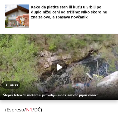
Kako da platite stan ili kuću u Srbiji po
duplo nižoj ceni od tržišne: Niko skoro ne
zna za ovo, a spasava novčanik
00:43
Šleper leteo 50 metara u provaliju- udes izazvao pijan vozač!
(Espreso/
N1
/DČ)