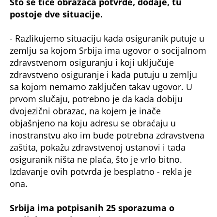
Što se tiče obrazaca potvrde, dodaje, tu
postoje dve situacije.
- Razlikujemo situaciju kada osiguranik putuje u
zemlju sa kojom Srbija ima ugovor o socijalnom
zdravstvenom osiguranju i koji uključuje
zdravstveno osiguranje i kada putuju u zemlju
sa kojom nemamo zaključen takav ugovor. U
prvom slučaju, potrebno je da kada dobiju
dvojezični obrazac, na kojem je inače
objašnjeno na koju adresu se obraćaju u
inostranstvu ako im bude potrebna zdravstvena
zaštita, pokažu zdravstvenoj ustanovi i tada
osiguranik ništa ne plaća, što je vrlo bitno.
Izdavanje ovih potvrda je besplatno - rekla je
ona.
Srbija ima potpisanih 25 sporazuma o