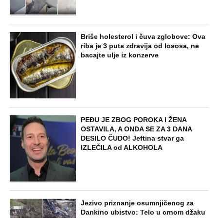
Briše holesterol i čuva zglobove: Ova
riba je 3 puta zdravija od lososa, ne
bacajte ulje iz konzerve
PEĐU JE ZBOG POROKA I ŽENA
OSTAVILA, A ONDA SE ZA 3 DANA
DESILO ČUDO! Jeftina stvar ga
IZLEČILA od ALKOHOLA
Jezivo priznanje osumnjičenog za
Dankino ubistvo: Telo u crnom džaku