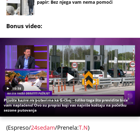
papir: Bez njega vam nema pomoći
Bonus video:
10:58
Pljušte kazne na putevima ka Grčkoj - toliko toga što previdite biće
vam naplaćeno! Ovo su propisi koji vas najviše koštaju na početku
sezone putovanja
(Espreso/
24sedam
/Prenela:
T.N
)