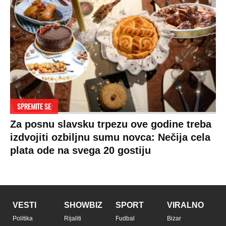
SPREMITE SE
Za posnu slavsku trpezu ove godine treba
izdvojiti ozbiljnu sumu novca: Nečija cela
plata ode na svega 20 gostiju
VESTI
SHOWBIZ
SPORT
VIRALNO
Politika
Rijaliti
Fudbal
Bizar