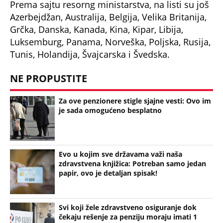
Prema sajtu resorng ministarstva, na listi su još
Azerbejdžan, Australija, Belgija, Velika Britanija,
Grčka, Danska, Kanada, Kina, Kipar, Libija,
Luksemburg, Panama, Norveška, Poljska, Rusija,
Tunis, Holandija, Švajcarska i Švedska.
NE PROPUSTITE
Za ove penzionere stigle sjajne vesti: Ovo im
je sada omogućeno besplatno
Evo u kojim sve državama važi naša
zdravstvena knjižica: Potreban samo jedan
papir, ovo je detaljan spisak!
Svi koji žele zdravstveno osiguranje dok
čekaju rešenje za penziju moraju imati 1