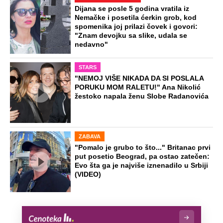
Dijana se posle 5 godina vratila iz
Nemačke i posetila ćerkin grob, kod
spomenika joj prilazi čovek i govori:
"Znam devojku sa slike, udala se
nedavno"
STARS
"NEMOJ VIŠE NIKADA DA SI POSLALA
PORUKU MOM RALETU!" Ana Nikolić
žestoko napala ženu Slobe Radanovića
ZABAVA
"Pomalo je grubo to što..." Britanac prvi
put posetio Beograd, pa ostao zatečen:
Evo šta ga je najviše iznenadilo u Srbiji
(VIDEO)