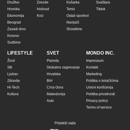
Društvo
Zvezde
Košarka
Svaštara
Hronika
Holivud
Tenis
Tiktok
Ekonomija
Kviz
Ostali sportovi
Beograd
Navijači
Zasadi drvo
Showtime
Kosovo
Sudbine
LIFESTYLE
SVET
MONDO INC.
Život
Planeta
Impressum
Stil
Globalno zagrevanje
Kontakt
Ljubav
Hrvatska
Marketing
Zdravlje
BiH
Politika o kolačićima
Hi-Tech
Crna Gora
Uslovi korišćenja
Kultura
Makedonija
Politika privatnosti
Auto
Privacy policy
Terms of service
Prijatelji sajta