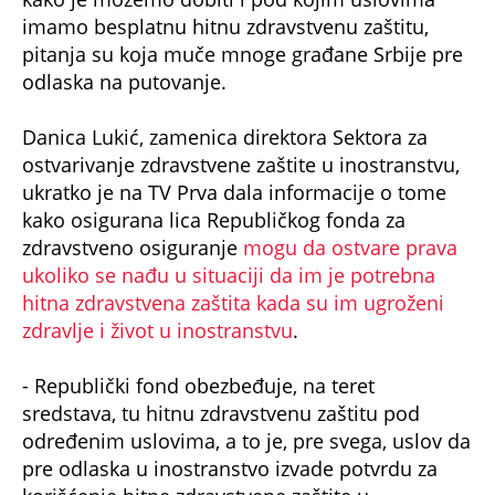
imamo besplatnu hitnu zdravstvenu zaštitu,
pitanja su koja muče mnoge građane Srbije pre
odlaska na putovanje.
Danica Lukić, zamenica direktora Sektora za
ostvarivanje zdravstvene zaštite u inostranstvu,
ukratko je na TV Prva dala informacije o tome
kako osigurana lica Republičkog fonda za
zdravstveno osiguranje
mogu da ostvare prava
ukoliko se nađu u situaciji da im je potrebna
hitna zdravstvena zaštita kada su im ugroženi
zdravlje i život u inostranstvu
.
- Republički fond obezbeđuje, na teret
sredstava, tu hitnu zdravstvenu zaštitu pod
određenim uslovima, a to je, pre svega, uslov da
pre odlaska u inostranstvo izvade potvrdu za