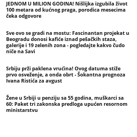
JEDNOM U MILION GODINA! Nišlijka izgubila život
100 metara od kućnog praga, porodica mesecima
čeka odgovore
Sve ovo se gradi na mostu: Fascinantan projekat u
Beogradu donosi kafiće iznad pešačkih staza,
galerije i 19 zelenih zona - pogledajte kakvo čudo
niče na Savi
Srbiju prži paklena vrućina! Ovog datuma stiže
prvo osveženje, a onda obrt - Šokantna prognoza
Ivana Ristića za avgust
Žene u Srbiji u penziju sa 55 godina, muškarci sa
60: Paket tri zakonska predloga upućen resornom
ministarstvu