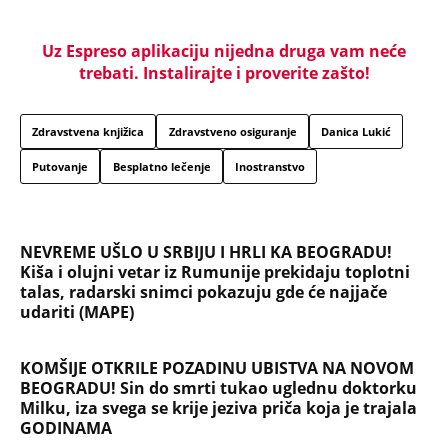
Uz Espreso aplikaciju nijedna druga vam neće
trebati. Instalirajte i proverite zašto!
Zdravstvena knjižica
Zdravstveno osiguranje
Danica Lukić
Putovanje
Besplatno lečenje
Inostranstvo
NEVREME UŠLO U SRBIJU I HRLI KA BEOGRADU!
Kiša i olujni vetar iz Rumunije prekidaju toplotni
talas, radarski snimci pokazuju gde će najjače
udariti (MAPE)
KOMŠIJE OTKRILE POZADINU UBISTVA NA NOVOM
BEOGRADU! Sin do smrti tukao uglednu doktorku
Milku, iza svega se krije jeziva priča koja je trajala
GODINAMA