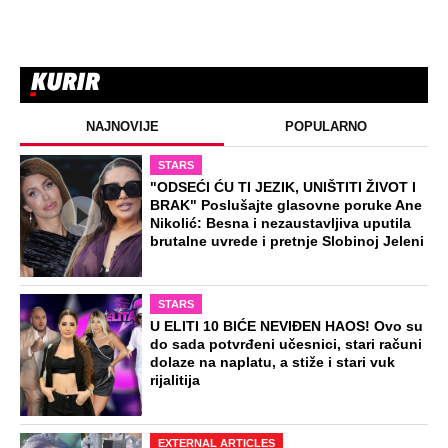
NAJNOVIJE
POPULARNO
STARS
"ODSEĆI ĆU TI JEZIK, UNIŠTITI ŽIVOT I
BRAK" Poslušajte glasovne poruke Ane
Nikolić: Besna i nezaustavljiva uputila
brutalne uvrede i pretnje Slobinoj Jeleni
STARS
U ELITI 10 BIĆE NEVIĐEN HAOS! Ovo su
do sada potvrđeni učesnici, stari računi
dolaze na naplatu, a stiže i stari vuk
rijalitija
EXTERNAL ARTICLES