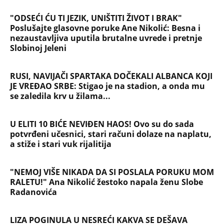
"ODSEĆI ĆU TI JEZIK, UNIŠTITI ŽIVOT I BRAK"
Poslušajte glasovne poruke Ane Nikolić: Besna i
nezaustavljiva uputila brutalne uvrede i pretnje
Slobinoj Jeleni
RUSI, NAVIJAČI SPARTAKA DOČEKALI ALBANCA KOJI
JE VREĐAO SRBE: Stigao je na stadion, a onda mu
se zaledila krv u žilama...
U ELITI 10 BIĆE NEVIĐEN HAOS! Ovo su do sada
potvrđeni učesnici, stari računi dolaze na naplatu,
a stiže i stari vuk rijalitija
"NEMOJ VIŠE NIKADA DA SI POSLALA PORUKU MOM
RALETU!" Ana Nikolić žestoko napala ženu Slobe
Radanovića
LIZA POGINULA U NESREĆI KAKVA SE DEŠAVA