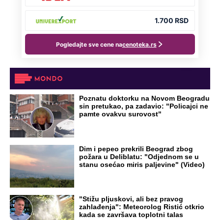
Poznatu doktorku na Novom Beogradu
sin pretukao, pa zadavio: "Policajci ne
pamte ovakvu surovost"
Dim i pepeo prekrili Beograd zbog
požara u Deliblatu: "Odjednom se u
stanu osećao miris paljevine" (Video)
"Stižu pljuskovi, ali bez pravog
zahlađenja": Meteorolog Ristić otkrio
kada se završava toplotni talas