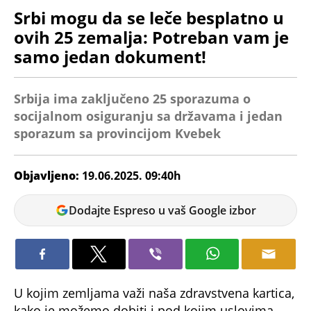
Srbi mogu da se leče besplatno u
ovih 25 zemalja: Potreban vam je
samo jedan dokument!
Srbija ima zaključeno 25 sporazuma o
socijalnom osiguranju sa državama i jedan
sporazum sa provincijom Kvebek
Objavljeno:
19.06.2025. 09:40h
Tamara
Dodajte Espreso u vaš Google izbor
Dragićević
U kojim zemljama važi naša zdravstvena kartica,
kako je možemo dobiti i pod kojim uslovima