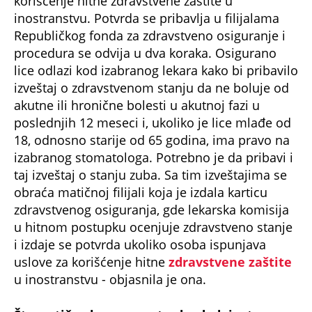
korišćenje hitne zdravstvene zaštite u
inostranstvu. Potvrda se pribavlja u filijalama
Republičkog fonda za zdravstveno osiguranje i
procedura se odvija u dva koraka. Osigurano
lice odlazi kod izabranog lekara kako bi pribavilo
izveštaj o zdravstvenom stanju da ne boluje od
akutne ili hronične bolesti u akutnoj fazi u
poslednjih 12 meseci i, ukoliko je lice mlađe od
18, odnosno starije od 65 godina, ima pravo na
izabranog stomatologa. Potrebno je da pribavi i
taj izveštaj o stanju zuba. Sa tim izveštajima se
obraća matičnoj filijali koja je izdala karticu
zdravstvenog osiguranja, gde lekarska komisija
u hitnom postupku ocenjuje zdravstveno stanje
i izdaje se potvrda ukoliko osoba ispunjava
uslove za korišćenje hitne
zdravstvene zaštite
u inostranstvu - objasnila je ona.