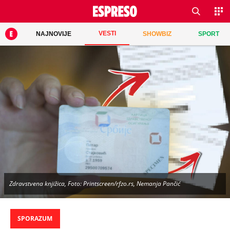
VESTI
NAJNOVIJE
SHOWBIZ
SPORT
Zdravstvena knjižica, Foto: Printscreen/rfzo.rs, Nemanja Pančić
SPORAZUM