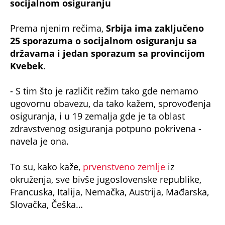
socijalnom osiguranju
Prema njenim rečima,
Srbija ima zaključeno
25 sporazuma o socijalnom osiguranju sa
državama i jedan sporazum sa provincijom
Kvebek
.
- S tim što je različit režim tako gde nemamo
ugovornu obavezu, da tako kažem, sprovođenja
osiguranja, i u 19 zemalja gde je ta oblast
zdravstvenog osiguranja potpuno pokrivena -
navela je ona.
To su, kako kaže,
prvenstveno zemlje
iz
okruženja, sve bivše jugoslovenske republike,
Francuska, Italija, Nemačka, Austrija, Mađarska,
Slovačka, Češka…