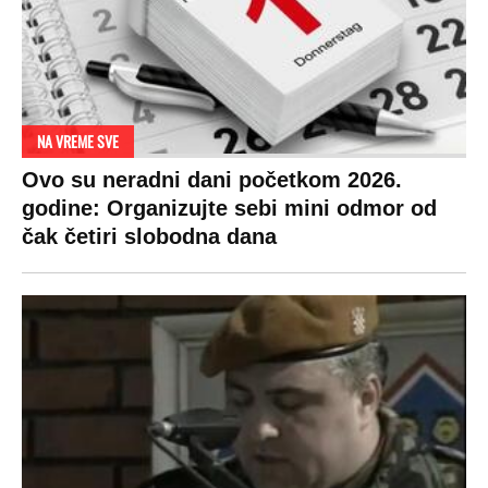
NA VREME SVE
Ovo su neradni dani početkom 2026.
godine: Organizujte sebi mini odmor od
čak četiri slobodna dana