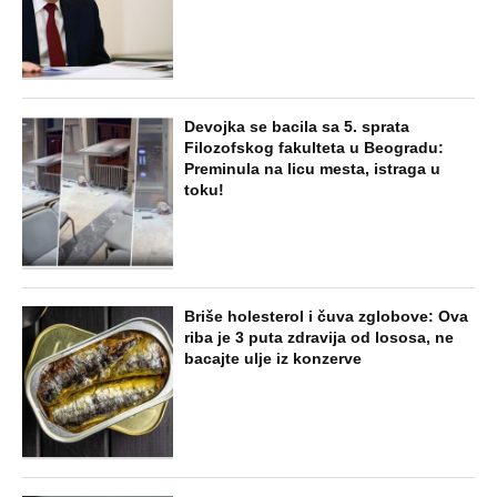
Devojka se bacila sa 5. sprata
Filozofskog fakulteta u Beogradu:
Preminula na licu mesta, istraga u
toku!
Briše holesterol i čuva zglobove: Ova
riba je 3 puta zdravija od lososa, ne
bacajte ulje iz konzerve