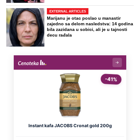
EXTERNAL ARTICLES
Marijanu je otac poslao u manastir
zajedno sa delom nasledstva: 14 godina
bila zazidana u sobici, ali je u tajnosti
decu rađala