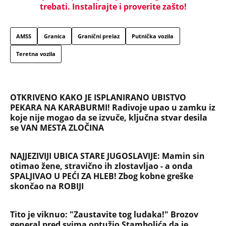
trebati. Instalirajte i proverite zašto!
AMSS
Granica
Granični prelaz
Putnička vozila
Teretna vozila
OTKRIVENO KAKO JE ISPLANIRANO UBISTVO
PEKARA NA KARABURMI! Radivoje upao u zamku iz
koje nije mogao da se izvuče, ključna stvar desila
se VAN MESTA ZLOČINA
NAJJEZIVIJI UBICA STARE JUGOSLAVIJE: Mamin sin
otimao žene, stravično ih zlostavljao - a onda
SPALJIVAO U PEĆI ZA HLEB! Zbog kobne greške
skončao na ROBIJI
Tito je viknuo: "Zaustavite tog ludaka!" Brozov
general pred svima optužio Stambolića da je