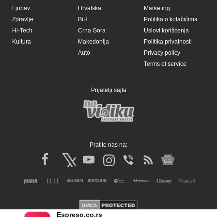
Ljubav
Hrvatska
Marketing
Zdravlje
BiH
Politika o kolačićima
Hi-Tech
Crna Gora
Uslovi korišćenja
Kultura
Makedonija
Politika privatnosti
Auto
Privacy policy
Terms of service
Prijatelji sajta
Pratite nas na:
Espreso.co.rs