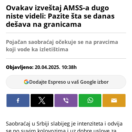
Ovakav izveštaj AMSS-a dugo
niste videli: Pazite šta se danas
dešava na granicama
Pojačan saobraćaj očekuje se na pravcima
koji vode ka izletištima
Objavljeno:
20.04.2025. 10:38h
Nikolina
Dodajte Espreso u vaš Google izbor
Jokić
Saobraćaj u Srbiji slabijeg je intenziteta i odvija
se po suvim kolovozima i uz dobre uslove za