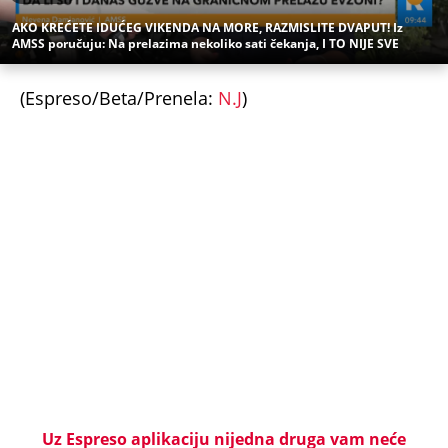
AKO KREĆETE IDUĆEG VIKENDA NA MORE, RAZMISLITE DVAPUT! Iz
AMSS poručuju: Na prelazima nekoliko sati čekanja, I TO NIJE SVE
(Espreso/Beta/Prenela:
N.J
)
Uz Espreso aplikaciju nijedna druga vam neće