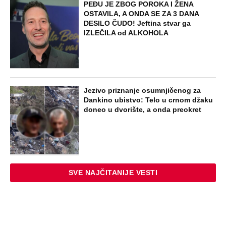
PEĐU JE ZBOG POROKA I ŽENA
OSTAVILA, A ONDA SE ZA 3 DANA
DESILO ČUDO! Jeftina stvar ga
IZLEČILA od ALKOHOLA
Jezivo priznanje osumnjičenog za
Dankino ubistvo: Telo u crnom džaku
doneo u dvorište, a onda preokret
SVE NAJČITANIJE VESTI