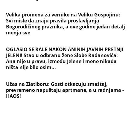
Velika promena za vernike na Veliku Gospojinu:
Svi misle da znaju pravila proslavljanja
Bogorodičinog praznika, a ove godine jedan detalj
menja sve
OGLASIO SE RALE NAKON ANINIH JAVNIH PRETNJI
JELENI! Stao u odbranu žene Slobe Radanovića:
Ana nije u pravu, između Jelene i mene nikada
ništa nije bilo osim...
Užas na Zlatiboru: Gosti otkazuju smeštaj,
prevremeno napuštaju aprtmane, a u radnjama -
HAOS!