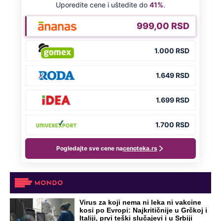
Virus za koji nema ni leka ni vakcine
kosi po Evropi: Najkritičnije u Grčkoj i
Italiji, prvi teški slučajevi i u Srbiji