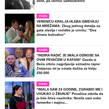
žene, pa izvršio samoubistvo
STARS
VERENICU KRALJA HLEBA ISMEVAJU
NA MREŽAMA: Zbog jednog detalja sa
gala slavlja i veridbe je urnišu: "Dva
dinara bukvalno"
STARS
"INDIRA RADIĆ JE IMALA ODNOSE SA
OVIM PEVAČEM U KAFANI" Gazda iz
Beča otkrio najprljavije estradne tajne:
Zmijanac mi je ostala dužna za kiriju
250.000
STARS
"IMALA SAM 23 GODINE, ZGRABIO ME I
UVUKAO U ŽBUNJE" Pevačica otkrila da
je bila žrtva nasilnika: Nosila sam uske
farmerke i majicu...