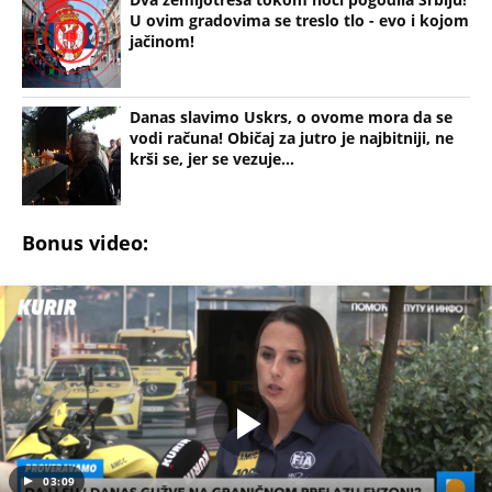
U ovim gradovima se treslo tlo - evo i kojom
jačinom!
Danas slavimo Uskrs, o ovome mora da se
vodi računa! Običaj za jutro je najbitniji, ne
krši se, jer se vezuje...
Bonus video:
03:09