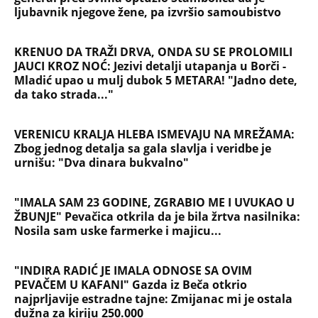
ljubavnik njegove žene, pa izvršio samoubistvo
KRENUO DA TRAŽI DRVA, ONDA SU SE PROLOMILI
JAUCI KROZ NOĆ: Jezivi detalji utapanja u Borči -
Mladić upao u mulj dubok 5 METARA! "Jadno dete,
da tako strada..."
VERENICU KRALJA HLEBA ISMEVAJU NA MREŽAMA:
Zbog jednog detalja sa gala slavlja i veridbe je
urnišu: "Dva dinara bukvalno"
"IMALA SAM 23 GODINE, ZGRABIO ME I UVUKAO U
ŽBUNJE" Pevačica otkrila da je bila žrtva nasilnika:
Nosila sam uske farmerke i majicu...
"INDIRA RADIĆ JE IMALA ODNOSE SA OVIM
PEVAČEM U KAFANI" Gazda iz Beča otkrio
najprljavije estradne tajne: Zmijanac mi je ostala
dužna za kiriju 250.000