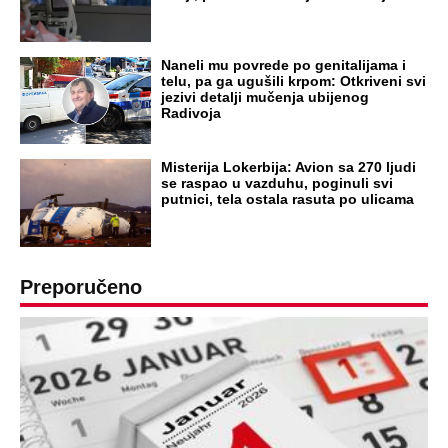
Naneli mu povrede po genitalijama i
telu, pa ga ugušili krpom: Otkriveni svi
jezivi detalji mučenja ubijenog
Radivoja
Misterija Lokerbija: Avion sa 270 ljudi
se raspao u vazduhu, poginuli svi
putnici, tela ostala rasuta po ulicama
Preporučeno