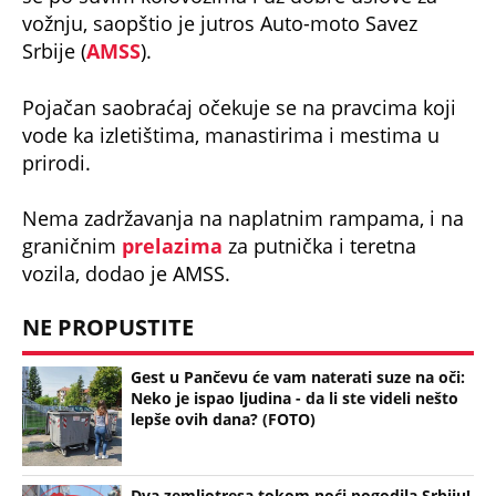
vožnju, saopštio je jutros Auto-moto Savez
Srbije (
AMSS
).
Pojačan saobraćaj očekuje se na pravcima koji
vode ka izletištima, manastirima i mestima u
prirodi.
Nema zadržavanja na naplatnim rampama, i na
graničnim
prelazima
za putnička i teretna
vozila, dodao je AMSS.
NE PROPUSTITE
Gest u Pančevu će vam naterati suze na oči:
Neko je ispao ljudina - da li ste videli nešto
lepše ovih dana? (FOTO)
Dva zemljotresa tokom noći pogodila Srbiju!