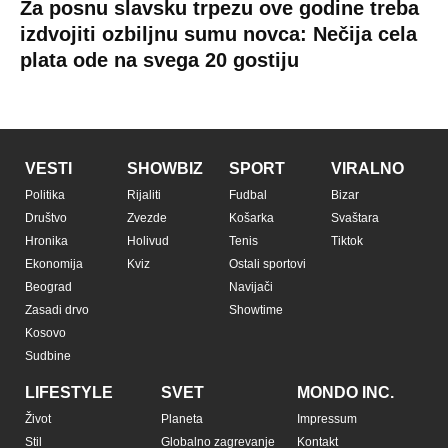
Za posnu slavsku trpezu ove godine treba
izdvojiti ozbiljnu sumu novca: Nečija cela
plata ode na svega 20 gostiju
VESTI
SHOWBIZ
SPORT
VIRALNO
Politika
Rijaliti
Fudbal
Bizar
Društvo
Zvezde
Košarka
Svaštara
Hronika
Holivud
Tenis
Tiktok
Ekonomija
Kviz
Ostali sportovi
Beograd
Navijači
Zasadi drvo
Showtime
Kosovo
Sudbine
LIFESTYLE
SVET
MONDO INC.
Život
Planeta
Impressum
Stil
Globalno zagrevanje
Kontakt