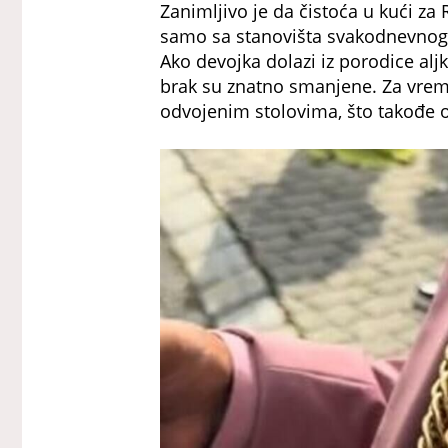
Zanimljivo je da čistoća u kući z
samo sa stanovišta svakodnevnog ž
Ako devojka dolazi iz porodice aljk
brak su znatno smanjene. Za vrem
odvojenim stolovima, što takođe o