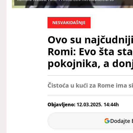
NESVAKIDAŠNJE
Ovo su najčudniji
Romi: Evo šta sta
pokojnika, a donj
Čistoća u kući za Rome ima 
Objavljeno:
12.03.2025. 14:44h
Miloš
Dodajte 
Dojčinović