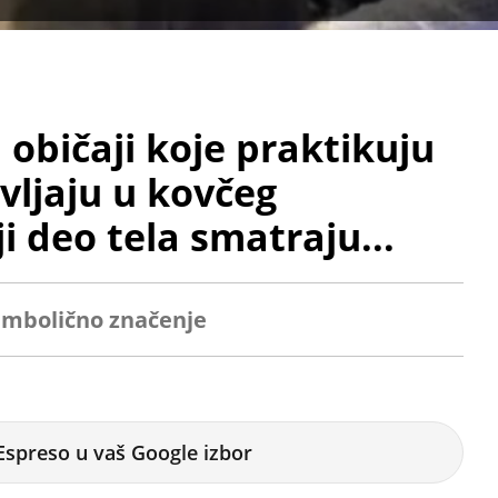
 običaji koje praktikuju
vljaju u kovčeg
i deo tela smatraju...
simbolično značenje
Espreso u vaš Google izbor