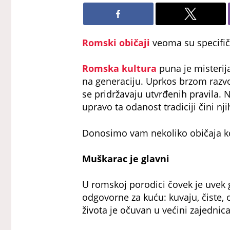
Romski običaji
veoma su specifič
Romska kultura
puna je misterija
na generaciju. Uprkos brzom razvoj
se pridržavaju utvrđenih pravila. 
upravo ta odanost tradiciji čini n
Donosimo vam nekoliko običaja ko
Muškarac je glavni
U romskoj porodici čovek je uvek g
odgovorne za kuću: kuvaju, čiste, 
života je očuvan u većini zajednic