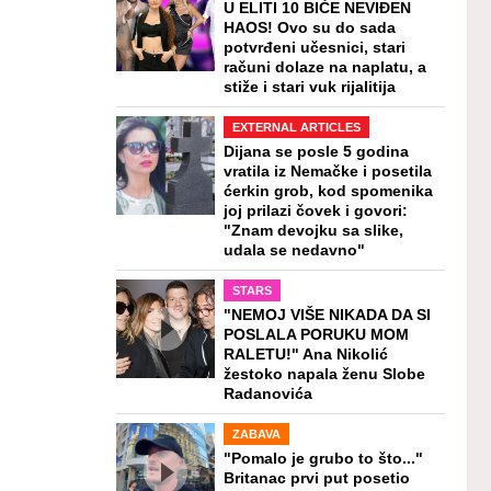
U ELITI 10 BIĆE NEVIĐEN
HAOS! Ovo su do sada
potvrđeni učesnici, stari
računi dolaze na naplatu, a
stiže i stari vuk rijalitija
EXTERNAL ARTICLES
Dijana se posle 5 godina
vratila iz Nemačke i posetila
ćerkin grob, kod spomenika
joj prilazi čovek i govori:
"Znam devojku sa slike,
udala se nedavno"
STARS
"NEMOJ VIŠE NIKADA DA SI
POSLALA PORUKU MOM
RALETU!" Ana Nikolić
žestoko napala ženu Slobe
Radanovića
ZABAVA
"Pomalo je grubo to što..."
Britanac prvi put posetio