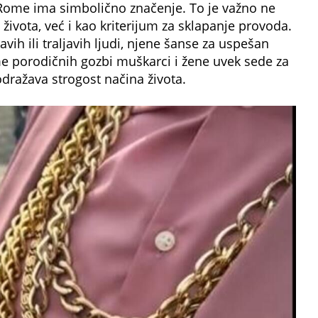
a Rome ima simbolično značenje. To je važno ne
ivota, već i kao kriterijum za sklapanje provoda.
avih ili traljavih ljudi, njene šanse za uspešan
e porodičnih gozbi muškarci i žene uvek sede za
dražava strogost načina života.