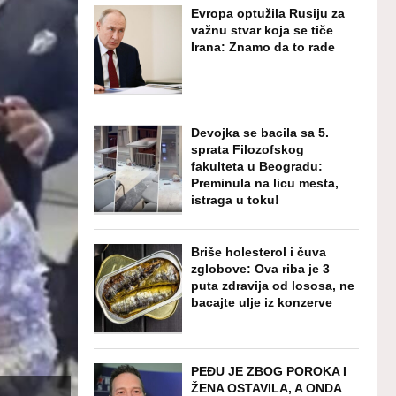
Evropa optužila Rusiju za
važnu stvar koja se tiče
Irana: Znamo da to rade
Devojka se bacila sa 5.
sprata Filozofskog
fakulteta u Beogradu:
Preminula na licu mesta,
istraga u toku!
Briše holesterol i čuva
zglobove: Ova riba je 3
puta zdravija od lososa, ne
bacajte ulje iz konzerve
PEĐU JE ZBOG POROKA I
ŽENA OSTAVILA, A ONDA