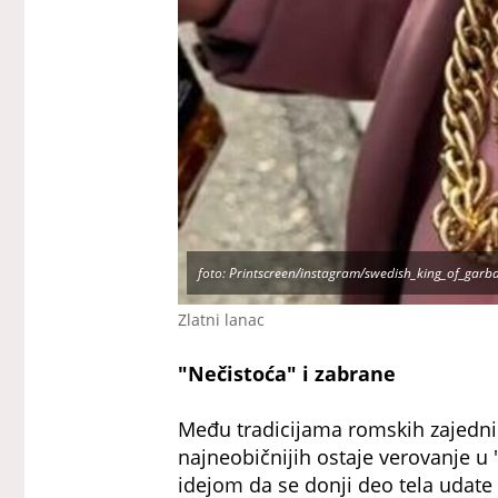
foto: Printscreen/instagram/swedish_king_of_garb
Zlatni lanac
"Nečistoća" i zabrane
Među tradicijama romskih zajednic
najneobičnijih ostaje verovanje u 
idejom da se donji deo tela udate 