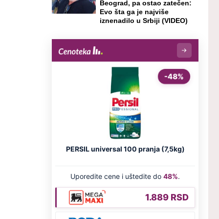
Beograd, pa ostao zatečen:
Evo šta ga je najviše
iznenadilo u Srbiji (VIDEO)