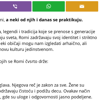
ni,
a neki od njih i danas se praktikuju.
, legendi i tradicija koje se prenose s generacije
u sveta, Romi zadržavaju svoj identitet i striktno
Neki običaji mogu nam izgledati arhaično, ali
jihovu kulturu jedinstvenom.
jih se Romi čvsrto drže:
lava. Njegova reč je zakon za sve. Žene su
održavaju čistoću i podižu decu. Ovakav način
a, gde su uloge i odgovornosti jasno podeljene.