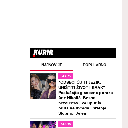
NAJNOVIJE
POPULARNO
STARS
"ODSEĆI ĆU TI JEZIK,
UNIŠTITI ŽIVOT I BRAK"
Poslušajte glasovne poruke
Ane Nikolić: Besna i
nezaustavljiva uputila
brutalne uvrede i pretnje
Slobinoj Jeleni
STARS