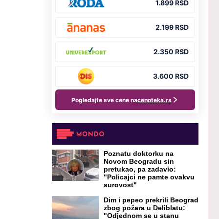
Poznatu doktorku na
Novom Beogradu sin
pretukao, pa zadavio:
"Policajci ne pamte ovakvu
surovost"
Dim i pepeo prekrili Beograd
zbog požara u Deliblatu:
"Odjednom se u stanu