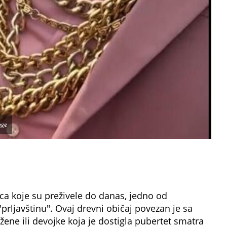
age
a koje su preživele do danas, jedno od
"prljavštinu". Ovaj drevni običaj povezan je sa
žene ili devojke koja je dostigla pubertet smatra