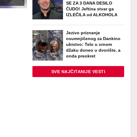
SE ZA 3 DANA DESILO
ČUDO! Jeftina stvar ga
IZLEČILA od ALKOHOLA
Jezivo priznanje
osumnjičenog za Dankino
ubistvo: Telo u crnom
džaku doneo u dvorište, a
onda preokret
SVE NAJČITANIJE VESTI