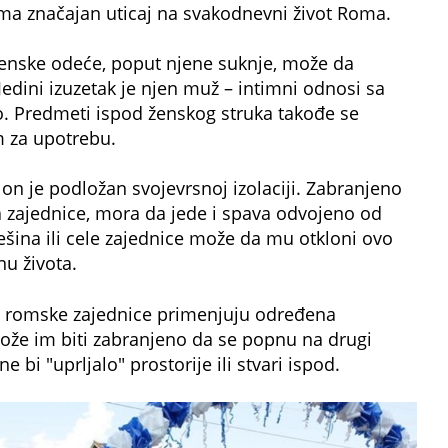
 ima značajan uticaj na svakodnevni život Roma.
 ženske odeće, poput njene suknje, može da
Jedini izuzetak je njen muž – intimni odnosi sa
o. Predmeti ispod ženskog struka takođe se
m za upotrebu.
on je podložan svojevrsnoj izolaciji. Zabranjeno
 zajednice, mora da jede i spava odvojeno od
ešina ili cele zajednice može da mu otkloni ovo
nu života.
ja, romske zajednice primenjuju određena
ože im biti zabranjeno da se popnu na drugi
 bi "uprljalo" prostorije ili stvari ispod.