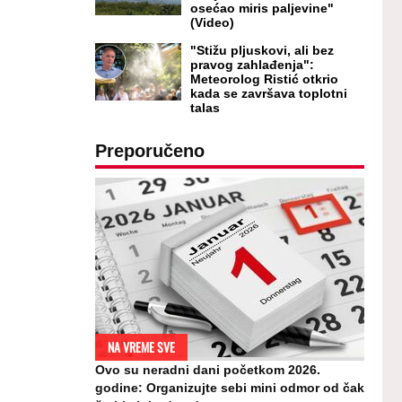
osećao miris paljevine"
(Video)
"Stižu pljuskovi, ali bez
pravog zahlađenja":
Meteorolog Ristić otkrio
kada se završava toplotni
talas
Preporučeno
NA VREME SVE
Ovo su neradni dani početkom 2026.
godine: Organizujte sebi mini odmor od čak