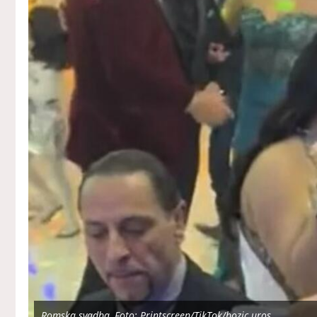
Romska svadba, Foto: Printscreen/TikTok/bozic.uros