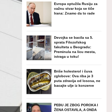
Evropa optužila Rusiju za
važnu stvar koja se tiče
Irana: Znamo da to rade
Devojka se bacila sa 5.
sprata Filozofskog
fakulteta u Beogradu:
Preminula na licu mesta,
istraga u toku!
Briše holesterol i čuva
zglobove: Ova riba je 3
puta zdravija od lososa, ne
bacajte ulje iz konzerve
PEĐU JE ZBOG POROKA I
ŽENA OSTAVILA, A ONDA