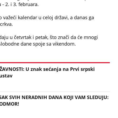
- 2. i 3. februara.
io važeći kalendar u celoj državi, a danas ga
crkva.
daju u četvrtak i petak, što znači da će mnogi
slobodne dane spoje sa vikendom.
AVNOSTI: U znak sećanja na Prvi srpski
 ustav
ISAK SVIH NERADNIH DANA KOJI VAM SLEDUJU:
I ODMOR!