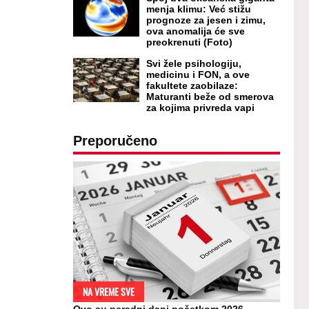
menja klimu: Već stižu
prognoze za jesen i zimu,
ova anomalija će sve
preokrenuti (Foto)
Svi žele psihologiju,
medicinu i FON, a ove
fakultete zaobilaze:
Maturanti beže od smerova
za kojima privreda vapi
Preporučeno
NA VREME SVE