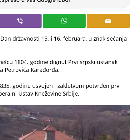
Dan državnosti 15. i 16. februara, u znak sećanja
rašcu 1804. godine dignut Prvi srpski ustanak
a Petrovića Karađorđa.
1835. godine usvojen i zakletvom potvrđen prvi
beralni Ustav Kneževine Srbije.