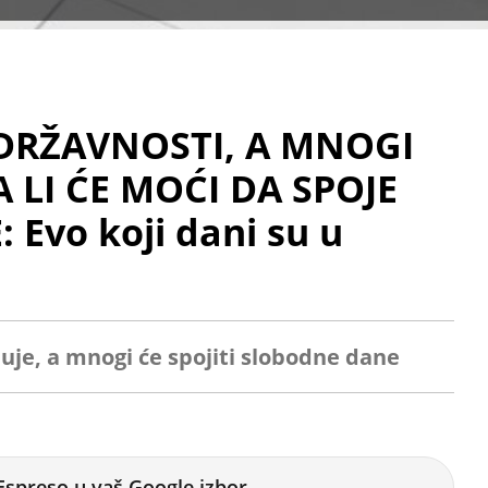
DRŽAVNOSTI, A MNOGI
A LI ĆE MOĆI DA SPOJE
Evo koji dani su u
znuje, a mnogi će spojiti slobodne dane
Espreso u vaš Google izbor