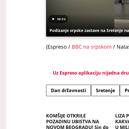
00:53
Podizanje srpske zastave na Sretenje n
(Espreso /
BBC na srpskom
/ Nataš
Uz Espreso aplikaciju nijedna drug
Dan državnosti
Sretenje
P
KOMŠIJE OTKRILE
LIZA 
POZADINU UBISTVA NA
KAKV
NOVOM BEOGRADU! Sin do
U MIL