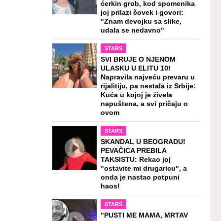
ćerkin grob, kod spomenika
joj prilazi čovek i govori:
"Znam devojku sa slike,
udala se nedavno"
STARS
SVI BRUJE O NJENOM
ULASKU U ELITU 10!
Napravila najveću prevaru u
rijalitiju, pa nestala iz Srbije:
Kuća u kojoj je živela
napuštena, a svi pričaju o
ovom
STARS
SKANDAL U BEOGRADU!
PEVAČICA PREBILA
TAKSISTU: Rekao joj
"ostavite mi drugaricu", a
onda je nastao potpuni
haos!
STARS
"PUSTI ME MAMA, MRTAV