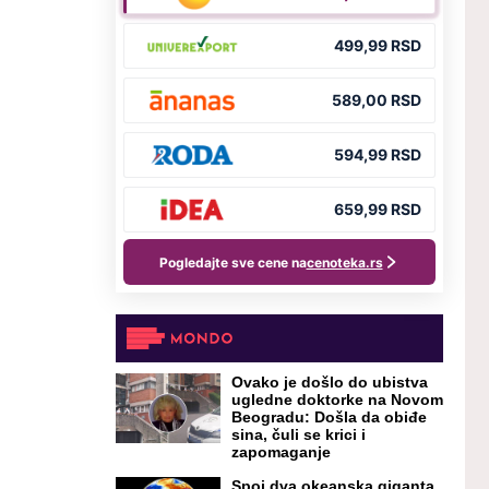
Ovako je došlo do ubistva
ugledne doktorke na Novom
Beogradu: Došla da obiđe
sina, čuli se krici i
zapomaganje
Spoj dva okeanska giganta