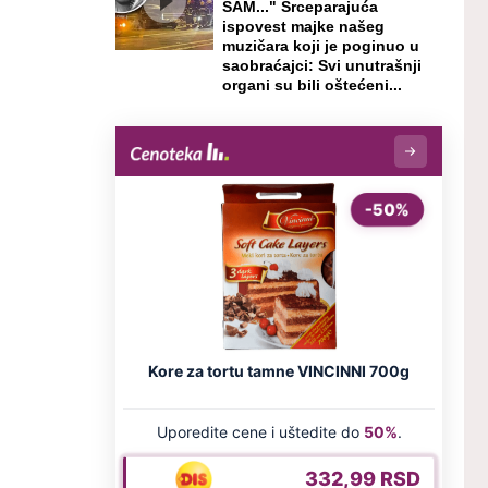
SAM..." Srceparajuća
ispovest majke našeg
muzičara koji je poginuo u
saobraćajci: Svi unutrašnji
organi su bili oštećeni...