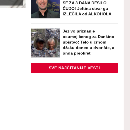
SE ZA 3 DANA DESILO
ČUDO! Jeftina stvar ga
IZLEČILA od ALKOHOLA
Jezivo priznanje
osumnjičenog za Dankino
ubistvo: Telo u crnom
džaku doneo u dvorište, a
onda preokret
SVE NAJČITANIJE VESTI