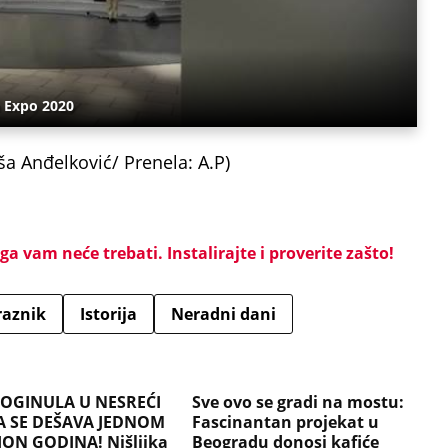
a Expo 2020
a Anđelković/ Prenela: A.P)
a vam neće trebati. Instalirajte i proverite zašto!
raznik
Istorija
Neradni dani
POGINULA U NESREĆI
Sve ovo se gradi na mostu:
A SE DEŠAVA JEDNOM
Fascinantan projekat u
ION GODINA! Nišlijka
Beogradu donosi kafiće