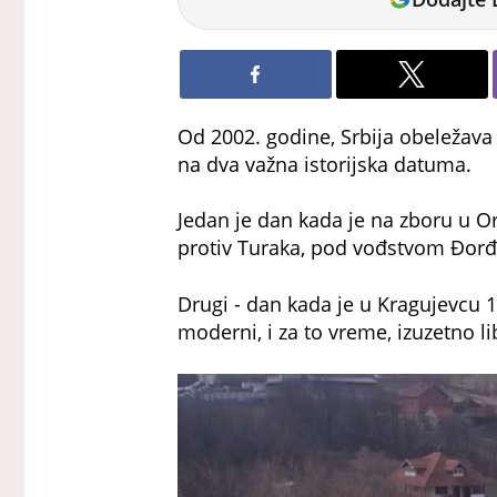
Petrović
Od 2002. godine, Srbija obeležava 
na dva važna istorijska datuma.
Jedan je dan kada je na zboru u O
protiv Turaka, pod vođstvom Đorđ
Drugi - dan kada je u Kragujevcu 
moderni, i za to vreme, izuzetno li