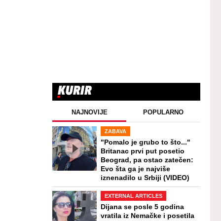
NAJNOVIJE
POPULARNO
ZABAVA
"Pomalo je grubo to što..."
Britanac prvi put posetio
Beograd, pa ostao zatečen:
Evo šta ga je najviše
iznenadilo u Srbiji (VIDEO)
EXTERNAL ARTICLES
Dijana se posle 5 godina
vratila iz Nemačke i posetila