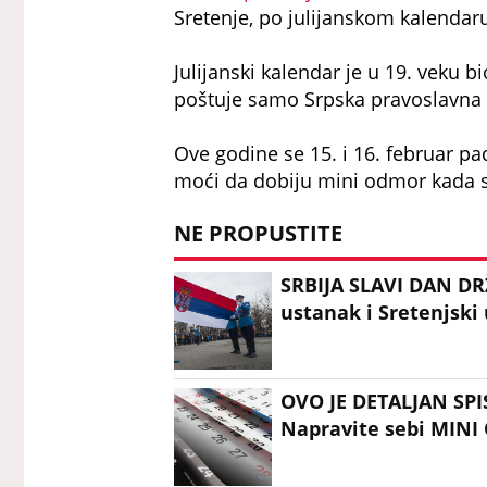
Sretenje, po julijanskom kalendaru 
Julijanski kalendar je u 19. veku b
poštuje samo Srpska pravoslavna 
Ove godine se 15. i 16. februar pa
moći da dobiju mini odmor kada 
NE PROPUSTITE
SRBIJA SLAVI DAN DRŽ
ustanak i Sretenjski
OVO JE DETALJAN SP
Napravite sebi MIN