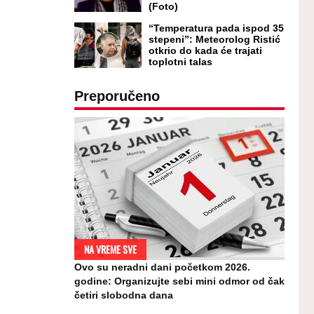
(Foto)
“Temperatura pada ispod 35
stepeni”: Meteorolog Ristić
otkrio do kada će trajati
toplotni talas
Preporučeno
NA VREME SVE
Ovo su neradni dani početkom 2026.
godine: Organizujte sebi mini odmor od čak
četiri slobodna dana