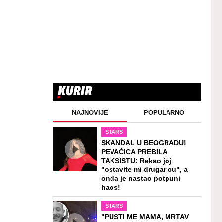
NAJNOVIJE
POPULARNO
STARS
SKANDAL U BEOGRADU!
PEVAČICA PREBILA
TAKSISTU: Rekao joj
"ostavite mi drugaricu", a
onda je nastao potpuni
haos!
STARS
"PUSTI ME MAMA, MRTAV