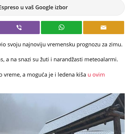
Espreso u vaš Google izbor
vio svoju najnoviju vremensku prognozu za zimu.
, a na snazi su žuti i narandžasti meteoalarmi.
o vreme, a moguća je i ledena kiša
u ovim