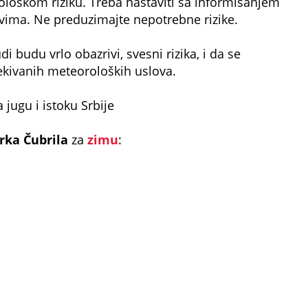
ološkom riziku. Treba nastaviti sa informisanjem
ima. Ne preduzimajte nepotrebne rizike.
 budu vrlo obazrivi, svesni rizika, i da se
ekivanih meteoroloških uslova.
 jugu i istoku Srbije
rka Čubrila
za
zimu
: