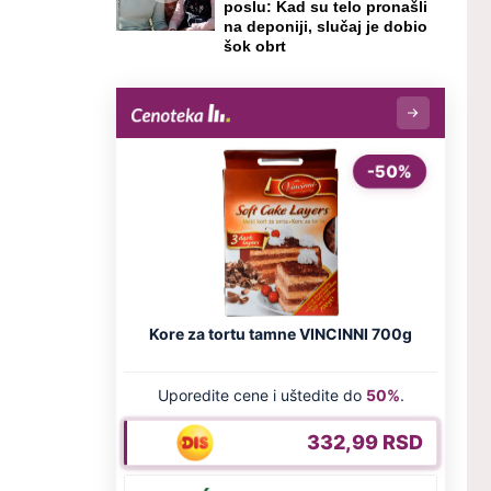
poslu: Kad su telo pronašli
na deponiji, slučaj je dobio
šok obrt