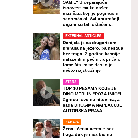
SAM..." Srceparajuća
ispovest majke našeg
muzičara koji je poginuo u
saobraćajci: Svi unutrašnji
organi su bili oštećeni...
EXTERNAL ARTICLES
Danijela je sa drugaricom
krenula na jezero, pa nestala
bez traga: 2 godine kasnije
nalaze ih u pećini, a priča o
tome šta im se desilo je
nešto najstrašnije
STARS
TOP 10 PESAMA KOJE JE
DINO MERLIN "POZAJMIO"!
Zgrnuo lovu na hitovima, a
sada DRUGIMA NAPLAĆUJE
AUTORSKA PRAVA
ZABAVA
Žena i ćerka nestale bez
traga dok je muž bio na