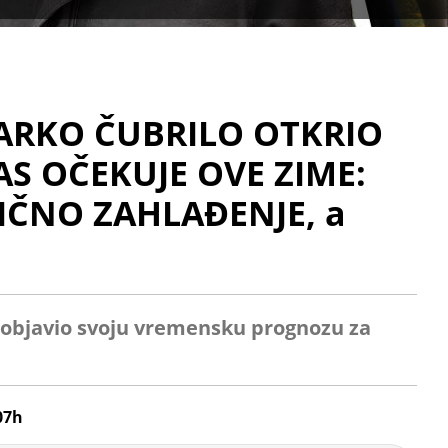
RKO ČUBRILO OTKRIO
S OČEKUJE OVE ZIME:
IČNO ZAHLAĐENJE, a
 objavio svoju vremensku prognozu za
07h