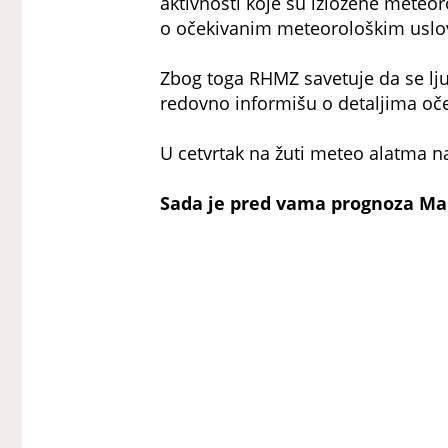
aktivnosti koje su izložene meteor
o očekivanim meteorološkim uslov
Zbog toga RHMZ savetuje da se ljudi
redovno informišu o detaljima oč
U cetvrtak na žuti meteo alatma na
Sada je pred vama prognoza Ma