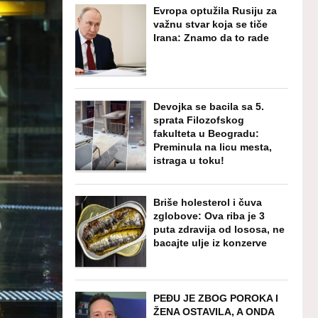
Evropa optužila Rusiju za
važnu stvar koja se tiče
Irana: Znamo da to rade
Devojka se bacila sa 5.
sprata Filozofskog
fakulteta u Beogradu:
Preminula na licu mesta,
istraga u toku!
Briše holesterol i čuva
zglobove: Ova riba je 3
puta zdravija od lososa, ne
bacajte ulje iz konzerve
PEĐU JE ZBOG POROKA I
ŽENA OSTAVILA, A ONDA