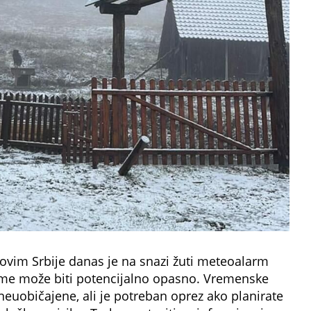
lovim Srbije danas je na snazi žuti meteoalarm
reme može biti potencijalno opasno. Vremenske
neuobičajene, ali je potreban oprez ako planirate