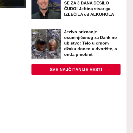
SE ZA 3 DANA DESILO
ČUDO! Jeftina stvar ga
IZLEČILA od ALKOHOLA
Jezivo priznanje
osumnjičenog za Dankino
ubistvo: Telo u crnom
džaku doneo u dvorište, a
onda preokret
SVE NAJČITANIJE VESTI