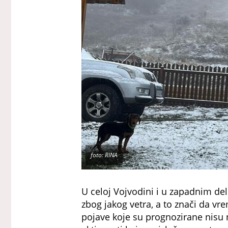
foto: RINA
U celoj Vojvodini i u zapadnim de
zbog jakog vetra, a to znači da v
pojave koje su prognozirane nisu 