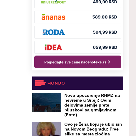
Novo upozorenje RHMZ na
nevreme u Srbiji: Ovim
delovima zemlje prete
pljuskovi sa grmljavinom
(Foto)
Ovo je žena koju je ubio sin
na Novom Beogradu: Prve
slike sa mesta zločina