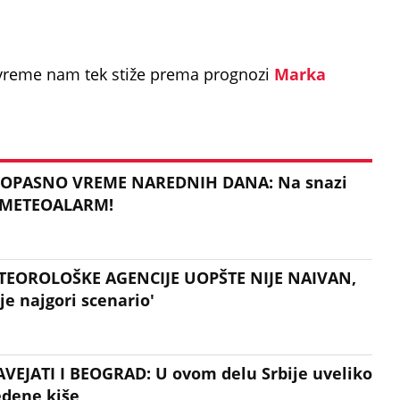
e vreme nam tek stiže prema prognozi
Marka
OPASNO VREME NAREDNIH DANA: Na snazi
 METEOALARM!
ETEOROLOŠKE AGENCIJE UOPŠTE NIJE NAIVAN,
je najgori scenario'
VEJATI I BEOGRAD: U ovom delu Srbije uveliko
edene kiše