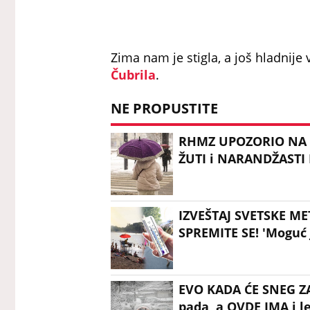
Zima nam je stigla, a još hladnij
Čubrila
.
NE PROPUSTITE
RHMZ UPOZORIO NA 
ŽUTI i NARANDŽASTI
IZVEŠTAJ SVETSKE M
SPREMITE SE! 'Moguć 
EVO KADA ĆE SNEG ZA
pada, a OVDE IMA i l