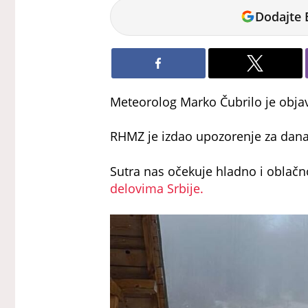
Nikolina
Dodajte 
Jokić
Meteorolog Marko Čubrilo je obja
RHMZ je izdao upozorenje za danas
Sutra nas očekuje hladno i oblačn
delovima Srbije.