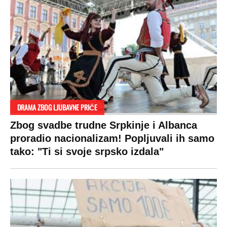
DRAMA ZBOG LJUBAVNE PRIČE
Zbog svadbe trudne Srpkinje i Albanca
proradio nacionalizam! Popljuvali ih samo
tako: "Ti si svoje srpsko izdala"