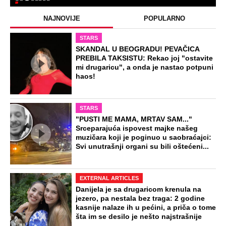
NAJNOVIJE
POPULARNO
STARS
SKANDAL U BEOGRADU! PEVAČICA
PREBILA TAKSISTU: Rekao joj "ostavite
mi drugaricu", a onda je nastao potpuni
haos!
STARS
"PUSTI ME MAMA, MRTAV SAM..."
Srceparajuća ispovest majke našeg
muzičara koji je poginuo u saobraćajci:
Svi unutrašnji organi su bili oštećeni...
EXTERNAL ARTICLES
Danijela je sa drugaricom krenula na
jezero, pa nestala bez traga: 2 godine
kasnije nalaze ih u pećini, a priča o tome
šta im se desilo je nešto najstrašnije