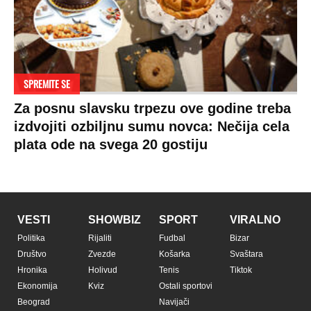
SPREMITE SE
Za posnu slavsku trpezu ove godine treba
izdvojiti ozbiljnu sumu novca: Nečija cela
plata ode na svega 20 gostiju
VESTI
SHOWBIZ
SPORT
VIRALNO
Politika
Rijaliti
Fudbal
Bizar
Društvo
Zvezde
Košarka
Svaštara
Hronika
Holivud
Tenis
Tiktok
Ekonomija
Kviz
Ostali sportovi
Beograd
Navijači