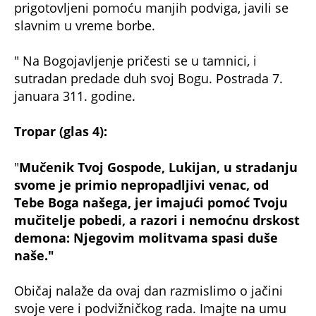
prigotovljeni pomoću manjih podviga, javili se
slavnim u vreme borbe.
" Na Bogojavljenje pričesti se u tamnici, i
sutradan predade duh svoj Bogu. Postrada 7.
januara 311. godine.
Tropar (glas 4):
"
Mučenik Tvoj Gospode, Lukijan, u stradanju
svome je primio nepropadljivi venac, od
Tebe Boga našega, jer imajući pomoć Tvoju
mučitelje pobedi, a razori i nemoćnu drskost
demona: Njegovim molitvama spasi duše
naše."
Običaj nalaže da ovaj dan razmislimo o jačini
svoje vere i podvižničkog rada. Imajte na umu