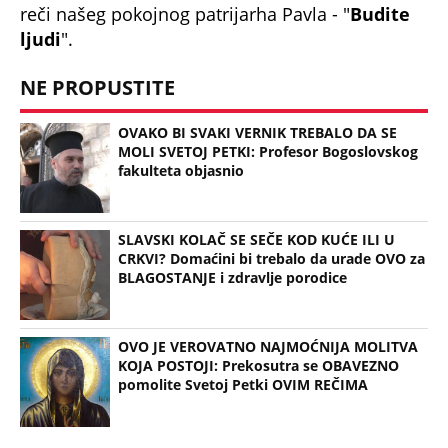
reči našeg pokojnog patrijarha Pavla - "
Budite
ljudi
".
NE PROPUSTITE
OVAKO BI SVAKI VERNIK TREBALO DA SE
MOLI SVETOJ PETKI: Profesor Bogoslovskog
fakulteta objasnio
SLAVSKI KOLAČ SE SEČE KOD KUĆE ILI U
CRKVI? Domaćini bi trebalo da urade OVO za
BLAGOSTANJE i zdravlje porodice
OVO JE VEROVATNO NAJMOĆNIJA MOLITVA
KOJA POSTOJI: Prekosutra se OBAVEZNO
pomolite Svetoj Petki OVIM REČIMA