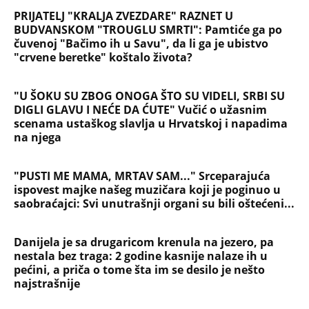
PRIJATELJ "KRALJA ZVEZDARE" RAZNET U
BUDVANSKOM "TROUGLU SMRTI": Pamtiće ga po
čuvenoj "Bačimo ih u Savu", da li ga je ubistvo
"crvene beretke" koštalo života?
"U ŠOKU SU ZBOG ONOGA ŠTO SU VIDELI, SRBI SU
DIGLI GLAVU I NEĆE DA ĆUTE" Vučić o užasnim
scenama ustaškog slavlja u Hrvatskoj i napadima
na njega
"PUSTI ME MAMA, MRTAV SAM..." Srceparajuća
ispovest majke našeg muzičara koji je poginuo u
saobraćajci: Svi unutrašnji organi su bili oštećeni...
Danijela je sa drugaricom krenula na jezero, pa
nestala bez traga: 2 godine kasnije nalaze ih u
pećini, a priča o tome šta im se desilo je nešto
najstrašnije