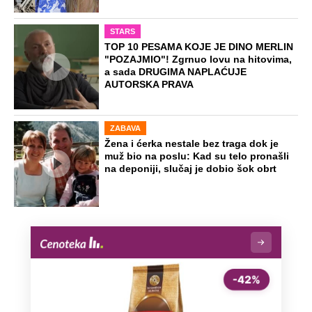
STARS
TOP 10 PESAMA KOJE JE DINO MERLIN
"POZAJMIO"! Zgrnuo lovu na hitovima,
a sada DRUGIMA NAPLAĆUJE
AUTORSKA PRAVA
ZABAVA
Žena i ćerka nestale bez traga dok je
muž bio na poslu: Kad su telo pronašli
na deponiji, slučaj je dobio šok obrt