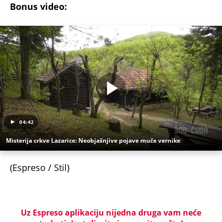
Bonus video:
04:42
Misterija crkve Lazarice: Neobjašnjive pojave muče vernike
(Espreso / Stil)
Uz Espreso aplikaciju nijedna druga vam neće