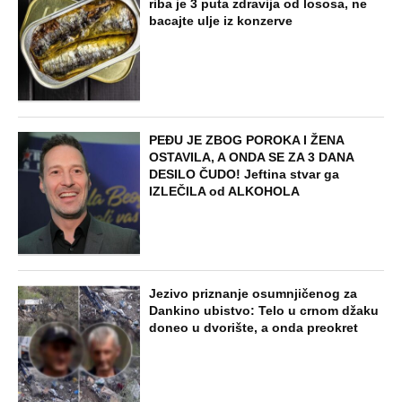
riba je 3 puta zdravija od lososa, ne
bacajte ulje iz konzerve
PEĐU JE ZBOG POROKA I ŽENA
OSTAVILA, A ONDA SE ZA 3 DANA
DESILO ČUDO! Jeftina stvar ga
IZLEČILA od ALKOHOLA
Jezivo priznanje osumnjičenog za
Dankino ubistvo: Telo u crnom džaku
doneo u dvorište, a onda preokret