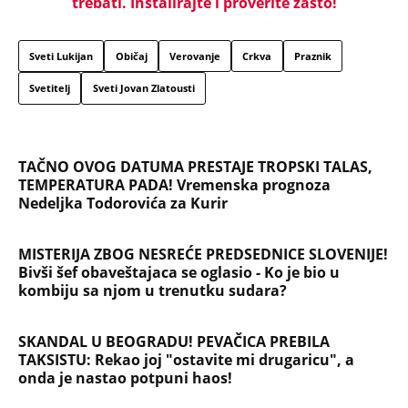
trebati. Instalirajte i proverite zašto!
Sveti Lukijan
Običaj
Verovanje
Crkva
Praznik
Svetitelj
Sveti Jovan Zlatousti
TAČNO OVOG DATUMA PRESTAJE TROPSKI TALAS,
TEMPERATURA PADA! Vremenska prognoza
Nedeljka Todorovića za Kurir
MISTERIJA ZBOG NESREĆE PREDSEDNICE SLOVENIJE!
Bivši šef obaveštajaca se oglasio - Ko je bio u
kombiju sa njom u trenutku sudara?
SKANDAL U BEOGRADU! PEVAČICA PREBILA
TAKSISTU: Rekao joj "ostavite mi drugaricu", a
onda je nastao potpuni haos!