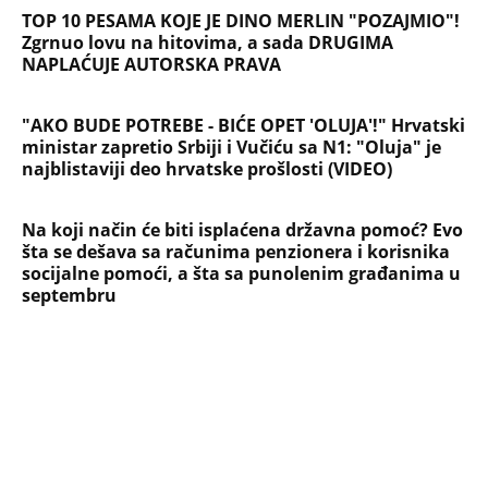
TOP 10 PESAMA KOJE JE DINO MERLIN "POZAJMIO"!
Zgrnuo lovu na hitovima, a sada DRUGIMA
NAPLAĆUJE AUTORSKA PRAVA
"AKO BUDE POTREBE - BIĆE OPET 'OLUJA'!" Hrvatski
ministar zapretio Srbiji i Vučiću sa N1: "Oluja" je
najblistaviji deo hrvatske prošlosti (VIDEO)
Na koji način će biti isplaćena državna pomoć? Evo
šta se dešava sa računima penzionera i korisnika
socijalne pomoći, a šta sa punolenim građanima u
septembru