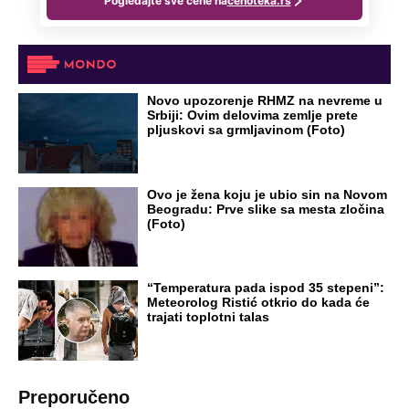
Novo upozorenje RHMZ na nevreme u
Srbiji: Ovim delovima zemlje prete
pljuskovi sa grmljavinom (Foto)
Ovo je žena koju je ubio sin na Novom
Beogradu: Prve slike sa mesta zločina
(Foto)
“Temperatura pada ispod 35 stepeni”:
Meteorolog Ristić otkrio do kada će
trajati toplotni talas
Preporučeno