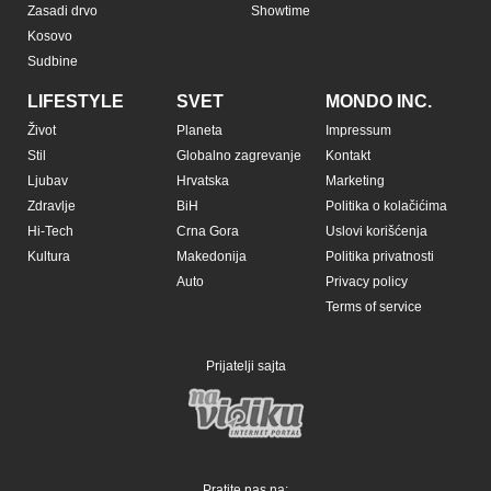
Zasadi drvo
Showtime
Kosovo
Sudbine
LIFESTYLE
SVET
MONDO INC.
Život
Planeta
Impressum
Stil
Globalno zagrevanje
Kontakt
Ljubav
Hrvatska
Marketing
Zdravlje
BiH
Politika o kolačićima
Hi-Tech
Crna Gora
Uslovi korišćenja
Kultura
Makedonija
Politika privatnosti
Auto
Privacy policy
Terms of service
Prijatelji sajta
Pratite nas na: