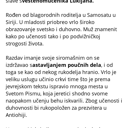
slave s
veštenomučenika Lukijana.
Rođen od blagorodnih roditelja u Samosatu u
Siriji. U mladosti priobreo vrlo široko
obrazovanje svetsko i duhovno. Muž znamenit
kako po učenosti tako i po podvižničkoj
strogosti života.
Razdav imanje svoje siromašnim on se
izdržavao s
astavljanjem poučnih dela
, i od
toga se kao od nekog rukodelja hranio. Vrlo je
veliku uslugu učinio crkvi time što je prema
jevrejskom tekstu ispravio mnoga mesta u
Svetom Pismu, koja jeretici shodno svome
naopakom učenju behu iskvarili. Zbog učenosti i
duhovnosti bi rukopoložen za prezvitera u
Antiohiji.