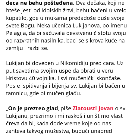
deca ne behu pošteđena
. Dva dečaka, koji ne
hteše jesti od idolskih žrtvi, behu bačeni u vrelo
kupatilo, gde u mukama predadoše duše svoje
svete Bogu. Neka učenica Lukijanova, po imenu
Pelagija, da bi sačuvala devstvenu čistotu svoju
od razvratnih nasilnika, baci se s krova kuće na
zemlju i razbi se.
Lukijan bi doveden u Nikomidiju pred cara. Uz
put savetima svojim uspe da obrati u veru
Hristovu 40 vojnika. I svi mučenički skončaše.
Posle ispitivanja i bijenja sv. Lukijan bi bačen u
tamnicu, gde bi mučen glađu.
„
On je prezreo glad
, piše
Zlatousti Jovan
o sv.
Lukijanu, prezrimo i mi raskoš i uništimo vlast
čreva da bi, kada dođe vreme koje od nas
zahteva takvog mužestva, budući unapred