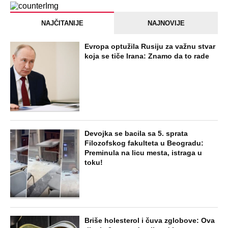
NAJČITANIJE
NAJNOVIJE
Evropa optužila Rusiju za važnu stvar
koja se tiče Irana: Znamo da to rade
Devojka se bacila sa 5. sprata
Filozofskog fakulteta u Beogradu:
Preminula na licu mesta, istraga u
toku!
Briše holesterol i čuva zglobove: Ova