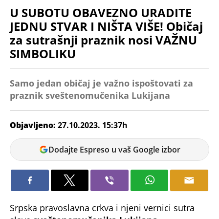
U SUBOTU OBAVEZNO URADITE
JEDNU STVAR I NIŠTA VIŠE! Običaj
za sutrašnji praznik nosi VAŽNU
SIMBOLIKU
Samo jedan običaj je važno ispoštovati za
praznik sveštenomučenika Lukijana
Objavljeno:
27.10.2023. 15:37h
Jovana
Dodajte Espreso u vaš Google izbor
Vojinović
Srpska pravoslavna crkva i njeni vernici sutra