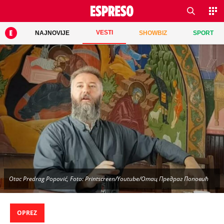
VESTI
NAJNOVIJE
SHOWBIZ
SPORT
Otac Predrag Popović, Foto: Printscreen/Youtube/Oтац Предраг Поповић
OPREZ