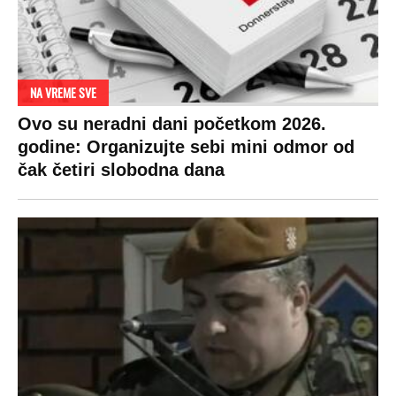
NA VREME SVE
Ovo su neradni dani početkom 2026.
godine: Organizujte sebi mini odmor od
čak četiri slobodna dana