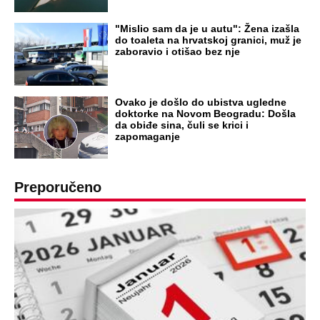
"Mislio sam da je u autu": Žena izašla
do toaleta na hrvatskoj granici, muž je
zaboravio i otišao bez nje
Ovako je došlo do ubistva ugledne
doktorke na Novom Beogradu: Došla
da obiđe sina, čuli se krici i
zapomaganje
Preporučeno