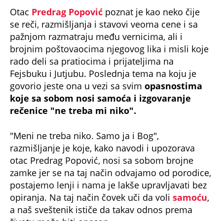
Otac
Predrag Popović
poznat je kao neko čije
se reči, razmišljanja i stavovi veoma cene i sa
pažnjom razmatraju među vernicima, ali i
brojnim poštovaocima njegovog lika i misli koje
rado deli sa pratiocima i prijateljima na
Fejsbuku i Jutjubu. Poslednja tema na koju je
govorio jeste ona u vezi sa svim
opasnostima
koje sa sobom nosi samoća i izgovaranje
rečenice "ne treba mi niko".
"Meni ne treba niko. Samo ja i Bog",
razmišljanje je koje, kako navodi i upozorava
otac Predrag Popović, nosi sa sobom brojne
zamke jer se na taj način odvajamo od porodice,
postajemo lenji i nama je lakše upravljavati bez
opiranja. Na taj način čovek uči da voli
samoću
,
a naš sveštenik ističe da takav odnos prema