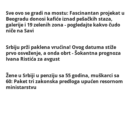
Sve ovo se gradi na mostu: Fascinantan projekat u
Beogradu donosi kafiće iznad pešačkih staza,
galerije i 19 zelenih zona - pogledajte kakvo čudo
niče na Savi
Srbiju prži paklena vrućina! Ovog datuma stiže
prvo osveženje, a onda obrt - Šokantna prognoza
Ivana Ristića za avgust
Žene u Srbiji u penziju sa 55 godina, muškarci sa
60: Paket tri zakonska predloga upućen resornom
ministarstvu