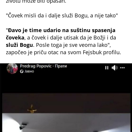
životu može biti opasan.
"Čovek misli da i dalje služi Bogu, a nije tako"
"
Đavo je time udario na suštinu spasenja
čoveka
, a čovek i dalje utisak da je Božji i da
služi Bogu
. Posle toga je sve veoma lako",
započeo je priču otac na svom Fejsbuk profilu.