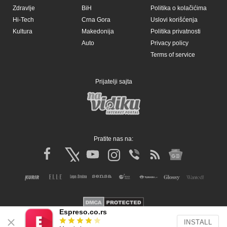
Zdravlje
BiH
Politika o kolačićima
Hi-Tech
Crna Gora
Uslovi korišćenja
Kultura
Makedonija
Politika privatnosti
Auto
Privacy policy
Terms of service
Prijatelji sajta
Pratite nas na:
Espreso.co.rs
INSTALL
Copyright © Espreso.co.rs 2026. Sva prava zadržana. Mondo inc.