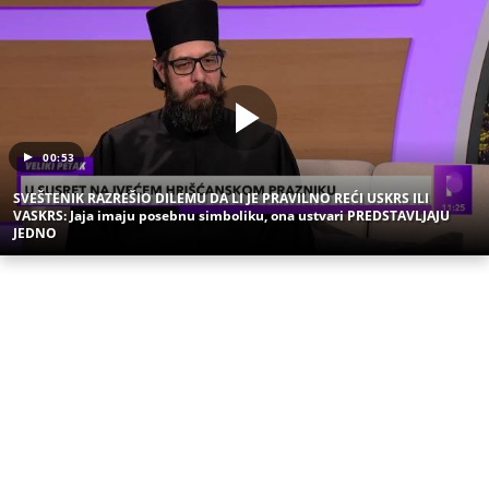
00:53
SVEŠTENIK RAZREŠIO DILEMU DA LI JE PRAVILNO REĆI USKRS ILI
VASKRS: Jaja imaju posebnu simboliku, ona ustvari PREDSTAVLJAJU
JEDNO