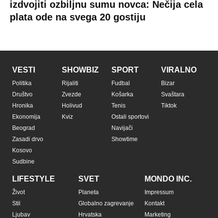
izdvojiti ozbiljnu sumu novca: Nečija cela
plata ode na svega 20 gostiju
VESTI
SHOWBIZ
SPORT
VIRALNO
Politika
Rijaliti
Fudbal
Bizar
Društvo
Zvezde
Košarka
Svaštara
Hronika
Holivud
Tenis
Tiktok
Ekonomija
Kviz
Ostali sportovi
Beograd
Navijači
Zasadi drvo
Showtime
Kosovo
Sudbine
LIFESTYLE
SVET
MONDO INC.
Život
Planeta
Impressum
Stil
Globalno zagrevanje
Kontakt
Ljubav
Hrvatska
Marketing