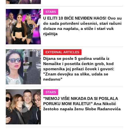
STARS
U ELITI 10 BIĆE NEVIĐEN HAOS! Ovo su
do sada potvrđeni učesnici, stari računi
dolaze na naplatu, a stiže i stari vuk
rijalitija
EXTERNAL ARTICLES
Dijana se posle 5 godina vratila iz
Nemačke i posetila ćerkin grob, kod
spomenika joj prilazi čovek i govori:
"Znam devojku sa slike, udala se
nedavno"
STARS
"NEMOJ VIŠE NIKADA DA SI POSLALA
PORUKU MOM RALETU!" Ana Nikolić
žestoko napala ženu Slobe Radanovića