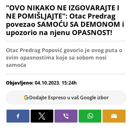
"OVO NIKAKO NE IZGOVARAJTE I
NE POMIŠLJAJTE": Otac Predrag
povezao SAMOĆU SA DEMONOM i
upozorio na njenu OPASNOST!
Otac Predrag Popović govorio je ovog puta o
svim opasnostima koje sa sobom nosi
samoća
Objavljeno:
04.10.2023. 15:24h
Jovana
Dodajte Espreso u vaš Google izbor
Vojinović