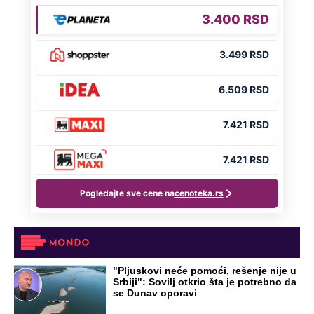
"Pljuskovi neće pomoći, rešenje nije u
Srbiji": Sovilj otkrio šta je potrebno da
se Dunav oporavi