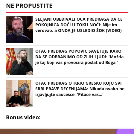
NE PROPUSTITE
SELJANI UBEĐIVALI OCA PREDRAGA DA ĆE
POKOJNICA DOĆI U TOKU NOĆI: Nije im
verovao, a ONDA JE USLEDIO ŠOK (VIDEO)
OTAC PREDRAG POPOVIĆ SAVETUJE KAKO
DA SE ODBRANIMO OD ZLIH LJUDI: 'Možda
je taj koji vas provocira poslat od Boga '
OTAC PREDRAG OTKRIO GREŠKU KOJU SVI
SRBI PRAVE DECENIJAMA: Nikada ovako ne
izjavljujte saučešće, 'Pitaće vas...'
Bonus video: