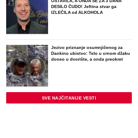
OSTAVILA, A ONDA SE ZA 3 DANA
DESILO ČUDO! Jeftina stvar ga
IZLEČILA od ALKOHOLA
Jezivo priznanje osumnjičenog za
Dankino ubistvo: Telo u crnom džaku
doneo u dvorište, a onda preokret
SVE NAJČITANIJE VESTI