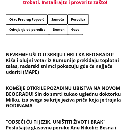
trebati. Instalirajte i proverite zašto!
Otac Predrag Popović
Samoća
Porodica
Odvajanje od porodice
Demon
Đavo
NEVREME UŠLO U SRBIJU I HRLI KA BEOGRADU!
Kiša i olujni vetar iz Rumunije prekidaju toplotni
talas, radarski snimci pokazuju gde će najjače
udariti (MAPE)
KOMŠIJE OTKRILE POZADINU UBISTVA NA NOVOM
BEOGRADU! Sin do smrti tukao uglednu doktorku
Milku, iza svega se krije jeziva priča koja je trajala
GODINAMA
"ODSEĆI ĆU TI JEZIK, UNIŠTITI ŽIVOT I BRAK"
Poslušajte glasovne poruke Ane Nikolić: Besna i