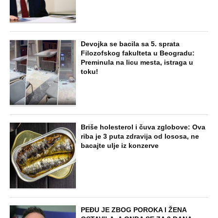
Devojka se bacila sa 5. sprata
Filozofskog fakulteta u Beogradu:
Preminula na licu mesta, istraga u
toku!
Briše holesterol i čuva zglobove: Ova
riba je 3 puta zdravija od lososa, ne
bacajte ulje iz konzerve
PEĐU JE ZBOG POROKA I ŽENA