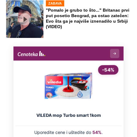
ZABAVA
"Pomalo je grubo to što..." Britanac prvi
put posetio Beograd, pa ostao zatečen:
Evo šta ga je najviše iznenadilo u Srbiji
(VIDEO)