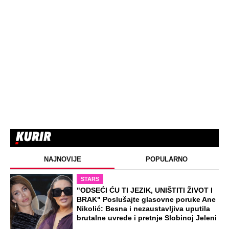
NAJNOVIJE
POPULARNO
STARS
"ODSEĆI ĆU TI JEZIK, UNIŠTITI ŽIVOT I
BRAK" Poslušajte glasovne poruke Ane
Nikolić: Besna i nezaustavljiva uputila
brutalne uvrede i pretnje Slobinoj Jeleni