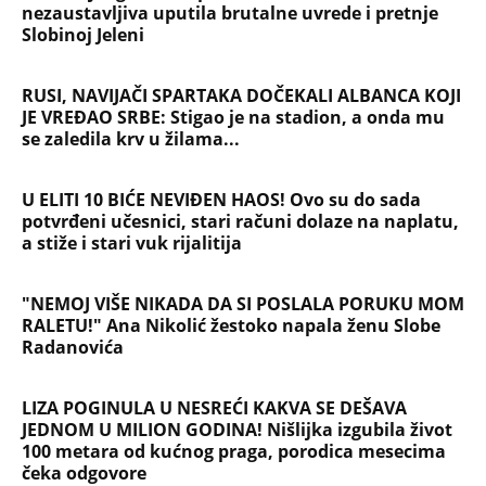
nezaustavljiva uputila brutalne uvrede i pretnje
Slobinoj Jeleni
RUSI, NAVIJAČI SPARTAKA DOČEKALI ALBANCA KOJI
JE VREĐAO SRBE: Stigao je na stadion, a onda mu
se zaledila krv u žilama...
U ELITI 10 BIĆE NEVIĐEN HAOS! Ovo su do sada
potvrđeni učesnici, stari računi dolaze na naplatu,
a stiže i stari vuk rijalitija
"NEMOJ VIŠE NIKADA DA SI POSLALA PORUKU MOM
RALETU!" Ana Nikolić žestoko napala ženu Slobe
Radanovića
LIZA POGINULA U NESREĆI KAKVA SE DEŠAVA
JEDNOM U MILION GODINA! Nišlijka izgubila život
100 metara od kućnog praga, porodica mesecima
čeka odgovore