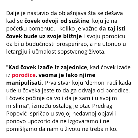
Dalje je nastavio da objašnjava šta se dešava
kad se
čovek odvoji od suštine
, koju je na
početku pomenuo, i koliko je važno
da taj isti
čovek bude uz svoje bližnje
i svoju porodicu
da bi u budućnosti prosperirao, a ne utonuo u
letargiju i učmalost sopstvenog života.
"
Kad čovek izađe iz zajednice
, kad čovek izađe
iz
porodice
,
veoma je lako njime
manipulisati
. Prva stvar koju 'demon' radi kada
uđe u čoveka jeste to da ga odvaja od porodice.
I čovek počinje da voli da je sam i u svojim
mislima", između ostalog je otac Predrag
Popović ispričao u svojoj nedavnoj objavi i
ponovo upozorio da ne izgovaramo i ne
pomišljamo da nam u životu ne treba niko.