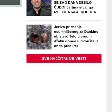
SE ZA 3 DANA DESILO
ČUDO! Jeftina stvar ga
IZLEČILA od ALKOHOLA
Jezivo priznanje
osumnjičenog za Dankino
ubistvo: Telo u crnom
džaku doneo u dvorište, a
onda preokret
SVE NAJČITANIJE VESTI