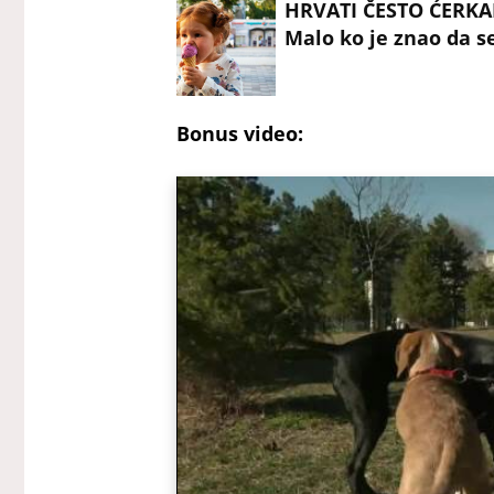
HRVATI ČESTO ĆERKA
Malo ko je znao da s
Bonus video: