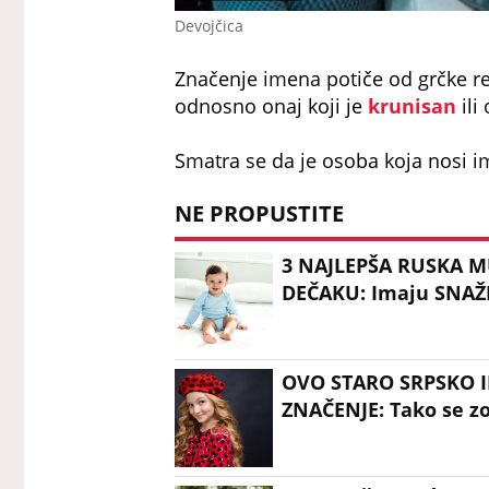
Devojčica
Značenje imena potiče od grčke reč
odnosno onaj koji je
krunisan
ili
Smatra se da je osoba koja nosi im
NE PROPUSTITE
3 NAJLEPŠA RUSKA 
DEČAKU: Imaju SNAŽN
OVO STARO SRPSKO I
ZNAČENJE: Tako se z