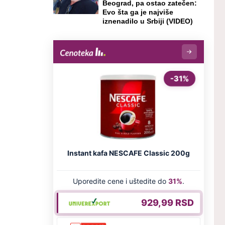
Beograd, pa ostao zatečen:
Evo šta ga je najviše
iznenadilo u Srbiji (VIDEO)