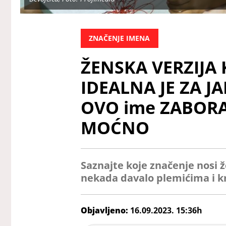
ZNAČENJE IMENA
ŽENSKA VERZIJA
IDEALNA JE ZA JA
OVO ime ZABORAVI
MOĆNO
Saznajte koje značenje nosi ž
nekada davalo plemićima i k
Objavljeno:
16.09.2023. 15:36h