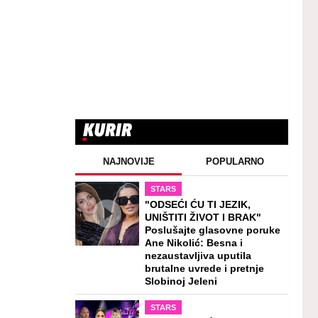
NAJNOVIJE
POPULARNO
STARS
"ODSEĆI ĆU TI JEZIK,
UNIŠTITI ŽIVOT I BRAK"
Poslušajte glasovne poruke
Ane Nikolić: Besna i
nezaustavljiva uputila
brutalne uvrede i pretnje
Slobinoj Jeleni
STARS