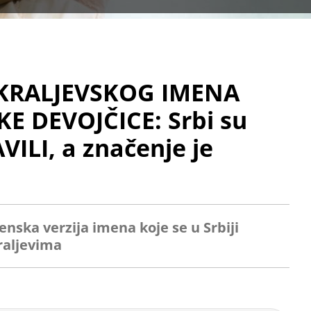
 KRALJEVSKOG IMENA
KE DEVOJČICE: Srbi su
LI, a značenje je
enska verzija imena koje se u Srbiji
raljevima