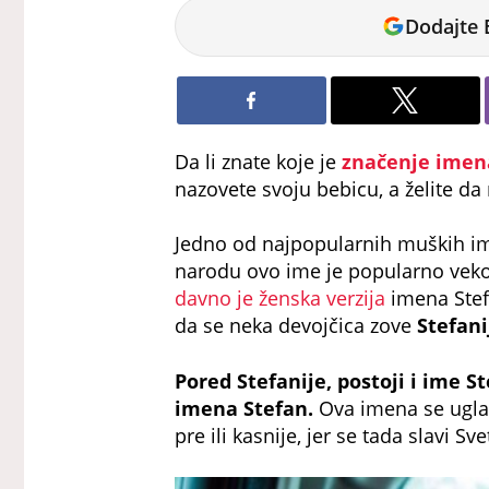
Verica
Dodajte 
Arsić
Da li znate koje je
značenje imen
nazovete svoju bebicu, a želite d
Jedno od najpopularnih muških im
narodu ovo ime je popularno veko
davno je ženska verzija
imena Stefa
da se neka devojčica zove
Stefani
Pored Stefanije, postoji i ime 
imena Stefan.
Ova imena se uglav
pre ili kasnije, jer se tada slavi Sve