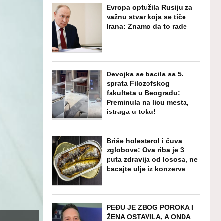
Evropa optužila Rusiju za
važnu stvar koja se tiče
Irana: Znamo da to rade
Devojka se bacila sa 5.
sprata Filozofskog
fakulteta u Beogradu:
Preminula na licu mesta,
istraga u toku!
Briše holesterol i čuva
zglobove: Ova riba je 3
puta zdravija od lososa, ne
bacajte ulje iz konzerve
PEĐU JE ZBOG POROKA I
ŽENA OSTAVILA, A ONDA