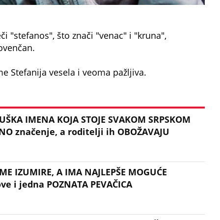
i "stefanos", što znači "venac" i "kruna",
 ovenčan.
e Stefanija vesela i veoma pažljiva.
MUŠKA IMENA KOJA STOJE SVAKOM SRPSKOM
O značenje, a roditelji ih OBOŽAVAJU
ME IZUMIRE, A IMA NAJLEPŠE MOGUĆE
ove i jedna POZNATA PEVAČICA