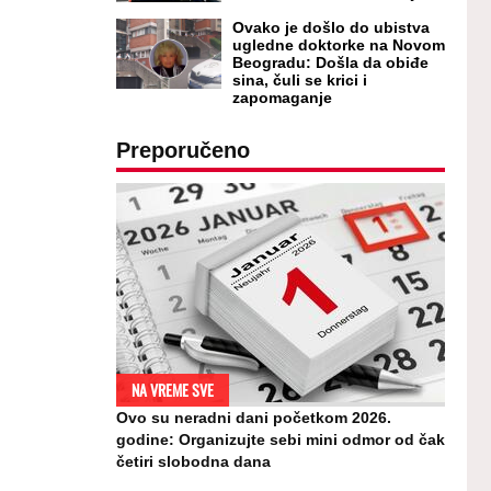
Ovako je došlo do ubistva
ugledne doktorke na Novom
Beogradu: Došla da obiđe
sina, čuli se krici i
zapomaganje
Preporučeno
NA VREME SVE
Ovo su neradni dani početkom 2026.
godine: Organizujte sebi mini odmor od čak
četiri slobodna dana