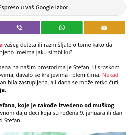
Espreso u vaš Google izbor
a
vašeg deteta ili razmišljate o tome kako da
a njeno imeima jaku simbliku?
ena na našim prostorima je Stefan. U srpskom
vima, davalo se kraljevima i plemićima.
Nekad
n bila zastupljena, ali dana se može retko čuti
ja
.
Stefana, koje je takođe izvedeno od muškog
nom daju deci koja su rođena 9. januara ili dan
ti Stefan.