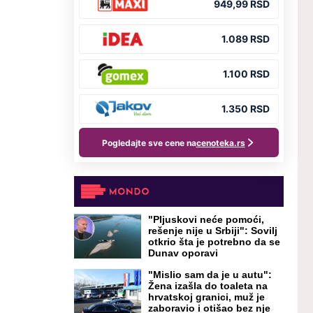
"Pljuskovi neće pomoći,
rešenje nije u Srbiji": Sovilj
otkrio šta je potrebno da se
Dunav oporavi
"Mislio sam da je u autu":
Žena izašla do toaleta na
hrvatskoj granici, muž je
zaboravio i otišao bez nje