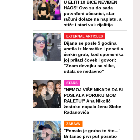
U ELITI 10 BIĆE NEVIĐEN
HAOS! Ovo su do sada
potvrđeni učesnici, stari
računi dolaze na naplatu, a
stiže i stari vuk rijalitija
EXTERNAL ARTICLES
Dijana se posle 5 godina
vratila iz Nemačke i posetila
ćerkin grob, kod spomenika
joj prilazi čovek i govori:
"Znam devojku sa slike,
udala se nedavno"
STARS
"NEMOJ VIŠE NIKADA DA SI
POSLALA PORUKU MOM
RALETU!" Ana Nikolić
žestoko napala ženu Slobe
Radanovića
ZABAVA
"Pomalo je grubo to što..."
Britanac prvi put posetio