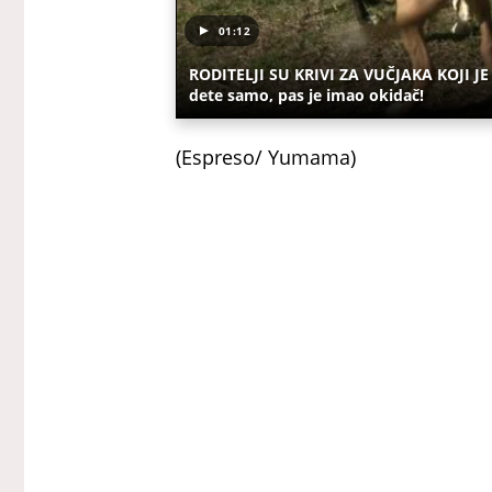
01:12
RODITELJI SU KRIVI ZA VUČJAKA KOJI JE I
dete samo, pas je imao okidač!
(Espreso/ Yumama)