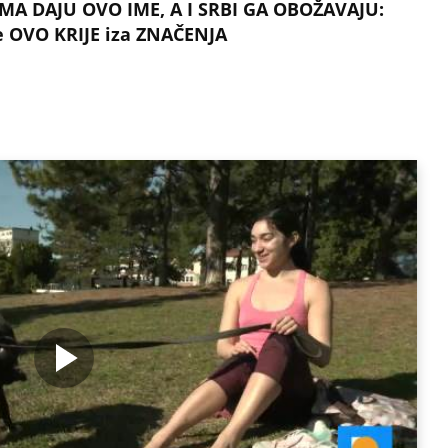
MA DAJU OVO IME, A I SRBI GA OBOŽAVAJU:
e OVO KRIJE iza ZNAČENJA