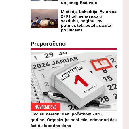
ubijenog Radivoja
Misterija Lokerbija: Avion sa
270 ljudi se raspao u
vazduhu, poginuli svi
putnici, tela ostala rasuta
po ulicama
Preporučeno
NA VREME SVE
Ovo su neradni dani početkom 2026.
godine: Organizujte sebi mini odmor od čak
četiri slobodna dana