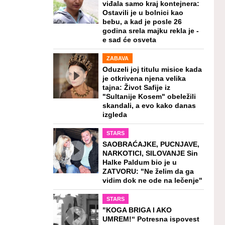
viđala samo kraj kontejnera:
Ostavili je u bolnici kao
bebu, a kad je posle 26
godina srela majku rekla je -
e sad će osveta
ZABAVA
Oduzeli joj titulu misice kada
je otkrivena njena velika
tajna: Život Safije iz
"Sultanije Kosem" obeležili
skandali, a evo kako danas
izgleda
STARS
SAOBRAĆAJKE, PUCNJAVE,
NARKOTICI, SILOVANJE Sin
Halke Paldum bio je u
ZATVORU: "Ne želim da ga
vidim dok ne ode na lečenje"
STARS
"KOGA BRIGA I AKO
UMREM!“ Potresna ispovest