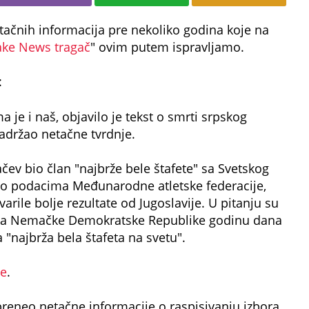
tačnih informacija pre nekoliko godina koje na
ake News tragač
" ovim putem ispravljamo.
:
a je i naš, objavilo je tekst o smrti srpskog
sadržao netačne tvrdnje.
čev bio član "najbrže bele štafete" sa Svetskog
 Po podacima Međunarodne atletske federacije,
arile bolje rezultate od Jugoslavije. U pitanju su
tafeta Nemačke Demokratske Republike godinu dana
a "najbrža bela štafeta na svetu".
de
.
preneo netačne informacije o raspisivanju izbora