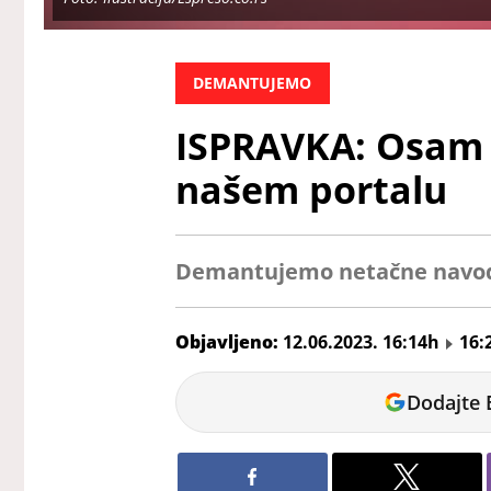
DEMANTUJEMO
ISPRAVKA: Osam 
našem portalu
Demantujemo netačne navode 
Objavljeno:
12.06.2023. 16:14h
16:
Vladimir
Dodajte 
Šuster