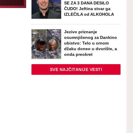
SE ZA 3 DANA DESILO
ČUDO! Jeftina stvar ga
IZLEČILA od ALKOHOLA
Jezivo priznanje
osumnjičenog za Dankino
ubistvo: Telo u crnom
džaku doneo u dvorište, a
onda preokret
SVE NAJČITANIJE VESTI