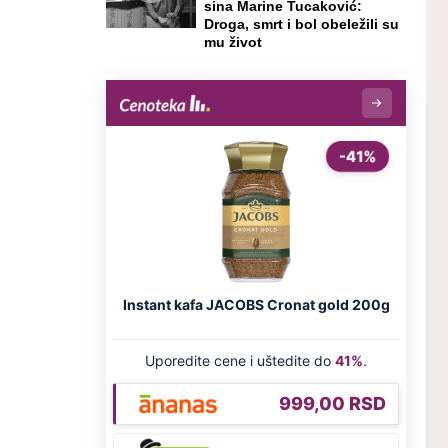
sina Marine Tucaković:
Droga, smrt i bol obeležili su
mu život