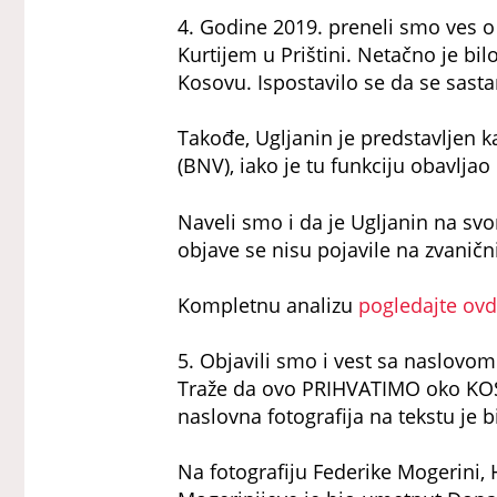
4. Godine 2019. preneli smo ves 
Kurtijem u Prištini. Netačno je bil
Kosovu. Ispostavilo se da se sasta
Takođe, Ugljanin je predstavljen
(BNV), iako je tu funkciju obavlja
Naveli smo i da je Ugljanin na svom
objave se nisu pojavile na zvanič
Kompletnu analizu
pogledajte ov
5. Objavili smo i vest sa naslov
Traže da ovo PRIHVATIMO oko KO
naslovna fotografija na tekstu je 
Na fotografiju Federike Mogerini,