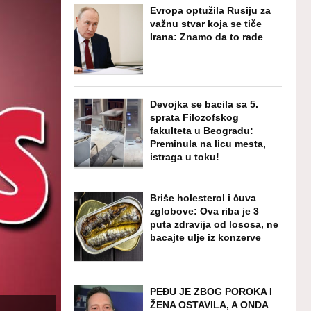
Evropa optužila Rusiju za
važnu stvar koja se tiče
Irana: Znamo da to rade
Devojka se bacila sa 5.
sprata Filozofskog
fakulteta u Beogradu:
Preminula na licu mesta,
istraga u toku!
Briše holesterol i čuva
zglobove: Ova riba je 3
puta zdravija od lososa, ne
bacajte ulje iz konzerve
PEĐU JE ZBOG POROKA I
ŽENA OSTAVILA, A ONDA