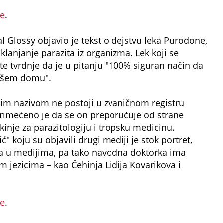
de
.
 Glossy objavio je tekst o dejstvu leka Purodone,
klanjanje parazita iz organizma. Lek koji se
 tvrdnje da je u pitanju "100% siguran način da
 vašem domu".
m nazivom ne postoji u zvaničnom registru
rimećeno je da se on preporučuje od strane
tkinje za parazitologiju i tropsku medicinu.
ć" koju su objavili drugi mediji je stok portret,
kara u medijima, pa tako navodna doktorka ima
 jezicima – kao Čehinja Lidija Kovarikova i
de
.