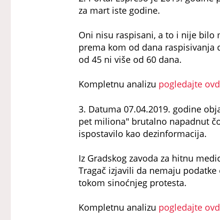
za mart iste godine.
Oni nisu raspisani, a to i nije bi
prema kom od dana raspisivanja 
od 45 ni više od 60 dana.
Kompletnu analizu
pogledajte ov
3. Datuma 07.04.2019. godine obja
pet miliona" brutalno napadnut čove
ispostavilo kao dezinformacija.
Iz Gradskog zavoda za hitnu med
Tragač izjavili da nemaju podatk
tokom sinoćnjeg protesta.
Kompletnu analizu
pogledajte ov