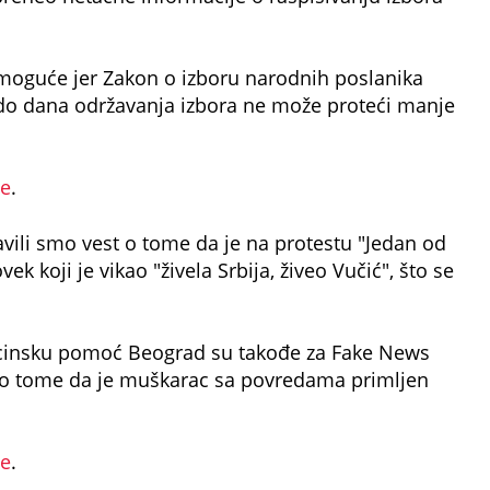
lo moguće jer Zakon o izboru narodnih poslanika
do dana održavanja izbora ne može proteći manje
de
.
vili smo vest o tome da je na protestu "Jedan od
k koji je vikao "živela Srbija, živeo Vučić", što se
icinsku pomoć Beograd su takođe za Fake News
e o tome da je muškarac sa povredama primljen
de
.