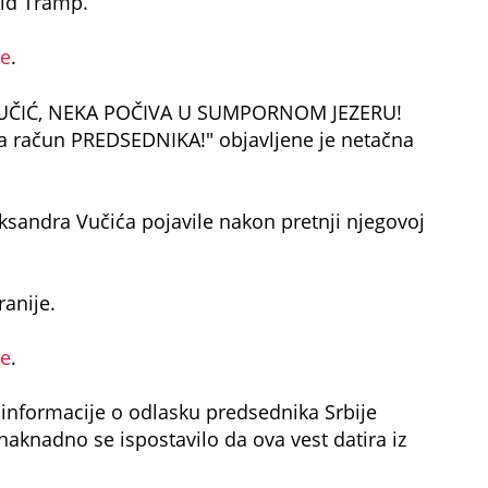
ld Tramp.
de
.
VUČIĆ, NEKA POČIVA U SUMPORNOM JEZERU!
 račun PREDSEDNIKA!" objavljene je netačna
eksandra Vučića pojavile nakon pretnji njegovoj
ranije.
de
.
 informacije o odlasku predsednika Srbije
aknadno se ispostavilo da ova vest datira iz