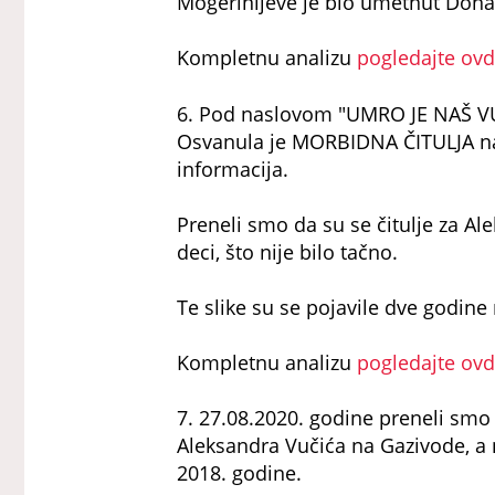
Mogerinijeve je bio umetnut Dona
Kompletnu analizu
pogledajte ov
6. Pod naslovom "UMRO JE NAŠ 
Osvanula je MORBIDNA ČITULJA na
informacija.
Preneli smo da su se čitulje za Al
deci, što nije bilo tačno.
Te slike su se pojavile dve godine 
Kompletnu analizu
pogledajte ov
7. 27.08.2020. godine preneli smo
Aleksandra Vučića na Gazivode, a n
2018. godine.