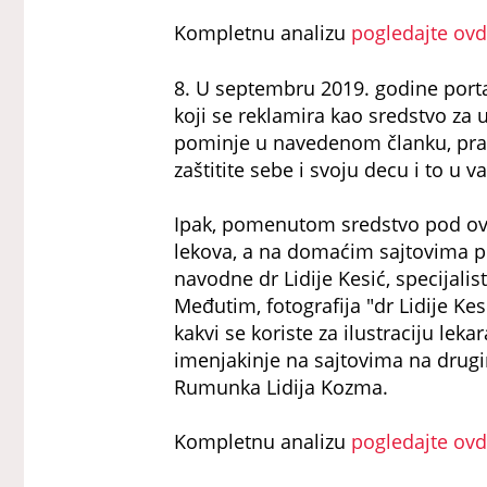
Kompletnu analizu
pogledajte ov
8. U septembru 2019. godine portal
koji se reklamira kao sredstvo za u
pominje u navedenom članku, prate
zaštitite sebe i svoju decu i to u
Ipak, pomenutom sredstvo pod ovi
lekova, a na domaćim sajtovima p
navodne dr Lidije Kesić, specijalis
Međutim, fotografija "dr Lidije Kesi
kakvi se koriste za ilustraciju le
imenjakinje na sajtovima na drugim
Rumunka Lidija Kozma.
Kompletnu analizu
pogledajte ov