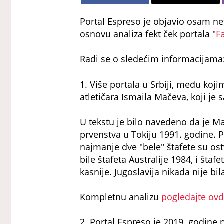
Portal Espreso je objavio osam ne
osnovu analiza fekt ček portala "
F
Radi se o sledećim informacijama
1. Više portala u Srbiji, među kojim
atletičara Ismaila Mačeva, koji je 
U tekstu je bilo navedeno da je Ma
prvenstva u Tokiju 1991. godine.
najmanje dve "bele" štafete su ostv
bile štafeta Australije 1984, i š
kasnije. Jugoslavija nikada nije bil
Kompletnu analizu
pogledajte ov
2. Portal Espreso je 2019. godine 