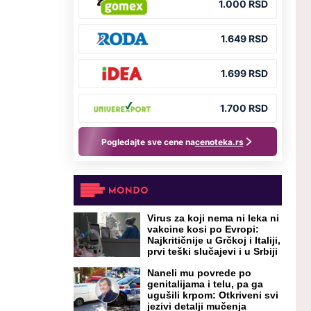
Virus za koji nema ni leka ni
vakcine kosi po Evropi:
Najkritičnije u Grčkoj i Italiji,
prvi teški slučajevi i u Srbiji
Naneli mu povrede po
genitalijama i telu, pa ga
ugušili krpom: Otkriveni svi
jezivi detalji mučenja