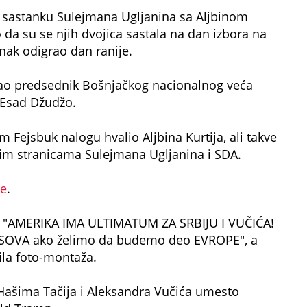
o sastanku Sulejmana Ugljanina sa Aljbinom
o da su se njih dvojica sastala na dan izbora na
nak odigrao dan ranije.
 kao predsednik Bošnjačkog nacionalnog veća
o Esad Džudžo.
 Fejsbuk nalogu hvalio Aljbina Kurtija, ali takve
nim stranicama Sulejmana Ugljanina i SDA.
de
.
om "AMERIKA IMA ULTIMATUM ZA SRBIJU I VUČIĆA!
SOVA ako želimo da budemo deo EVROPE", a
bila foto-montaža.
 Hašima Tačija i Aleksandra Vučića umesto