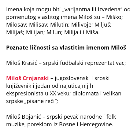
Imena koja mogu biti „varijantna ili izvedena“ od
pomenutog vlastitog imena Miloš su – Miško;
Milosav; Milisav; Milutin; Milivoje; Miljuš;
Milijaš; Milijan; Milun; Milija ili Miša.
Poznate ličnosti sa vlastitim imenom Miloš
Miloš Krasić – srpski fudbalski reprezentativac;
Miloš Crnjanski
– jugoslovenski i srpski
književnik i jedan od najuticajnijih
ekspresionista u XX veku; diplomata i velikan
srpske „pisane reči“;
Miloš Bojanić – srpski pevač narodne i folk
muzike, poreklom iz Bosne i Hercegovine.