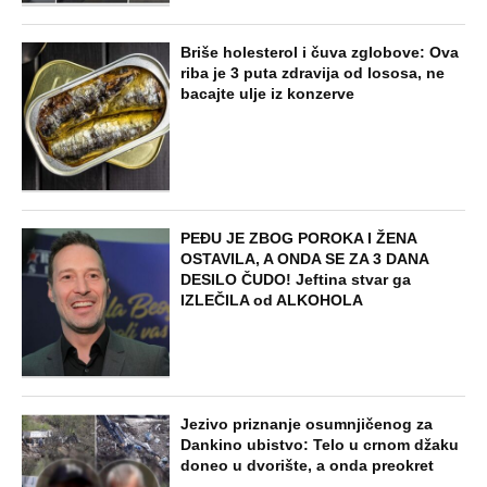
Briše holesterol i čuva zglobove: Ova
riba je 3 puta zdravija od lososa, ne
bacajte ulje iz konzerve
PEĐU JE ZBOG POROKA I ŽENA
OSTAVILA, A ONDA SE ZA 3 DANA
DESILO ČUDO! Jeftina stvar ga
IZLEČILA od ALKOHOLA
Jezivo priznanje osumnjičenog za
Dankino ubistvo: Telo u crnom džaku
doneo u dvorište, a onda preokret