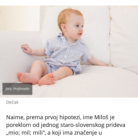
foto: Profimedia
Dečak
Naime, prema prvoj hipotezi, ime Miloš je
poreklom od jednog staro-slovenskog prideva
„mio; mil; mili“, a koji ima značenje u