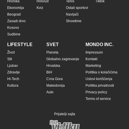
Hronika
Holivud
Tenis
Tiktok
Ekonomija
Kviz
Ostali sportovi
Beograd
Navijači
Zasadi drvo
Showtime
Kosovo
Sudbine
LIFESTYLE
SVET
MONDO INC.
Život
Planeta
Impressum
Stil
Globalno zagrevanje
Kontakt
Ljubav
Hrvatska
Marketing
Zdravlje
BiH
Politika o kolačićima
Hi-Tech
Crna Gora
Uslovi korišćenja
Kultura
Makedonija
Politika privatnosti
Auto
Privacy policy
Terms of service
Prijatelji sajta