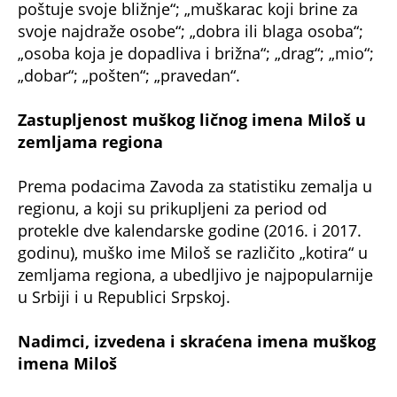
poštuje svoje bližnje“; „muškarac koji brine za
svoje najdraže osobe“; „dobra ili blaga osoba“;
„osoba koja je dopadliva i brižna“; „drag“; „mio“;
„dobar“; „pošten“; „pravedan“.
Zastupljenost muškog ličnog imena Miloš u
zemljama regiona
Prema podacima Zavoda za statistiku zemalja u
regionu, a koji su prikupljeni za period od
protekle dve kalendarske godine (2016. i 2017.
godinu), muško ime Miloš se različito „kotira“ u
zemljama regiona, a ubedljivo je najpopularnije
u Srbiji i u Republici Srpskoj.
Nadimci, izvedena i skraćena imena muškog
imena Miloš