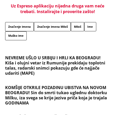
Uz Espreso aplikaciju nijedna druga vam neće
trebati. Instalirajte i proverite zašto!
Značenje imena
Značenje imena Miloš
Miloš
Ime
Muško ime
NEVREME UŠLO U SRBIJU I HRLI KA BEOGRADU!
Kiša i olujni vetar iz Rumunije prekidaju toplotni
talas, radarski snimci pokazuju gde će najjače
udariti (MAPE)
KOMŠIJE OTKRILE POZADINU UBISTVA NA NOVOM
BEOGRADU! Sin do smrti tukao uglednu doktorku
Milku, iza svega se krije jeziva priča koja je trajala
GODINAMA