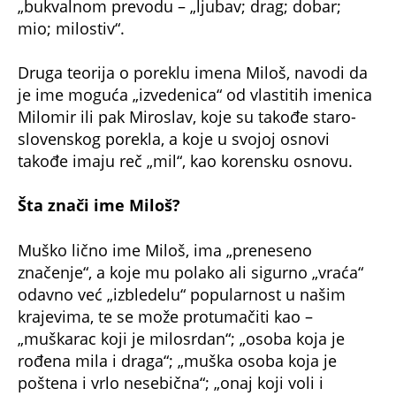
„bukvalnom prevodu – „ljubav; drag; dobar;
mio; milostiv“.
Druga teorija o poreklu imena Miloš, navodi da
je ime moguća „izvedenica“ od vlastitih imenica
Milomir ili pak Miroslav, koje su takođe staro-
slovenskog porekla, a koje u svojoj osnovi
takođe imaju reč „mil“, kao korensku osnovu.
Šta znači ime Miloš?
Muško lično ime Miloš, ima „preneseno
značenje“, a koje mu polako ali sigurno „vraća“
odavno već „izbledelu“ popularnost u našim
krajevima, te se može protumačiti kao –
„muškarac koji je milosrdan“; „osoba koja je
rođena mila i draga“; „muška osoba koja je
poštena i vrlo nesebična“; „onaj koji voli i