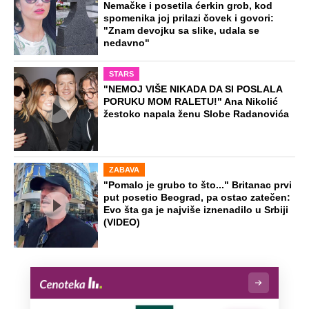
Nemačke i posetila ćerkin grob, kod
spomenika joj prilazi čovek i govori:
"Znam devojku sa slike, udala se
nedavno"
STARS
"NEMOJ VIŠE NIKADA DA SI POSLALA
PORUKU MOM RALETU!" Ana Nikolić
žestoko napala ženu Slobe Radanovića
ZABAVA
"Pomalo je grubo to što..." Britanac prvi
put posetio Beograd, pa ostao zatečen:
Evo šta ga je najviše iznenadilo u Srbiji
(VIDEO)