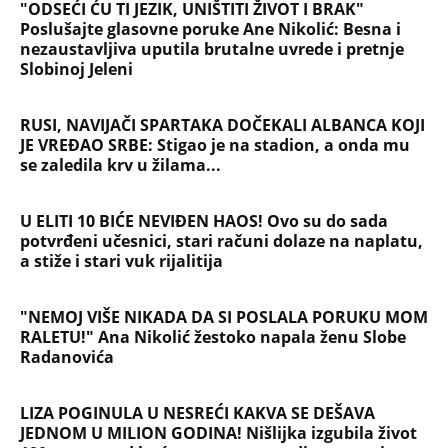
"ODSEĆI ĆU TI JEZIK, UNIŠTITI ŽIVOT I BRAK"
Poslušajte glasovne poruke Ane Nikolić: Besna i
nezaustavljiva uputila brutalne uvrede i pretnje
Slobinoj Jeleni
RUSI, NAVIJAČI SPARTAKA DOČEKALI ALBANCA KOJI
JE VREĐAO SRBE: Stigao je na stadion, a onda mu
se zaledila krv u žilama...
U ELITI 10 BIĆE NEVIĐEN HAOS! Ovo su do sada
potvrđeni učesnici, stari računi dolaze na naplatu,
a stiže i stari vuk rijalitija
"NEMOJ VIŠE NIKADA DA SI POSLALA PORUKU MOM
RALETU!" Ana Nikolić žestoko napala ženu Slobe
Radanovića
LIZA POGINULA U NESREĆI KAKVA SE DEŠAVA
JEDNOM U MILION GODINA! Nišlijka izgubila život