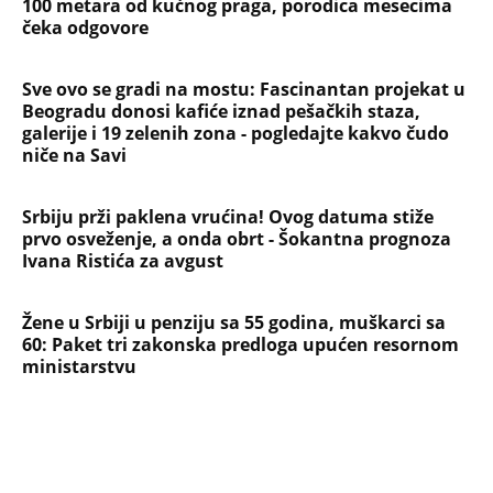
100 metara od kućnog praga, porodica mesecima
čeka odgovore
Sve ovo se gradi na mostu: Fascinantan projekat u
Beogradu donosi kafiće iznad pešačkih staza,
galerije i 19 zelenih zona - pogledajte kakvo čudo
niče na Savi
Srbiju prži paklena vrućina! Ovog datuma stiže
prvo osveženje, a onda obrt - Šokantna prognoza
Ivana Ristića za avgust
Žene u Srbiji u penziju sa 55 godina, muškarci sa
60: Paket tri zakonska predloga upućen resornom
ministarstvu