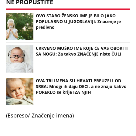
NE PROPUSTITE
OVO STARO ŽENSKO IME JE BILO JAKO
POPULARNO U JUGOSLAVIJI: Značenje je
predivno
CRKVENO MUŠKO IME KOJE ĆE VAS OBORITI
SA NOGU: Za takvo ZNAČENJE niste ČULI
OVA TRI IMENA SU HRVATI PREUZELI OD
SRBA: Mnogi ih daju DECI, a ne znaju kakvo
POREKLO se krije IZA NJIH
(Espreso/ Značenje imena)