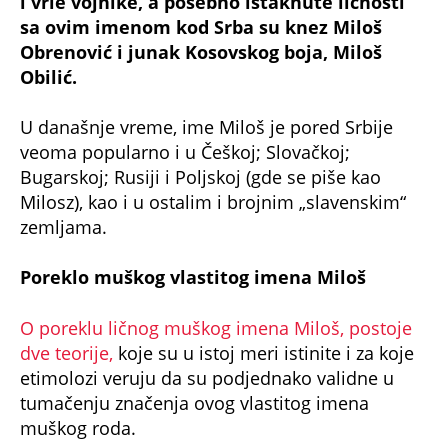
i vrle vojnike, a posebno istaknute ličnosti
sa ovim imenom kod Srba su knez Miloš
Obrenović i junak Kosovskog boja, Miloš
Obilić.
U današnje vreme, ime Miloš je pored Srbije
veoma popularno i u Češkoj; Slovačkoj;
Bugarskoj; Rusiji i Poljskoj (gde se piše kao
Milosz), kao i u ostalim i brojnim „slavenskim“
zemljama.
Poreklo muškog vlastitog imena Miloš
O poreklu ličnog muškog imena Miloš, postoje
dve teorije,
koje su u istoj meri istinite i za koje
etimolozi veruju da su podjednako validne u
tumačenju značenja ovog vlastitog imena
muškog roda.