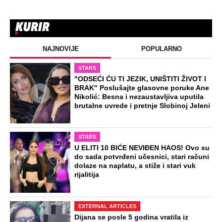
NAJNOVIJE
POPULARNO
STARS
"ODSEĆI ĆU TI JEZIK, UNIŠTITI ŽIVOT I
BRAK" Poslušajte glasovne poruke Ane
Nikolić: Besna i nezaustavljiva uputila
brutalne uvrede i pretnje Slobinoj Jeleni
STARS
U ELITI 10 BIĆE NEVIĐEN HAOS! Ovo su
do sada potvrđeni učesnici, stari računi
dolaze na naplatu, a stiže i stari vuk
rijalitija
EXTERNAL ARTICLES
Dijana se posle 5 godina vratila iz