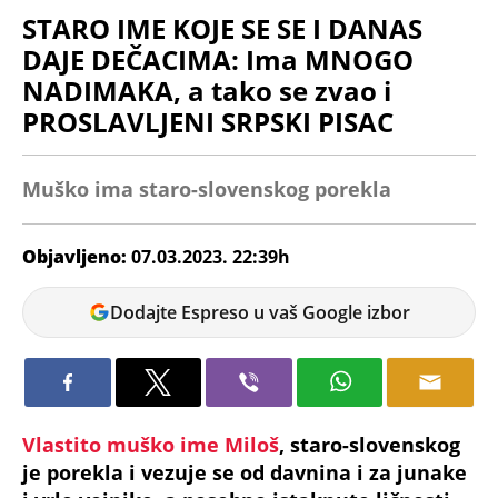
STARO IME KOJE SE SE I DANAS
DAJE DEČACIMA: Ima MNOGO
NADIMAKA, a tako se zvao i
PROSLAVLJENI SRPSKI PISAC
Muško ima staro-slovenskog porekla
Objavljeno:
07.03.2023. 22:39h
Verica
Dodajte Espreso u vaš Google izbor
Arsić
Vlastito muško ime Miloš
, staro-slovenskog
je porekla i vezuje se od davnina i za junake