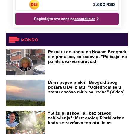
Poznatu doktorku na Novom Beogradu
sin pretukao, pa zadavio: "Policajci ne
pamte ovakvu surovost"
Dim i pepeo prekrili Beograd zbog
požara u Deliblatu: "Odjednom se u
stanu osećao miris paljevine" (Video)
"Stižu pljuskovi, ali bez pravog
zahlađenja": Meteorolog Ristić otkrio
kada se završava toplotni talas