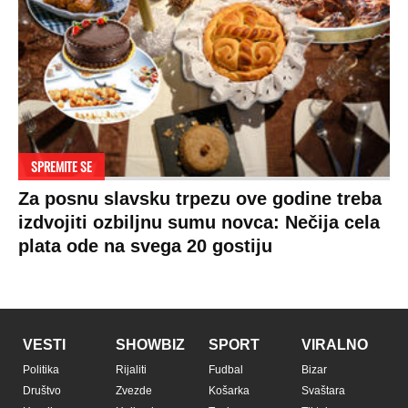
SPREMITE SE
Za posnu slavsku trpezu ove godine treba
izdvojiti ozbiljnu sumu novca: Nečija cela
plata ode na svega 20 gostiju
VESTI
SHOWBIZ
SPORT
VIRALNO
Politika
Rijaliti
Fudbal
Bizar
Društvo
Zvezde
Košarka
Svaštara