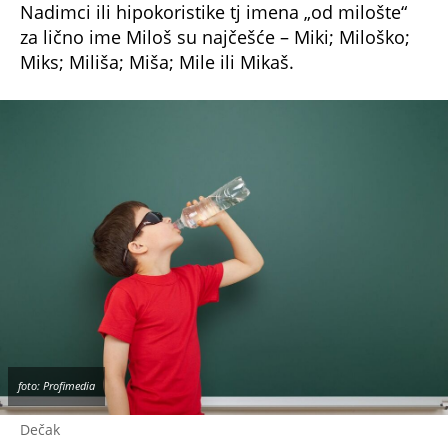
Nadimci ili hipokoristike tj imena „od milošte“
za lično ime Miloš su najčešće – Miki; Miloško;
Miks; Miliša; Miša; Mile ili Mikaš.
foto: Profimedia
Dečak