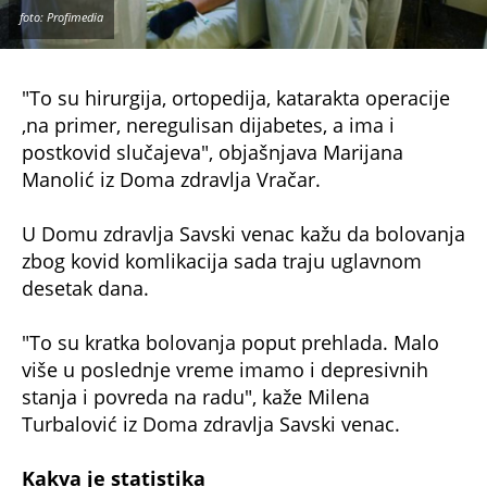
foto: Profimedia
"To su hirurgija, ortopedija, katarakta operacije
,na primer, neregulisan dijabetes, a ima i
postkovid slučajeva", objašnjava Marijana
Manolić iz Doma zdravlja Vračar.
U Domu zdravlja Savski venac kažu da bolovanja
zbog kovid komlikacija sada traju uglavnom
desetak dana.
"To su kratka bolovanja poput prehlada. Malo
više u poslednje vreme imamo i depresivnih
stanja i povreda na radu", kaže Milena
Turbalović iz Doma zdravlja Savski venac.
Kakva je statistika