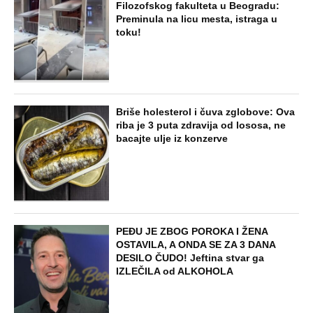
Filozofskog fakulteta u Beogradu:
Preminula na licu mesta, istraga u
toku!
Briše holesterol i čuva zglobove: Ova
riba je 3 puta zdravija od lososa, ne
bacajte ulje iz konzerve
PEĐU JE ZBOG POROKA I ŽENA
OSTAVILA, A ONDA SE ZA 3 DANA
DESILO ČUDO! Jeftina stvar ga
IZLEČILA od ALKOHOLA