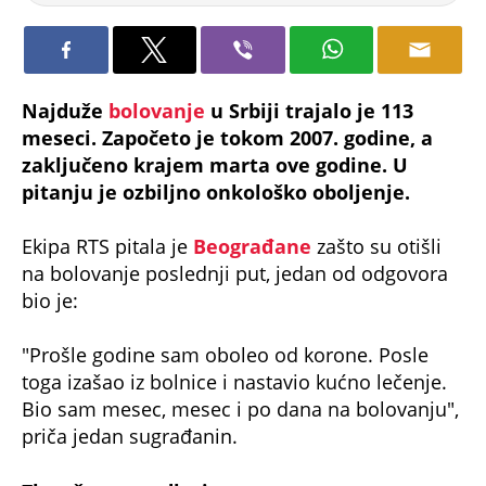
Najduže
bolovanje
u Srbiji trajalo je 113
meseci. Započeto je tokom 2007. godine, a
zaključeno krajem marta ove godine. U
pitanju je ozbiljno onkološko oboljenje.
Ekipa RTS pitala je
Beograđane
zašto su otišli
na bolovanje poslednji put, jedan od odgovora
bio je:
"Prošle godine sam oboleo od korone. Posle
toga izašao iz bolnice i nastavio kućno lečenje.
Bio sam mesec, mesec i po dana na bolovanju",
priča jedan sugrađanin.