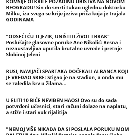
KOMŠIJE OTKRILE POZADINU UBISTVA NA NOVOM
BEOGRADU! Sin do smrti tukao uglednu doktorku
Milku, iza svega se krije jeziva priča koja je trajala
GODINAMA
"ODSEĆI ĆU TI JEZIK, UNIŠTITI ŽIVOT I BRAK"
Poslušajte glasovne poruke Ane Nikolić: Besna i
nezaustavljiva uputila brutalne uvrede i pretnje
Slobinoj Jeleni
RUSI, NAVIJAČI SPARTAKA DOČEKALI ALBANCA KOJI
JE VREĐAO SRBE: Stigao je na stadion, a onda mu
se zaledila krv u žilama...
U ELITI 10 BIĆE NEVIĐEN HAOS! Ovo su do sada
potvrđeni učesnici, stari računi dolaze na naplatu,
a stiže i stari vuk rijalitija
"NEMOJ VIŠE NIKADA DA SI POSLALA PORUKU MOM