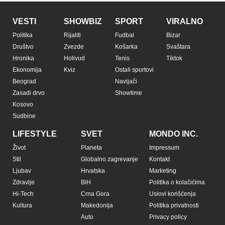
VESTI
SHOWBIZ
SPORT
VIRALNO
Politika
Rijaliti
Fudbal
Bizar
Društvo
Zvezde
Košarka
Svaštara
Hronika
Holivud
Tenis
Tiktok
Ekonomija
Kviz
Ostali sportovi
Beograd
Navijači
Zasadi drvo
Showtime
Kosovo
Sudbine
LIFESTYLE
SVET
MONDO INC.
Život
Planeta
Impressum
Stil
Globalno zagrevanje
Kontakt
Ljubav
Hrvatska
Marketing
Zdravlje
BiH
Politika o kolačićima
Hi-Tech
Crna Gora
Uslovi korišćenja
Kultura
Makedonija
Politika privatnosti
Auto
Privacy policy