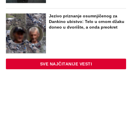
Jezivo priznanje osumnjičenog za
Dankino ubistvo: Telo u crnom džaku
doneo u dvorište, a onda preokret
SVE NAJČITANIJE VESTI