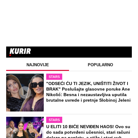
NAJNOVIJE
POPULARNO
STARS
"ODSEĆI ĆU TI JEZIK, UNIŠTITI ŽIVOT I
BRAK" Poslušajte glasovne poruke Ane
Nikolić: Besna i nezaustavljiva uputila
brutalne uvrede i pretnje Slobinoj Jeleni
STARS
U ELITI 10 BIĆE NEVIĐEN HAOS! Ovo su
do sada potvrđeni učesnici, stari računi
dolaze na naplatu, a stiže i stari vuk