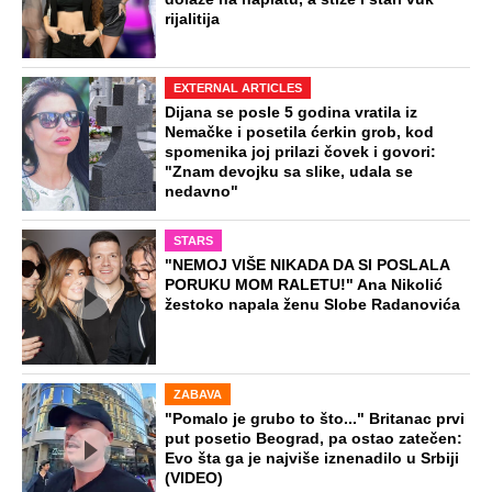
rijalitija
EXTERNAL ARTICLES
Dijana se posle 5 godina vratila iz
Nemačke i posetila ćerkin grob, kod
spomenika joj prilazi čovek i govori:
"Znam devojku sa slike, udala se
nedavno"
STARS
"NEMOJ VIŠE NIKADA DA SI POSLALA
PORUKU MOM RALETU!" Ana Nikolić
žestoko napala ženu Slobe Radanovića
ZABAVA
"Pomalo je grubo to što..." Britanac prvi
put posetio Beograd, pa ostao zatečen:
Evo šta ga je najviše iznenadilo u Srbiji
(VIDEO)