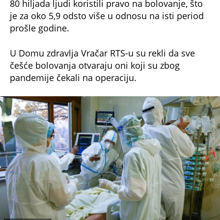
80 hiljada ljudi koristili pravo na bolovanje, što
je za oko 5,9 odsto više u odnosu na isti period
prošle godine.
U Domu zdravlja Vračar RTS-u su rekli da sve
češće bolovanja otvaraju oni koji su zbog
pandemije čekali na operaciju.