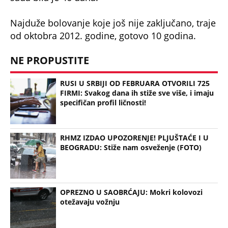
Najduže bolovanje koje još nije zaključano, traje
od oktobra 2012. godine, gotovo 10 godina.
NE PROPUSTITE
RUSI U SRBIJI OD FEBRUARA OTVORILI 725
FIRMI: Svakog dana ih stiže sve više, i imaju
specifičan profil ličnosti!
RHMZ IZDAO UPOZORENJE! PLJUŠTAĆE I U
BEOGRADU: Stiže nam osveženje (FOTO)
OPREZNO U SAOBRĆAJU: Mokri kolovozi
otežavaju vožnju