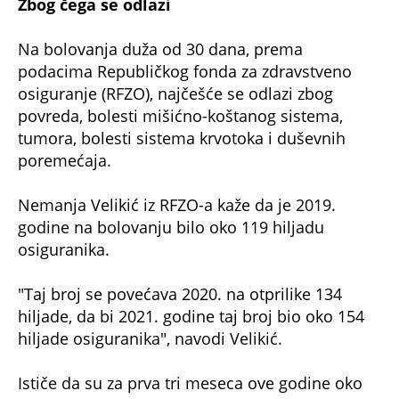
Zbog čega se odlazi
Na bolovanja duža od 30 dana, prema
podacima Republičkog fonda za zdravstveno
osiguranje (RFZO), najčešće se odlazi zbog
povreda, bolesti mišićno-koštanog sistema,
tumora, bolesti sistema krvotoka i duševnih
poremećaja.
Nemanja Velikić iz RFZO-a kaže da je 2019.
godine na bolovanju bilo oko 119 hiljadu
osiguranika.
"Taj broj se povećava 2020. na otprilike 134
hiljade, da bi 2021. godine taj broj bio oko 154
hiljade osiguranika", navodi Velikić.
Ističe da su za prva tri meseca ove godine oko