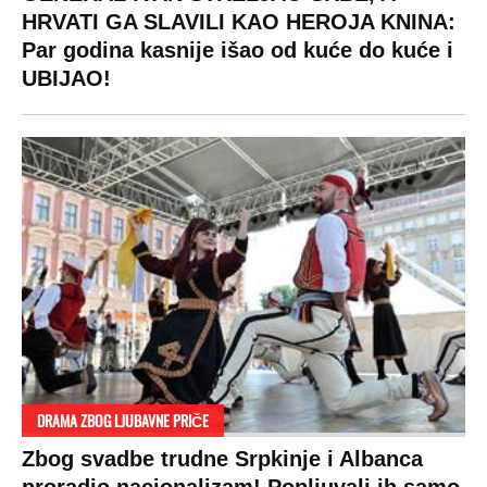
HRVATI GA SLAVILI KAO HEROJA KNINA:
Par godina kasnije išao od kuće do kuće i
UBIJAO!
DRAMA ZBOG LJUBAVNE PRIČE
Zbog svadbe trudne Srpkinje i Albanca