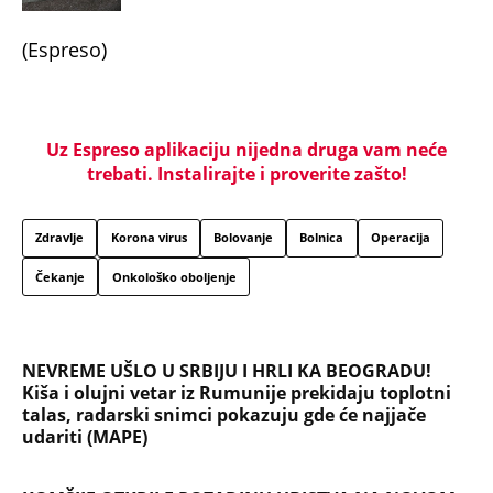
(Espreso)
Uz Espreso aplikaciju nijedna druga vam neće
trebati. Instalirajte i proverite zašto!
Zdravlje
Korona virus
Bolovanje
Bolnica
Operacija
Čekanje
Onkološko oboljenje
NEVREME UŠLO U SRBIJU I HRLI KA BEOGRADU!
Kiša i olujni vetar iz Rumunije prekidaju toplotni
talas, radarski snimci pokazuju gde će najjače
udariti (MAPE)