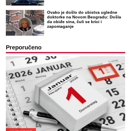
Ovako je došlo do ubistva ugledne
doktorke na Novom Beogradu: Došla
da obiđe sina, čuli se krici i
zapomaganje
Preporučeno