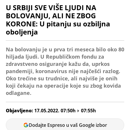
U SRBIJI SVE VIŠE LJUDI NA
BOLOVANJU, ALI NE ZBOG
KORONE: U pitanju su ozbiljna
oboljenja
Na bolovanju je u prva tri meseca bilo oko 80
hiljada ljudi. U Republičkom fondu za
zdravstveno osiguranje kažu da, uprkos
pandemiji, koronavirus nije najčešći razlog.
Oko trećine su trudnice, ali najviše je onih
koji čekaju na operacije koje su zbog kovida
odlagane.
Objavljeno:
17.05.2022. 07:50h
07:55h
Milica
Dodajte Espreso u vaš Google izbor
Tomic