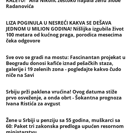
RALETU!" Ana Nikolić žestoko napala ženu Slobe
Radanovića
LIZA POGINULA U NESREĆI KAKVA SE DEŠAVA
JEDNOM U MILION GODINA! Nišlijka izgubila život
100 metara od kućnog praga, porodica mesecima
čeka odgovore
Sve ovo se gradi na mostu: Fascinantan projekat u
Beogradu donosi kafiće iznad pešačkih staza,
galerije i 19 zelenih zona - pogledajte kakvo čudo
niče na Savi
Srbiju prži paklena vrućina! Ovog datuma stiže
prvo osveženje, a onda obrt - Šokantna prognoza
Ivana Ristića za avgust
Žene u Srbiji u penziju sa 55 godina, muškarci sa
60: Paket tri zakonska predloga upućen resornom
ministarstvu