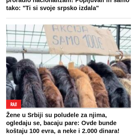
proradio nacionalizam! Popljuvali ih samo
tako: "Ti si svoje srpsko izdala"
RAJ!
Žene u Srbiji su poludele za njima,
ogledaju se, bacaju pare: Ovde bunde
koštaju 100 evra, a neke i 2.000 dinara!