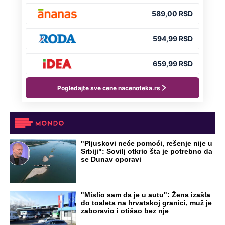
"Pljuskovi neće pomoći, rešenje nije u
Srbiji": Sovilj otkrio šta je potrebno da
se Dunav oporavi
"Mislio sam da je u autu": Žena izašla
do toaleta na hrvatskoj granici, muž je
zaboravio i otišao bez nje