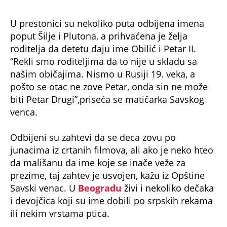
junacima iz crtanih filmova, ali ako je neko hteo
da mališanu da ime koje se inače veže za
prezime, taj zahtev je usvojen, kažu iz Opštine
Savski venac. U
Beogradu
živi i nekoliko dečaka
i devojčica koji su ime dobili po srpskih rekama
ili nekim vrstama ptica.
Tokom Drugog svetskog rata i neposredno
posle njega veoma česta bila su imena
Slobodan i Slobodanka, Jugoslav i Jugoslava, ali
našla se i poneka Staljinka, Mašinka, Traktorka i
Tito. Popularnost imena Slobodan naglo je
opala sa krahom političke karijere Slobodana
Miloševića, te matične službe nekoliko godina
unazad registruju tek ponekog Slobodana
godišnje.
Ovo ime bilo je najčešće tokom Drugog