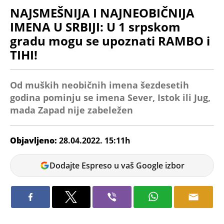
NAJSMEŠNIJA I NAJNEOBIČNIJA
IMENA U SRBIJI: U 1 srpskom
gradu mogu se upoznati RAMBO i
TIHI!
Od muških neobičnih imena šezdesetih
godina pominju se imena Sever, Istok ili Jug,
mada Zapad nije zabeležen
Objavljeno:
28.04.2022. 15:11h
Marina
Dodajte Espreso u vaš Google izbor
Letic