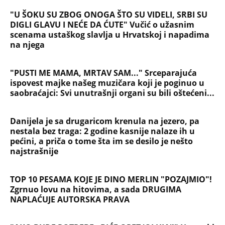
PEĐU JE ZBOG POROKA I ŽENA
OSTAVILA, A ONDA SE ZA 3 DANA
DESILO ČUDO! Jeftina stvar ga
IZLEČILA od ALKOHOLA
Jezivo priznanje osumnjičenog za
Dankino ubistvo: Telo u crnom džaku
doneo u dvorište, a onda preokret
SVE NAJČITANIJE VESTI