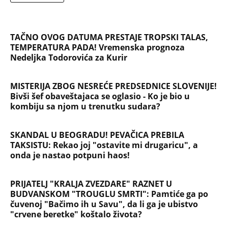
Devojka se bacila sa 5. sprata
Filozofskog fakulteta u Beogradu:
Preminula na licu mesta, istraga u
toku!
Briše holesterol i čuva zglobove: Ova
riba je 3 puta zdravija od lososa, ne
bacajte ulje iz konzerve