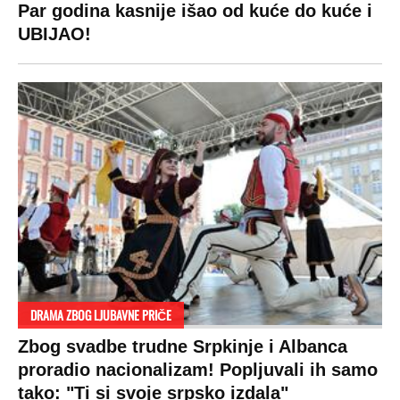
Stil
Globalno zagrevanje
Kontakt
Ljubav
Hrvatska
Marketing
Zdravlje
BiH
Politika o kolačićima
Hi-Tech
Crna Gora
Uslovi korišćenja
Kultura
Makedonija
Politika privatnosti
Auto
Privacy policy
Terms of service
Prijatelji sajta
Pratite nas na: