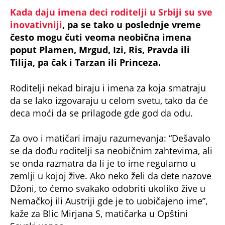
Kada daju imena deci roditelji u Srbiji su sve
inovativniji
, pa se tako u poslednje vreme
često mogu čuti veoma neobična imena
poput Plamen, Mrgud, Izi, Ris, Pravda ili
Tilija, pa čak i Tarzan ili Princeza.
Roditelji nekad biraju i imena za koja smatraju
da se lako izgovaraju u celom svetu, tako da će
deca moći da se prilagode gde god da odu.
Za ovo i matičari imaju razumevanja: “Dešavalo
se da dođu roditelji sa neobičnim zahtevima, ali
se onda razmatra da li je to ime regularno u
zemlji u kojoj žive. Ako neko želi da dete nazove
Džoni, to ćemo svakako odobriti ukoliko žive u
Nemačkoj ili Austriji gde je to uobičajeno ime”,
kaže za Blic Mirjana S, matičarka u Opštini
Savski venac.