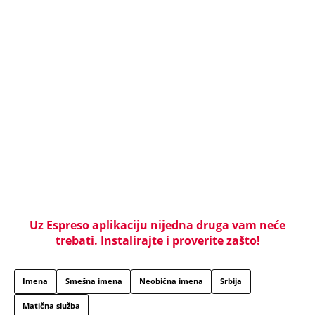
ministar zapretio Srbiji i Vučiću sa N1: "Oluja" je
najblistaviji deo hrvatske prošlosti (VIDEO)
Na koji način će biti isplaćena državna pomoć? Evo
šta se dešava sa računima penzionera i korisnika
socijalne pomoći, a šta sa punolenim građanima u
septembru
NAJČITANIJE
NAJNOVIJE
Evropa optužila Rusiju za važnu stvar
koja se tiče Irana: Znamo da to rade