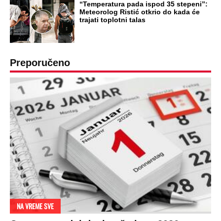
RAJ!
Žene u Srbiji su poludele za njima,
ogledaju se, bacaju pare: Ovde bunde
koštaju 100 evra, a neke i 2.000 dinara!
SPREMITE SE