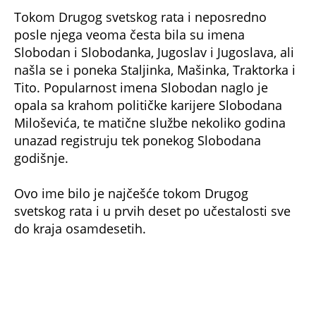
svetskog rata i u prvih deset po učestalosti sve
do kraja osamdesetih.
foto: Profimedia
U Nišu se mogu upoznati i Tihi i Ezel i Rambo, ali i – Bekam
Od muških neobičnih imena šezdesetih godina