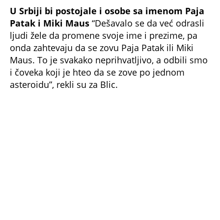
Patak i Miki Maus
“Dešavalo se da već odrasli
ljudi žele da promene svoje ime i prezime, pa
onda zahtevaju da se zovu Paja Patak ili Miki
Maus. To je svakako neprihvatljivo, a odbili smo
i čoveka koji je hteo da se zove po jednom
asteroidu”, rekli su za Blic.
U prestonici su nekoliko puta odbijena imena
poput Šilje i Plutona, a prihvaćena je želja
roditelja da detetu daju ime Obilić i Petar II.
“Rekli smo roditeljima da to nije u skladu sa
našim običajima. Nismo u Rusiji 19. veka, a
pošto se otac ne zove Petar, onda sin ne može
biti Petar Drugi”,priseća se matičarka Savskog
venca.
Odbijeni su zahtevi da se deca zovu po