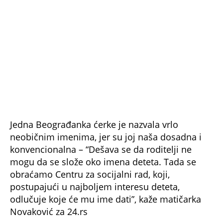
– Ćerke sam nazvala Tilija i Amanita. To sam
uradila, pre svega, zato što mi je bilo, iskreno,
muka od konvencionalnih imena, kakvo je,
uostalom, i moje. Svaki čovek je biće za sebe i
zaslužuje i potpuno individualno ime.
Inspiraciju za imena ćerki sam dobila listajući
prirodnjačku enciklopediju: Tilija je latinski naziv
za lipu, a Amanita za pečurku- onu crvenu sa
belim tufnama, koja se često viđa u crtaćima-
priča ova Beograđanka.
NE PROPUSTITE
3 IMENA KOJA SU U SRBIJI DUGO
POPULARNA SADA SU HIT I MEĐU
RODITELJIMA U HRVATSKOJ: Da li se tako
zove VAŠE DETE?
NAJLEPŠA SRPSKA MUŠKA IMENA ZA BEBE: I