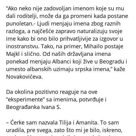
pravoslavna i neobična
OVO SU NAJMODERNIJA KRATKA ŽENSKA
IMENA: Efektna, a imaju po samo 4 slova
(Espreso / Blic / 24sedam)
Uz Espreso aplikaciju nijedna druga vam neće
trebati. Instalirajte i proverite zašto!
Imena
Smešna imena
Neobična imena
Srbija
Matična služba