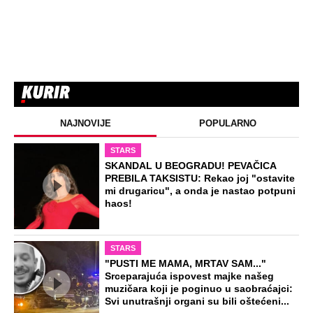
pljuskovi sa grmljavinom (Foto)
Ovo je žena koju je ubio sin na Novom
Beogradu: Prve slike sa mesta zločina
(Foto)
“Temperatura pada ispod 35 stepeni”:
Meteorolog Ristić otkrio do kada će
trajati toplotni talas
Preporučeno