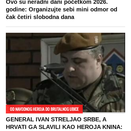
Za posnu slavsku trpezu ove godine treba
izdvojiti ozbiljnu sumu novca: Nečija cela
plata ode na svega 20 gostiju
VESTI
SHOWBIZ
SPORT
VIRALNO
Politika
Rijaliti
Fudbal
Bizar
Društvo
Zvezde
Košarka
Svaštara
Hronika
Holivud
Tenis
Tiktok
Ekonomija
Kviz
Ostali sportovi
Beograd
Navijači
Zasadi drvo
Showtime
Kosovo
Sudbine
LIFESTYLE
SVET
MONDO INC.
Život
Planeta
Impressum