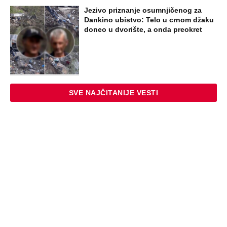
Novo upozorenje RHMZ na nevreme u
Srbiji: Ovim delovima zemlje prete