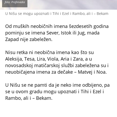
odlučuje koje će mu ime dati”, kaže matičarka
Novaković za 24.rs
“Ako neko nije zadovoljan imenom koje su mu
dali roditelji, može da ga promeni kada postane
punoletan.- Ljudi menjaju imena zbog raznih
razloga, a najčešće zapravo naturalizuju svoje
ime kako bi ono bilo prihvatljivije za izgovor u
inostranstvu. Tako, na primer, Mihailo postaje
Majkl i slično. Od naših državljana imena
ponekad menjaju Albanci koji žive u Beogradu i
umesto albanskih uzimaju srpska imena,” kaže
Novakovićeva.
Da okolina pozitivno reaguje na ove
“eksperimente” sa imenima, potvrđuje i
Beograđanka Ivana S.