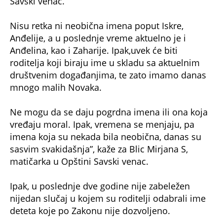
Nisu retka ni neobična imena poput Iskre,
Anđelije, a u poslednje vreme aktuelno je i
Anđelina, kao i Zaharije. Ipak,uvek će biti
roditelja koji biraju ime u skladu sa aktuelnim
društvenim događanjima, te zato imamo danas
mnogo malih Novaka.
Ne mogu da se daju pogrdna imena ili ona koja
vređaju moral. Ipak, vremena se menjaju, pa
imena koja su nekada bila neobična, danas su
sasvim svakidašnja”, kaže za Blic Mirjana S,
matičarka u Opštini Savski venac.
Ipak, u poslednje dve godine nije zabeležen
nijedan slučaj u kojem su roditelji odabrali ime
deteta koje po Zakonu nije dozvoljeno.