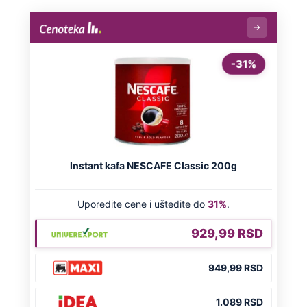
OD NAVODNOG HEROJA DO BRUTALNOG UBICE
GENERAL IVAN STRELJAO SRBE, A
HRVATI GA SLAVILI KAO HEROJA KNINA:
Par godina kasnije išao od kuće do kuće i
UBIJAO!