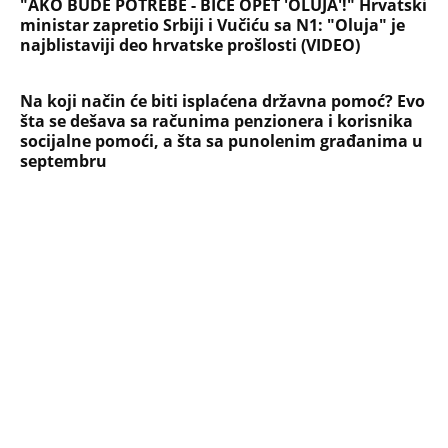
NAJNOVIJE
POPULARNO
STARS
SKANDAL U BEOGRADU! PEVAČICA
PREBILA TAKSISTU: Rekao joj "ostavite