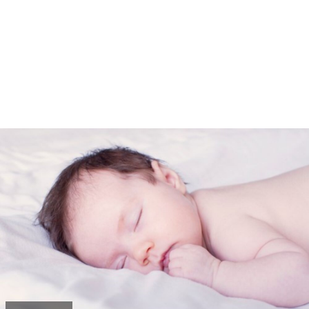
pominju se imena Sever, Istok ili Jug, mada
Zapad nije zabeležen.
Nisu retka ni neobična imena kao što su
Aleksija, Tesa, Lira, Viola, Aria i Zara, a u
novosadskoj matičarskoj službi zabeležena su i
neuobičajena imena za dečake – Matvej i Noa.
U Nišu se ne pamti da je neko ime odbijeno, pa
se u ovom gradu mogu upoznati i Tihi i Ezel i
Rambo, ali i – Bekam.
Jedna Beograđanka ćerke je nazvala vrlo
neobičnim imenima, jer su joj naša dosadna i
konvencionalna – “Dešava se da roditelji ne
mogu da se slože oko imena deteta. Tada se
obraćamo Centru za socijalni rad, koji,
postupajući u najboljem interesu deteta,