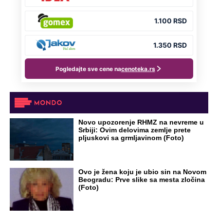
DRAMA ZBOG LJUBAVNE PRIČE
Zbog svadbe trudne Srpkinje i Albanca
proradio nacionalizam! Popljuvali ih samo
tako: "Ti si svoje srpsko izdala"