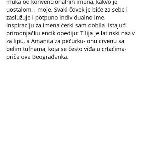
TAČNO OVOG DATUMA PRESTAJE TROPSKI TALAS,
TEMPERATURA PADA! Vremenska prognoza
Nedeljka Todorovića za Kurir
MISTERIJA ZBOG NESREĆE PREDSEDNICE SLOVENIJE!
Bivši šef obaveštajaca se oglasio - Ko je bio u
kombiju sa njom u trenutku sudara?
SKANDAL U BEOGRADU! PEVAČICA PREBILA
TAKSISTU: Rekao joj "ostavite mi drugaricu", a
onda je nastao potpuni haos!
PRIJATELJ "KRALJA ZVEZDARE" RAZNET U
BUDVANSKOM "TROUGLU SMRTI": Pamtiće ga po
čuvenoj "Bačimo ih u Savu", da li ga je ubistvo
"crvene beretke" koštalo života?