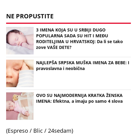
"U ŠOKU SU ZBOG ONOGA ŠTO SU VIDELI, SRBI SU
DIGLI GLAVU I NEĆE DA ĆUTE" Vučić o užasnim
scenama ustaškog slavlja u Hrvatskoj i napadima
na njega
"PUSTI ME MAMA, MRTAV SAM..." Srceparajuća
ispovest majke našeg muzičara koji je poginuo u
saobraćajci: Svi unutrašnji organi su bili oštećeni...
Danijela je sa drugaricom krenula na jezero, pa
nestala bez traga: 2 godine kasnije nalaze ih u
pećini, a priča o tome šta im se desilo je nešto
najstrašnije
TOP 10 PESAMA KOJE JE DINO MERLIN "POZAJMIO"!
Zgrnuo lovu na hitovima, a sada DRUGIMA
NAPLAĆUJE AUTORSKA PRAVA
"AKO BUDE POTREBE - BIĆE OPET 'OLUJA'!" Hrvatski