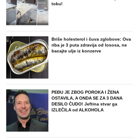
ZABAVA
Žena i ćerka nestale bez traga dok je
muž bio na poslu: Kad su telo pronašli
na deponiji, slučaj je dobio šok obrt