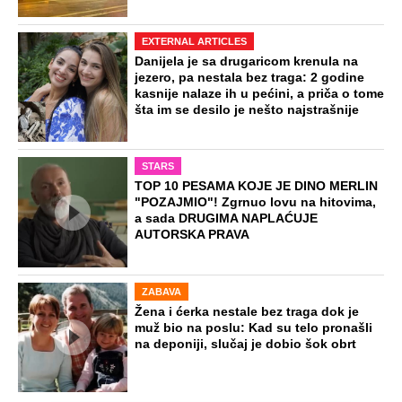
NA VREME SVE
Ovo su neradni dani početkom 2026.
godine: Organizujte sebi mini odmor od
čak četiri slobodna dana