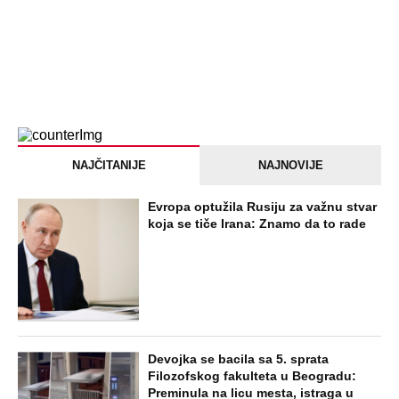
mi drugaricu", a onda je nastao potpuni
haos!
STARS
"PUSTI ME MAMA, MRTAV SAM..."
Srceparajuća ispovest majke našeg
muzičara koji je poginuo u saobraćajci:
Svi unutrašnji organi su bili oštećeni...
EXTERNAL ARTICLES
Danijela je sa drugaricom krenula na
jezero, pa nestala bez traga: 2 godine
kasnije nalaze ih u pećini, a priča o tome
šta im se desilo je nešto najstrašnije
STARS
TOP 10 PESAMA KOJE JE DINO MERLIN
"POZAJMIO"! Zgrnuo lovu na hitovima,
a sada DRUGIMA NAPLAĆUJE
AUTORSKA PRAVA