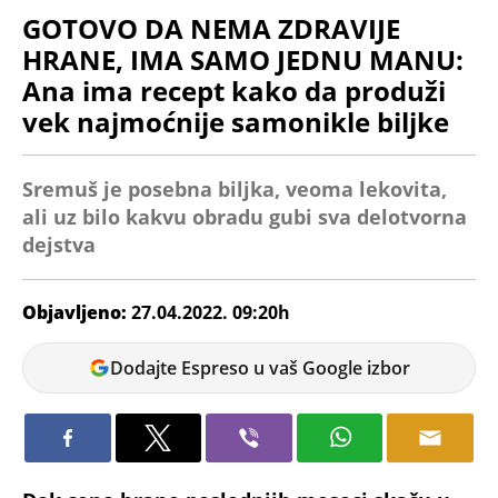
GOTOVO DA NEMA ZDRAVIJE
HRANE, IMA SAMO JEDNU MANU:
Ana ima recept kako da produži
vek najmoćnije samonikle biljke
Sremuš je posebna biljka, veoma lekovita,
ali uz bilo kakvu obradu gubi sva delotvorna
dejstva
Objavljeno:
27.04.2022. 09:20h
Ana
Dodajte Espreso u vaš Google izbor
Petrović