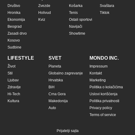
Društvo
Zvezde
Košarka
Svaštara
Hronika
Holivud
Tenis
Tiktok
Ekonomija
Kviz
Ostali sportovi
Beograd
Navijači
Zasadi drvo
Showtime
Kosovo
Sudbine
LIFESTYLE
SVET
MONDO INC.
Život
Planeta
Impressum
Stil
Globalno zagrevanje
Kontakt
Ljubav
Hrvatska
Marketing
Zdravlje
BiH
Politika o kolačićima
Hi-Tech
Crna Gora
Uslovi korišćenja
Kultura
Makedonija
Politika privatnosti
Auto
Privacy policy
Terms of service
Prijatelji sajta