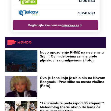
Novo upozorenje RHMZ na nevreme u
Srbiji: Ovim delovima zemlje prete
pljuskovi sa grmljavinom (Foto)
Ovo je žena koju je ubio sin na Novom
Beogradu: Prve slike sa mesta zločina
(Foto)
“Temperatura pada ispod 35 stepeni”:
Meteorolog Ristić otkrio do kada će
trajati toplotni talas