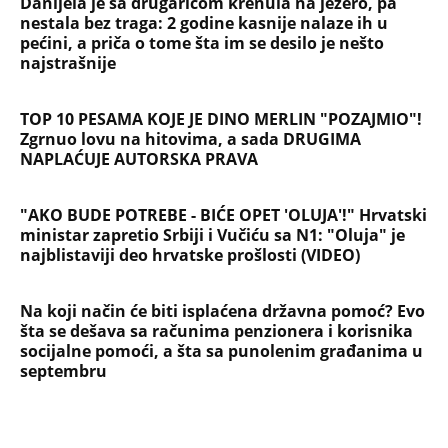
Danijela je sa drugaricom krenula na jezero, pa
nestala bez traga: 2 godine kasnije nalaze ih u
pećini, a priča o tome šta im se desilo je nešto
najstrašnije
TOP 10 PESAMA KOJE JE DINO MERLIN "POZAJMIO"!
Zgrnuo lovu na hitovima, a sada DRUGIMA
NAPLAĆUJE AUTORSKA PRAVA
"AKO BUDE POTREBE - BIĆE OPET 'OLUJA'!" Hrvatski
ministar zapretio Srbiji i Vučiću sa N1: "Oluja" je
najblistaviji deo hrvatske prošlosti (VIDEO)
Na koji način će biti isplaćena državna pomoć? Evo
šta se dešava sa računima penzionera i korisnika
socijalne pomoći, a šta sa punolenim građanima u
septembru