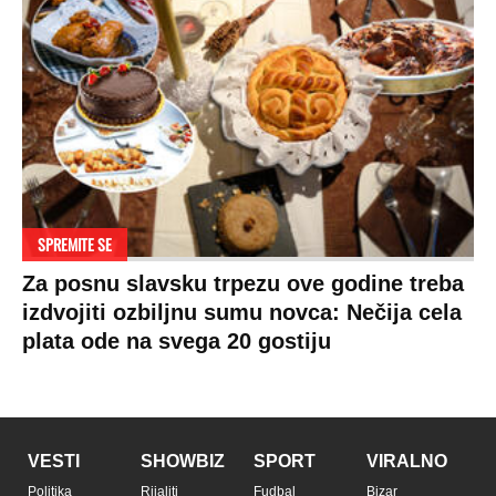
SPREMITE SE
Za posnu slavsku trpezu ove godine treba
izdvojiti ozbiljnu sumu novca: Nečija cela
plata ode na svega 20 gostiju
VESTI
SHOWBIZ
SPORT
VIRALNO
Politika
Rijaliti
Fudbal
Bizar