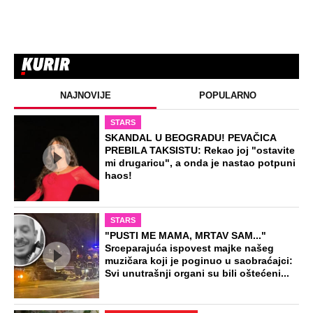
NAJNOVIJE
POPULARNO
STARS
SKANDAL U BEOGRADU! PEVAČICA
PREBILA TAKSISTU: Rekao joj "ostavite
mi drugaricu", a onda je nastao potpuni
haos!
STARS
"PUSTI ME MAMA, MRTAV SAM..."
Srceparajuća ispovest majke našeg
muzičara koji je poginuo u saobraćajci:
Svi unutrašnji organi su bili oštećeni...