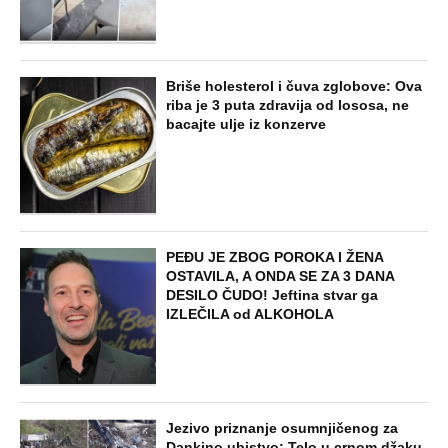
Briše holesterol i čuva zglobove: Ova
riba je 3 puta zdravija od lososa, ne
bacajte ulje iz konzerve
PEĐU JE ZBOG POROKA I ŽENA
OSTAVILA, A ONDA SE ZA 3 DANA
DESILO ČUDO! Jeftina stvar ga
IZLEČILA od ALKOHOLA
Jezivo priznanje osumnjičenog za
Dankino ubistvo: Telo u crnom džaku