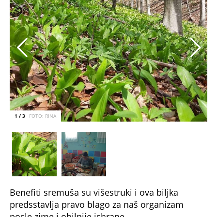
1 / 3
FOTO: RINA
Benefiti sremuša su višestruki i ova biljka
predsstavlja pravo blago za naš organizam
posle zime i obilnije ishrane.