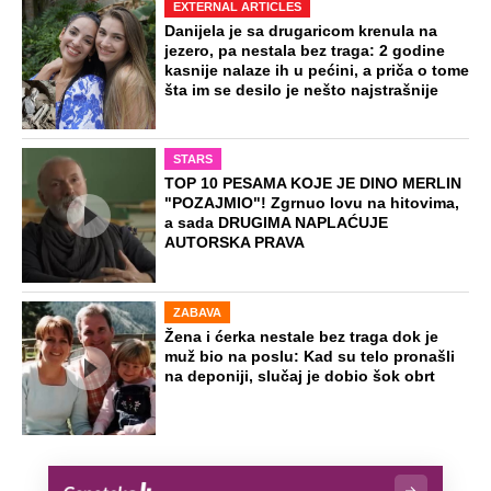
EXTERNAL ARTICLES
Danijela je sa drugaricom krenula na
jezero, pa nestala bez traga: 2 godine
kasnije nalaze ih u pećini, a priča o tome
šta im se desilo je nešto najstrašnije
STARS
TOP 10 PESAMA KOJE JE DINO MERLIN
"POZAJMIO"! Zgrnuo lovu na hitovima,
a sada DRUGIMA NAPLAĆUJE
AUTORSKA PRAVA
ZABAVA
Žena i ćerka nestale bez traga dok je
muž bio na poslu: Kad su telo pronašli
na deponiji, slučaj je dobio šok obrt