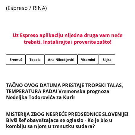
(Espreso / RINA)
Uz Espreso aplikaciju nijedna druga vam neće
trebati. Instalirajte i proverite zašto!
Sremuš
Topola
Ana Nikodijević
Vitamini
Biljka
TAČNO OVOG DATUMA PRESTAJE TROPSKI TALAS,
TEMPERATURA PADA! Vremenska prognoza
Nedeljka Todorovića za Kurir
MISTERIJA ZBOG NESREĆE PREDSEDNICE SLOVENIJE!
Bivši šef obaveštajaca se oglasio - Ko je bio u
kombiju sa njom u trenutku sudara?