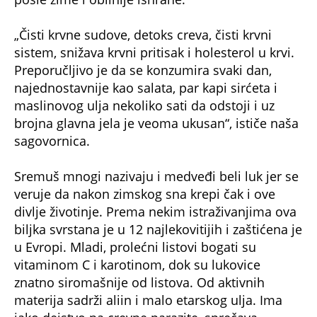
„Čisti krvne sudove, detoks creva, čisti krvni
sistem, snižava krvni pritisak i holesterol u krvi.
Preporučljivo je da se konzumira svaki dan,
najednostavnije kao salata, par kapi sirćeta i
maslinovog ulja nekoliko sati da odstoji i uz
brojna glavna jela je veoma ukusan“, ističe naša
sagovornica.
Sremuš mnogi nazivaju i medveđi beli luk jer se
veruje da nakon zimskog sna krepi čak i ove
divlje životinje. Prema nekim istraživanjima ova
biljka svrstana je u 12 najlekovitijih i zaštićena je
u Evropi. Mladi, prolećni listovi bogati su
vitaminom C i karotinom, dok su lukovice
znatno siromašnije od listova. Od aktivnih
materija sadrži aliin i malo etarskog ulja. Ima