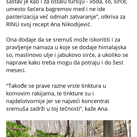
sastav je kao i za ostalu turšiju - voda, so, sirće,
umesto šećera bagremov med i ne ide
pasterizacija već odmah zatvaranje", otkriva za
RINU svoj recept Ana Nikodijević.
Ona dodaje da se sremuš može iskorititi i za
pravljenje namaza u koje se dodaje himalajska
so, maslinovo ulje i jabukovo sirće, a ukoliko se
naprave kako treba mogu da potraju i do šest
meseci.
"Takođe se prave razne vrste tinktura u
komovim rakijama, te tinkture su i
najdelotvornije jer se najveći koncentrat
sremuša zadrži u toj tečnosti“, kaže Ana.