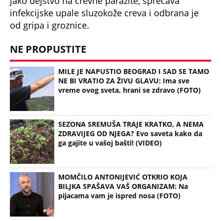
jako dejstvo na crevne parazite, sprečava
infekcijske upale sluzokože creva i odbrana je
od gripa i groznice.
NE PROPUSTITE
MILE JE NAPUSTIO BEOGRAD I SAD SE TAMO
NE BI VRATIO ZA ŽIVU GLAVU: Ima sve
vreme ovog sveta, hrani se zdravo (FOTO)
SEZONA SREMUŠA TRAJE KRATKO, A NEMA
ZDRAVIJEG OD NJEGA? Evo saveta kako da
ga gajite u vašoj bašti! (VIDEO)
MOMČILO ANTONIJEVIĆ OTKRIO KOJA
BILJKA SPAŠAVA VAŠ ORGANIZAM: Na
pijacama vam je ispred nosa (FOTO)