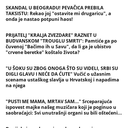
SKANDAL U BEOGRADU! PEVAČICA PREBILA
TAKSISTU: Rekao joj "ostavite mi drugaricu", a
onda je nastao potpuni haos!
PRIJATELJ "KRALJA ZVEZDARE" RAZNET U
BUDVANSKOM "TROUGLU SMRTI": Pamtiće ga po
čuvenoj "Bačimo ih u Savu", da li ga je ubistvo
"crvene beretke" koštalo života?
"U ŠOKU SU ZBOG ONOGA ŠTO SU VIDELI, SRBI SU
DIGLI GLAVU I NEĆE DA ĆUTE" Vučić o užasnim
scenama ustaškog slavlja u Hrvatskoj i napadima
na njega
"PUSTI ME MAMA, MRTAV SAM..." Srceparajuća
ispovest majke našeg muzičara koji je poginuo u
saobraćajci: Svi unutrašnji organi su bili oštećeni...