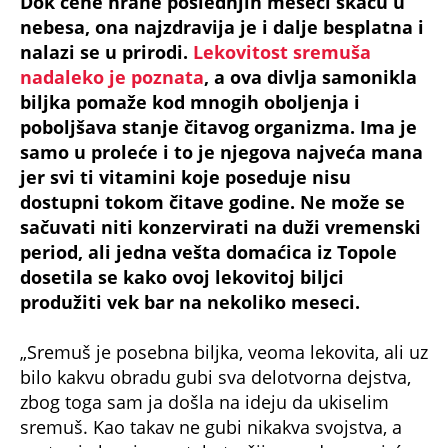
Dok cene hrane poslednjih meseci skaču u
nebesa, ona najzdravija je i dalje besplatna i
nalazi se u prirodi.
Lekovitost sremuša
nadaleko je poznata
, a ova divlja samonikla
biljka pomaže kod mnogih oboljenja i
poboljšava stanje čitavog organizma. Ima je
samo u proleće i to je njegova najveća mana
jer svi ti vitamini koje poseduje nisu
dostupni tokom čitave godine. Ne može se
sačuvati niti konzervirati na duži vremenski
period, ali jedna vešta domaćica iz Topole
dosetila se kako ovoj lekovitoj biljci
produžiti vek bar na nekoliko meseci.
„Sremuš je posebna biljka, veoma lekovita, ali uz
bilo kakvu obradu gubi sva delotvorna dejstva,
zbog toga sam ja došla na ideju da ukiselim
sremuš. Kao takav ne gubi nikakva svojstva, a