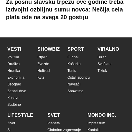
Za posnu slavsku trpezu ove godine treba
izdvojiti ozbiljnu sumu novca: Nečija cela
plata ode na svega 20 gostiju
VESTI
SHOWBIZ
SPORT
VIRALNO
Politika
Rijaliti
Fudbal
Bizar
Društvo
Zvezde
Košarka
Svaštara
Hronika
Holivud
Tenis
Tiktok
Ekonomija
Kviz
Ostali sportovi
Beograd
Navijači
Zasadi drvo
Showtime
Kosovo
Sudbine
LIFESTYLE
SVET
MONDO INC.
Život
Planeta
Impressum
Stil
Globalno zagrevanje
Kontakt