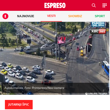
VESTI
NAJNOVIJE
SHOWBIZ
SPORT
Autokomanda, Foto: Printscreen/Naxi kamera
JUTARNJI ŠPIC