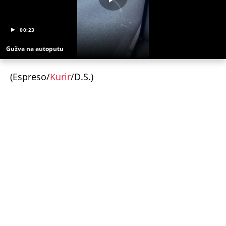
00:23
Gužva na autoputu
(Espreso/
Kurir
/D.S.)