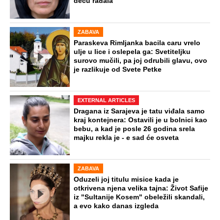
decu rađala
ZABAVA
Paraskeva Rimljanka bacila caru vrelo
ulje u lice i oslepela ga: Svetiteljku
surovo mučili, pa joj odrubili glavu, ovo
je razlikuje od Svete Petke
EXTERNAL ARTICLES
Dragana iz Sarajeva je tatu viđala samo
kraj kontejnera: Ostavili je u bolnici kao
bebu, a kad je posle 26 godina srela
majku rekla je - e sad će osveta
ZABAVA
Oduzeli joj titulu misice kada je
otkrivena njena velika tajna: Život Safije
iz "Sultanije Kosem" obeležili skandali,
a evo kako danas izgleda