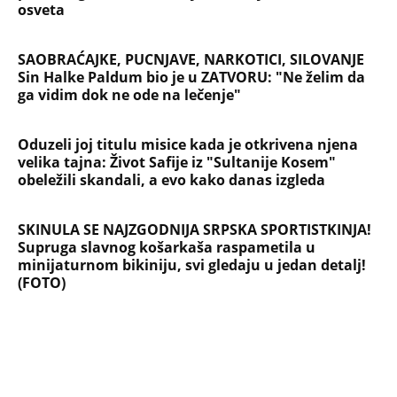
osveta
SAOBRAĆAJKE, PUCNJAVE, NARKOTICI, SILOVANJE
Sin Halke Paldum bio je u ZATVORU: "Ne želim da
ga vidim dok ne ode na lečenje"
Oduzeli joj titulu misice kada je otkrivena njena
velika tajna: Život Safije iz "Sultanije Kosem"
obeležili skandali, a evo kako danas izgleda
SKINULA SE NAJZGODNIJA SRPSKA SPORTISTKINJA!
Supruga slavnog košarkaša raspametila u
minijaturnom bikiniju, svi gledaju u jedan detalj!
(FOTO)