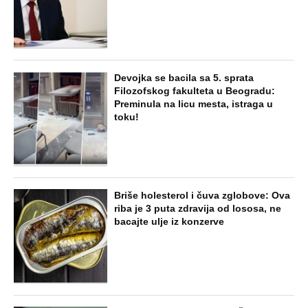
Devojka se bacila sa 5. sprata
Filozofskog fakulteta u Beogradu:
Preminula na licu mesta, istraga u
toku!
Briše holesterol i čuva zglobove: Ova
riba je 3 puta zdravija od lososa, ne
bacajte ulje iz konzerve