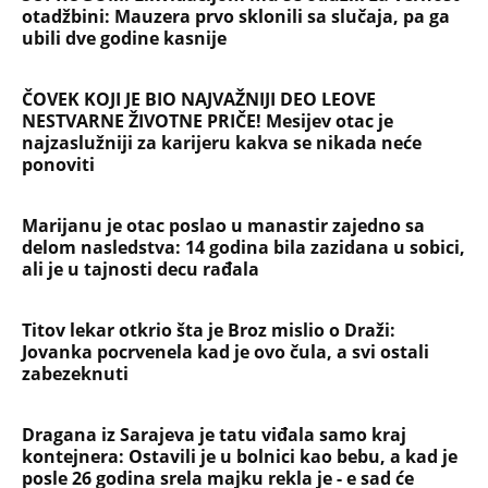
otadžbini: Mauzera prvo sklonili sa slučaja, pa ga
ubili dve godine kasnije
ČOVEK KOJI JE BIO NAJVAŽNIJI DEO LEOVE
NESTVARNE ŽIVOTNE PRIČE! Mesijev otac je
najzaslužniji za karijeru kakva se nikada neće
ponoviti
Marijanu je otac poslao u manastir zajedno sa
delom nasledstva: 14 godina bila zazidana u sobici,
ali je u tajnosti decu rađala
Titov lekar otkrio šta je Broz mislio o Draži:
Jovanka pocrvenela kad je ovo čula, a svi ostali
zabezeknuti
Dragana iz Sarajeva je tatu viđala samo kraj
kontejnera: Ostavili je u bolnici kao bebu, a kad je
posle 26 godina srela majku rekla je - e sad će