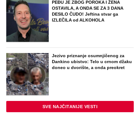
PEĐU JE ZBOG POROKA I ŽENA
OSTAVILA, A ONDA SE ZA 3 DANA
DESILO ČUDO! Jeftina stvar ga
IZLEČILA od ALKOHOLA
Jezivo priznanje osumnjičenog za
Dankino ubistvo: Telo u crnom džaku
doneo u dvorište, a onda preokret
SVE NAJČITANIJE VESTI