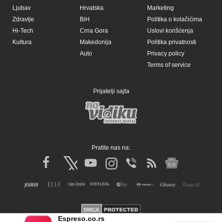
Ljubav
Hrvatska
Marketing
Zdravlje
BiH
Politika o kolačićima
Hi-Tech
Crna Gora
Uslovi korišćenja
Kultura
Makedonija
Politika privatnosti
Auto
Privacy policy
Terms of service
Prijatelji sajta
Pratite nas na:
Espreso.co.rs