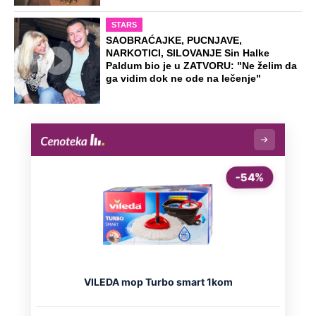
STARS
SAOBRAĆAJKE, PUCNJAVE,
NARKOTICI, SILOVANJE Sin Halke
Paldum bio je u ZATVORU: "Ne želim da
ga vidim dok ne ode na lečenje"