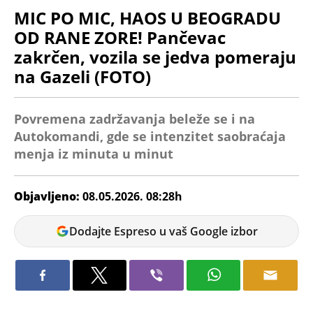
MIC PO MIC, HAOS U BEOGRADU
OD RANE ZORE! Pančevac
zakrčen, vozila se jedva pomeraju
na Gazeli (FOTO)
Povremena zadržavanja beleže se i na
Autokomandi, gde se intenzitet saobraćaja
menja iz minuta u minut
Objavljeno:
08.05.2026. 08:28h
Dijana
Dodajte Espreso u vaš Google izbor
Spasov