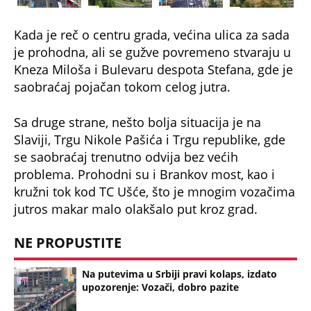
Kada je reč o centru grada, većina ulica za sada
je prohodna, ali se gužve povremeno stvaraju u
Kneza Miloša i Bulevaru despota Stefana, gde je
saobraćaj pojačan tokom celog jutra.
Sa druge strane, nešto bolja situacija je na
Slaviji, Trgu Nikole Pašića i Trgu republike, gde
se saobraćaj trenutno odvija bez većih
problema. Prohodni su i Brankov most, kao i
kružni tok kod TC Ušće, što je mnogim vozačima
jutros makar malo olakšalo put kroz grad.
NE PROPUSTITE
Na putevima u Srbiji pravi kolaps, izdato
upozorenje: Vozači, dobro pazite