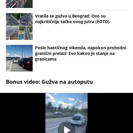
Vratila se gužva u Beograd: Ovo su
najkritičnije tačke ovog jutra (FOTO)
Posle haotičnog vikenda, napokon prohodni
granični prelazi: Evo kakvo je stanje na
granicama
Bonus video: Gužva na autoputu