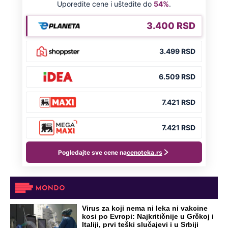
Virus za koji nema ni leka ni vakcine
kosi po Evropi: Najkritičnije u Grčkoj i
Italiji, prvi teški slučajevi i u Srbiji