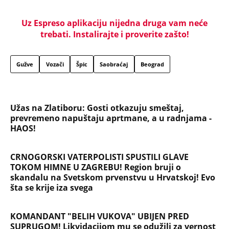
Uz Espreso aplikaciju nijedna druga vam neće
trebati. Instalirajte i proverite zašto!
Gužve
Vozači
Špic
Saobraćaj
Beograd
Užas na Zlatiboru: Gosti otkazuju smeštaj,
prevremeno napuštaju aprtmane, a u radnjama -
HAOS!
CRNOGORSKI VATERPOLISTI SPUSTILI GLAVE
TOKOM HIMNE U ZAGREBU! Region bruji o
skandalu na Svetskom prvenstvu u Hrvatskoj! Evo
šta se krije iza svega
KOMANDANT "BELIH VUKOVA" UBIJEN PRED
SUPRUGOM! Likvidacijom mu se odužili za vernost