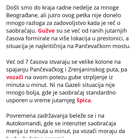
Došli smo do kraja radne nedelje za mnoge
Beograđane, ali jutro ovog petka nije donelo
mnogo razloga za zadovoljstvo kada je reč o
saobraćaju.
Gužve
su se već od ranih jutarnjih
časova formirale na više lokacija u prestonici, a
situacija je najkritičnija na Pančevačkom mostu.
Već od 7 časova stvaraju se velike kolone na
spajanju Pančevačkog i Zrenjaninskog puta, pa
vozači
na ovom potezu gube strpljenje iz
minuta u minut. Ni na Gazeli situacija nije
mnogo bolja, gde je saobraćaj standardno
usporen u vreme jutarnjeg
špica
.
Povremena zadržavanja beleže se i na
Autokomandi, gde se intenzitet saobraćaja
menja iz minuta u minut, pa vozači moraju da