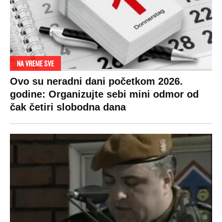
NA VREME SVE
Ovo su neradni dani početkom 2026.
godine: Organizujte sebi mini odmor od
čak četiri slobodna dana