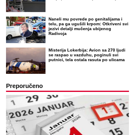
Naneli mu povrede po genitalijama i
telu, pa ga ugušili krpom: Otkriveni svi
jezivi detalji mučenja ubijenog
Radivoja
Misterija Lokerbija: Avion sa 270 ljudi
se raspao u vazduhu, poginuli svi
putnici, tela ostala rasuta po ulicama
Preporučeno