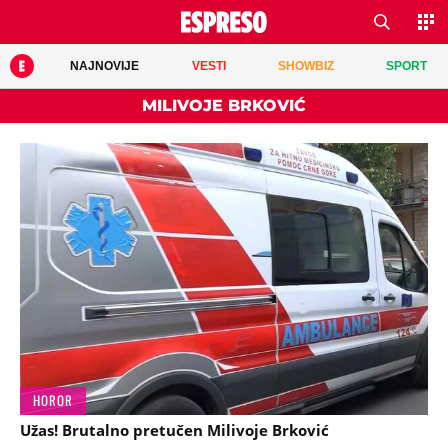
NAJNOVIJE
VESTI
SHOWBIZ
SPORT
MILIVOJE BRKOVIĆ
HOROR
Užas! Brutalno pretučen Milivoje Brković