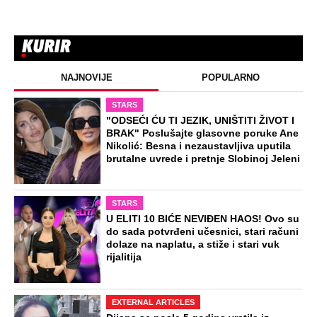
NAJNOVIJE
POPULARNO
STARS
"ODSEĆI ĆU TI JEZIK, UNIŠTITI ŽIVOT I
BRAK" Poslušajte glasovne poruke Ane
Nikolić: Besna i nezaustavljiva uputila
brutalne uvrede i pretnje Slobinoj Jeleni
STARS
U ELITI 10 BIĆE NEVIĐEN HAOS! Ovo su
do sada potvrđeni učesnici, stari računi
dolaze na naplatu, a stiže i stari vuk
rijalitija
EXTERNAL ARTICLES