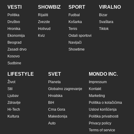
VESTI
SHOWBIZ
SPORT
VIRALNO
Politika
Rijaliti
Fudbal
Bizar
Društvo
Zvezde
Košarka
Svaštara
Hronika
Holivud
Tenis
Tiktok
Ekonomija
Kviz
Ostali sportovi
Beograd
Navijači
Zasadi drvo
Showtime
Kosovo
Sudbine
LIFESTYLE
SVET
MONDO INC.
Život
Planeta
Impressum
Stil
Globalno zagrevanje
Kontakt
Ljubav
Hrvatska
Marketing
Zdravlje
BiH
Politika o kolačićima
Hi-Tech
Crna Gora
Uslovi korišćenja
Kultura
Makedonija
Politika privatnosti
Auto
Privacy policy
Terms of service