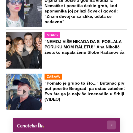
Dijana se posle 5 godina vratila iz
Nemačke i posetila ćerkin grob, kod
spomenika joj prilazi čovek i govori:
"Znam devojku sa slike, udala se
nedavno"
STARS
"NEMOJ VIŠE NIKADA DA SI POSLALA
PORUKU MOM RALETU!" Ana Nikolić
žestoko napala ženu Slobe Radanovića
ZABAVA
"Pomalo je grubo to što..." Britanac prvi
put posetio Beograd, pa ostao zatečen:
Evo šta ga je najviše iznenadilo u Srbiji
(VIDEO)