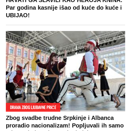
HRVATI GA SLAVILI KAO HEROJA KNINA:
Par godina kasnije išao od kuće do kuće i
UBIJAO!
DRAMA ZBOG LJUBAVNE PRIČE
Zbog svadbe trudne Srpkinje i Albanca
proradio nacionalizam! Popljuvali ih samo