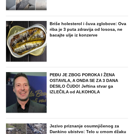
Briše holesterol i čuva zglobove: Ova
riba je 3 puta zdravija od lososa, ne
bacajte ulje iz konzerve
PEĐU JE ZBOG POROKA I ŽENA
OSTAVILA, A ONDA SE ZA 3 DANA
DESILO ČUDO! Jeftina stvar ga
IZLEČILA od ALKOHOLA
Jezivo priznanje osumnjičenog za
Dankino ubistvo: Telo u crnom džaku