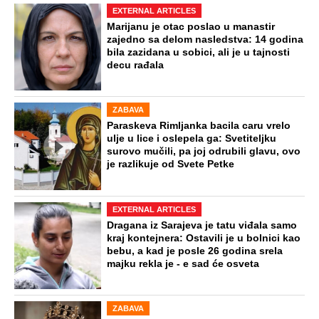
EXTERNAL ARTICLES
Marijanu je otac poslao u manastir
zajedno sa delom nasledstva: 14 godina
bila zazidana u sobici, ali je u tajnosti
decu rađala
ZABAVA
Paraskeva Rimljanka bacila caru vrelo
ulje u lice i oslepela ga: Svetiteljku
surovo mučili, pa joj odrubili glavu, ovo
je razlikuje od Svete Petke
EXTERNAL ARTICLES
Dragana iz Sarajeva je tatu viđala samo
kraj kontejnera: Ostavili je u bolnici kao
bebu, a kad je posle 26 godina srela
majku rekla je - e sad će osveta
ZABAVA