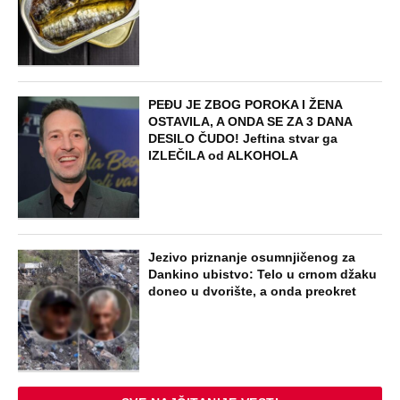
PEĐU JE ZBOG POROKA I ŽENA
OSTAVILA, A ONDA SE ZA 3 DANA
DESILO ČUDO! Jeftina stvar ga
IZLEČILA od ALKOHOLA
Jezivo priznanje osumnjičenog za
Dankino ubistvo: Telo u crnom džaku
doneo u dvorište, a onda preokret