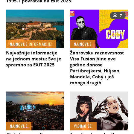
1995. i povratak na Exit 2025.
7
NAJNOVIJE INFORMACIJE!
NAJNOVIJE
Najvažnije informacije
Žanrovsku raznovrsnost
na jednom mestu: Sve je
Visa Fusion bine ove
spremno za EXIT 2025
godine donose
Partibrejkersi, Hiljson
Mandela, Coby i još
mnogo drugih
NAJNOVIJE
VIDIMO SE!