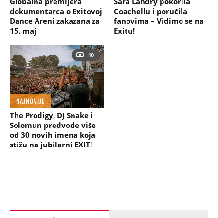
Globalna premijera
Sara Landry pokorila
dokumentarca o Exitovoj
Coachellu i poručila
Dance Areni zakazana za
fanovima – Vidimo se na
15. maj
Exitu!
10
NAJNOVIJE
The Prodigy, DJ Snake i
Solomun predvode više
od 30 novih imena koja
stižu na jubilarni EXIT!