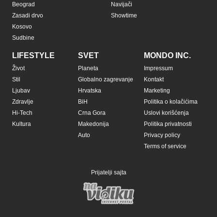
Beograd
Navijači
Zasadi drvo
Showtime
Kosovo
Sudbine
LIFESTYLE
SVET
MONDO INC.
Život
Planeta
Impressum
Stil
Globalno zagrevanje
Kontakt
Ljubav
Hrvatska
Marketing
Zdravlje
BiH
Politika o kolačićima
Hi-Tech
Crna Gora
Uslovi korišćenja
Kultura
Makedonija
Politika privatnosti
Auto
Privacy policy
Terms of service
Prijatelji sajta