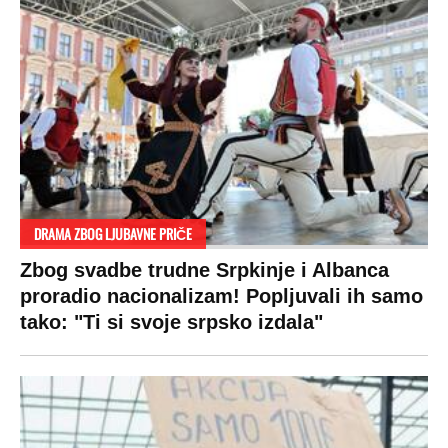
DRAMA ZBOG LJUBAVNE PRIČE
Zbog svadbe trudne Srpkinje i Albanca
proradio nacionalizam! Popljuvali ih samo
tako: "Ti si svoje srpsko izdala"