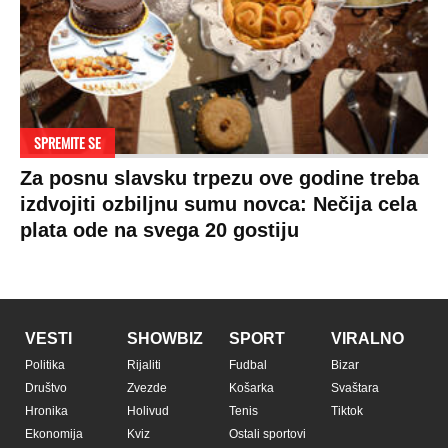
SPREMITE SE
Za posnu slavsku trpezu ove godine treba
izdvojiti ozbiljnu sumu novca: Nečija cela
plata ode na svega 20 gostiju
VESTI
SHOWBIZ
SPORT
VIRALNO
Politika
Rijaliti
Fudbal
Bizar
Društvo
Zvezde
Košarka
Svaštara
Hronika
Holivud
Tenis
Tiktok
Ekonomija
Kviz
Ostali sportovi