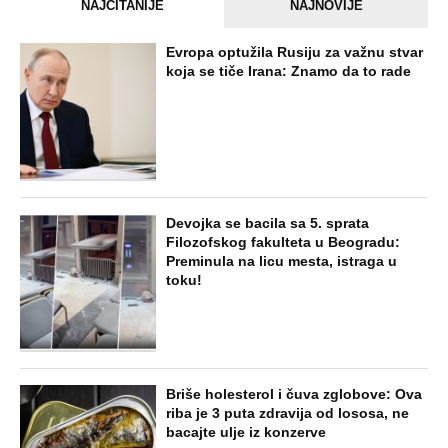
NAJČITANIJE
NAJNOVIJE
Evropa optužila Rusiju za važnu stvar
koja se tiče Irana: Znamo da to rade
Devojka se bacila sa 5. sprata
Filozofskog fakulteta u Beogradu:
Preminula na licu mesta, istraga u
toku!
Briše holesterol i čuva zglobove: Ova
riba je 3 puta zdravija od lososa, ne
bacajte ulje iz konzerve