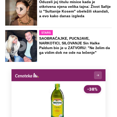
Oduzeli joj titulu misice kada je
otkrivena njena velika tajna: Život Safije
iz "Sultanije Kosem" obeležili skandali,
a evo kako danas izgleda
STARS
SAOBRAĆAJKE, PUCNJAVE,
NARKOTICI, SILOVANJE Sin Halke
Paldum bio je u ZATVORU: "Ne želim da
ga vidim dok ne ode na lečenje"