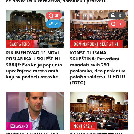
će novca ići u zdravstvo, porodicu i prosvetu
23
13
23
3
SAOPŠTENO
DOM NARODNE SKUPŠTINE
RIK IMENOVAO 11 NOVI
KONSTITUISANA
POSLANIKA U SKUPŠTINI
SKUPŠTINA: Potvrđeni
SRBIJE: Evo ko je popunio
mandati svih 250
upražnjena mesta onih
poslanika, deo poslanika
koji su podneli ostavke
položio zakletvu U HOLU
(FOTO)
IZGLASANO
NOVI SAZIV