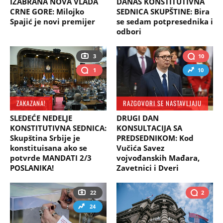
IZABRANA NOVA VLADA
DANAS KONSTITUTIVNA
CRNE GORE: Milojko
SEDNICA SKUPŠTINE: Bira
Spajić je novi premijer
se sedam potpresednika i
odbori
3
10
1
10
ZAKAZANA!
RAZGOVORI SE NASTAVLJAJU
SLEDEĆE NEDELJE
DRUGI DAN
KONSTITUTIVNA SEDNICA:
KONSULTACIJA SA
Skupština Srbije je
PREDSEDNIKOM: Kod
konstituisana ako se
Vučića Savez
potvrde MANDATI 2/3
vojvođanskih Mađara,
POSLANIKA!
Zavetnici i Dveri
22
2
24