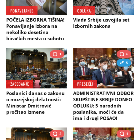
PONAVLJANJE
ODLUKA
POČELA IZBORNA TIŠINA!
Vlada Srbije usvojila set
Ponavljanje izbora na
izbornih zakona
nekoliko desetina
biračkih mesta u subotu
1
6
5
ZASEDANJE
PRESEKLI
Poslanici danas o zakonu
ADMINISTRATIVNI ODBOR
o muzejskoj delatnosti:
SKUPŠTINE SRBIJE DONEO
Ministar Dmitrović
ODLUKU: 5 narodnih
pročitao izmene
poslanika, moći će da
ima i drugi POSAO!
2
1