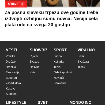
SPREMITE SE
Za posnu slavsku trpezu ove godine treba
izdvojiti ozbiljnu sumu novca: Nečija cela
plata ode na svega 20 gostiju
VESTI
SHOWBIZ
SPORT
VIRALNO
Politika
Rijaliti
Fudbal
Bizar
Društvo
Zvezde
Košarka
Svaštara
Hronika
Holivud
Tenis
Tiktok
Ekonomija
Kviz
Ostali sportovi
Beograd
Navijači
Zasadi drvo
Showtime
Kosovo
Sudbine
LIFESTYLE
SVET
MONDO INC.