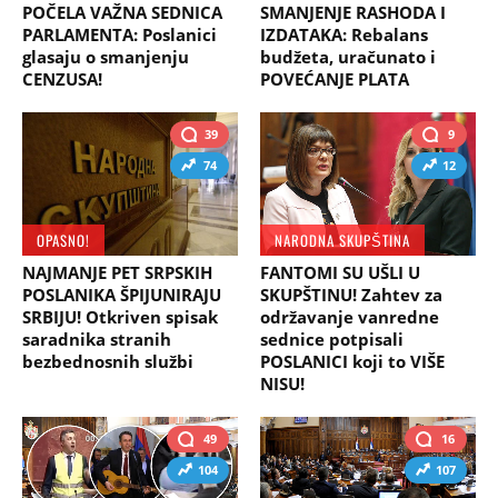
POČELA VAŽNA SEDNICA
SMANJENJE RASHODA I
PARLAMENTA: Poslanici
IZDATAKA: Rebalans
glasaju o smanjenju
budžeta, uračunato i
CENZUSA!
POVEĆANJE PLATA
39
9
74
12
OPASNO!
NARODNA SKUPŠTINA
NAJMANJE PET SRPSKIH
FANTOMI SU UŠLI U
POSLANIKA ŠPIJUNIRAJU
SKUPŠTINU! Zahtev za
SRBIJU! Otkriven spisak
održavanje vanredne
saradnika stranih
sednice potpisali
bezbednosnih službi
POSLANICI koji to VIŠE
NISU!
49
16
104
107