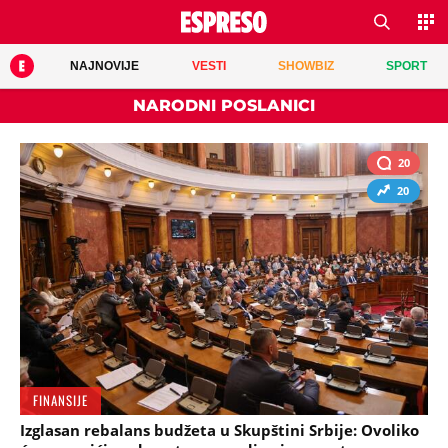
NAJNOVIJE
VESTI
SHOWBIZ
SPORT
NARODNI POSLANICI
20
20
FINANSIJE
Izglasan rebalans budžeta u Skupštini Srbije: Ovoliko