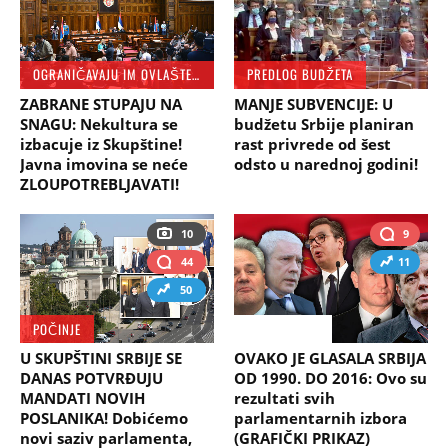
OGRANIČAVAJU IM OVLAŠTENJA
PREDLOG BUDŽETA
ZABRANE STUPAJU NA
MANJE SUBVENCIJE: U
SNAGU: Nekultura se
budžetu Srbije planiran
izbacuje iz Skupštine!
rast privrede od šest
Javna imovina se neće
odsto u narednoj godini!
ZLOUPOTREBLJAVATI!
10
9
44
11
50
POČINJE
IZBORI 2020
U SKUPŠTINI SRBIJE SE
OVAKO JE GLASALA SRBIJA
DANAS POTVRĐUJU
OD 1990. DO 2016: Ovo su
MANDATI NOVIH
rezultati svih
POSLANIKA! Dobićemo
parlamentarnih izbora
novi saziv parlamenta,
(GRAFIČKI PRIKAZ)