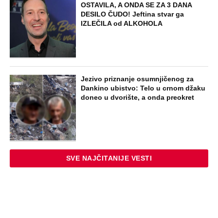
OSTAVILA, A ONDA SE ZA 3 DANA
DESILO ČUDO! Jeftina stvar ga
IZLEČILA od ALKOHOLA
Jezivo priznanje osumnjičenog za
Dankino ubistvo: Telo u crnom džaku
doneo u dvorište, a onda preokret
SVE NAJČITANIJE VESTI