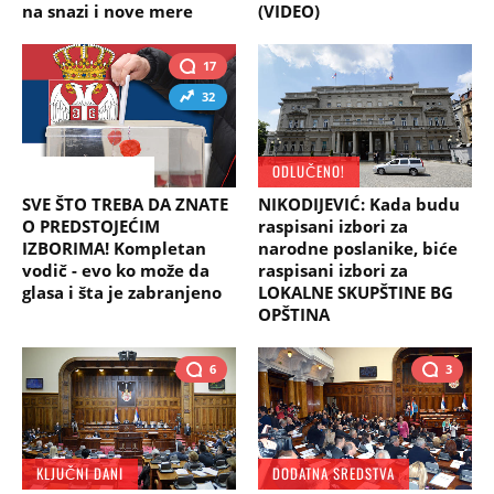
na snazi i nove mere
(VIDEO)
17
32
BUDITE SPREMNI
ODLUČENO!
SVE ŠTO TREBA DA ZNATE
NIKODIJEVIĆ: Kada budu
O PREDSTOJEĆIM
raspisani izbori za
IZBORIMA! Kompletan
narodne poslanike, biće
vodič - evo ko može da
raspisani izbori za
glasa i šta je zabranjeno
LOKALNE SKUPŠTINE BG
OPŠTINA
6
3
KLJUČNI DANI
DODATNA SREDSTVA