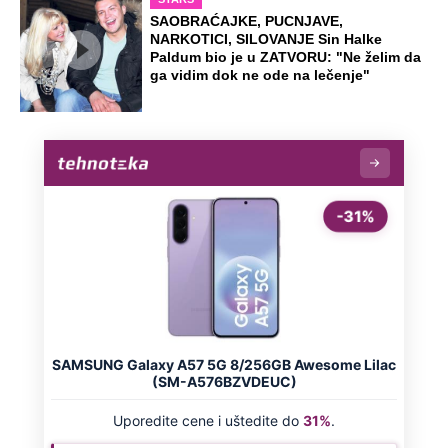
SAOBRAĆAJKE, PUCNJAVE,
NARKOTICI, SILOVANJE Sin Halke
Paldum bio je u ZATVORU: "Ne želim da
ga vidim dok ne ode na lečenje"