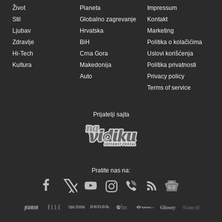
Život
Planeta
Impressum
Stil
Globalno zagrevanje
Kontakt
Ljubav
Hrvatska
Marketing
Zdravlje
BiH
Politika o kolačićima
Hi-Tech
Crna Gora
Uslovi korišćenja
Kultura
Makedonija
Politika privatnosti
Auto
Privacy policy
Terms of service
Prijatelji sajta
Pratite nas na: