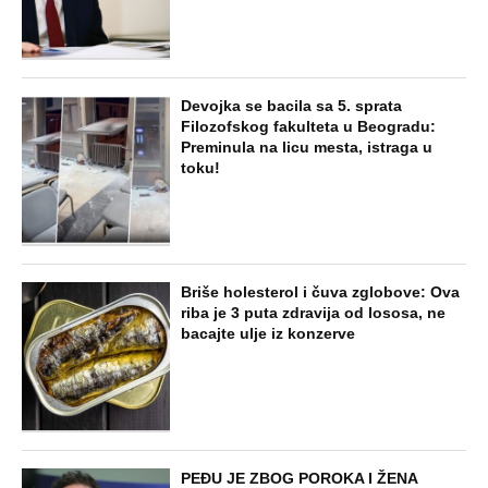
Devojka se bacila sa 5. sprata
Filozofskog fakulteta u Beogradu:
Preminula na licu mesta, istraga u
toku!
Briše holesterol i čuva zglobove: Ova
riba je 3 puta zdravija od lososa, ne
bacajte ulje iz konzerve
PEĐU JE ZBOG POROKA I ŽENA