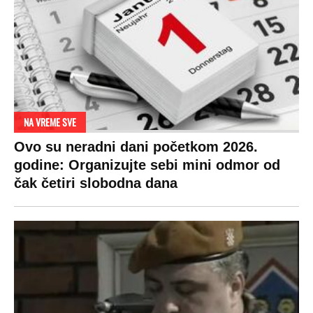
NA VREME SVE
Ovo su neradni dani početkom 2026.
godine: Organizujte sebi mini odmor od
čak četiri slobodna dana