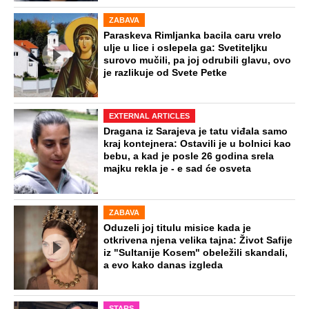
ZABAVA
Paraskeva Rimljanka bacila caru vrelo
ulje u lice i oslepela ga: Svetiteljku
surovo mučili, pa joj odrubili glavu, ovo
je razlikuje od Svete Petke
EXTERNAL ARTICLES
Dragana iz Sarajeva je tatu viđala samo
kraj kontejnera: Ostavili je u bolnici kao
bebu, a kad je posle 26 godina srela
majku rekla je - e sad će osveta
ZABAVA
Oduzeli joj titulu misice kada je
otkrivena njena velika tajna: Život Safije
iz "Sultanije Kosem" obeležili skandali,
a evo kako danas izgleda
STARS