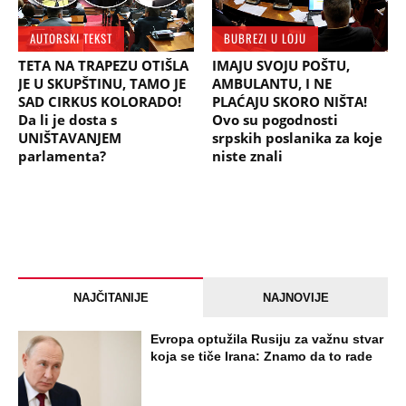
AUTORSKI TEKST
BUBREZI U LOJU
TETA NA TRAPEZU OTIŠLA
IMAJU SVOJU POŠTU,
JE U SKUPŠTINU, TAMO JE
AMBULANTU, I NE
SAD CIRKUS KOLORADO!
PLAĆAJU SKORO NIŠTA!
Da li je dosta s
Ovo su pogodnosti
UNIŠTAVANJEM
srpskih poslanika za koje
parlamenta?
niste znali
NAJČITANIJE
NAJNOVIJE
Evropa optužila Rusiju za važnu stvar
koja se tiče Irana: Znamo da to rade