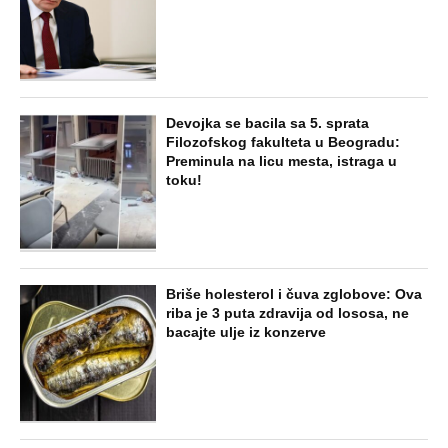
Devojka se bacila sa 5. sprata
Filozofskog fakulteta u Beogradu:
Preminula na licu mesta, istraga u
toku!
Briše holesterol i čuva zglobove: Ova
riba je 3 puta zdravija od lososa, ne
bacajte ulje iz konzerve