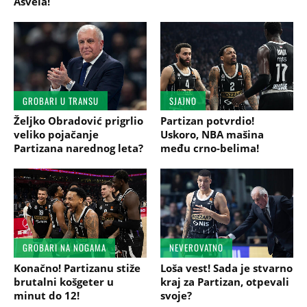
Asvela!
GROBARI U TRANSU
SJAJNO
Željko Obradović prigrlio
Partizan potvrdio!
veliko pojačanje
Uskoro, NBA mašina
Partizana narednog leta?
među crno-belima!
GROBARI NA NOGAMA
NEVEROVATNO
Konačno! Partizanu stiže
Loša vest! Sada je stvarno
brutalni košgeter u
kraj za Partizan, otpevali
minut do 12!
svoje?