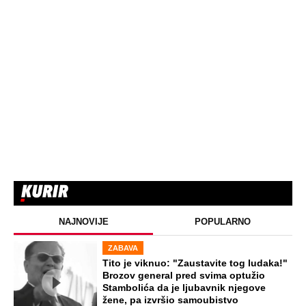
NAJNOVIJE
POPULARNO
ZABAVA
Tito je viknuo: "Zaustavite tog ludaka!"
Brozov general pred svima optužio
Stambolića da je ljubavnik njegove
žene, pa izvršio samoubistvo