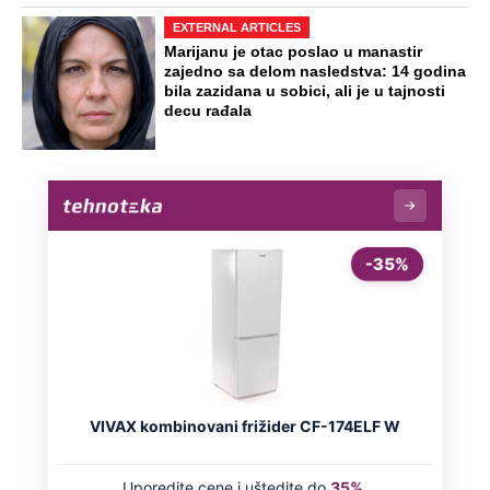
EXTERNAL ARTICLES
Marijanu je otac poslao u manastir
zajedno sa delom nasledstva: 14 godina
bila zazidana u sobici, ali je u tajnosti
decu rađala