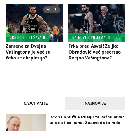
13
CRNO-BELI REŠAVAJU
NAJNOVIJE INFORMACIJE PRE NOVO DUPLO KOLO U EVROLIGI
Zamena za Dvejna
Frka pred Asvel! Željko
Vašingtona je već tu,
Obradović već precrtao
čeka se eksplozija?
Dvejna Vašingtona?
NAJČITANIJE
NAJNOVIJE
Evropa optužila Rusiju za važnu stvar
koja se tiče Irana: Znamo da to rade