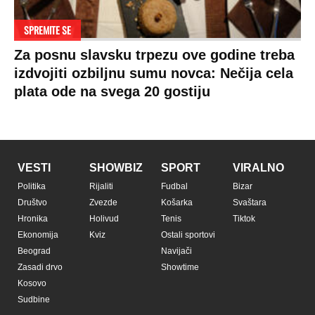
SPREMITE SE
Za posnu slavsku trpezu ove godine treba
izdvojiti ozbiljnu sumu novca: Nečija cela
plata ode na svega 20 gostiju
VESTI
SHOWBIZ
SPORT
VIRALNO
Politika
Rijaliti
Fudbal
Bizar
Društvo
Zvezde
Košarka
Svaštara
Hronika
Holivud
Tenis
Tiktok
Ekonomija
Kviz
Ostali sportovi
Beograd
Navijači
Zasadi drvo
Showtime
Kosovo
Sudbine