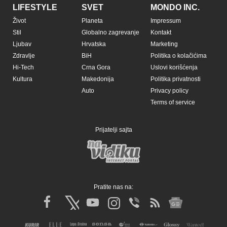
LIFESTYLE
SVET
MONDO INC.
Život
Planeta
Impressum
Stil
Globalno zagrevanje
Kontakt
Ljubav
Hrvatska
Marketing
Zdravlje
BiH
Politika o kolačićima
Hi-Tech
Crna Gora
Uslovi korišćenja
Kultura
Makedonija
Politika privatnosti
Auto
Privacy policy
Terms of service
Prijatelji sajta
Pratite nas na: