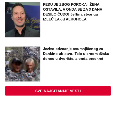
PEĐU JE ZBOG POROKA I ŽENA
OSTAVILA, A ONDA SE ZA 3 DANA
DESILO ČUDO! Jeftina stvar ga
IZLEČILA od ALKOHOLA
Jezivo priznanje osumnjičenog za
Dankino ubistvo: Telo u crnom džaku
doneo u dvorište, a onda preokret
SVE NAJČITANIJE VESTI