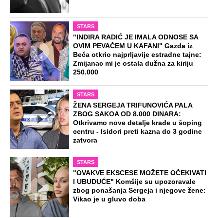
STARS
"INDIRA RADIĆ JE IMALA ODNOSE SA
OVIM PEVAČEM U KAFANI" Gazda iz
Beča otkrio najprljavije estradne tajne:
Zmijanac mi je ostala dužna za kiriju
250.000
STARS
ŽENA SERGEJA TRIFUNOVIĆA PALA
ZBOG SAKOA OD 8.000 DINARA:
Otkrivamo nove detalje krađe u šoping
centru - Isidori preti kazna do 3 godine
zatvora
STARS
"OVAKVE EKSCESE MOŽETE OČEKIVATI
I UBUDUĆE" Komšije su upozoravale
zbog ponašanja Sergeja i njegove žene:
Vikao je u gluvo doba