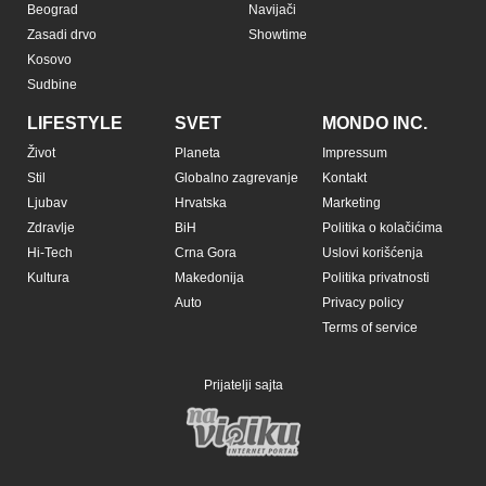
Beograd
Navijači
Zasadi drvo
Showtime
Kosovo
Sudbine
LIFESTYLE
SVET
MONDO INC.
Život
Planeta
Impressum
Stil
Globalno zagrevanje
Kontakt
Ljubav
Hrvatska
Marketing
Zdravlje
BiH
Politika o kolačićima
Hi-Tech
Crna Gora
Uslovi korišćenja
Kultura
Makedonija
Politika privatnosti
Auto
Privacy policy
Terms of service
Prijatelji sajta