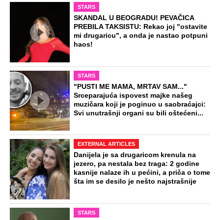
STARS
SKANDAL U BEOGRADU! PEVAČICA
PREBILA TAKSISTU: Rekao joj "ostavite
mi drugaricu", a onda je nastao potpuni
haos!
STARS
"PUSTI ME MAMA, MRTAV SAM..."
Srceparajuća ispovest majke našeg
muzičara koji je poginuo u saobraćajci:
Svi unutrašnji organi su bili oštećeni...
EXTERNAL ARTICLES
Danijela je sa drugaricom krenula na
jezero, pa nestala bez traga: 2 godine
kasnije nalaze ih u pećini, a priča o tome
šta im se desilo je nešto najstrašnije
STARS