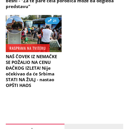
besni - "Za te pare cela porodica može da odgleda
predstavu"
21
RASPRAVA NA TVITERU
NAŠ ČOVEK IZ NEMAČKE
SE POŽALIO NA CENU
ĐAČKOG IZLETA! Nije
očekivao da će Srbima
STATI NA ŽULJ - nastao
OPŠTI HAOS