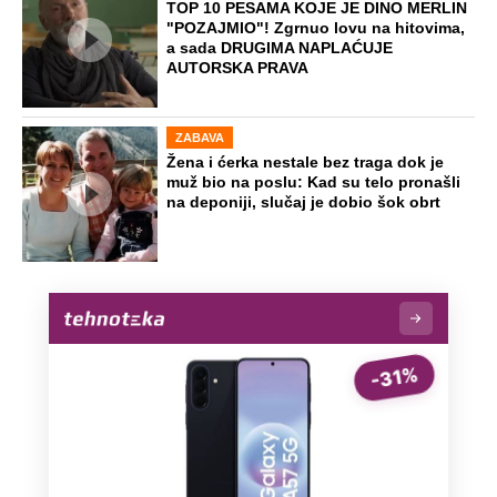
TOP 10 PESAMA KOJE JE DINO MERLIN
"POZAJMIO"! Zgrnuo lovu na hitovima,
a sada DRUGIMA NAPLAĆUJE
AUTORSKA PRAVA
ZABAVA
Žena i ćerka nestale bez traga dok je
muž bio na poslu: Kad su telo pronašli
na deponiji, slučaj je dobio šok obrt