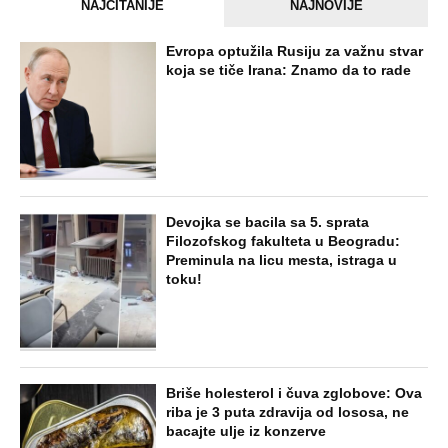
NAJČITANIJE
NAJNOVIJE
Evropa optužila Rusiju za važnu stvar
koja se tiče Irana: Znamo da to rade
Devojka se bacila sa 5. sprata
Filozofskog fakulteta u Beogradu:
Preminula na licu mesta, istraga u
toku!
Briše holesterol i čuva zglobove: Ova
riba je 3 puta zdravija od lososa, ne
bacajte ulje iz konzerve