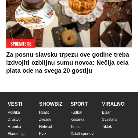
SPREMITE SE
Za posnu slavsku trpezu ove godine treba
izdvojiti ozbiljnu sumu novca: Nečija cela
plata ode na svega 20 gostiju
VESTI
SHOWBIZ
SPORT
VIRALNO
Politika
Rijaliti
Fudbal
Bizar
Društvo
Zvezde
Košarka
Svaštara
Hronika
Holivud
Tenis
Tiktok
Ekonomija
Kviz
Ostali sportovi