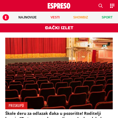
NAJNOVIJE
VESTI
SHOWBIZ
SPORT
ĐAČKI IZLET
PRESKUPO
Škole deru za odlazak đaka u pozorište! Roditelji