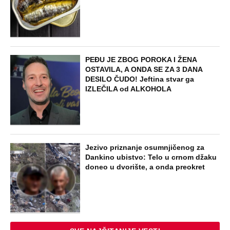
PEĐU JE ZBOG POROKA I ŽENA
OSTAVILA, A ONDA SE ZA 3 DANA
DESILO ČUDO! Jeftina stvar ga
IZLEČILA od ALKOHOLA
Jezivo priznanje osumnjičenog za
Dankino ubistvo: Telo u crnom džaku
doneo u dvorište, a onda preokret