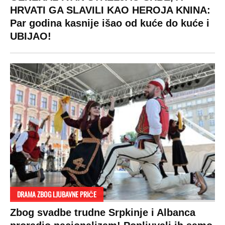
HRVATI GA SLAVILI KAO HEROJA KNINA:
Par godina kasnije išao od kuće do kuće i
UBIJAO!
DRAMA ZBOG LJUBAVNE PRIČE
Zbog svadbe trudne Srpkinje i Albanca