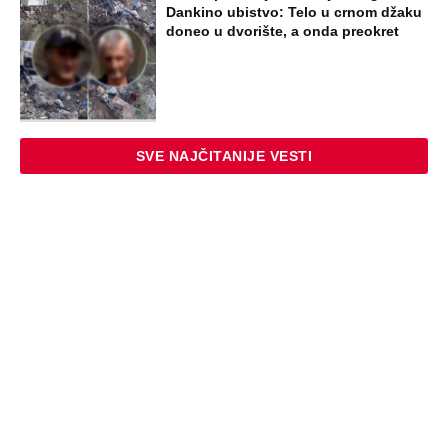
Dankino ubistvo: Telo u crnom džaku
doneo u dvorište, a onda preokret
SVE NAJČITANIJE VESTI