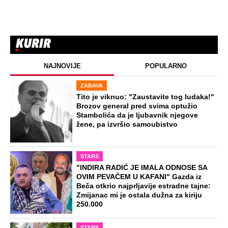
NAJNOVIJE
POPULARNO
ZABAVA
Tito je viknuo: "Zaustavite tog ludaka!"
Brozov general pred svima optužio
Stambolića da je ljubavnik njegove
žene, pa izvršio samoubistvo
STARS
"INDIRA RADIĆ JE IMALA ODNOSE SA
OVIM PEVAČEM U KAFANI" Gazda iz
Beča otkrio najprljavije estradne tajne:
Zmijanac mi je ostala dužna za kiriju
250.000
STARS