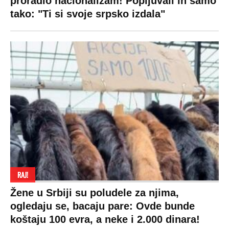
proradio nacionalizam! Popljuvali ih samo
tako: "Ti si svoje srpsko izdala"
RAJ!
Žene u Srbiji su poludele za njima,
ogledaju se, bacaju pare: Ovde bunde
koštaju 100 evra, a neke i 2.000 dinara!