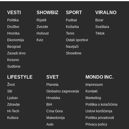
VESTI
SHOWBIZ
SPORT
VIRALNO
Politika
Rijaliti
Fudbal
Bizar
Društvo
Zvezde
Košarka
Svaštara
Hronika
Holivud
Tenis
Tiktok
Ekonomija
Kviz
Ostali sportovi
Beograd
Navijači
Zasadi drvo
Showtime
Kosovo
Sudbine
LIFESTYLE
SVET
MONDO INC.
Život
Planeta
Impressum
Stil
Globalno zagrevanje
Kontakt
Ljubav
Hrvatska
Marketing
Zdravlje
BiH
Politika o kolačićima
Hi-Tech
Crna Gora
Uslovi korišćenja
Kultura
Makedonija
Politika privatnosti
Auto
Privacy policy