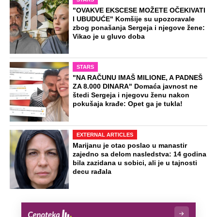
"OVAKVE EKSCESE MOŽETE OČEKIVATI
I UBUDUĆE" Komšije su upozoravale
zbog ponašanja Sergeja i njegove žene:
Vikao je u gluvo doba
STARS
"NA RAČUNU IMAŠ MILIONE, A PADNEŠ
ZA 8.000 DINARA" Domaća javnost ne
štedi Sergeja i njegovu ženu nakon
pokušaja krađe: Opet ga je tukla!
EXTERNAL ARTICLES
Marijanu je otac poslao u manastir
zajedno sa delom nasledstva: 14 godina
bila zazidana u sobici, ali je u tajnosti
decu rađala