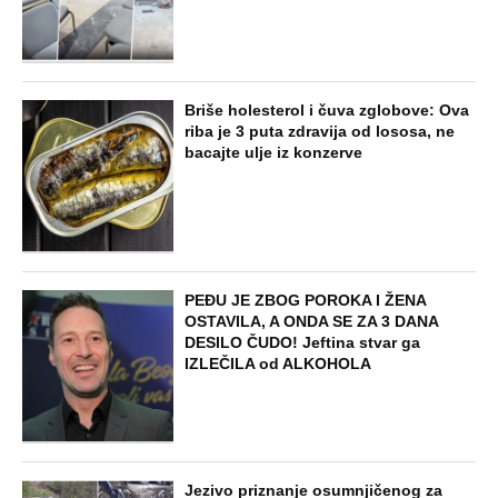
Briše holesterol i čuva zglobove: Ova
riba je 3 puta zdravija od lososa, ne
bacajte ulje iz konzerve
PEĐU JE ZBOG POROKA I ŽENA
OSTAVILA, A ONDA SE ZA 3 DANA
DESILO ČUDO! Jeftina stvar ga
IZLEČILA od ALKOHOLA
Jezivo priznanje osumnjičenog za