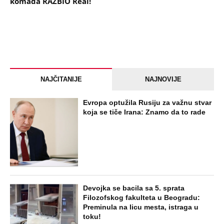
komada RAZBIO Real!
NAJČITANIJE
NAJNOVIJE
Evropa optužila Rusiju za važnu stvar
koja se tiče Irana: Znamo da to rade
Devojka se bacila sa 5. sprata
Filozofskog fakulteta u Beogradu:
Preminula na licu mesta, istraga u
toku!