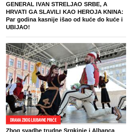
GENERAL IVAN STRELJAO SRBE, A
HRVATI GA SLAVILI KAO HEROJA KNINA:
Par godina kasnije išao od kuće do kuće i
UBIJAO!
DRAMA ZBOG LJUBAVNE PRIČE
Zbog svadbe trudne Srpkinje i Albanca