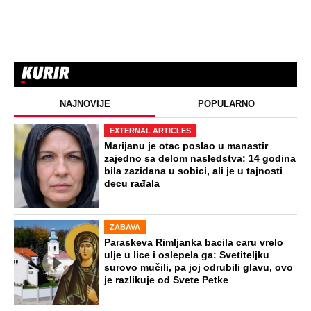
NAJNOVIJE
POPULARNO
EXTERNAL ARTICLES
Marijanu je otac poslao u manastir
zajedno sa delom nasledstva: 14 godina
bila zazidana u sobici, ali je u tajnosti
decu rađala
ZABAVA
Paraskeva Rimljanka bacila caru vrelo
ulje u lice i oslepela ga: Svetiteljku
surovo mučili, pa joj odrubili glavu, ovo
je razlikuje od Svete Petke