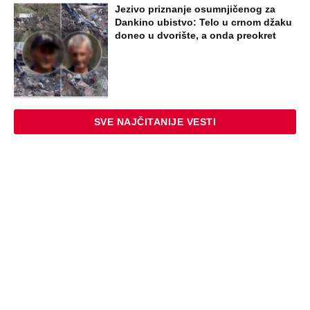
Jezivo priznanje osumnjičenog za
Dankino ubistvo: Telo u crnom džaku
doneo u dvorište, a onda preokret
SVE NAJČITANIJE VESTI