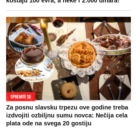
koštaju 100 evra, a neke i 2.000 dinara!
SPREMITE SE
Za posnu slavsku trpezu ove godine treba
izdvojiti ozbiljnu sumu novca: Nečija cela
plata ode na svega 20 gostiju