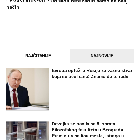
ĆE VAS ODUŠEVITI: Od sada ćete raditi samo na ovaj
način
NAJČITANIJE
NAJNOVIJE
Evropa optužila Rusiju za važnu stvar
koja se tiče Irana: Znamo da to rade
Devojka se bacila sa 5. sprata
Filozofskog fakulteta u Beogradu:
Preminula na licu mesta, istraga u