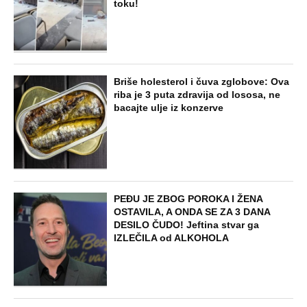
toku!
Briše holesterol i čuva zglobove: Ova
riba je 3 puta zdravija od lososa, ne
bacajte ulje iz konzerve
PEĐU JE ZBOG POROKA I ŽENA
OSTAVILA, A ONDA SE ZA 3 DANA
DESILO ČUDO! Jeftina stvar ga
IZLEČILA od ALKOHOLA