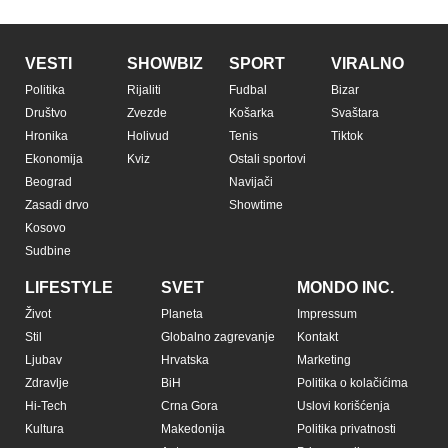
VESTI
SHOWBIZ
SPORT
VIRALNO
Politika
Rijaliti
Fudbal
Bizar
Društvo
Zvezde
Košarka
Svaštara
Hronika
Holivud
Tenis
Tiktok
Ekonomija
Kviz
Ostali sportovi
Beograd
Navijači
Zasadi drvo
Showtime
Kosovo
Sudbine
LIFESTYLE
SVET
MONDO INC.
Život
Planeta
Impressum
Stil
Globalno zagrevanje
Kontakt
Ljubav
Hrvatska
Marketing
Zdravlje
BiH
Politika o kolačićima
Hi-Tech
Crna Gora
Uslovi korišćenja
Kultura
Makedonija
Politika privatnosti