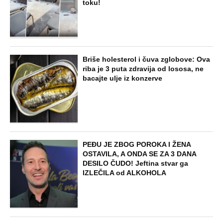
toku!
Briše holesterol i čuva zglobove: Ova
riba je 3 puta zdravija od lososa, ne
bacajte ulje iz konzerve
PEĐU JE ZBOG POROKA I ŽENA
OSTAVILA, A ONDA SE ZA 3 DANA
DESILO ČUDO! Jeftina stvar ga
IZLEČILA od ALKOHOLA