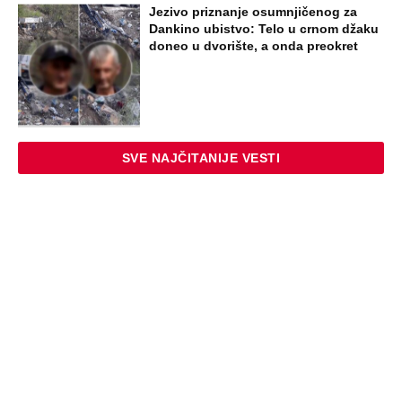
Jezivo priznanje osumnjičenog za
Dankino ubistvo: Telo u crnom džaku
doneo u dvorište, a onda preokret
SVE NAJČITANIJE VESTI