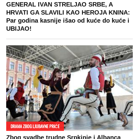
GENERAL IVAN STRELJAO SRBE, A
HRVATI GA SLAVILI KAO HEROJA KNINA:
Par godina kasnije išao od kuće do kuće i
UBIJAO!
DRAMA ZBOG LJUBAVNE PRIČE
Zbog svadbe trudne Srpkinje i Albanca