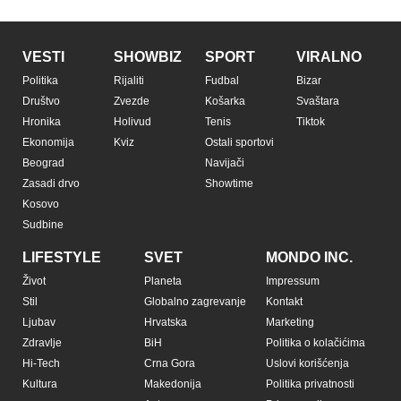
VESTI
SHOWBIZ
SPORT
VIRALNO
Politika
Rijaliti
Fudbal
Bizar
Društvo
Zvezde
Košarka
Svaštara
Hronika
Holivud
Tenis
Tiktok
Ekonomija
Kviz
Ostali sportovi
Beograd
Navijači
Zasadi drvo
Showtime
Kosovo
Sudbine
LIFESTYLE
SVET
MONDO INC.
Život
Planeta
Impressum
Stil
Globalno zagrevanje
Kontakt
Ljubav
Hrvatska
Marketing
Zdravlje
BiH
Politika o kolačićima
Hi-Tech
Crna Gora
Uslovi korišćenja
Kultura
Makedonija
Politika privatnosti