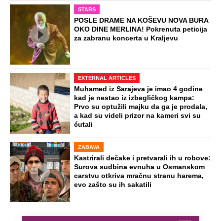
STARS
POSLE DRAME NA KOŠEVU NOVA BURA
OKO DINE MERLINA! Pokrenuta peticija
za zabranu koncerta u Kraljevu
EXTERNAL ARTICLES
Muhamed iz Sarajeva je imao 4 godine
kad je nestao iz izbegličkog kampa:
Prvo su optužili majku da ga je prodala,
a kad su videli prizor na kameri svi su
ćutali
ZABAVA
Kastrirali dečake i pretvarali ih u robove:
Surova sudbina evnuha u Osmanskom
carstvu otkriva mračnu stranu harema,
evo zašto su ih sakatili