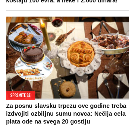
koštaju 100 evra, a neke i 2.000 dinara!
SPREMITE SE
Za posnu slavsku trpezu ove godine treba
izdvojiti ozbiljnu sumu novca: Nečija cela
plata ode na svega 20 gostiju