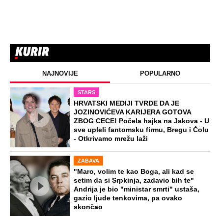
NAJNOVIJE
POPULARNO
STARS
HRVATSKI MEDIJI TVRDE DA JE
JOZINOVIĆEVA KARIJERA GOTOVA
ZBOG CECE! Počela hajka na Jakova - U
sve upleli fantomsku firmu, Bregu i Čolu
- Otkrivamo mrežu laži
ZABAVA
"Maro, volim te kao Boga, ali kad se
setim da si Srpkinja, zadavio bih te"
Andrija je bio "ministar smrti" ustaša,
gazio ljude tenkovima, pa ovako
skončao