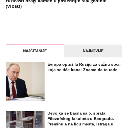
ružičasti dragi kamen u poslednjih 300 godina!
(VIDEO)
NAJČITANIJE
NAJNOVIJE
Evropa optužila Rusiju za važnu stvar
koja se tiče Irana: Znamo da to rade
Devojka se bacila sa 5. sprata
Filozofskog fakulteta u Beogradu:
Preminula na licu mesta, istraga u