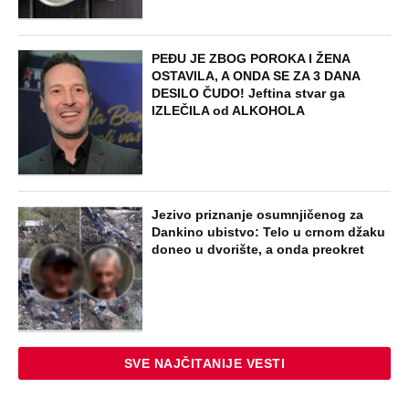
PEĐU JE ZBOG POROKA I ŽENA
OSTAVILA, A ONDA SE ZA 3 DANA
DESILO ČUDO! Jeftina stvar ga
IZLEČILA od ALKOHOLA
Jezivo priznanje osumnjičenog za
Dankino ubistvo: Telo u crnom džaku
doneo u dvorište, a onda preokret
SVE NAJČITANIJE VESTI