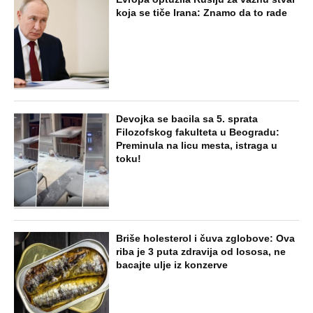
koja se tiče Irana: Znamo da to rade
Devojka se bacila sa 5. sprata
Filozofskog fakulteta u Beogradu:
Preminula na licu mesta, istraga u
toku!
Briše holesterol i čuva zglobove: Ova
riba je 3 puta zdravija od lososa, ne
bacajte ulje iz konzerve