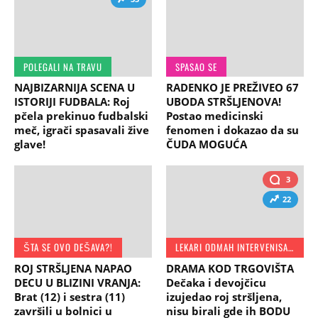
POLEGALI NA TRAVU
SPASAO SE
NAJBIZARNIJA SCENA U
RADENKO JE PREŽIVEO 67
ISTORIJI FUDBALA: Roj
UBODA STRŠLJENOVA!
pčela prekinuo fudbalski
Postao medicinski
meč, igrači spasavali žive
fenomen i dokazao da su
glave!
ČUDA MOGUĆA
3
22
ŠTA SE OVO DEŠAVA?!
LEKARI ODMAH INTERVENISALI
ROJ STRŠLJENA NAPAO
DRAMA KOD TRGOVIŠTA
DECU U BLIZINI VRANJA:
Dečaka i devojčicu
Brat (12) i sestra (11)
izujedao roj stršljena,
završili u bolnici u
nisu birali gde ih BODU