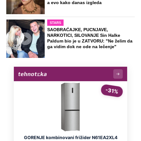
a evo kako danas izgleda
STARS
SAOBRAĆAJKE, PUCNJAVE,
NARKOTICI, SILOVANJE Sin Halke
Paldum bio je u ZATVORU: "Ne želim da
ga vidim dok ne ode na lečenje"