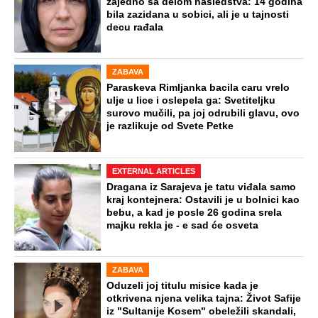
zajedno sa delom nasledstva: 14 godina
bila zazidana u sobici, ali je u tajnosti
decu rađala
ZABAVA
Paraskeva Rimljanka bacila caru vrelo
ulje u lice i oslepela ga: Svetiteljku
surovo mučili, pa joj odrubili glavu, ovo
je razlikuje od Svete Petke
EXTERNAL ARTICLES
Dragana iz Sarajeva je tatu viđala samo
kraj kontejnera: Ostavili je u bolnici kao
bebu, a kad je posle 26 godina srela
majku rekla je - e sad će osveta
ZABAVA
Oduzeli joj titulu misice kada je
otkrivena njena velika tajna: Život Safije
iz "Sultanije Kosem" obeležili skandali,