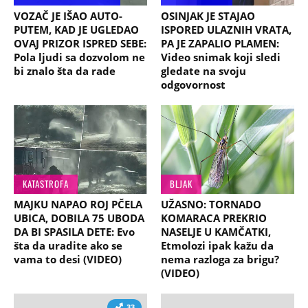
VOZAČ JE IŠAO AUTO-
OSINJAK JE STAJAO
PUTEM, KAD JE UGLEDAO
ISPORED ULAZNIH VRATA,
OVAJ PRIZOR ISPRED SEBE:
PA JE ZAPALIO PLAMEN:
Pola ljudi sa dozvolom ne
Video snimak koji sledi
bi znalo šta da rade
gledate na svoju
odgovornost
KATASTROFA
BLJAK
MAJKU NAPAO ROJ PČELA
UŽASNO: TORNADO
UBICA, DOBILA 75 UBODA
KOMARACA PREKRIO
DA BI SPASILA DETE: Evo
NASELJE U KAMČATKI,
šta da uradite ako se
Etmolozi ipak kažu da
vama to desi (VIDEO)
nema razloga za brigu?
(VIDEO)
33