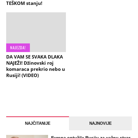
TEŠKOM stanju!
NAJEZDA!
DA VAM SE SVAKA DLAKA
NAJEŽI! Džinovski roj
komaraca prekrio nebo u
Rusiji! (VIDEO)
NAJČITANIJE
NAJNOVIJE
Evropa optužila Rusiju za važnu stvar