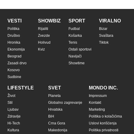
VESTI
SHOWBIZ
SPORT
VIRALNO
Politika
Rijaliti
Fudbal
Bizar
Društvo
Zvezde
Košarka
Svaštara
Hronika
Holivud
Tenis
Tiktok
Ekonomija
Kviz
Ostali sportovi
Beograd
Navijači
Zasadi drvo
Showtime
Kosovo
Sudbine
LIFESTYLE
SVET
MONDO INC.
Život
Planeta
Impressum
Stil
Globalno zagrevanje
Kontakt
Ljubav
Hrvatska
Marketing
Zdravlje
BiH
Politika o kolačićima
Hi-Tech
Crna Gora
Uslovi korišćenja
Kultura
Makedonija
Politika privatnosti