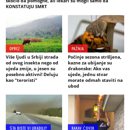
skočio da pomogne, ali lekari su mogli samo da
KONSTATUJU SMRT
OPREZ
PAŽNJA
Više ljudi u Srbiji strada
Počinje sezona stršljena,
od ovog insekta nego od
kazne za ubijanje su
ujeda zmije, u jesen su
drakonske: Ako vas
posebno aktivni! Deluju
ujede, jednu stvar
kao "teroristi"
morate odmah staviti na
ubod
ŠTA BISTE VI URADILI?
KAKAV ČOVEK