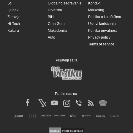
Stil
Globalno zagrevanje
Kontakt
Ljubav
Hrvatska
Marketing
Zdravlje
BiH
Politika o kolačićima
Hi-Tech
Crna Gora
Uslovi korišćenja
Kultura
Makedonija
Politika privatnosti
Auto
Privacy policy
Terms of service
Prijatelji sajta
Pratite nas na: