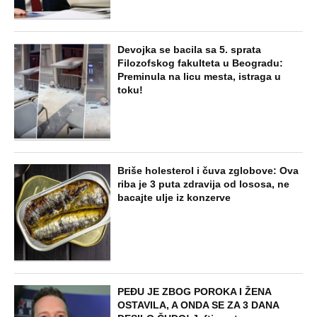
Devojka se bacila sa 5. sprata
Filozofskog fakulteta u Beogradu:
Preminula na licu mesta, istraga u
toku!
Briše holesterol i čuva zglobove: Ova
riba je 3 puta zdravija od lososa, ne
bacajte ulje iz konzerve
PEĐU JE ZBOG POROKA I ŽENA
OSTAVILA, A ONDA SE ZA 3 DANA