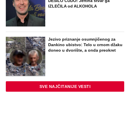
DESILO ČUDO! Jeftina stvar ga
IZLEČILA od ALKOHOLA
Jezivo priznanje osumnjičenog za
Dankino ubistvo: Telo u crnom džaku
doneo u dvorište, a onda preokret
SVE NAJČITANIJE VESTI