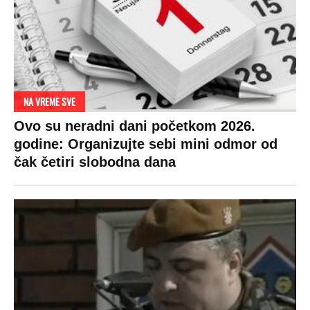
NA VREME SVE
Ovo su neradni dani početkom 2026.
godine: Organizujte sebi mini odmor od
čak četiri slobodna dana