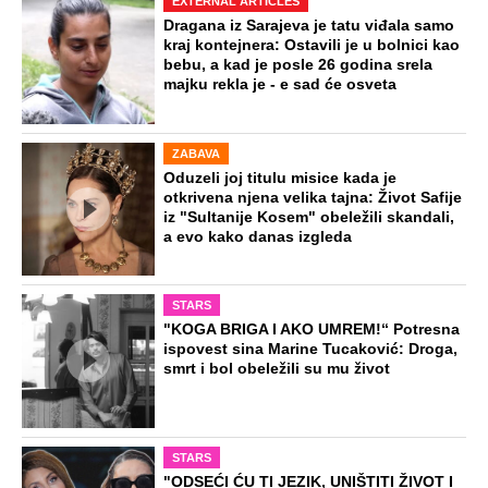
EXTERNAL ARTICLES
Dragana iz Sarajeva je tatu viđala samo
kraj kontejnera: Ostavili je u bolnici kao
bebu, a kad je posle 26 godina srela
majku rekla je - e sad će osveta
ZABAVA
Oduzeli joj titulu misice kada je
otkrivena njena velika tajna: Život Safije
iz "Sultanije Kosem" obeležili skandali,
a evo kako danas izgleda
STARS
"KOGA BRIGA I AKO UMREM!“ Potresna
ispovest sina Marine Tucaković: Droga,
smrt i bol obeležili su mu život
STARS
"ODSEĆI ĆU TI JEZIK, UNIŠTITI ŽIVOT I