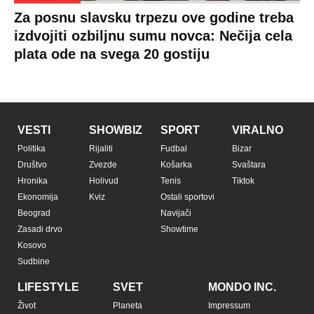
Za posnu slavsku trpezu ove godine treba
izdvojiti ozbiljnu sumu novca: Nečija cela
plata ode na svega 20 gostiju
VESTI
SHOWBIZ
SPORT
VIRALNO
Politika
Rijaliti
Fudbal
Bizar
Društvo
Zvezde
Košarka
Svaštara
Hronika
Holivud
Tenis
Tiktok
Ekonomija
Kviz
Ostali sportovi
Beograd
Navijači
Zasadi drvo
Showtime
Kosovo
Sudbine
LIFESTYLE
SVET
MONDO INC.
Život
Planeta
Impressum