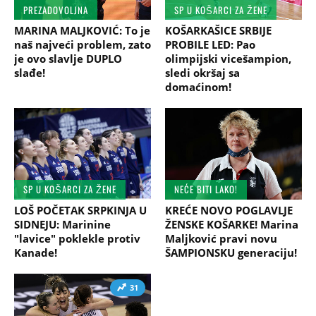
PREZADOVOLJNA
SP U KOŠARCI ZA ŽENE
MARINA MALJKOVIĆ: To je
KOŠARKAŠICE SRBIJE
naš najveći problem, zato
PROBILE LED: Pao
je ovo slavlje DUPLO
olimpijski vicešampion,
slađe!
sledi okršaj sa
domaćinom!
SP U KOŠARCI ZA ŽENE
NEĆE BITI LAKO!
LOŠ POČETAK SRPKINJA U
KREĆE NOVO POGLAVLJE
SIDNEJU: Marinine
ŽENSKE KOŠARKE! Marina
"lavice" poklekle protiv
Maljković pravi novu
Kanade!
ŠAMPIONSKU generaciju!
31