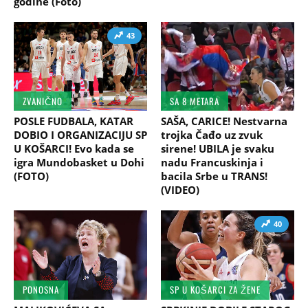
godine (Foto)
43
ZVANIČNO
SA 8 METARA
POSLE FUDBALA, KATAR
SAŠA, CARICE! Nestvarna
DOBIO I ORGANIZACIJU SP
trojka Čađo uz zvuk
U KOŠARCI! Evo kada se
sirene! UBILA je svaku
igra Mundobasket u Dohi
nadu Francuskinja i
(FOTO)
bacila Srbe u TRANS!
(VIDEO)
40
PONOSNA
SP U KOŠARCI ZA ŽENE