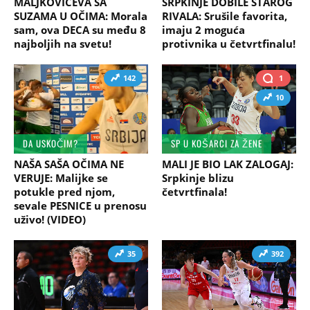
MALJKOVIĆEVA SA
SRPKINJE DOBILE STAROG
SUZAMA U OČIMA: Morala
RIVALA: Srušile favorita,
sam, ova DECA su među 8
imaju 2 moguća
najboljih na svetu!
protivnika u četvrtfinalu!
142
1
10
DA USKOČIM?
SP U KOŠARCI ZA ŽENE
NAŠA SAŠA OČIMA NE
MALI JE BIO LAK ZALOGAJ:
VERUJE: Malijke se
Srpkinje blizu
potukle pred njom,
četvrtfinala!
sevale PESNICE u prenosu
uživo! (VIDEO)
35
392