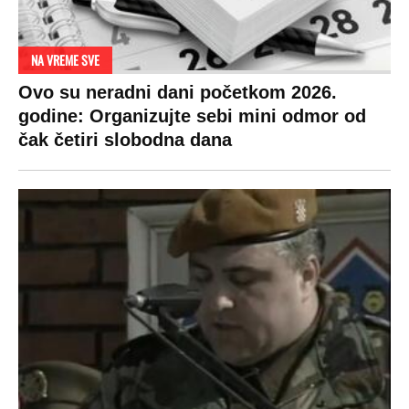
NA VREME SVE
Ovo su neradni dani početkom 2026.
godine: Organizujte sebi mini odmor od
čak četiri slobodna dana