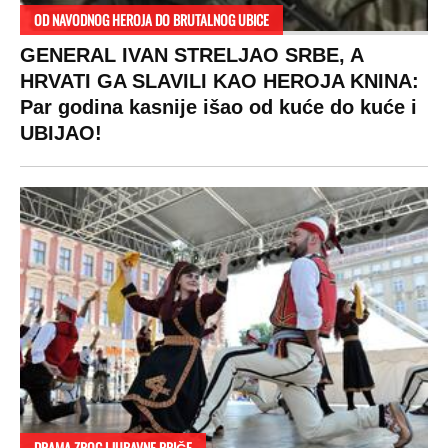
OD NAVODNOG HEROJA DO BRUTALNOG UBICE
GENERAL IVAN STRELJAO SRBE, A
HRVATI GA SLAVILI KAO HEROJA KNINA:
Par godina kasnije išao od kuće do kuće i
UBIJAO!
DRAMA ZBOG LJUBAVNE PRIČE