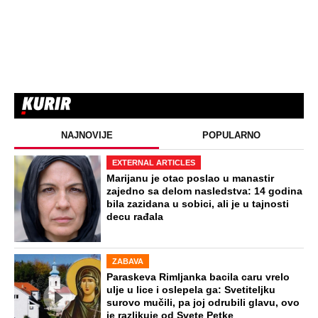
NAJNOVIJE
POPULARNO
EXTERNAL ARTICLES
Marijanu je otac poslao u manastir
zajedno sa delom nasledstva: 14 godina
bila zazidana u sobici, ali je u tajnosti
decu rađala
ZABAVA
Paraskeva Rimljanka bacila caru vrelo
ulje u lice i oslepela ga: Svetiteljku
surovo mučili, pa joj odrubili glavu, ovo
je razlikuje od Svete Petke