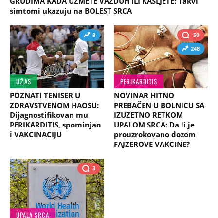
GRUDIMA KADA UZMETE VAZDUH ILI KAŠLJETE: Takvi
simtomi ukazuju na BOLEST SRCA
8
50
248
UŽAS
PERIKARDITIS
POZNATI TENISER U
NOVINAR HITNO
ZDRAVSTVENOM HAOSU:
PREBAČEN U BOLNICU SA
Dijagnostifikovan mu
IZUZETNO RETKOM
PERIKARDITIS, spominjao
UPALOM SRCA: Da li je
i VAKCINACIJU
prouzrokovano dozom
FAJZEROVE VAKCINE?
3
UPALA SRCA