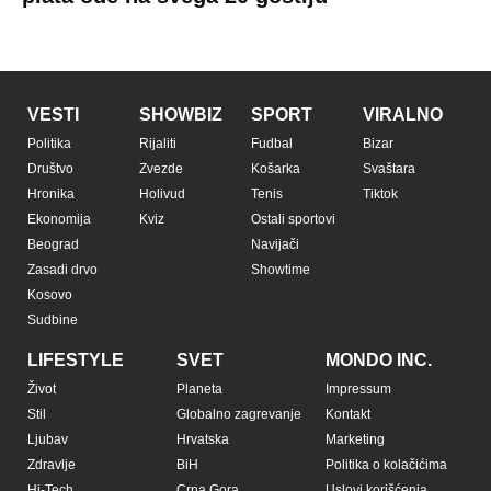
VESTI
SHOWBIZ
SPORT
VIRALNO
Politika
Rijaliti
Fudbal
Bizar
Društvo
Zvezde
Košarka
Svaštara
Hronika
Holivud
Tenis
Tiktok
Ekonomija
Kviz
Ostali sportovi
Beograd
Navijači
Zasadi drvo
Showtime
Kosovo
Sudbine
LIFESTYLE
SVET
MONDO INC.
Život
Planeta
Impressum
Stil
Globalno zagrevanje
Kontakt
Ljubav
Hrvatska
Marketing
Zdravlje
BiH
Politika o kolačićima
Hi-Tech
Crna Gora
Uslovi korišćenja