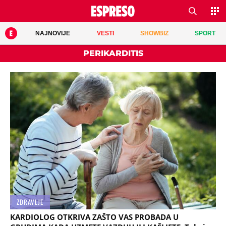
NAJNOVIJE
VESTI
SHOWBIZ
SPORT
PERIKARDITIS
ZDRAVLJE
KARDIOLOG OTKRIVA ZAŠTO VAS PROBADA U