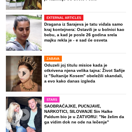
EXTERNAL ARTICLES
Dragana iz Sarajeva je tatu viđala samo
kraj kontejnera: Ostavili je u bolnici kao
bebu, a kad je posle 26 godina srela
majku rekla je - e sad će osveta
ZABAVA
Oduzeli joj titulu misice kada je
otkrivena njena velika tajna: Život Safije
iz "Sultanije Kosem" obeležili skandali,
a evo kako danas izgleda
STARS
SAOBRAĆAJKE, PUCNJAVE,
NARKOTICI, SILOVANJE Sin Halke
Paldum bio je u ZATVORU: "Ne želim da
ga vidim dok ne ode na lečenje"