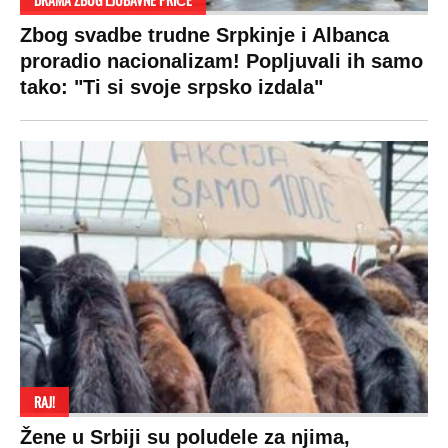
Zbog svadbe trudne Srpkinje i Albanca
proradio nacionalizam! Popljuvali ih samo
tako: "Ti si svoje srpsko izdala"
RAJ!
Žene u Srbiji su poludele za njima,