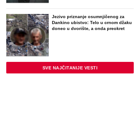
Jezivo priznanje osumnjičenog za
Dankino ubistvo: Telo u crnom džaku
doneo u dvorište, a onda preokret
SVE NAJČITANIJE VESTI