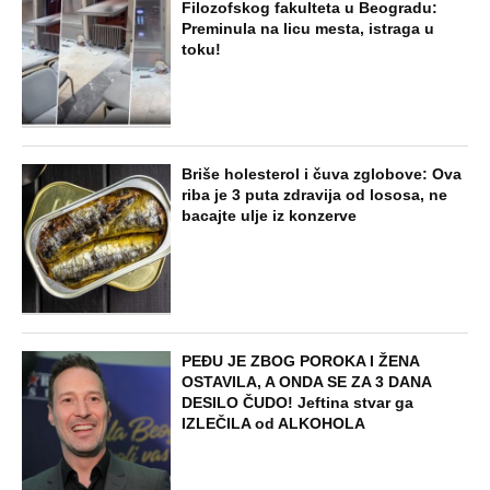
Filozofskog fakulteta u Beogradu:
Preminula na licu mesta, istraga u
toku!
Briše holesterol i čuva zglobove: Ova
riba je 3 puta zdravija od lososa, ne
bacajte ulje iz konzerve
PEĐU JE ZBOG POROKA I ŽENA
OSTAVILA, A ONDA SE ZA 3 DANA
DESILO ČUDO! Jeftina stvar ga
IZLEČILA od ALKOHOLA