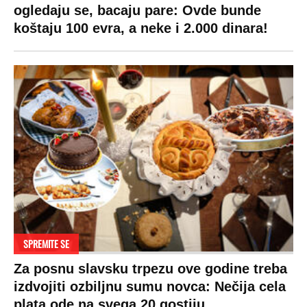
ogledaju se, bacaju pare: Ovde bunde
koštaju 100 evra, a neke i 2.000 dinara!
SPREMITE SE
Za posnu slavsku trpezu ove godine treba
izdvojiti ozbiljnu sumu novca: Nečija cela
plata ode na svega 20 gostiju