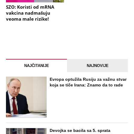
SZO: Koristi od mRNA
vakcina nadmašuju
veoma male rizike!
NAJČITANIJE
NAJNOVIJE
Evropa optužila Rusiju za važnu stvar
koja se tiče Irana: Znamo da to rade
Devojka se bacila sa 5. sprata