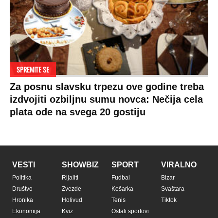
SPREMITE SE
Za posnu slavsku trpezu ove godine treba
izdvojiti ozbiljnu sumu novca: Nečija cela
plata ode na svega 20 gostiju
VESTI
SHOWBIZ
SPORT
VIRALNO
Politika
Rijaliti
Fudbal
Bizar
Društvo
Zvezde
Košarka
Svaštara
Hronika
Holivud
Tenis
Tiktok
Ekonomija
Kviz
Ostali sportovi