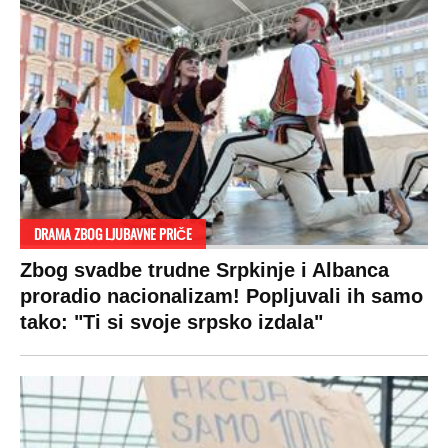
DRAMA ZBOG LJUBAVNE PRIČE
Zbog svadbe trudne Srpkinje i Albanca
proradio nacionalizam! Popljuvali ih samo
tako: "Ti si svoje srpsko izdala"