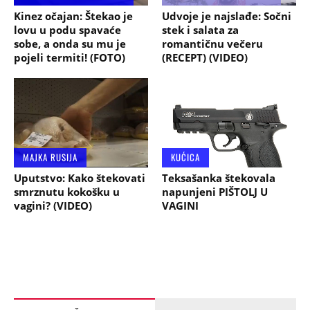
Kinez očajan: Štekao je
Udvoje je najslađe: Sočni
lovu u podu spavaće
stek i salata za
sobe, a onda su mu je
romantičnu večeru
pojeli termiti! (FOTO)
(RECEPT) (VIDEO)
MAJKA RUSIJA
KUĆICA
Uputstvo: Kako štekovati
Teksašanka štekovala
smrznutu kokošku u
napunjeni PIŠTOLJ U
vagini? (VIDEO)
VAGINI