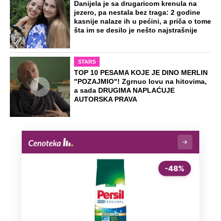
Danijela je sa drugaricom krenula na
jezero, pa nestala bez traga: 2 godine
kasnije nalaze ih u pećini, a priča o tome
šta im se desilo je nešto najstrašnije
STARS
TOP 10 PESAMA KOJE JE DINO MERLIN
"POZAJMIO"! Zgrnuo lovu na hitovima,
a sada DRUGIMA NAPLAĆUJE
AUTORSKA PRAVA