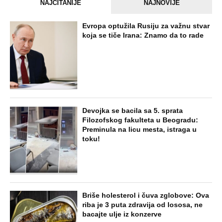
NAJČITANIJE
NAJNOVIJE
Evropa optužila Rusiju za važnu stvar
koja se tiče Irana: Znamo da to rade
Devojka se bacila sa 5. sprata
Filozofskog fakulteta u Beogradu:
Preminula na licu mesta, istraga u
toku!
Briše holesterol i čuva zglobove: Ova
riba je 3 puta zdravija od lososa, ne
bacajte ulje iz konzerve