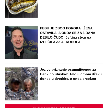
PEĐU JE ZBOG POROKA I ŽENA
OSTAVILA, A ONDA SE ZA 3 DANA
DESILO ČUDO! Jeftina stvar ga
IZLEČILA od ALKOHOLA
Jezivo priznanje osumnjičenog za
Dankino ubistvo: Telo u crnom džaku
doneo u dvorište, a onda preokret