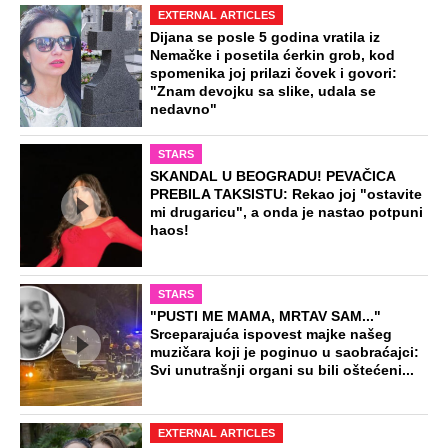
EXTERNAL ARTICLES
Dijana se posle 5 godina vratila iz
Nemačke i posetila ćerkin grob, kod
spomenika joj prilazi čovek i govori:
"Znam devojku sa slike, udala se
nedavno"
STARS
SKANDAL U BEOGRADU! PEVAČICA
PREBILA TAKSISTU: Rekao joj "ostavite
mi drugaricu", a onda je nastao potpuni
haos!
STARS
"PUSTI ME MAMA, MRTAV SAM..."
Srceparajuća ispovest majke našeg
muzičara koji je poginuo u saobraćajci:
Svi unutrašnji organi su bili oštećeni...
EXTERNAL ARTICLES