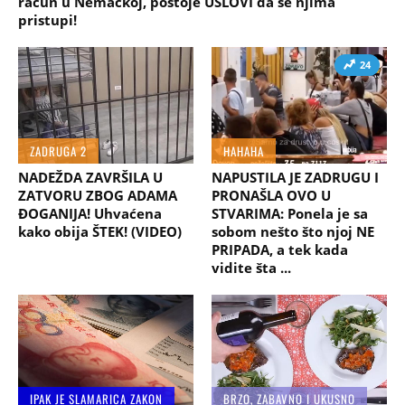
račun u Nemačkoj, postoje USLOVI da se njima
pristupi!
24
ZADRUGA 2
HAHAHA
NADEŽDA ZAVRŠILA U
NAPUSTILA JE ZADRUGU I
ZATVORU ZBOG ADAMA
PRONAŠLA OVO U
ĐOGANIJA! Uhvaćena
STVARIMA: Ponela je sa
kako obija ŠTEK! (VIDEO)
sobom nešto što njoj NE
PRIPADA, a tek kada
vidite šta ...
IPAK JE SLAMARICA ZAKON
BRZO, ZABAVNO I UKUSNO