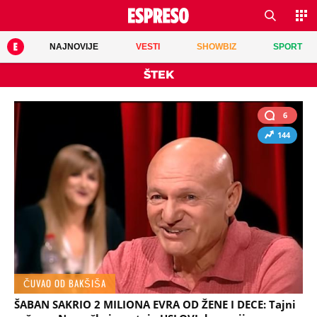
NAJNOVIJE
VESTI
SHOWBIZ
SPORT
ŠTEK
6
144
ČUVAO OD BAKŠIŠA
ŠABAN SAKRIO 2 MILIONA EVRA OD ŽENE I DECE: Tajni