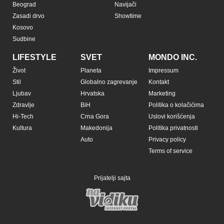
Beograd
Navijači
Zasadi drvo
Showtime
Kosovo
Sudbine
LIFESTYLE
SVET
MONDO INC.
Život
Planeta
Impressum
Stil
Globalno zagrevanje
Kontakt
Ljubav
Hrvatska
Marketing
Zdravlje
BiH
Politika o kolačićima
Hi-Tech
Crna Gora
Uslovi korišćenja
Kultura
Makedonija
Politika privatnosti
Auto
Privacy policy
Terms of service
Prijatelji sajta