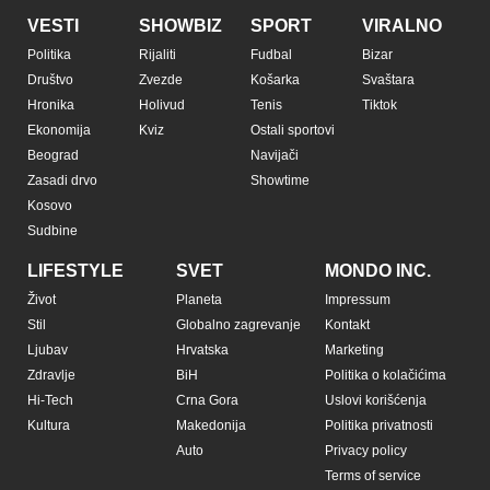
VESTI
SHOWBIZ
SPORT
VIRALNO
Politika
Rijaliti
Fudbal
Bizar
Društvo
Zvezde
Košarka
Svaštara
Hronika
Holivud
Tenis
Tiktok
Ekonomija
Kviz
Ostali sportovi
Beograd
Navijači
Zasadi drvo
Showtime
Kosovo
Sudbine
LIFESTYLE
SVET
MONDO INC.
Život
Planeta
Impressum
Stil
Globalno zagrevanje
Kontakt
Ljubav
Hrvatska
Marketing
Zdravlje
BiH
Politika o kolačićima
Hi-Tech
Crna Gora
Uslovi korišćenja
Kultura
Makedonija
Politika privatnosti
Auto
Privacy policy
Terms of service