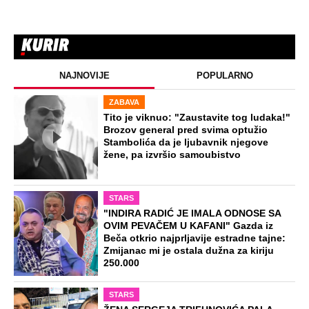
NAJNOVIJE
POPULARNO
ZABAVA
Tito je viknuo: "Zaustavite tog ludaka!"
Brozov general pred svima optužio
Stambolića da je ljubavnik njegove
žene, pa izvršio samoubistvo
STARS
"INDIRA RADIĆ JE IMALA ODNOSE SA
OVIM PEVAČEM U KAFANI" Gazda iz
Beča otkrio najprljavije estradne tajne:
Zmijanac mi je ostala dužna za kiriju
250.000
STARS