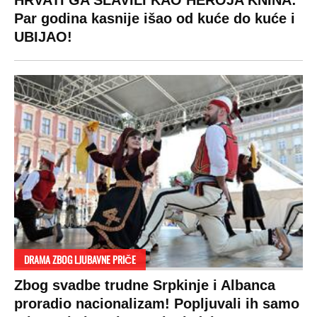
HRVATI GA SLAVILI KAO HEROJA KNINA:
Par godina kasnije išao od kuće do kuće i
UBIJAO!
DRAMA ZBOG LJUBAVNE PRIČE
Zbog svadbe trudne Srpkinje i Albanca
proradio nacionalizam! Popljuvali ih samo