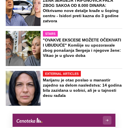
ŽENA SERGEJA TRIFUNOVIĆA PALA
ZBOG SAKOA OD 8.000 DINARA:
Otkrivamo nove detalje krađe u šoping
centru - Isidori preti kazna do 3 godine
zatvora
STARS
"OVAKVE EKSCESE MOŽETE OČEKIVATI
I UBUDUĆE" Komšije su upozoravale
zbog ponašanja Sergeja i njegove žene:
Vikao je u gluvo doba
EXTERNAL ARTICLES
Marijanu je otac poslao u manastir
zajedno sa delom nasledstva: 14 godina
bila zazidana u sobici, ali je u tajnosti
decu rađala