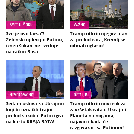
SVET U ŠOKU
VAŽNO
Sve je ovo farsa?!
Tramp otkrio njegov plan
Zelenski opleo po Putinu,
za prekid rata, Kremlj se
izneo šokantne tvrdnje
odmah oglasio!
na račun Rusa
NEVEROVATNO!
DETALJI!
Sedam uslova za Ukrajinu
Tramp otkrio novi rok za
koji bi označili trajni
završetak rata u Ukrajini!
prekid sukoba! Putin igra
Planeta na nogama,
na kartu KRAJA RATA!
najavio i kada će
razgovarati sa Putinom!