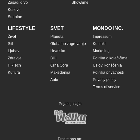
Zasadi drvo
Showtime
Kosovo
Sudbine
LIFESTYLE
SVET
MONDO INC.
Život
Planeta
Impressum
Stil
Globalno zagrevanje
Kontakt
Ljubav
Hrvatska
Marketing
Zdravlje
BiH
Politika o kolačićima
Hi-Tech
Crna Gora
Uslovi korišćenja
Kultura
Makedonija
Politika privatnosti
Auto
Privacy policy
Terms of service
Prijatelji sajta
Pratite nas na: