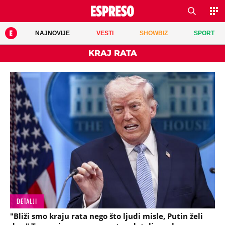
NAJNOVIJE
VESTI
SHOWBIZ
SPORT
KRAJ RATA
DETALJI
"Bliži smo kraju rata nego što ljudi misle, Putin želi