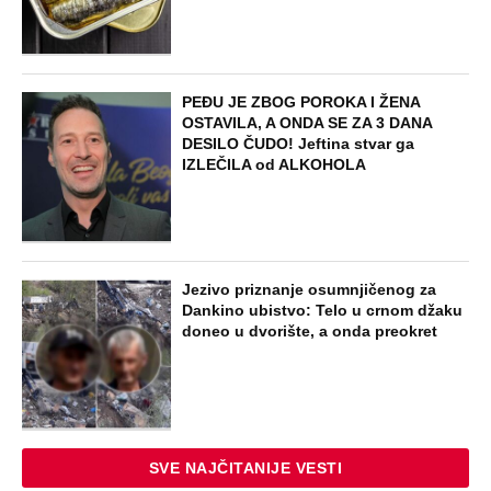
PEĐU JE ZBOG POROKA I ŽENA
OSTAVILA, A ONDA SE ZA 3 DANA
DESILO ČUDO! Jeftina stvar ga
IZLEČILA od ALKOHOLA
Jezivo priznanje osumnjičenog za
Dankino ubistvo: Telo u crnom džaku
doneo u dvorište, a onda preokret
SVE NAJČITANIJE VESTI