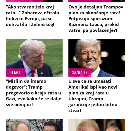
"Ako stvarno žele kraj
Ovo je detaljan Trampov
rata..." Zaharova očitala
plan za okončanje rata!
bukvicu Evropi, pa se
Potpisuju sporazum:
dohvatila i Zelenskog!
Razmena taoca, prekid
vatre, pa povlačenje?!
DETALJI
SAZNAJTE
"Mislim da imamo
U sve će se umešati
dogovor": Tramp
Amerika! Isplivao novi
progovorio o kraju rata u
plan za kraj rata u
Gazi, evo kako će se dalje
Ukrajini, Tramp
sve odvijati!
garantuje jednu bitnu
stvar!