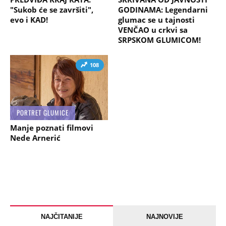
"Sukob će se završiti",
GODINAMA: Legendarni
evo i KAD!
glumac se u tajnosti
VENČAO u crkvi sa
SRPSKOM GLUMICOM!
108
PORTRET GLUMICE
Manje poznati filmovi
Nede Arnerić
NAJČITANIJE
NAJNOVIJE