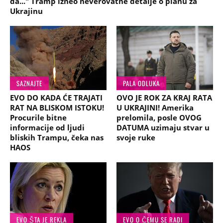
da..." Tramp izneo neverovatne detalje o planu za
Ukrajinu
SAZNAJTE
PALA ODLUKA
EVO DO KADA ĆE TRAJATI
OVO JE ROK ZA KRAJ RATA
RAT NA BLISKOM ISTOKU!
U UKRAJINI! Amerika
Procurile bitne
prelomila, posle OVOG
informacije od ljudi
DATUMA uzimaju stvar u
bliskih Trampu, čeka nas
svoje ruke
HAOS
EVO ŠTA JE REKLA
EVO O ČEMU SE RADI