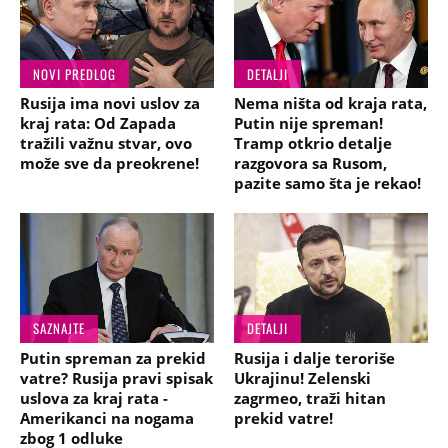
NOVI PREDLOG
DETALJI
Rusija ima novi uslov za
Nema ništa od kraja rata,
kraj rata: Od Zapada
Putin nije spreman!
tražili važnu stvar, ovo
Tramp otkrio detalje
može sve da preokrene!
razgovora sa Rusom,
pazite samo šta je rekao!
SAZNAJTE
DETALJI
Putin spreman za prekid
Rusija i dalje teroriše
vatre? Rusija pravi spisak
Ukrajinu! Zelenski
uslova za kraj rata -
zagrmeo, traži hitan
Amerikanci na nogama
prekid vatre!
zbog 1 odluke