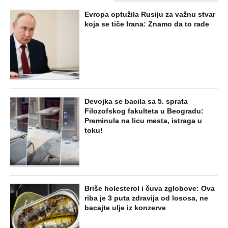
Evropa optužila Rusiju za važnu stvar
koja se tiče Irana: Znamo da to rade
Devojka se bacila sa 5. sprata
Filozofskog fakulteta u Beogradu:
Preminula na licu mesta, istraga u
toku!
Briše holesterol i čuva zglobove: Ova
riba je 3 puta zdravija od lososa, ne
bacajte ulje iz konzerve