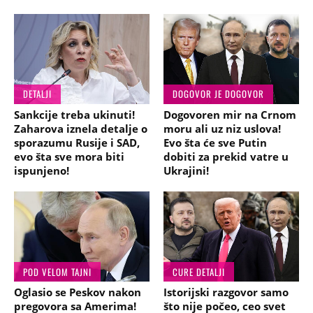
DETALJI
DOGOVOR JE DOGOVOR
Sankcije treba ukinuti!
Dogovoren mir na Crnom
Zaharova iznela detalje o
moru ali uz niz uslova!
sporazumu Rusije i SAD,
Evo šta će sve Putin
evo šta sve mora biti
dobiti za prekid vatre u
ispunjeno!
Ukrajini!
POD VELOM TAJNI
CURE DETALJI
Oglasio se Peskov nakon
Istorijski razgovor samo
pregovora sa Amerima!
što nije počeo, ceo svet