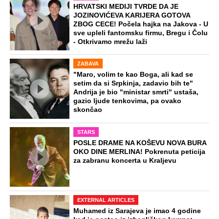
HRVATSKI MEDIJI TVRDE DA JE
JOZINOVIĆEVA KARIJERA GOTOVA
ZBOG CECE! Počela hajka na Jakova - U
sve upleli fantomsku firmu, Bregu i Čolu
- Otkrivamo mrežu laži
ZABAVA
"Maro, volim te kao Boga, ali kad se
setim da si Srpkinja, zadavio bih te"
Andrija je bio "ministar smrti" ustaša,
gazio ljude tenkovima, pa ovako
skončao
STARS
POSLE DRAME NA KOŠEVU NOVA BURA
OKO DINE MERLINA! Pokrenuta peticija
za zabranu koncerta u Kraljevu
EXTERNAL ARTICLES
Muhamed iz Sarajeva je imao 4 godine