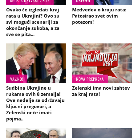
KO ŠTA USTVARI ŽELI?
UBEĐEN
Ovako će izgledati kraj
Medvedev o kraju rata:
rata u Ukrajini? Ovo su
Patosirao svet ovim
svi mogući scenariji za
potezom!
okončanje sukoba, a za
sve se pita...
VAŽNO!
NOVA PREPREKA
Sudbina Ukrajine u
Zelenski ima novi zahtev
rukama ovih 8 zemalja!
za kraj rata!
Ove nedelje se održavaju
ključni pregovori, a
Zelenski neće imati
pojma..