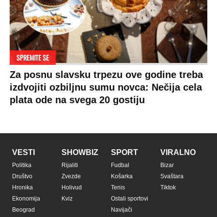
SPREMITE SE
Za posnu slavsku trpezu ove godine treba
izdvojiti ozbiljnu sumu novca: Nečija cela
plata ode na svega 20 gostiju
VESTI
SHOWBIZ
SPORT
VIRALNO
Politika
Rijaliti
Fudbal
Bizar
Društvo
Zvezde
Košarka
Svaštara
Hronika
Holivud
Tenis
Tiktok
Ekonomija
Kviz
Ostali sportovi
Beograd
Navijači