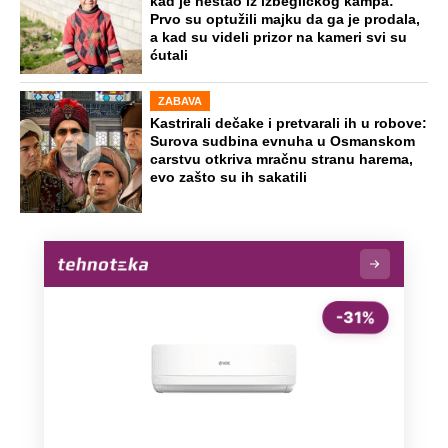
kad je nestao iz izbegličkog kampa:
Prvo su optužili majku da ga je prodala,
a kad su videli prizor na kameri svi su
ćutali
ZABAVA
Kastrirali dečake i pretvarali ih u robove:
Surova sudbina evnuha u Osmanskom
carstvu otkriva mračnu stranu harema,
evo zašto su ih sakatili