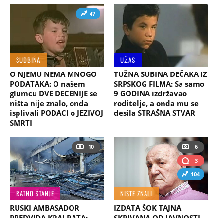
47
SUDBINA
UŽAS
O NJEMU NEMA MNOGO
TUŽNA SUBINA DEČAKA IZ
PODATAKA: O našem
SRPSKOG FILMA: Sa samo
glumcu DVE DECENIJE se
9 GODINA izdržavao
ništa nije znalo, onda
roditelje, a onda mu se
isplivali PODACI o JEZIVOJ
desila STRAŠNA STVAR
SMRTI
10
6
3
104
RATNO STANJE
NISTE ZNALI
RUSKI AMBASADOR
IZDATA ŠOK TAJNA
PREDVIĐA KRAJ RATA:
SKRIVANA OD JAVNOSTI