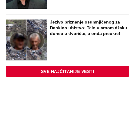
Jezivo priznanje osumnjičenog za
Dankino ubistvo: Telo u crnom džaku
doneo u dvorište, a onda preokret
SVE NAJČITANIJE VESTI