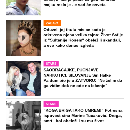
majku rekla je - e sad će osveta
ZABAVA
Oduzeli joj titulu misice kada je
otkrivena njena velika tajna: Život Safije
iz "Sultanije Kosem" obeležili skandali,
a evo kako danas izgleda
STARS
SAOBRAĆAJKE, PUCNJAVE,
NARKOTICI, SILOVANJE Sin Halke
Paldum bio je u ZATVORU: "Ne želim da
ga vidim dok ne ode na lečenje"
STARS
"KOGA BRIGA I AKO UMREM!“ Potresna
ispovest sina Marine Tucaković: Droga,
smrt i bol obeležili su mu život