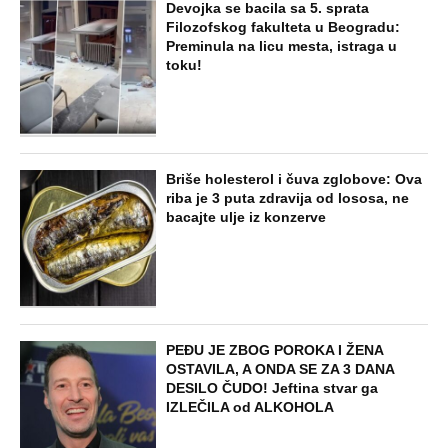
Devojka se bacila sa 5. sprata
Filozofskog fakulteta u Beogradu:
Preminula na licu mesta, istraga u
toku!
Briše holesterol i čuva zglobove: Ova
riba je 3 puta zdravija od lososa, ne
bacajte ulje iz konzerve
PEĐU JE ZBOG POROKA I ŽENA
OSTAVILA, A ONDA SE ZA 3 DANA
DESILO ČUDO! Jeftina stvar ga
IZLEČILA od ALKOHOLA