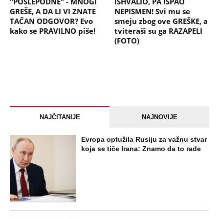
"POSLEPODNE" - MNOGI
ISHVALIO, PA ISPAO
GREŠE, A DA LI VI ZNATE
NEPISMEN! Svi mu se
TAČAN ODGOVOR? Evo
smeju zbog ove GREŠKE, a
kako se PRAVILNO piše!
tviteraši su ga RAZAPELI
(FOTO)
NAJČITANIJE
NAJNOVIJE
Evropa optužila Rusiju za važnu stvar
koja se tiče Irana: Znamo da to rade