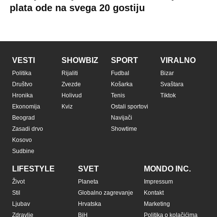
plata ode na svega 20 gostiju
VESTI
SHOWBIZ
SPORT
VIRALNO
Politika
Rijaliti
Fudbal
Bizar
Društvo
Zvezde
Košarka
Svaštara
Hronika
Holivud
Tenis
Tiktok
Ekonomija
Kviz
Ostali sportovi
Beograd
Navijači
Zasadi drvo
Showtime
Kosovo
Sudbine
LIFESTYLE
SVET
MONDO INC.
Život
Planeta
Impressum
Stil
Globalno zagrevanje
Kontakt
Ljubav
Hrvatska
Marketing
Zdravlje
BiH
Politika o kolačićima