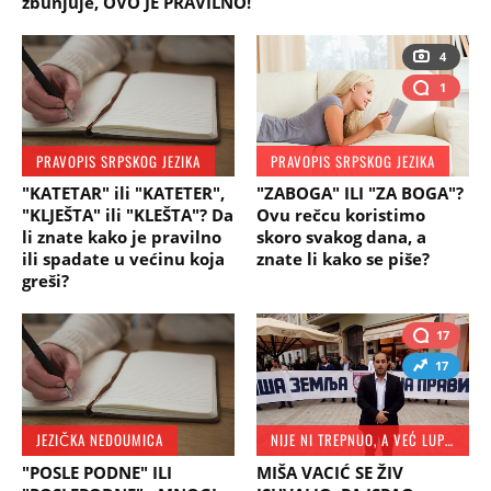
zbunjuje, OVO JE PRAVILNO!
4
1
PRAVOPIS SRPSKOG JEZIKA
PRAVOPIS SRPSKOG JEZIKA
"KATETAR" ili "KATETER",
"ZABOGA" ILI "ZA BOGA"?
"KLJEŠTA" ili "KLEŠTA"? Da
Ovu rečcu koristimo
li znate kako je pravilno
skoro svakog dana, a
ili spadate u većinu koja
znate li kako se piše?
greši?
17
17
JEZIČKA NEDOUMICA
NIJE NI TREPNUO, A VEĆ LUPIO
"POSLE PODNE" ILI
MIŠA VACIĆ SE ŽIV