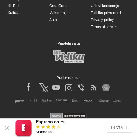
Hi-Tech
Crna Gora
Uslovi korišćenja
Kultura
Makedonija
Politika privatnosti
Auto
Privacy policy
Terms of service
Prijatelji sajta
Pratite nas na:
Espreso.co.rs
INSTALL
Copyright © Espreso.co.rs 2026. Sva prava zadržana. Mondo inc.
Mondo inc.