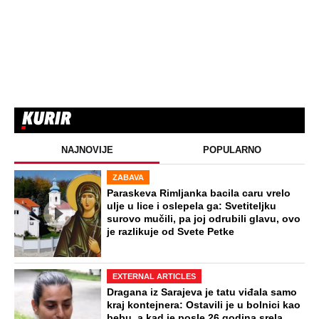
NAJNOVIJE
POPULARNO
ZABAVA
Paraskeva Rimljanka bacila caru vrelo
ulje u lice i oslepela ga: Svetiteljku
surovo mučili, pa joj odrubili glavu, ovo
je razlikuje od Svete Petke
EXTERNAL ARTICLES
Dragana iz Sarajeva je tatu viđala samo
kraj kontejnera: Ostavili je u bolnici kao
bebu, a kad je posle 26 godina srela