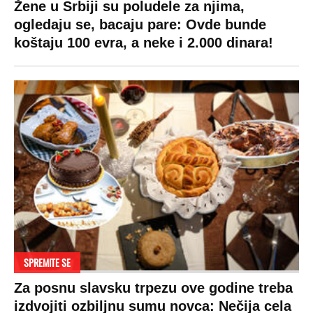
Žene u Srbiji su poludele za njima,
ogledaju se, bacaju pare: Ovde bunde
koštaju 100 evra, a neke i 2.000 dinara!
SPREMITE SE
Za posnu slavsku trpezu ove godine treba
izdvojiti ozbiljnu sumu novca: Nečija cela