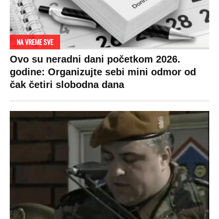
NA VREME SVE
Ovo su neradni dani početkom 2026.
godine: Organizujte sebi mini odmor od
čak četiri slobodna dana