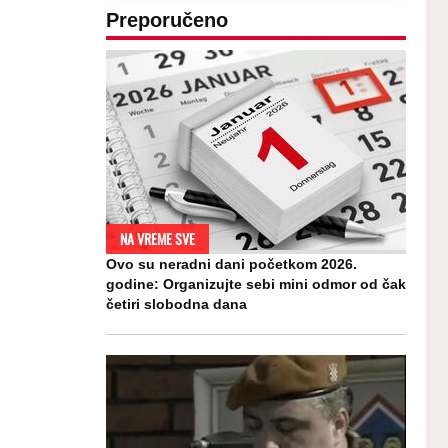
Preporučeno
NA VREME SVE
Ovo su neradni dani početkom 2026.
godine: Organizujte sebi mini odmor od čak
četiri slobodna dana