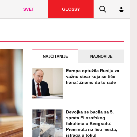
SVET
GLOSSY
NAJČITANIJE
NAJNOVIJE
Evropa optužila Rusiju za
važnu stvar koja se tiče
Irana: Znamo da to rade
Devojka se bacila sa 5.
sprata Filozofskog
fakulteta u Beogradu:
Preminula na licu mesta,
istraga u toku!