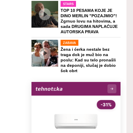
STARS
TOP 10 PESAMA KOJE JE
DINO MERLIN "POZAJMIO"!
Zgrnuo lovu na hitovima, a
sada DRUGIMA NAPLAĆUJE
AUTORSKA PRAVA
ZABAVA
Žena i ćerka nestale bez
traga dok je muž bio na
poslu: Kad su telo pronašli
na deponiji, slučaj je dobio
šok obrt