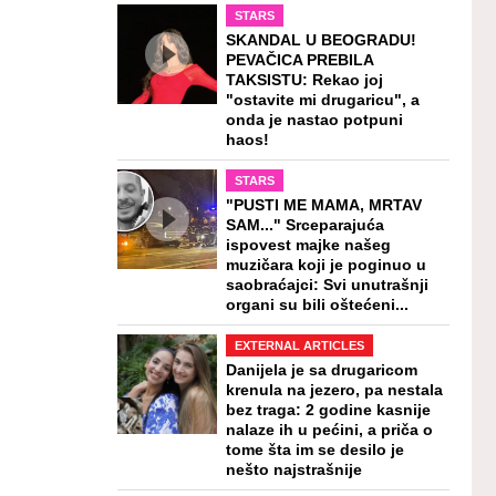
STARS
SKANDAL U BEOGRADU!
PEVAČICA PREBILA
TAKSISTU: Rekao joj
"ostavite mi drugaricu", a
onda je nastao potpuni
haos!
STARS
"PUSTI ME MAMA, MRTAV
SAM..." Srceparajuća
ispovest majke našeg
muzičara koji je poginuo u
saobraćajci: Svi unutrašnji
organi su bili oštećeni...
EXTERNAL ARTICLES
Danijela je sa drugaricom
krenula na jezero, pa nestala
bez traga: 2 godine kasnije
nalaze ih u pećini, a priča o
tome šta im se desilo je
nešto najstrašnije