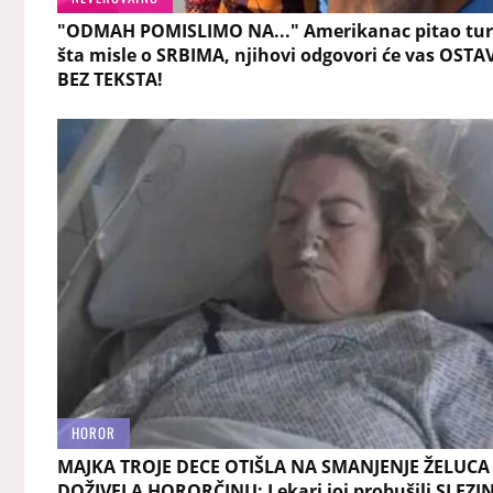
"ODMAH POMISLIMO NA..." Amerikanac pitao tur
šta misle o SRBIMA, njihovi odgovori će vas OSTAV
BEZ TEKSTA!
HOROR
MAJKA TROJE DECE OTIŠLA NA SMANJENJE ŽELUCA
DOŽIVELA HORORČINU: Lekari joj probušili SLEZI