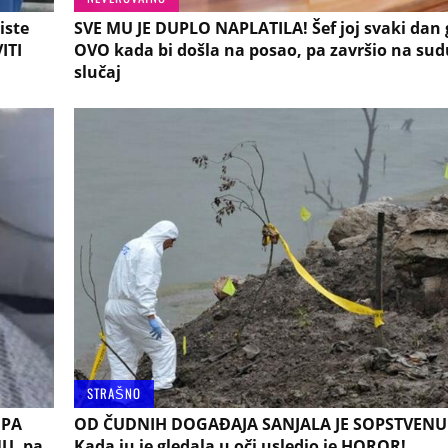
iste
SVE MU JE DUPLO NAPLATILA! Šef joj svaki dan 
ITI
OVO kada bi došla na posao, pa završio na sud
slučaj
STRAŠNO
 PA
OD ČUDNIH DOGAĐAJA SANJALA JE SOPSTVENU
NU, pa
Kada ju je gledala u oči usledio je HOROR!