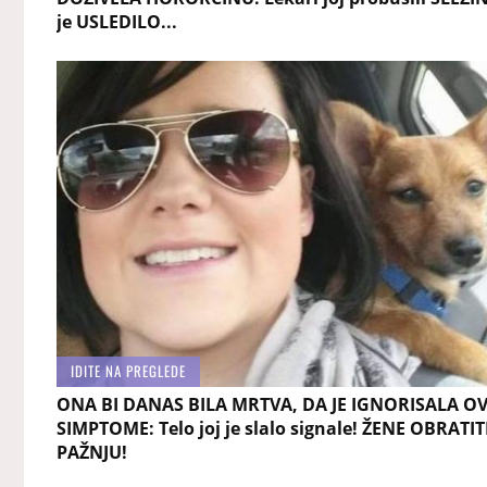
je USLEDILO...
IDITE NA PREGLEDE
ONA BI DANAS BILA MRTVA, DA JE IGNORISALA O
SIMPTOME: Telo joj je slalo signale! ŽENE OBRATIT
PAŽNJU!