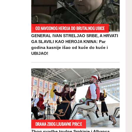
OD NAVODNOG HEROJA DO BRUTALNOG UBICE
GENERAL IVAN STRELJAO SRBE, A HRVATI
GA SLAVILI KAO HEROJA KNINA: Par
godina kasnije išao od kuće do kuće i
UBIJAO!
DRAMA ZBOG LJUBAVNE PRIČE
Zbog svadbe trudne Srpkinje i Albanca