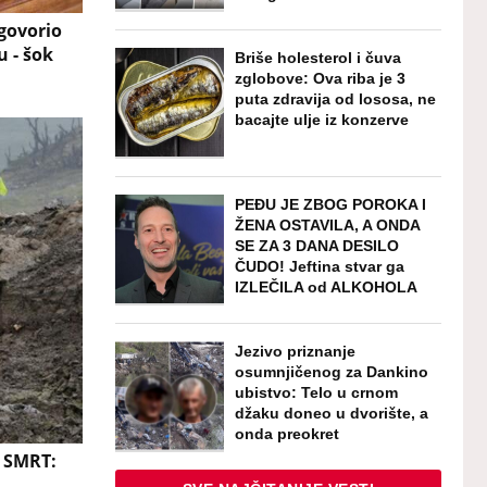
govorio
u - šok
Briše holesterol i čuva
zglobove: Ova riba je 3
puta zdravija od lososa, ne
bacajte ulje iz konzerve
PEĐU JE ZBOG POROKA I
ŽENA OSTAVILA, A ONDA
SE ZA 3 DANA DESILO
ČUDO! Jeftina stvar ga
IZLEČILA od ALKOHOLA
Jezivo priznanje
osumnjičenog za Dankino
ubistvo: Telo u crnom
džaku doneo u dvorište, a
onda preokret
 SMRT: