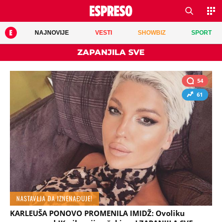
NAJNOVIJE
VESTI
SHOWBIZ
SPORT
ZAPANJILA SVE
54
61
NASTAVLJA DA IZNENAĐUJE!
KARLEUŠA PONOVO PROMENILA IMIDŽ: Ovoliku