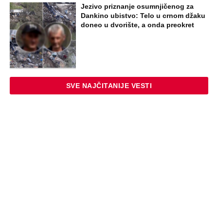
Jezivo priznanje osumnjičenog za
Dankino ubistvo: Telo u crnom džaku
doneo u dvorište, a onda preokret
SVE NAJČITANIJE VESTI