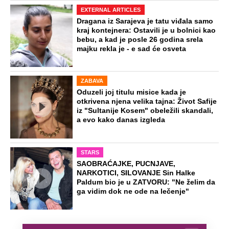
EXTERNAL ARTICLES
Dragana iz Sarajeva je tatu viđala samo
kraj kontejnera: Ostavili je u bolnici kao
bebu, a kad je posle 26 godina srela
majku rekla je - e sad će osveta
ZABAVA
Oduzeli joj titulu misice kada je
otkrivena njena velika tajna: Život Safije
iz "Sultanije Kosem" obeležili skandali,
a evo kako danas izgleda
STARS
SAOBRAĆAJKE, PUCNJAVE,
NARKOTICI, SILOVANJE Sin Halke
Paldum bio je u ZATVORU: "Ne želim da
ga vidim dok ne ode na lečenje"