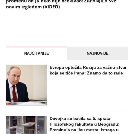
promenu od JK niko nije očekivao! ZAPANJILA SVE
novim izgledom (VIDEO)
NAJČITANIJE
NAJNOVIJE
Evropa optužila Rusiju za važnu stvar
koja se tiče Irana: Znamo da to rade
Devojka se bacila sa 5. sprata
Filozofskog fakulteta u Beogradu:
Preminula na licu mesta, istraga u