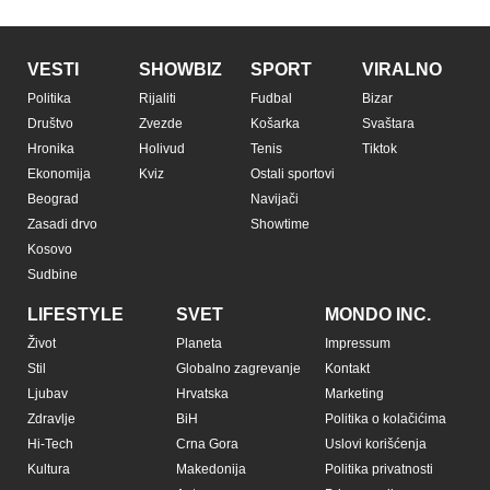
VESTI
SHOWBIZ
SPORT
VIRALNO
Politika
Rijaliti
Fudbal
Bizar
Društvo
Zvezde
Košarka
Svaštara
Hronika
Holivud
Tenis
Tiktok
Ekonomija
Kviz
Ostali sportovi
Beograd
Navijači
Zasadi drvo
Showtime
Kosovo
Sudbine
LIFESTYLE
SVET
MONDO INC.
Život
Planeta
Impressum
Stil
Globalno zagrevanje
Kontakt
Ljubav
Hrvatska
Marketing
Zdravlje
BiH
Politika o kolačićima
Hi-Tech
Crna Gora
Uslovi korišćenja
Kultura
Makedonija
Politika privatnosti