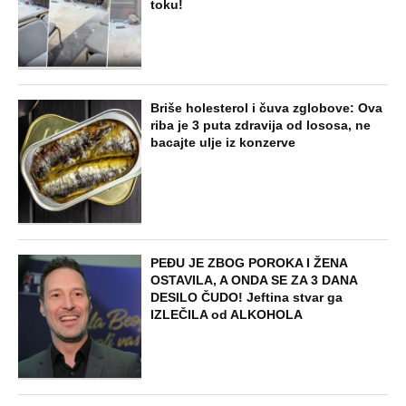
toku!
Briše holesterol i čuva zglobove: Ova
riba je 3 puta zdravija od lososa, ne
bacajte ulje iz konzerve
PEĐU JE ZBOG POROKA I ŽENA
OSTAVILA, A ONDA SE ZA 3 DANA
DESILO ČUDO! Jeftina stvar ga
IZLEČILA od ALKOHOLA