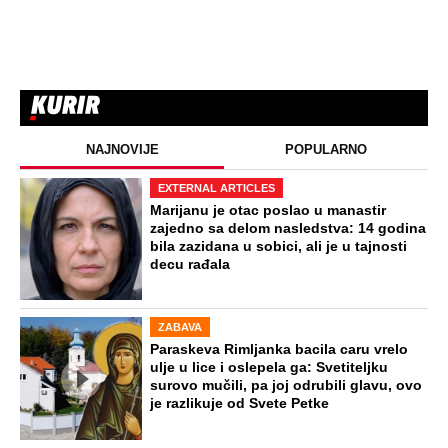
NAJNOVIJE
POPULARNO
EXTERNAL ARTICLES
Marijanu je otac poslao u manastir
zajedno sa delom nasledstva: 14 godina
bila zazidana u sobici, ali je u tajnosti
decu rađala
ZABAVA
Paraskeva Rimljanka bacila caru vrelo
ulje u lice i oslepela ga: Svetiteljku
surovo mučili, pa joj odrubili glavu, ovo
je razlikuje od Svete Petke