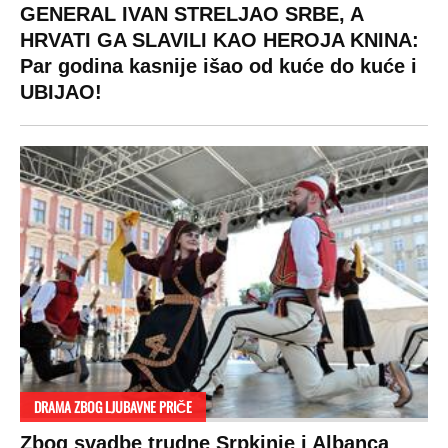
GENERAL IVAN STRELJAO SRBE, A
HRVATI GA SLAVILI KAO HEROJA KNINA:
Par godina kasnije išao od kuće do kuće i
UBIJAO!
DRAMA ZBOG LJUBAVNE PRIČE
Zbog svadbe trudne Srpkinje i Albanca