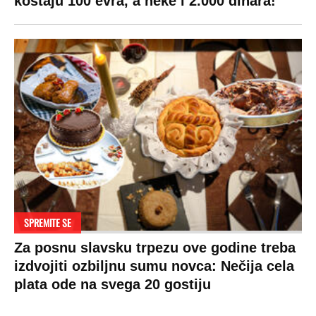
koštaju 100 evra, a neke i 2.000 dinara!
SPREMITE SE
Za posnu slavsku trpezu ove godine treba
izdvojiti ozbiljnu sumu novca: Nečija cela
plata ode na svega 20 gostiju