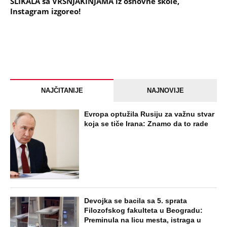
SLIKALA sa VRŠNJAKINJAMA iz osnovne škole,
Instagram izgoreo!
NAJČITANIJE
NAJNOVIJE
Evropa optužila Rusiju za važnu stvar
koja se tiče Irana: Znamo da to rade
Devojka se bacila sa 5. sprata
Filozofskog fakulteta u Beogradu:
Preminula na licu mesta, istraga u