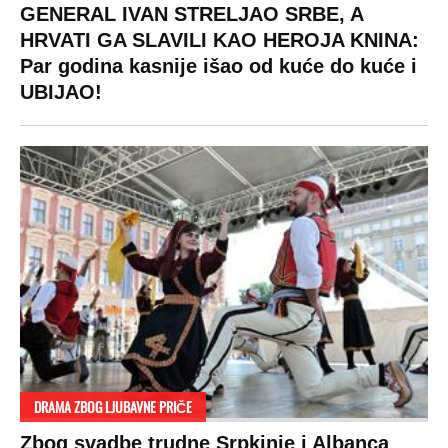
GENERAL IVAN STRELJAO SRBE, A
HRVATI GA SLAVILI KAO HEROJA KNINA:
Par godina kasnije išao od kuće do kuće i
UBIJAO!
DRAMA ZBOG LJUBAVNE PRIČE
Zbog svadbe trudne Srpkinje i Albanca