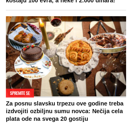
koštaju 100 evra, a neke i 2.000 dinara!
SPREMITE SE
Za posnu slavsku trpezu ove godine treba
izdvojiti ozbiljnu sumu novca: Nečija cela
plata ode na svega 20 gostiju