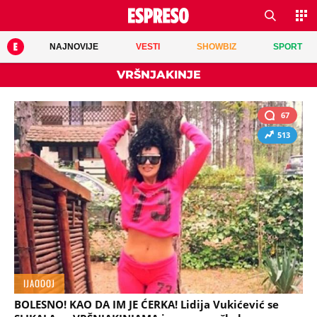
NAJNOVIJE
VESTI
SHOWBIZ
SPORT
VRŠNJAKINJE
67
513
IJAOOOJ
BOLESNO! KAO DA IM JE ĆERKA! Lidija Vukićević se