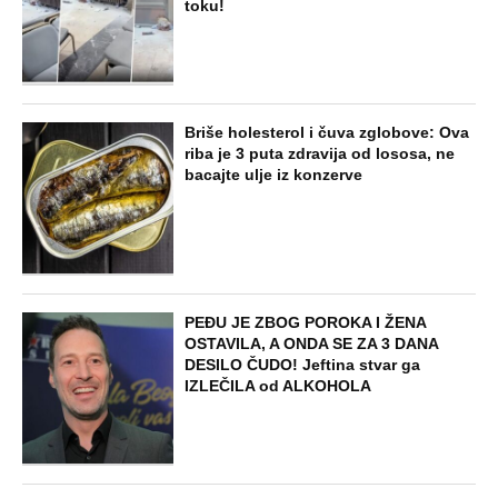
toku!
Briše holesterol i čuva zglobove: Ova
riba je 3 puta zdravija od lososa, ne
bacajte ulje iz konzerve
PEĐU JE ZBOG POROKA I ŽENA
OSTAVILA, A ONDA SE ZA 3 DANA
DESILO ČUDO! Jeftina stvar ga
IZLEČILA od ALKOHOLA