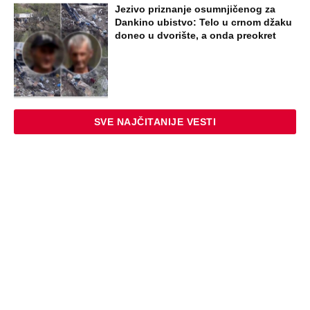
Jezivo priznanje osumnjičenog za
Dankino ubistvo: Telo u crnom džaku
doneo u dvorište, a onda preokret
SVE NAJČITANIJE VESTI