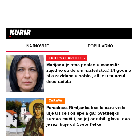
NAJNOVIJE
POPULARNO
EXTERNAL ARTICLES
Marijanu je otac poslao u manastir
zajedno sa delom nasledstva: 14 godina
bila zazidana u sobici, ali je u tajnosti
decu rađala
ZABAVA
Paraskeva Rimljanka bacila caru vrelo
ulje u lice i oslepela ga: Svetiteljku
surovo mučili, pa joj odrubili glavu, ovo
je razlikuje od Svete Petke