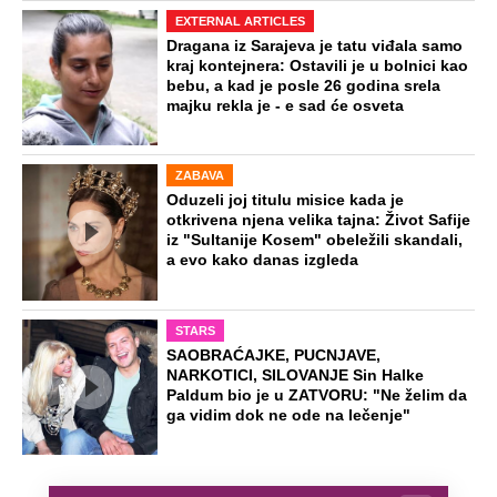
EXTERNAL ARTICLES
Dragana iz Sarajeva je tatu viđala samo
kraj kontejnera: Ostavili je u bolnici kao
bebu, a kad je posle 26 godina srela
majku rekla je - e sad će osveta
ZABAVA
Oduzeli joj titulu misice kada je
otkrivena njena velika tajna: Život Safije
iz "Sultanije Kosem" obeležili skandali,
a evo kako danas izgleda
STARS
SAOBRAĆAJKE, PUCNJAVE,
NARKOTICI, SILOVANJE Sin Halke
Paldum bio je u ZATVORU: "Ne želim da
ga vidim dok ne ode na lečenje"