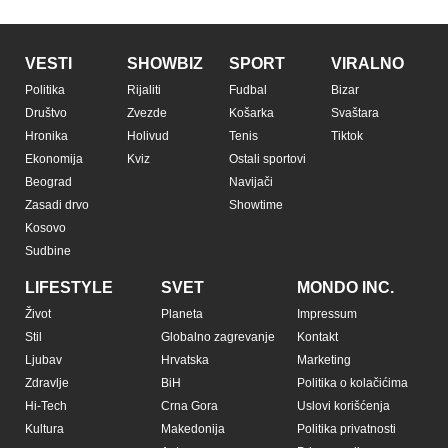
VESTI
SHOWBIZ
SPORT
VIRALNO
Politika
Rijaliti
Fudbal
Bizar
Društvo
Zvezde
Košarka
Svaštara
Hronika
Holivud
Tenis
Tiktok
Ekonomija
Kviz
Ostali sportovi
Beograd
Navijači
Zasadi drvo
Showtime
Kosovo
Sudbine
LIFESTYLE
SVET
MONDO INC.
Život
Planeta
Impressum
Stil
Globalno zagrevanje
Kontakt
Ljubav
Hrvatska
Marketing
Zdravlje
BiH
Politika o kolačićima
Hi-Tech
Crna Gora
Uslovi korišćenja
Kultura
Makedonija
Politika privatnosti