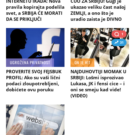
INTERNETU IKADA: Nova
ČUO ZA SRBIJU! Gugl je
pravila kopirajta podelila
ukazao veliku čast našoj
svet, a SRBIJA ĆE MORATI
ZEMLJI, a ono što je
DA SE PRIKLJUČI
uradio zaista je DIVNO
1
31
UGROŽENA PRIVATNOST
ON JE HIT
PROVERITE SVOJ FEJSBUK
NAJDUHOVTIJI MOMAK U
PROFIL: Ako su vaši lični
SRBIJI: Lošmi isprozivao
podaci zloupotrebljeni,
Lukasa, JK i fensi cice – i
dobićete ovu poruku
oni se smeju kad vide!
(VIDEO)