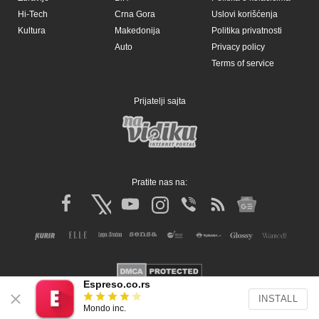
Hi-Tech
Crna Gora
Uslovi korišćenja
Kultura
Makedonija
Politika privatnosti
Auto
Privacy policy
Terms of service
Prijatelji sajta
Pratite nas na:
Espreso.co.rs
INSTALL
Copyright © Espreso.co.rs 2026. Sva prava zadržana. Mondo inc.
Mondo inc.