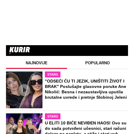
NAJNOVIJE
POPULARNO
STARS
"ODSEĆI ĆU TI JEZIK, UNIŠTITI ŽIVOT I
BRAK" Poslušajte glasovne poruke Ane
Nikolić: Besna i nezaustavljiva uputila
brutalne uvrede i pretnje Slobinoj Jeleni
STARS
U ELITI 10 BIĆE NEVIĐEN HAOS! Ovo su
do sada potvrđeni učesnici, stari računi
dolaze na naplatu, a stiže i stari vuk