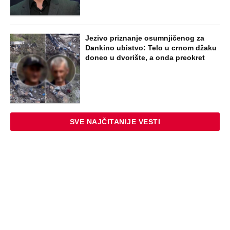
Jezivo priznanje osumnjičenog za
Dankino ubistvo: Telo u crnom džaku
doneo u dvorište, a onda preokret
SVE NAJČITANIJE VESTI