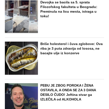
Devojka se bacila sa 5. sprata
Filozofskog fakulteta u Beogradu:
Preminula na licu mesta, istraga u
toku!
Briše holesterol i čuva zglobove: Ova
riba je 3 puta zdravija od lososa, ne
bacajte ulje iz konzerve
PEĐU JE ZBOG POROKA I ŽENA
OSTAVILA, A ONDA SE ZA 3 DANA
DESILO ČUDO! Jeftina stvar ga
IZLEČILA od ALKOHOLA