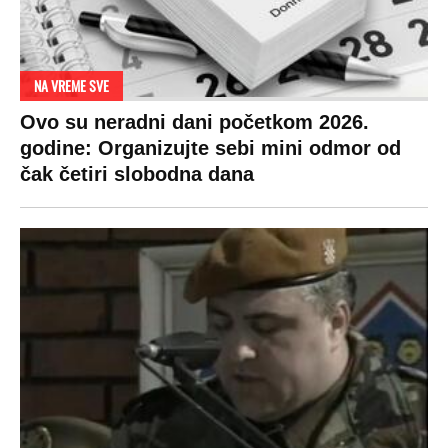
NA VREME SVE
Ovo su neradni dani početkom 2026.
godine: Organizujte sebi mini odmor od
čak četiri slobodna dana