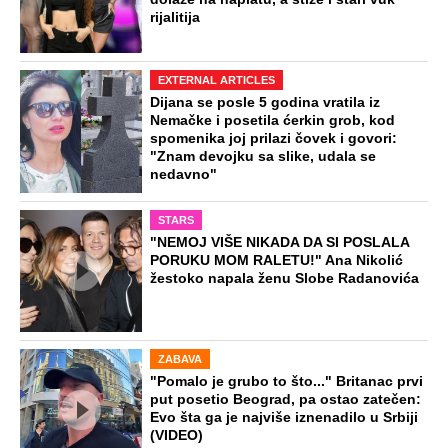
rijalitija
EXTERNAL ARTICLES
Dijana se posle 5 godina vratila iz
Nemačke i posetila ćerkin grob, kod
spomenika joj prilazi čovek i govori:
"Znam devojku sa slike, udala se
nedavno"
STARS
"NEMOJ VIŠE NIKADA DA SI POSLALA
PORUKU MOM RALETU!" Ana Nikolić
žestoko napala ženu Slobe Radanovića
ZABAVA
"Pomalo je grubo to što..." Britanac prvi
put posetio Beograd, pa ostao zatečen:
Evo šta ga je najviše iznenadilo u Srbiji
(VIDEO)