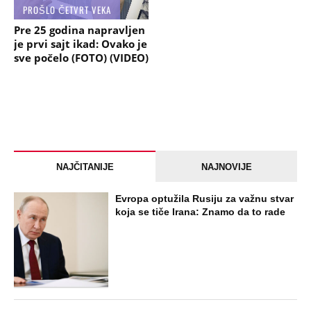
PROŠLO ČETVRT VEKA
Pre 25 godina napravljen
je prvi sajt ikad: Ovako je
sve počelo (FOTO) (VIDEO)
NAJČITANIJE
NAJNOVIJE
Evropa optužila Rusiju za važnu stvar
koja se tiče Irana: Znamo da to rade