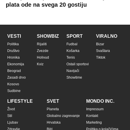
plata ode na svega 20 gostiju
VESTI
SHOWBIZ
SPORT
VIRALNO
Politika
Rijaliti
Fudbal
Bizar
Društvo
Zvezde
Košarka
Svaštara
Hronika
Holivud
Tenis
Tiktok
Ekonomija
Kviz
Ostali sportovi
Beograd
Navijači
Zasadi drvo
Showtime
Kosovo
Sudbine
LIFESTYLE
SVET
MONDO INC.
Život
Planeta
Impressum
Stil
Globalno zagrevanje
Kontakt
Ljubav
Hrvatska
Marketing
Zdravlje
BiH
Politika o kolačićima