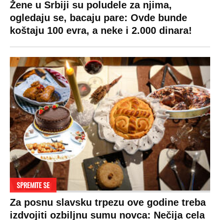
Žene u Srbiji su poludele za njima,
ogledaju se, bacaju pare: Ovde bunde
koštaju 100 evra, a neke i 2.000 dinara!
SPREMITE SE
Za posnu slavsku trpezu ove godine treba
izdvojiti ozbiljnu sumu novca: Nečija cela