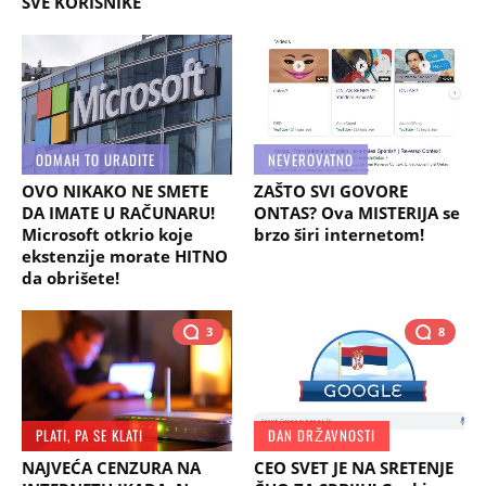
SVE KORISNIKE
ODMAH TO URADITE
NEVEROVATNO
OVO NIKAKO NE SMETE
ZAŠTO SVI GOVORE
DA IMATE U RAČUNARU!
ONTAS? Ova MISTERIJA se
Microsoft otkrio koje
brzo širi internetom!
ekstenzije morate HITNO
da obrišete!
3
8
PLATI, PA SE KLATI
DAN DRŽAVNOSTI
NAJVEĆA CENZURA NA
CEO SVET JE NA SRETENJE