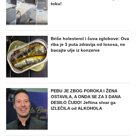
toku!
Briše holesterol i čuva zglobove: Ova
riba je 3 puta zdravija od lososa, ne
bacajte ulje iz konzerve
PEĐU JE ZBOG POROKA I ŽENA
OSTAVILA, A ONDA SE ZA 3 DANA
DESILO ČUDO! Jeftina stvar ga
IZLEČILA od ALKOHOLA