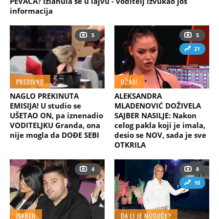
PEVAČA? Izlanula se u lajvu - voditelj izvukao još
informacija
5
5
21
PREDIVNO
UŽAS!
NAGLO PREKINUTA
ALEKSANDRA
EMISIJA! U studio se
MLADENOVIĆ DOŽIVELA
UŠETAO ON, pa iznenadio
SAJBER NASILJE: Nakon
VODITELJKU Granda, ona
celog pakla koji je imala,
nije mogla da DOĐE SEBI
desio se NOV, sada je sve
OTKRILA
4
8
10
ISKREN
DA LI JE MOGUĆE?