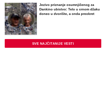
Jezivo priznanje osumnjičenog za
Dankino ubistvo: Telo u crnom džaku
doneo u dvorište, a onda preokret
SVE NAJČITANIJE VESTI