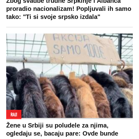
Zbog svadbe trudne Srpkinje i Albanca
proradio nacionalizam! Popljuvali ih samo
tako: "Ti si svoje srpsko izdala"
RAJ!
Žene u Srbiji su poludele za njima,
ogledaju se, bacaju pare: Ovde bunde