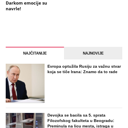
Darkom emocije su
navrle!
NAJČITANIJE
NAJNOVIJE
Evropa optužila Rusiju za važnu stvar
koja se tiče Irana: Znamo da to rade
Devojka se bacila sa 5. sprata
Filozofskog fakulteta u Beogradu:
Preminula na licu mesta, istraga u