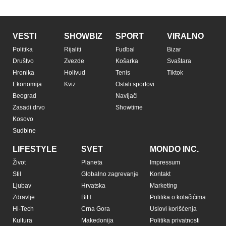
VESTI
SHOWBIZ
SPORT
VIRALNO
Politika
Rijaliti
Fudbal
Bizar
Društvo
Zvezde
Košarka
Svaštara
Hronika
Holivud
Tenis
Tiktok
Ekonomija
Kviz
Ostali sportovi
Beograd
Navijači
Zasadi drvo
Showtime
Kosovo
Sudbine
LIFESTYLE
SVET
MONDO INC.
Život
Planeta
Impressum
Stil
Globalno zagrevanje
Kontakt
Ljubav
Hrvatska
Marketing
Zdravlje
BiH
Politika o kolačićima
Hi-Tech
Crna Gora
Uslovi korišćenja
Kultura
Makedonija
Politika privatnosti