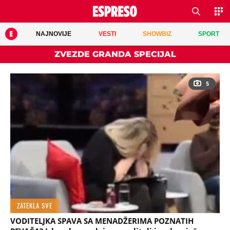
NAJNOVIJE
VESTI
SHOWBIZ
SPORT
ZVEZDE GRANDA SPECIJAL
5
ZATEKLA SVE
VODITELJKA SPAVA SA MENADŽERIMA POZNATIH