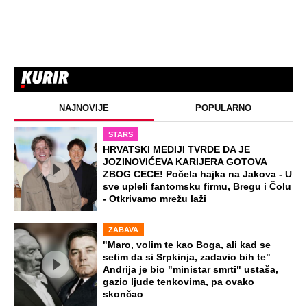
NAJNOVIJE
POPULARNO
STARS
HRVATSKI MEDIJI TVRDE DA JE
JOZINOVIĆEVA KARIJERA GOTOVA
ZBOG CECE! Počela hajka na Jakova - U
sve upleli fantomsku firmu, Bregu i Čolu
- Otkrivamo mrežu laži
ZABAVA
"Maro, volim te kao Boga, ali kad se
setim da si Srpkinja, zadavio bih te"
Andrija je bio "ministar smrti" ustaša,
gazio ljude tenkovima, pa ovako
skončao