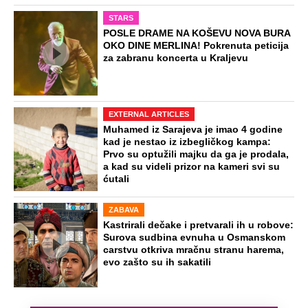
STARS
POSLE DRAME NA KOŠEVU NOVA BURA
OKO DINE MERLINA! Pokrenuta peticija
za zabranu koncerta u Kraljevu
EXTERNAL ARTICLES
Muhamed iz Sarajeva je imao 4 godine
kad je nestao iz izbegličkog kampa:
Prvo su optužili majku da ga je prodala,
a kad su videli prizor na kameri svi su
ćutali
ZABAVA
Kastrirali dečake i pretvarali ih u robove:
Surova sudbina evnuha u Osmanskom
carstvu otkriva mračnu stranu harema,
evo zašto su ih sakatili