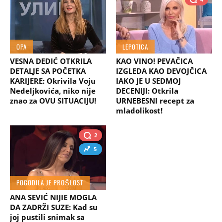
OPA
LEPOTICA
VESNA DEDIĆ OTKRILA
KAO VINO! PEVAČICA
DETALJE SA POČETKA
IZGLEDA KAO DEVOJČICA
KARIJERE: Okrivila Voju
IAKO JE U SEDMOJ
Nedeljkovića, niko nije
DECENIJI: Otkrila
znao za OVU SITUACIJU!
URNEBESNI recept za
mladolikost!
2
5
POGODILA JE PROŠLOST
ANA SEVIĆ NIJIE MOGLA
DA ZADRŽI SUZE: Kad su
joj pustili snimak sa