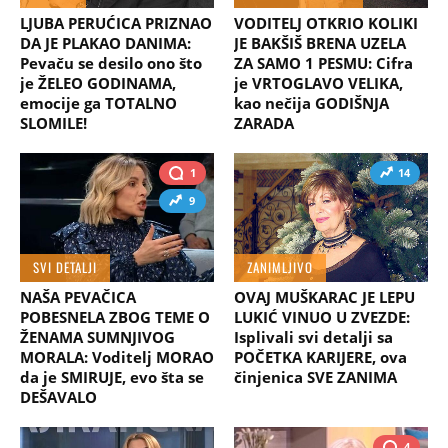
LJUBA PERUĆICA PRIZNAO
VODITELJ OTKRIO KOLIKI
DA JE PLAKAO DANIMA:
JE BAKŠIŠ BRENA UZELA
Pevaču se desilo ono što
ZA SAMO 1 PESMU: Cifra
je ŽELEO GODINAMA,
je VRTOGLAVO VELIKA,
emocije ga TOTALNO
kao nečija GODIŠNJA
SLOMILE!
ZARADA
1
14
9
SVI DETALJI
ZANIMLJIVO
NAŠA PEVAČICA
OVAJ MUŠKARAC JE LEPU
POBESNELA ZBOG TEME O
LUKIĆ VINUO U ZVEZDE:
ŽENAMA SUMNJIVOG
Isplivali svi detalji sa
MORALA: Voditelj MORAO
POČETKA KARIJERE, ova
da je SMIRUJE, evo šta se
činjenica SVE ZANIMA
DEŠAVALO
4