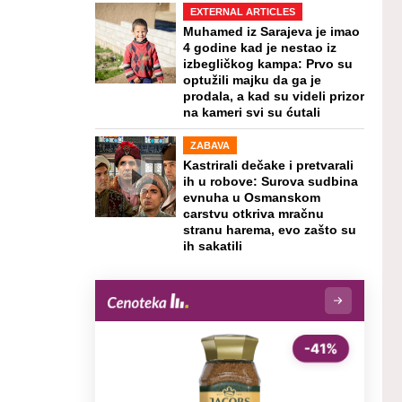
EXTERNAL ARTICLES
Muhamed iz Sarajeva je imao
4 godine kad je nestao iz
izbegličkog kampa: Prvo su
optužili majku da ga je
prodala, a kad su videli prizor
na kameri svi su ćutali
ZABAVA
Kastrirali dečake i pretvarali
ih u robove: Surova sudbina
evnuha u Osmanskom
carstvu otkriva mračnu
stranu harema, evo zašto su
ih sakatili