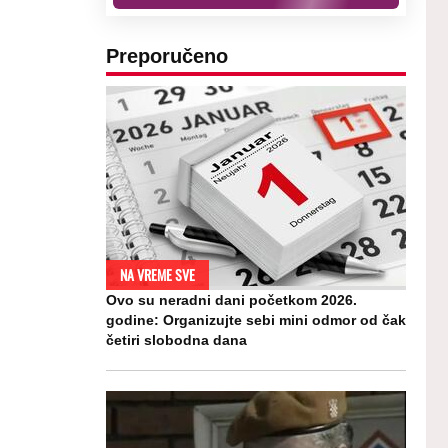
Preporučeno
NA VREME SVE
Ovo su neradni dani početkom 2026.
godine: Organizujte sebi mini odmor od čak
četiri slobodna dana