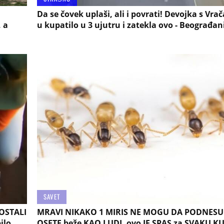
Da se čovek uplaši, ali i povrati! Devojka s Vra
, a
u kupatilo u 3 ujutru i zatekla ovo - Beograđan
SAVET
OSTALI
MRAVI NIKAKO 1 MIRIS NE MOGU DA PODNESU:
ilo
OSETE beže KAO LUDI, ovo JE SPAS za SVAKU K