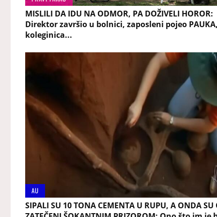
MISLILI DA IDU NA ODMOR, PA DOŽIVELI HOROR:
Direktor završio u bolnici, zaposleni pojeo PAUKA
koleginica...
AU
SIPALI SU 10 TONA CEMENTA U RUPU, A ONDA SU 
ZATEČENI ŠOKANTNIM PRIZOROM: Ono što im je b