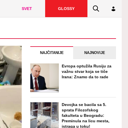
SVET
GLOSSY
NAJČITANIJE
NAJNOVIJE
Evropa optužila Rusiju za
važnu stvar koja se tiče
Irana: Znamo da to rade
Devojka se bacila sa 5.
sprata Filozofskog
fakulteta u Beogradu:
Preminula na licu mesta,
istraga u toku!