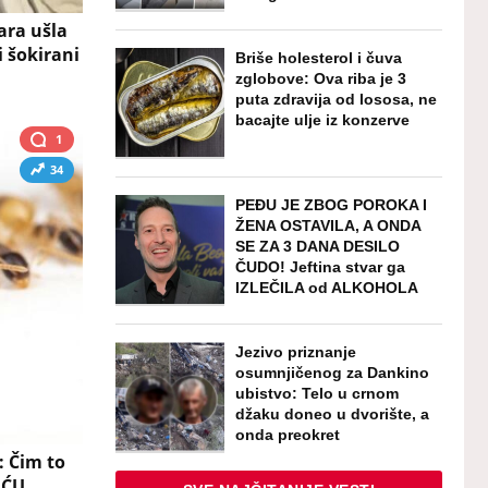
čara ušla
i šokirani
Briše holesterol i čuva
zglobove: Ova riba je 3
puta zdravija od lososa, ne
bacajte ulje iz konzerve
1
34
PEĐU JE ZBOG POROKA I
ŽENA OSTAVILA, A ONDA
SE ZA 3 DANA DESILO
ČUDO! Jeftina stvar ga
IZLEČILA od ALKOHOLA
Jezivo priznanje
osumnjičenog za Dankino
ubistvo: Telo u crnom
džaku doneo u dvorište, a
onda preokret
 Čim to
UĆU