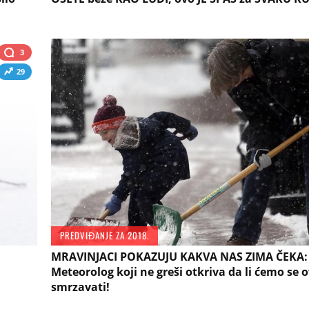
3
29
PREDVIĐANJE ZA 2018.
MRAVINJACI POKAZUJU KAKVA NAS ZIMA ČEKA:
Meteorolog koji ne greši otkriva da li ćemo se 
smrzavati!