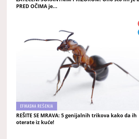
PRED OČIMA je...
EFIKASNA REŠENJA
REŠITE SE MRAVA: 5 genijalnih trikova kako da ih
oterate iz kuće!