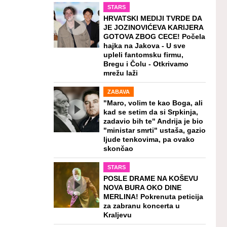
STARS
HRVATSKI MEDIJI TVRDE DA
JE JOZINOVIĆEVA KARIJERA
GOTOVA ZBOG CECE! Počela
hajka na Jakova - U sve
upleli fantomsku firmu,
Bregu i Čolu - Otkrivamo
mrežu laži
ZABAVA
"Maro, volim te kao Boga, ali
kad se setim da si Srpkinja,
zadavio bih te" Andrija je bio
"ministar smrti" ustaša, gazio
ljude tenkovima, pa ovako
skončao
STARS
POSLE DRAME NA KOŠEVU
NOVA BURA OKO DINE
MERLINA! Pokrenuta peticija
za zabranu koncerta u
Kraljevu