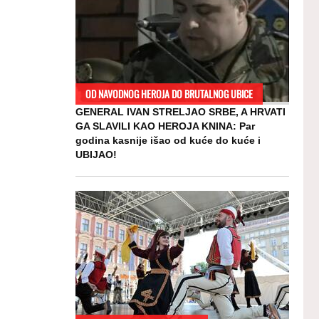
OD NAVODNOG HEROJA DO BRUTALNOG UBICE
GENERAL IVAN STRELJAO SRBE, A HRVATI
GA SLAVILI KAO HEROJA KNINA: Par
godina kasnije išao od kuće do kuće i
UBIJAO!