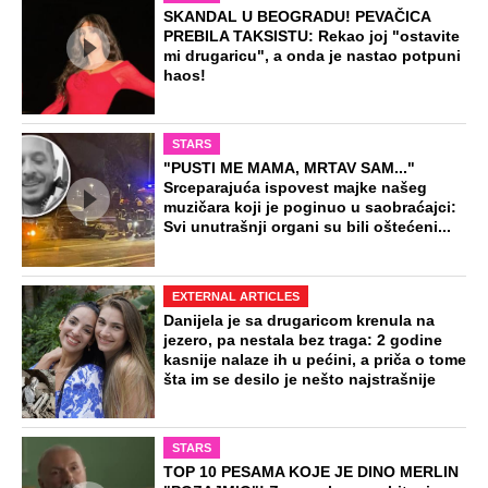
SKANDAL U BEOGRADU! PEVAČICA
PREBILA TAKSISTU: Rekao joj "ostavite
mi drugaricu", a onda je nastao potpuni
haos!
STARS
"PUSTI ME MAMA, MRTAV SAM..."
Srceparajuća ispovest majke našeg
muzičara koji je poginuo u saobraćajci:
Svi unutrašnji organi su bili oštećeni...
EXTERNAL ARTICLES
Danijela je sa drugaricom krenula na
jezero, pa nestala bez traga: 2 godine
kasnije nalaze ih u pećini, a priča o tome
šta im se desilo je nešto najstrašnije
STARS
TOP 10 PESAMA KOJE JE DINO MERLIN