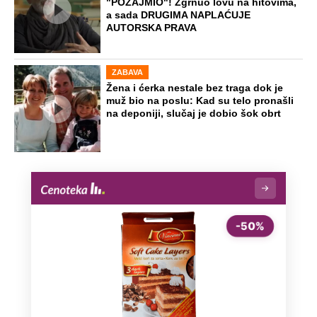
"POZAJMIO"! Zgrnuo lovu na hitovima,
a sada DRUGIMA NAPLAĆUJE
AUTORSKA PRAVA
ZABAVA
Žena i ćerka nestale bez traga dok je
muž bio na poslu: Kad su telo pronašli
na deponiji, slučaj je dobio šok obrt