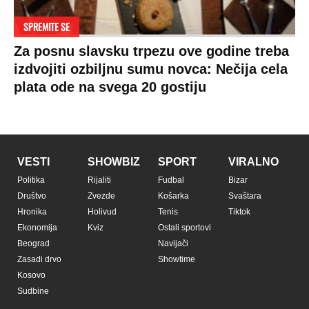
SPREMITE SE
Za posnu slavsku trpezu ove godine treba
izdvojiti ozbiljnu sumu novca: Nečija cela
plata ode na svega 20 gostiju
VESTI
SHOWBIZ
SPORT
VIRALNO
Politika
Rijaliti
Fudbal
Bizar
Društvo
Zvezde
Košarka
Svaštara
Hronika
Holivud
Tenis
Tiktok
Ekonomija
Kviz
Ostali sportovi
Beograd
Navijači
Zasadi drvo
Showtime
Kosovo
Sudbine