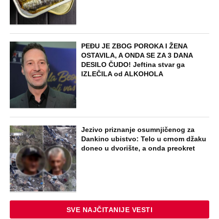
PEĐU JE ZBOG POROKA I ŽENA
OSTAVILA, A ONDA SE ZA 3 DANA
DESILO ČUDO! Jeftina stvar ga
IZLEČILA od ALKOHOLA
Jezivo priznanje osumnjičenog za
Dankino ubistvo: Telo u crnom džaku
doneo u dvorište, a onda preokret
SVE NAJČITANIJE VESTI