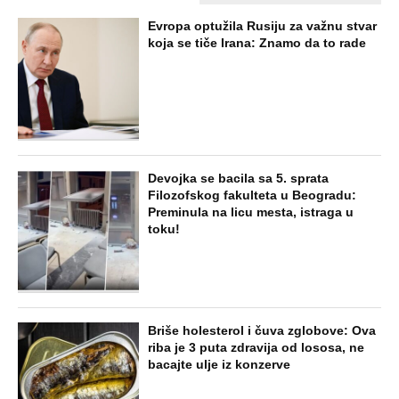
Evropa optužila Rusiju za važnu stvar
koja se tiče Irana: Znamo da to rade
Devojka se bacila sa 5. sprata
Filozofskog fakulteta u Beogradu:
Preminula na licu mesta, istraga u
toku!
Briše holesterol i čuva zglobove: Ova
riba je 3 puta zdravija od lososa, ne
bacajte ulje iz konzerve