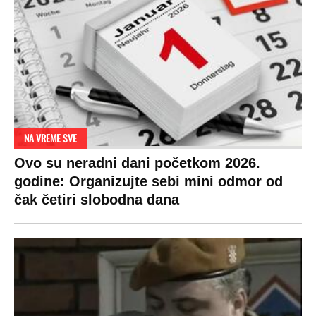
NA VREME SVE
Ovo su neradni dani početkom 2026.
godine: Organizujte sebi mini odmor od
čak četiri slobodna dana