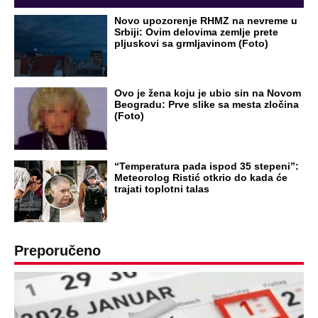
Novo upozorenje RHMZ na nevreme u
Srbiji: Ovim delovima zemlje prete
pljuskovi sa grmljavinom (Foto)
Ovo je žena koju je ubio sin na Novom
Beogradu: Prve slike sa mesta zločina
(Foto)
“Temperatura pada ispod 35 stepeni”:
Meteorolog Ristić otkrio do kada će
trajati toplotni talas
Preporučeno