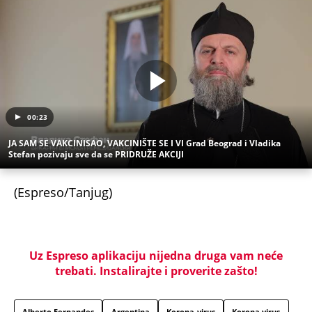
00:23
JA SAM SE VAKCINISAO, VAKCINIŠTE SE I VI Grad Beograd i Vladika
Stefan pozivaju sve da se PRIDRUŽE AKCIJI
(Espreso/Tanjug)
Uz Espreso aplikaciju nijedna druga vam neće
trebati. Instalirajte i proverite zašto!
Alberto Fernandes
Argentina
Korona-virus
Korona virus