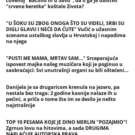
čuvenoj "Bačimo ih u Savu", da li ga je ubistvo
"crvene beretke" koštalo života?
"U ŠOKU SU ZBOG ONOGA ŠTO SU VIDELI, SRBI SU
DIGLI GLAVU I NEĆE DA ĆUTE" Vučić o užasnim
scenama ustaškog slavlja u Hrvatskoj i napadima
na njega
"PUSTI ME MAMA, MRTAV SAM..." Srceparajuća
ispovest majke našeg muzičara koji je poginuo u
saobraćajci: Svi unutrašnji organi su bili oštećeni...
Danijela je sa drugaricom krenula na jezero, pa
nestala bez traga: 2 godine kasnije nalaze ih u
pećini, a priča o tome šta im se desilo je nešto
najstrašnije
TOP 10 PESAMA KOJE JE DINO MERLIN "POZAJMIO"!
Zgrnuo lovu na hitovima, a sada DRUGIMA
NAPLAĆUJE AUTORSKA PRAVA