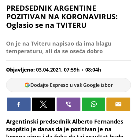
PREDSEDNIK ARGENTINE
POZITIVAN NA KORONAVIRUS:
Oglasio se na TVITERU
On je na Tviteru napisao da ima blagu
temperaturu, ali da se oseća dobro
Objavljeno:
03.04.2021. 07:59h
08:04h
Igor
Dodajte Espreso u vaš Google izbor
Ćuzović
Argentinski predsednik Alberto Fernandes
saopštio je danas da je pozitivan je na
korona virus i da čeka da taj rezultat bude