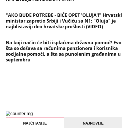
"AKO BUDE POTREBE - BIĆE OPET 'OLUJA'!" Hrvatski
ministar zapretio Srbiji i Vučiću sa N1: "Oluja" je
najblistaviji deo hrvatske prošlosti (VIDEO)
Na koji način će biti isplaćena državna pomoć? Evo
šta se dešava sa računima penzionera i korisnika
socijalne pomoći, a šta sa punolenim građanima u
septembru
NAJČITANIJE
NAJNOVIJE