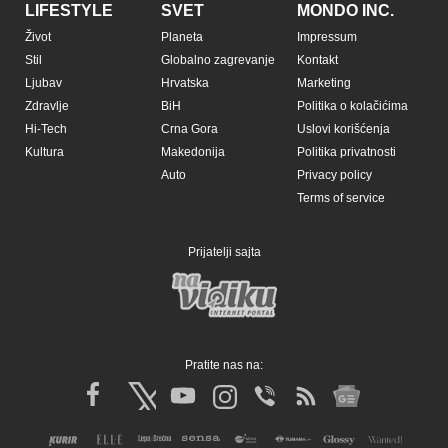
LIFESTYLE
SVET
MONDO INC.
Život
Planeta
Impressum
Stil
Globalno zagrevanje
Kontakt
Ljubav
Hrvatska
Marketing
Zdravlje
BiH
Politika o kolačićima
Hi-Tech
Crna Gora
Uslovi korišćenja
Kultura
Makedonija
Politika privatnosti
Auto
Privacy policy
Terms of service
Prijatelji sajta
Pratite nas na: