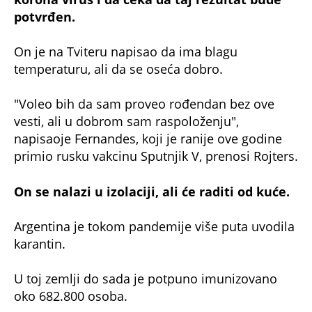
potvrđen.
On je na Tviteru napisao da ima blagu
temperaturu, ali da se oseća dobro.
"Voleo bih da sam proveo rođendan bez ove
vesti, ali u dobrom sam raspoloženju",
napisaoje Fernandes, koji je ranije ove godine
primio rusku vakcinu Sputnjik V, prenosi Rojters.
On se nalazi u izolaciji, ali će raditi od kuće.
Argentina je tokom pandemije više puta uvodila
karantin.
U toj zemlji do sada je potpuno imunizovano
oko 682.800 osoba.