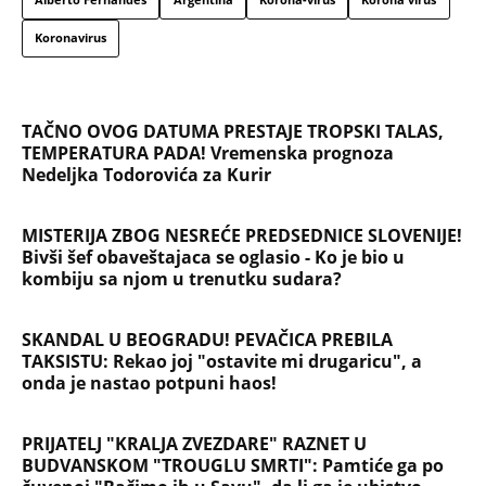
Koronavirus
TAČNO OVOG DATUMA PRESTAJE TROPSKI TALAS,
TEMPERATURA PADA! Vremenska prognoza
Nedeljka Todorovića za Kurir
MISTERIJA ZBOG NESREĆE PREDSEDNICE SLOVENIJE!
Bivši šef obaveštajaca se oglasio - Ko je bio u
kombiju sa njom u trenutku sudara?
SKANDAL U BEOGRADU! PEVAČICA PREBILA
TAKSISTU: Rekao joj "ostavite mi drugaricu", a
onda je nastao potpuni haos!
PRIJATELJ "KRALJA ZVEZDARE" RAZNET U
BUDVANSKOM "TROUGLU SMRTI": Pamtiće ga po