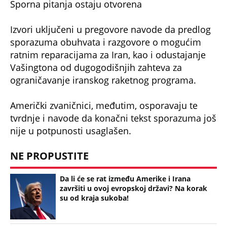
Sporna pitanja ostaju otvorena
Izvori uključeni u pregovore navode da predlog
sporazuma obuhvata i razgovore o mogućim
ratnim reparacijama za Iran, kao i odustajanje
Vašingtona od dugogodišnjih zahteva za
ograničavanje iranskog raketnog programa.
Američki zvaničnici, međutim, osporavaju te
tvrdnje i navode da konačni tekst sporazuma još
nije u potpunosti usaglašen.
NE PROPUSTITE
Da li će se rat između Amerike i Irana
završiti u ovoj evropskoj državi? Na korak
su od kraja sukoba!