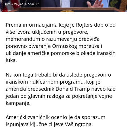
foto: EPA/JIM LO SCALZO
Prema informacijama koje je Rojters dobio od
više izvora uključenih u pregovore,
memorandum o razumevanju predviđa
ponovno otvaranje Ormuskog moreuza i
ukidanje američke pomorske blokade iranskih
luka.
Nakon toga trebalo bi da uslede pregovori o
iranskom nuklearnom programu, koji je
američki predsednik Donald Tramp naveo kao
jedan od glavnih razloga za pokretanje vojne
kampanje.
Američki zvaničnik ocenio je da sporazum
ispunjava ključne ciljeve Vašingtona.