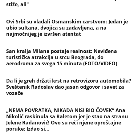
stiže, ali"
Ovi Srbi su vladali Osmanskim carstvom: Jedan je
ubio sultana, dvojica su zadavljena, a na
najmoćnijeg je izvršen atentat
San kralja Milana postaje realnost: Neviđena
turistička atrakcija u srcu Beograda, do
aerodroma za svega 15 minuta (FOTO/VIDEO)
Da li je greh držati krst na retrovizoru automobila?
Sveštenik Radoslav dao jasan odgovor i savet za
vozače
„NEMA POVRATKA, NIKADA NISI BIO ČOVEK” Ana
Nikolić raskinula sa Raletom jer je stao na stranu
Jelene Radanović! Ovo su reči njene oproštajne
poruke: Izdao si...