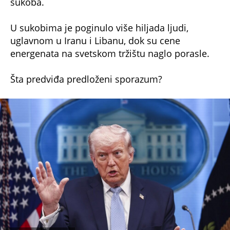
sukoba.
U sukobima je poginulo više hiljada ljudi,
uglavnom u Iranu i Libanu, dok su cene
energenata na svetskom tržištu naglo porasle.
Šta predviđa predloženi sporazum?