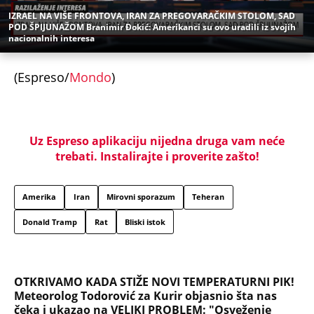
IZRAEL NA VIŠE FRONTOVA, IRAN ZA PREGOVARAČKIM STOLOM, SAD
POD ŠPIJUNAŽOM Branimir Đokić: Amerikanci su ovo uradili iz svojih
nacionalnih interesa
(Espreso/
Mondo
)
Uz Espreso aplikaciju nijedna druga vam neće
trebati. Instalirajte i proverite zašto!
Amerika
Iran
Mirovni sporazum
Teheran
Donald Tramp
Rat
Bliski istok
OTKRIVAMO KADA STIŽE NOVI TEMPERATURNI PIK!
Meteorolog Todorović za Kurir objasnio šta nas
čeka i ukazao na VELIKI PROBLEM: "Osveženje