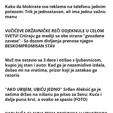
Kako da blokirate sve reklame na telefonu jednim
potezom: Trik je jednostavan, ali ima jednu važnu
manu
VUČIĆEVE DRŽAVNIČKE REČI ODJEKNULE U CELOM
SVETU! Citiraju ga mediji sa obe strane "gvozdene
zavese" - Sa dozom divljenja prenose njegov
BESKOMPROMISAN STAV
Muž me ostavio sa 3 dece i otišao s ljubavnicom,
kupio joj stan i auto: Kad ga je nezamislivo izdala,
došao mi na vratima, prizor koji je zatekao ga
razorio
"AKO UBIJEM, UBIĆU JEDNO" Srđan Aleksić ga je
satima držao na nišanu pa pitao za ženu: Kuća i
dalje puna krvi, a ovako se spasio (FOTO)