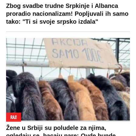
Zbog svadbe trudne Srpkinje i Albanca
proradio nacionalizam! Popljuvali ih samo
tako: "Ti si svoje srpsko izdala"
RAJ!
Žene u Srbiji su poludele za njima,
ogledaju se, bacaju pare: Ovde bunde