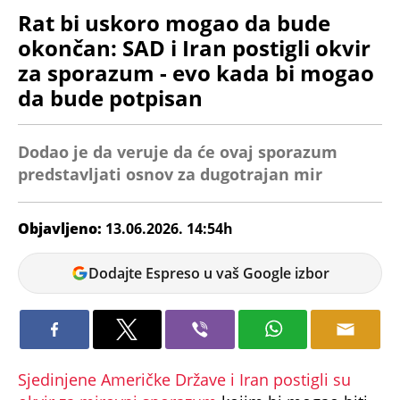
Rat bi uskoro mogao da bude
okončan: SAD i Iran postigli okvir
za sporazum - evo kada bi mogao
da bude potpisan
Dodao je da veruje da će ovaj sporazum
predstavljati osnov za dugotrajan mir
Objavljeno:
13.06.2026. 14:54h
Miloš
Dodajte Espreso u vaš Google izbor
Dojčinović
Sjedinjene Američke Države i Iran postigli su