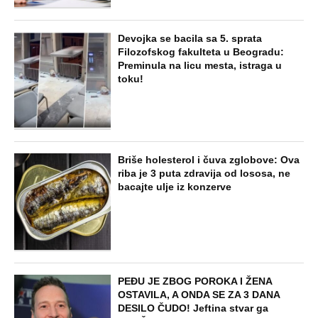
Devojka se bacila sa 5. sprata
Filozofskog fakulteta u Beogradu:
Preminula na licu mesta, istraga u
toku!
Briše holesterol i čuva zglobove: Ova
riba je 3 puta zdravija od lososa, ne
bacajte ulje iz konzerve
PEĐU JE ZBOG POROKA I ŽENA
OSTAVILA, A ONDA SE ZA 3 DANA
DESILO ČUDO! Jeftina stvar ga