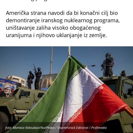
Američka strana navodi da bi konačni cilj bio
demontiranje iranskog nuklearnog programa,
uništavanje zaliha visoko obogaćenog
uranijuma i njihovo uklanjanje iz zemlje.
foto: Morteza Nikoubazl/NurPhoto / Shutterstock Editorial / Profimedia