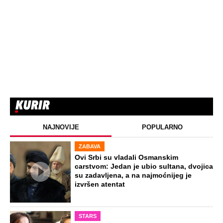
NAJNOVIJE
POPULARNO
ZABAVA
Ovi Srbi su vladali Osmanskim
carstvom: Jedan je ubio sultana, dvojica
su zadavljena, a na najmoćnijeg je
izvršen atentat
STARS