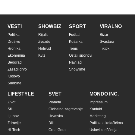
VESTI
SHOWBIZ
SPORT
VIRALNO
Politika
Rijaliti
Fudbal
Bizar
Društvo
Zvezde
Košarka
Svaštara
Hronika
Holivud
Tenis
Tiktok
Ekonomija
Kviz
Ostali sportovi
Beograd
Navijači
Zasadi drvo
Showtime
Kosovo
Sudbine
LIFESTYLE
SVET
MONDO INC.
Život
Planeta
Impressum
Stil
Globalno zagrevanje
Kontakt
Ljubav
Hrvatska
Marketing
Zdravlje
BiH
Politika o kolačićima
Hi-Tech
Crna Gora
Uslovi korišćenja