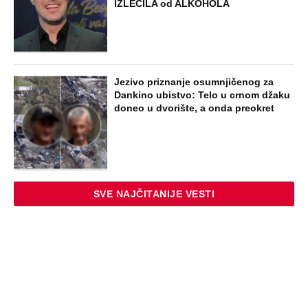
IZLEČILA od ALKOHOLA
Jezivo priznanje osumnjičenog za
Dankino ubistvo: Telo u crnom džaku
doneo u dvorište, a onda preokret
SVE NAJČITANIJE VESTI