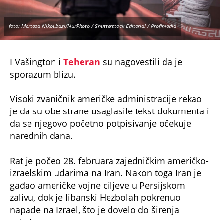
foto: Morteza Nikoubazl/NurPhoto / Shutterstock Editorial / Profimedia
I Vašington i
Teheran
su nagovestili da je
sporazum blizu.
Visoki zvaničnik američke administracije rekao
je da su obe strane usaglasile tekst dokumenta i
da se njegovo početno potpisivanje očekuje
narednih dana.
Rat je počeo 28. februara zajedničkim američko-
izraelskim udarima na Iran. Nakon toga Iran je
gađao američke vojne ciljeve u Persijskom
zalivu, dok je libanski Hezbolah pokrenuo
napade na Izrael, što je dovelo do širenja