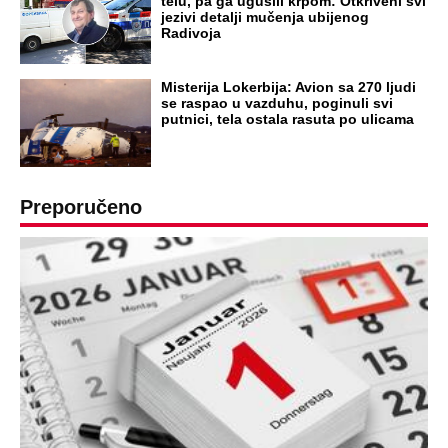
telu, pa ga ugušili krpom: Otkriveni svi
jezivi detalji mučenja ubijenog
Radivoja
Misterija Lokerbija: Avion sa 270 ljudi
se raspao u vazduhu, poginuli svi
putnici, tela ostala rasuta po ulicama
Preporučeno