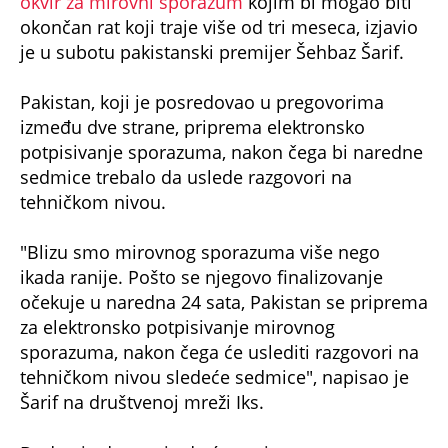
okvir za mirovni sporazum
kojim bi mogao biti
okončan rat koji traje više od tri meseca, izjavio
je u subotu pakistanski premijer Šehbaz Šarif.
Pakistan, koji je posredovao u pregovorima
između dve strane, priprema elektronsko
potpisivanje sporazuma, nakon čega bi naredne
sedmice trebalo da uslede razgovori na
tehničkom nivou.
"Blizu smo mirovnog sporazuma više nego
ikada ranije. Pošto se njegovo finalizovanje
očekuje u naredna 24 sata, Pakistan se priprema
za elektronsko potpisivanje mirovnog
sporazuma, nakon čega će uslediti razgovori na
tehničkom nivou sledeće sedmice", napisao je
Šarif na društvenoj mreži Iks.