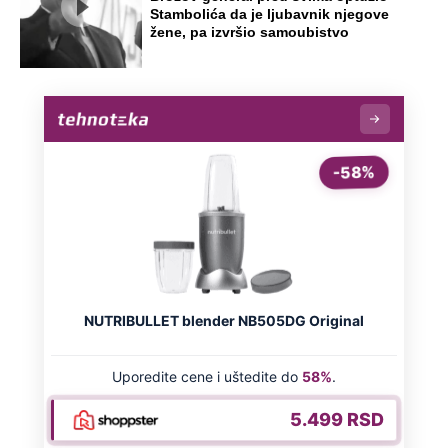
Stambolića da je ljubavnik njegove
žene, pa izvršio samoubistvo