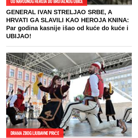
OD NAVODNOG HEROJA DO BRUTALNOG UBICE
GENERAL IVAN STRELJAO SRBE, A
HRVATI GA SLAVILI KAO HEROJA KNINA:
Par godina kasnije išao od kuće do kuće i
UBIJAO!
DRAMA ZBOG LJUBAVNE PRIČE