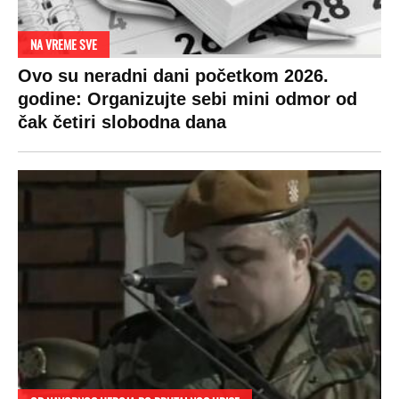
NA VREME SVE
Ovo su neradni dani početkom 2026.
godine: Organizujte sebi mini odmor od
čak četiri slobodna dana