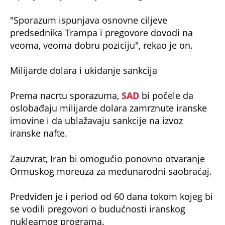
"Sporazum ispunjava osnovne ciljeve
predsednika Trampa i pregovore dovodi na
veoma, veoma dobru poziciju", rekao je on.
Milijarde dolara i ukidanje sankcija
Prema nacrtu sporazuma,
SAD
bi počele da
oslobađaju milijarde dolara zamrznute iranske
imovine i da ublažavaju sankcije na izvoz
iranske nafte.
Zauzvrat, Iran bi omogućio ponovno otvaranje
Ormuskog moreuza za međunarodni saobraćaj.
Predviđen je i period od 60 dana tokom kojeg bi
se vodili pregovori o budućnosti iranskog
nuklearnog programa.