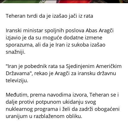
Teheran tvrdi da je izašao jači iz rata
Iranski ministar spoljnih poslova Abas Aragči
izjavio je da su moguće dodatne izmene
sporazuma, ali da je Iran iz sukoba izašao
snažniji.
"Iran je pobednik rata sa Sjedinjenim Američkim
Državama", rekao je Aragči za iransku državnu
televiziju.
Međutim, prema navodima izvora, Teheran se i
dalje protivi potpunom ukidanju svog
nuklearnog programa i želi da zadrži obogaćeni
uranijum u razblaženom obliku.