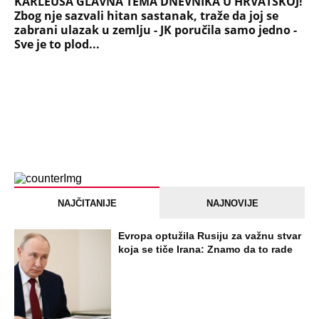
KARLEUŠA GLAVNA TEMA DNEVNIKA U HRVATSKOJ!
Zbog nje sazvali hitan sastanak, traže da joj se
zabrani ulazak u zemlju - JK poručila samo jedno -
Sve je to plod...
NAJČITANIJE
NAJNOVIJE
Evropa optužila Rusiju za važnu stvar
koja se tiče Irana: Znamo da to rade