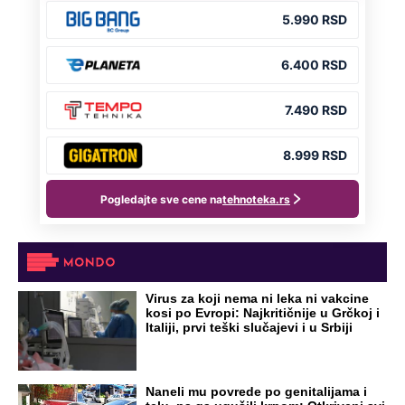
Virus za koji nema ni leka ni vakcine
kosi po Evropi: Najkritičnije u Grčkoj i
Italiji, prvi teški slučajevi i u Srbiji
Naneli mu povrede po genitalijama i