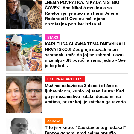
„NEMA POVRATKA, NIKADA NISI BIO
ČOVEK” Ana Nikolić raskinula sa
Raletom jer je stao na stranu Jelene
Radanović! Ovo su reči njene
oproštajne poruke: Izdao si...
STARS
KARLEUŠA GLAVNA TEMA DNEVNIKA U
HRVATSKOJ! Zbog nje sazvali hitan
sastanak, traže da joj se zabrani ulazak
u zemlju - JK poručila samo jedno - Sve
je to plod...
EXTERNAL ARTICLES
Muž me ostavio sa 3 dece i otišao s
ljubavnicom, kupio joj stan i auto: Kad
ga je nezamislivo izdala, došao mi na
vratima, prizor koji je zatekao ga razorio
ZABAVA
Tito je viknuo: "Zaustavite tog ludaka!"
Brozov general pred svima optužio