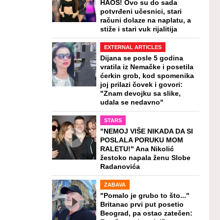
HAOS! Ovo su do sada
potvrđeni učesnici, stari
računi dolaze na naplatu, a
stiže i stari vuk rijalitija
EXTERNAL ARTICLES
Dijana se posle 5 godina
vratila iz Nemačke i posetila
ćerkin grob, kod spomenika
joj prilazi čovek i govori:
"Znam devojku sa slike,
udala se nedavno"
STARS
"NEMOJ VIŠE NIKADA DA SI
POSLALA PORUKU MOM
RALETU!" Ana Nikolić
žestoko napala ženu Slobe
Radanovića
ZABAVA
"Pomalo je grubo to što..."
Britanac prvi put posetio
Beograd, pa ostao zatečen: