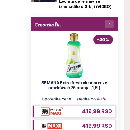
Evo šta ga je najviše
iznenadilo u Srbiji (VIDEO)