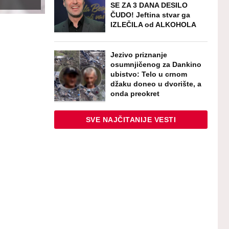
SE ZA 3 DANA DESILO
ČUDO! Jeftina stvar ga
IZLEČILA od ALKOHOLA
Jezivo priznanje
osumnjičenog za Dankino
ubistvo: Telo u crnom
džaku doneo u dvorište, a
onda preokret
SVE NAJČITANIJE VESTI