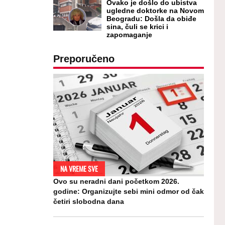
Ovako je došlo do ubistva
ugledne doktorke na Novom
Beogradu: Došla da obiđe
sina, čuli se krici i
zapomaganje
Preporučeno
NA VREME SVE
Ovo su neradni dani početkom 2026.
godine: Organizujte sebi mini odmor od čak
četiri slobodna dana