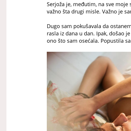
Serjoža je, međutim, na sve moje 
važno šta drugi misle. Važno je s
Dugo sam pokušavala da ostanem
rasla iz dana u dan. Ipak, došao 
ono što sam osećala. Popustila s