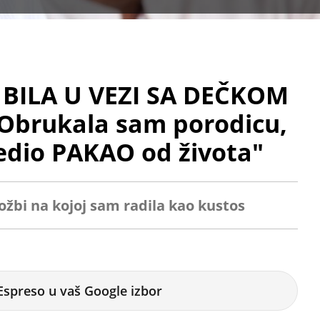
E BILA U VEZI SA DEČKOM
Obrukala sam porodicu,
redio PAKAO od života"
ožbi na kojoj sam radila kao kustos
Espreso u vaš Google izbor