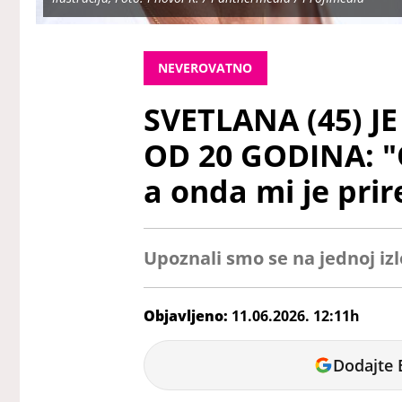
NEVEROVATNO
SVETLANA (45) J
OD 20 GODINA: "
a onda mi je pri
Upoznali smo se na jednoj izl
Objavljeno:
11.06.2026. 12:11h
Tatjana
Dodajte 
Maksić