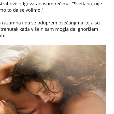
strahove odgovarao istim rečima: "Svetlana, nije
amo to da se volimo."
 razumna i da se oduprem osećanjima koja su
je trenutak kada više nisam mogla da ignorišem
am.