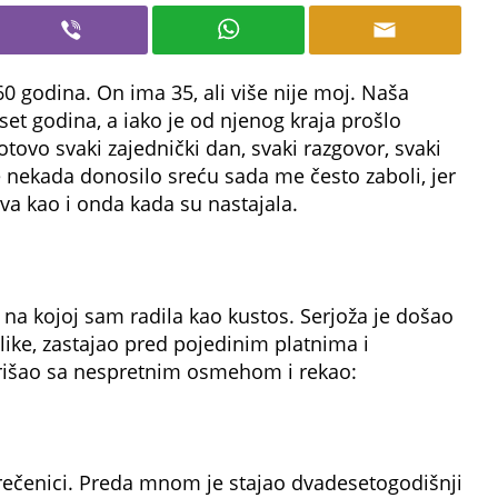
 godina. On ima 35, ali više nije moj. Naša
set godina, a iako je od njenog kraja prošlo
ovo svaki zajednički dan, svaki razgovor, svaki
e nekada donosilo sreću sada me često zaboli, jer
a kao i onda kada su nastajala.
i
na kojoj sam radila kao kustos. Serjoža je došao
slike, zastajao pred pojedinim platnima i
 prišao sa nespretnim osmehom i rekao:
rečenici. Preda mnom je stajao dvadesetogodišnji