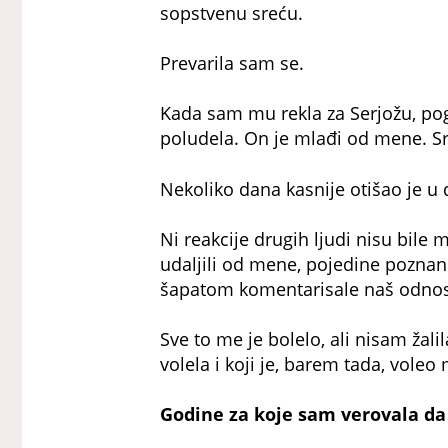
sopstvenu sreću.
Prevarila sam se.
Kada sam mu rekla za Serjožu, pog
poludela. On je mlađi od mene. S
Nekoliko dana kasnije otišao je u 
Ni reakcije drugih ljudi nisu bile 
udaljili od mene, pojedine poznan
šapatom komentarisale naš odnos
Sve to me je bolelo, ali nisam žal
volela i koji je, barem tada, voleo
Godine za koje sam verovala da 