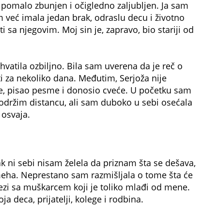
pomalo zbunjen i očigledno zaljubljen. Ja sam
 već imala jedan brak, odraslu decu i životno
i sa njegovim. Moj sin je, zapravo, bio stariji od
vatila ozbiljno. Bila sam uverena da je reč o
ti za nekoliko dana. Međutim, Serjoža nije
ke, pisao pesme i donosio cveće. U početku sam
 održim distancu, ali sam duboko u sebi osećala
osvaja.
k ni sebi nisam želela da priznam šta se dešava,
meha. Neprestano sam razmišljala o tome šta će
vezi sa muškarcem koji je toliko mlađi od mene.
a deca, prijatelji, kolege i rodbina.