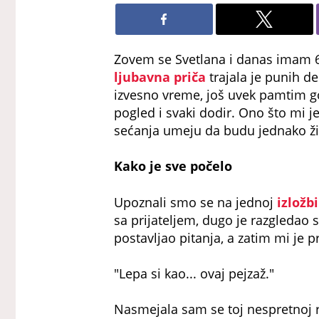
Zovem se Svetlana i danas imam 60
ljubavna priča
trajala je punih de
izvesno vreme, još uvek pamtim got
pogled i svaki dodir. Ono što mi j
sećanja umeju da budu jednako živ
Kako je sve počelo
Upoznali smo se na jednoj
izložb
sa prijateljem, dugo je razgledao 
postavljao pitanja, a zatim mi je
"Lepa si kao... ovaj pejzaž."
Nasmejala sam se toj nespretnoj 