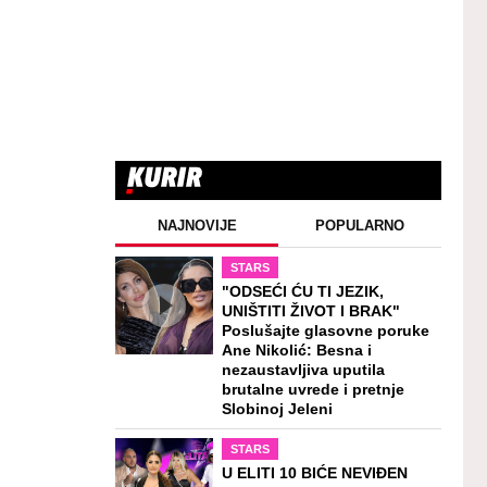
NAJNOVIJE
POPULARNO
STARS
"ODSEĆI ĆU TI JEZIK,
UNIŠTITI ŽIVOT I BRAK"
Poslušajte glasovne poruke
Ane Nikolić: Besna i
nezaustavljiva uputila
brutalne uvrede i pretnje
Slobinoj Jeleni
STARS
U ELITI 10 BIĆE NEVIĐEN