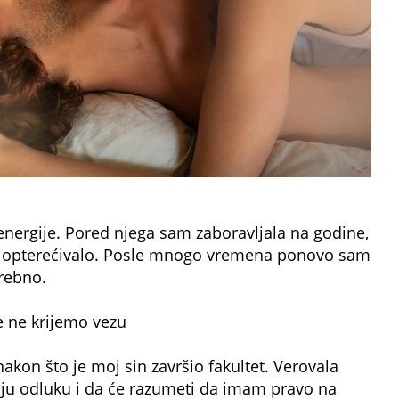
e energije. Pored njega sam zaboravljala na godine,
je opterećivalo. Posle mnogo vremena ponovo sam
trebno.
e ne krijemo vezu
akon što je moj sin završio fakultet. Verovala
oju odluku i da će razumeti da imam pravo na