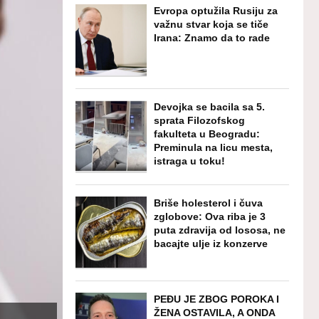
Evropa optužila Rusiju za
važnu stvar koja se tiče
Irana: Znamo da to rade
Devojka se bacila sa 5.
sprata Filozofskog
fakulteta u Beogradu:
Preminula na licu mesta,
istraga u toku!
Briše holesterol i čuva
zglobove: Ova riba je 3
puta zdravija od lososa, ne
bacajte ulje iz konzerve
PEĐU JE ZBOG POROKA I
ŽENA OSTAVILA, A ONDA