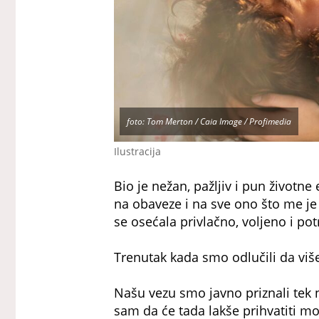
foto: Tom Merton / Caia Image / Profimedia
Ilustracija
Bio je nežan, pažljiv i pun životn
na obaveze i na sve ono što me 
se osećala privlačno, voljeno i po
Trenutak kada smo odlučili da viš
Našu vezu smo javno priznali tek n
sam da će tada lakše prihvatiti m