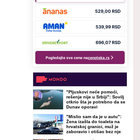
"Pljuskovi neće pomoći,
rešenje nije u Srbiji": Sovilj
otkrio šta je potrebno da se
Dunav oporavi
"Mislio sam da je u autu":
Žena izašla do toaleta na
hrvatskoj granici, muž je
zaboravio i otišao bez nje