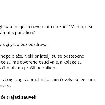
ledao me je sa nevericom i rekao: "Mama, ti si
ramotiš porodicu."
drugi grad bez pozdrava.
mnogo blaže. Neki prijatelji su se postepeno
ice su me otvoreno osuđivale, a kolege su
 čim bismo prošli hodnikom.
ila zbog svog izbora. Imala sam čoveka kojeg sam
 mene.
će trajati zauvek