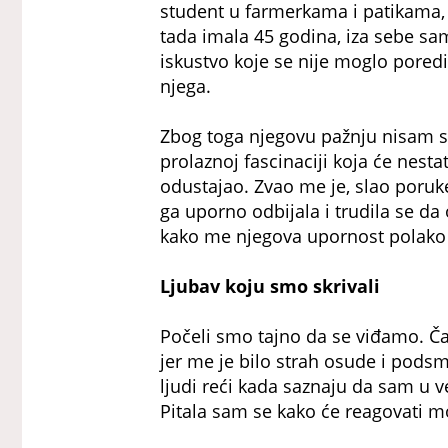
student u farmerkama i patikama, 
tada imala 45 godina, iza sebe sam
iskustvo koje se nije moglo poredit
njega.
Zbog toga njegovu pažnju nisam sh
prolaznoj fascinaciji koja će nesta
odustajao. Zvao me je, slao poru
ga uporno odbijala i trudila se da
kako me njegova upornost polako 
Ljubav koju smo skrivali
Počeli smo tajno da se viđamo. Ča
jer me je bilo strah osude i pods
ljudi reći kada saznaju da sam u 
Pitala sam se kako će reagovati moj