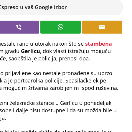
Espreso u vaš Google izbor
 nestale rano u utorak nakon što se
stambena
om gradu
Gerlicu
, dok vlasti istražuju moguću
eće
, saopštila je policija, prenosi dpa.
o prijavljene kao nestale pronađene su ubrzo
la je portparolka policije. Spasilačke ekipe
za mogućim žrtvama zarobljenim ispod ruševina.
zini železničke stanice u Gerlicu u ponedeljak
 osobe i dalje nisu dostupne i da su možda bile u
ja.