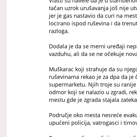
Vlasti su navele da je u stambeno
tačan uzrok urušavanja još nije u
jer je gas nastavio da curi na mest
locirano ispod ruševina i da tren
razloga.
Dodala je da se merni uređaji nep
vazduhu, ali da se ne očekuje nova
Muškarac koji strahuje da su nje
ruševinama rekao je za dpa da je 
supermarketu. Njih troje su ranij
odmor koji se nalazio u zgradi, re
mestu gde je zgrada stajala zate
Područje oko mesta nesreće evaku
upućeni policija, vatrogasci i tim