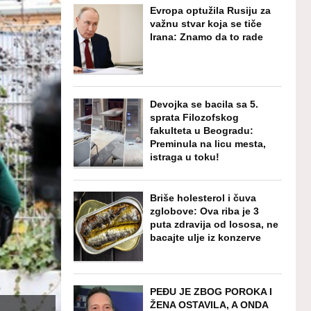
Evropa optužila Rusiju za
važnu stvar koja se tiče
Irana: Znamo da to rade
Devojka se bacila sa 5.
sprata Filozofskog
fakulteta u Beogradu:
Preminula na licu mesta,
istraga u toku!
Briše holesterol i čuva
zglobove: Ova riba je 3
puta zdravija od lososa, ne
bacajte ulje iz konzerve
PEĐU JE ZBOG POROKA I
ŽENA OSTAVILA, A ONDA