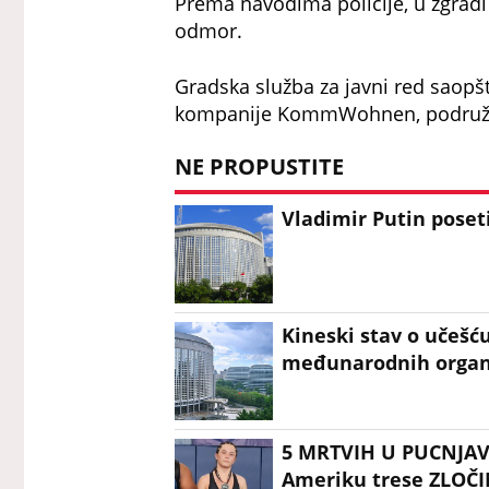
Prema navodima policije, u zgradi s
odmor.
Gradska služba za javni red saopšt
kompanije KommWohnen, podružni
NE PROPUSTITE
Vladimir Putin poseti
Kineski stav o učešc
međunarodnih organi
5 MRTVIH U PUCNJAV
Ameriku trese ZLOČIN