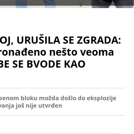
J, URUŠILA SE ZGRADA:
pronađeno nešto veoma
BE SE BVODE KAO
mbenom bloku možda došlo do eksplozije
anja još nije utvrđen