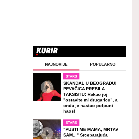
NAJNOVIJE
POPULARNO
STARS
SKANDAL U BEOGRADU!
PEVAČICA PREBILA
TAKSISTU: Rekao joj
"ostavite mi drugaricu", a
onda je nastao potpuni
haos!
STARS
"PUSTI ME MAMA, MRTAV
SAM..." Srceparajuća