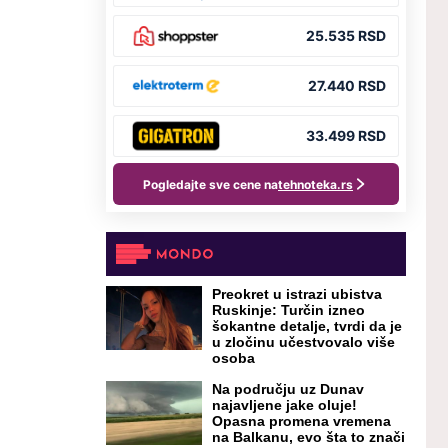
Preokret u istrazi ubistva
Ruskinje: Turčin izneo
šokantne detalje, tvrdi da je
u zločinu učestvovalo više
osoba
Na području uz Dunav
najavljene jake oluje!
Opasna promena vremena
na Balkanu, evo šta to znači