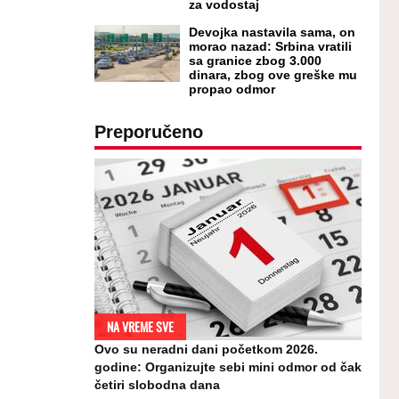
za vodostaj
Devojka nastavila sama, on
morao nazad: Srbina vratili
sa granice zbog 3.000
dinara, zbog ove greške mu
propao odmor
Preporučeno
NA VREME SVE
Ovo su neradni dani početkom 2026.
godine: Organizujte sebi mini odmor od čak
četiri slobodna dana