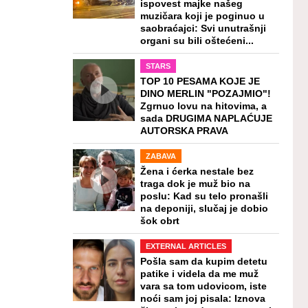
ispovest majke našeg
muzičara koji je poginuo u
saobraćajci: Svi unutrašnji
organi su bili oštećeni...
STARS
TOP 10 PESAMA KOJE JE
DINO MERLIN "POZAJMIO"!
Zgrnuo lovu na hitovima, a
sada DRUGIMA NAPLAĆUJE
AUTORSKA PRAVA
ZABAVA
Žena i ćerka nestale bez
traga dok je muž bio na
poslu: Kad su telo pronašli
na deponiji, slučaj je dobio
šok obrt
EXTERNAL ARTICLES
Pošla sam da kupim detetu
patike i videla da me muž
vara sa tom udovicom, iste
noći sam joj pisala: Iznova