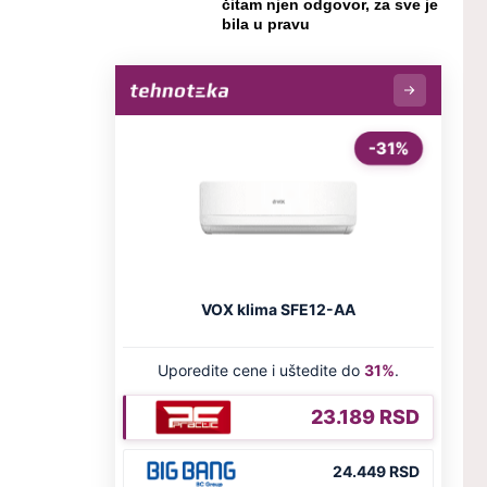
čitam njen odgovor, za sve je
bila u pravu