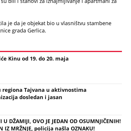
u bili i stanovi za iznajmljivanje i apartmani za
ila je da je objekat bio u vlasništvu stambene
ce grada Gerlica.
će Kinu od 19. do 20. maja
́u regiona Tajvana u aktivnostima
zacija dosledan i jasan
I U DŽAMIJI, OVO JE JEDAN OD OSUMNJIČENIH!
 IZ MRŽNJE, policija našla OZNAKU!