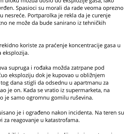
m bloku možda došlo do eksplozije gasa, iako
tvrđen. Spasioci su morali da rade veoma oprezno
u nesreće. Portparolka je rekla da je curenje
utno ne može da bude sanirano iz tehničkih
rekidno koriste za praćenje koncentracije gasa u
 eksplozija.
gova supruga i rođaka možda zatrpane pod
čuo eksploziju dok je kupovao u obližnjem
e tog dana stigli da odsednu u apartmanu za
kao je on. Kada se vratio iz supermarketa, na
kao je samo ogromnu gomilu ruševina.
isano je i ograđeno nakon incidenta. Na teren su
ovi za reagovanje u katastrofama.