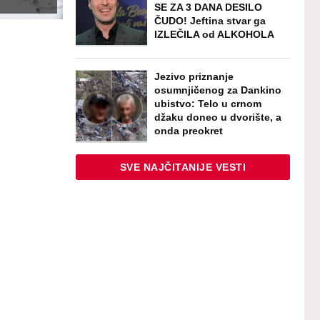
SE ZA 3 DANA DESILO
ČUDO! Jeftina stvar ga
IZLEČILA od ALKOHOLA
Jezivo priznanje
osumnjičenog za Dankino
ubistvo: Telo u crnom
džaku doneo u dvorište, a
onda preokret
SVE NAJČITANIJE VESTI