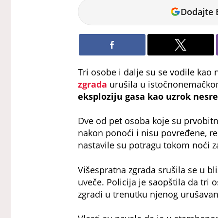
Vladimir
Dodajte 
Šuster
Tri osobe i dalje su se vodile kao
zgrada
urušila u istočnonemačk
eksploziju gasa kao uzrok nesr
Dve od pet osoba koje su prvobitn
nakon ponoći i nisu povređene, rek
nastavile su potragu tokom noći 
Višespratna zgrada srušila se u bli
uveče. Policija je saopštila da tri
zgradi u trenutku njenog urušavan