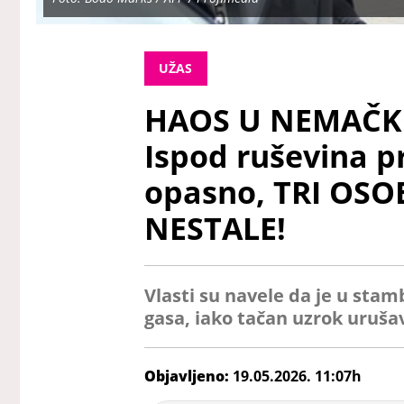
UŽAS
HAOS U NEMAČKO
Ispod ruševina 
opasno, TRI OSO
NESTALE!
Vlasti su navele da je u sta
gasa, iako tačan uzrok urušav
Objavljeno:
19.05.2026. 11:07h