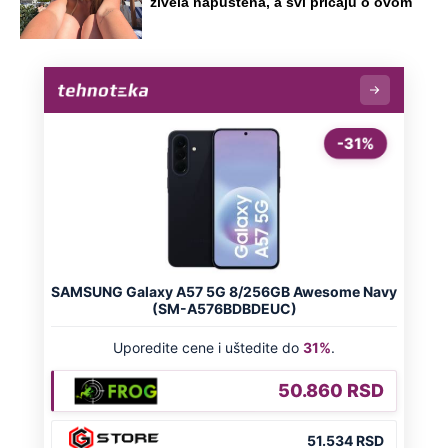
OD NAVODNOG HEROJA DO BRUTALNOG UBICE
GENERAL IVAN STRELJAO SRBE, A
HRVATI GA SLAVILI KAO HEROJA KNINA:
Par godina kasnije išao od kuće do kuće i
UBIJAO!