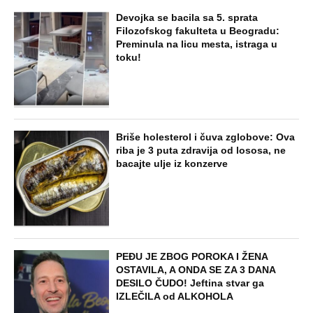
Nemačke i posetila ćerkin grob, kod
spomenika joj prilazi čovek i govori:
"Znam devojku sa slike, udala se
nedavno"
STARS
SVI BRUJE O NJENOM ULASKU U ELITU
10! Napravila najveću prevaru u rijalitiju,
pa nestala iz Srbije: Kuća u kojoj je
živela napuštena, a svi pričaju o ovom