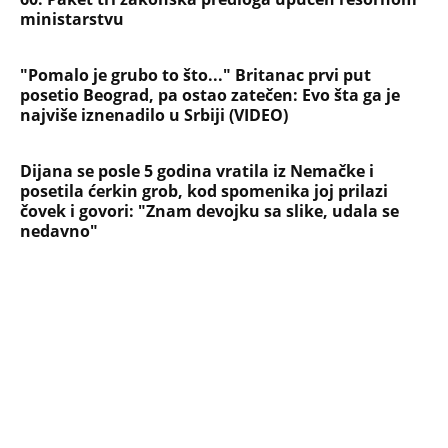
NAJNOVIJE
POPULARNO
STARS