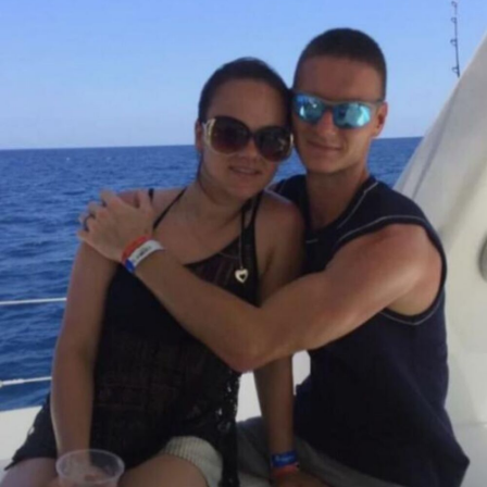
Igor je izgradio život koji prkosi svim
predviđanjima.
Upoznao je svoju suprugu Alis na
klizalištu
.
„Kada sam ga prvi put videla, odmah sam ga
prihvatila“,
rekla je.
„Ima neverovatnu energiju, uvek me nasmeje. Ljudi
su govorili da to neće trajati, ali mi se jednostavno
slažemo.“
Danas je Igor porodični čovek sa troje dece.
Čovek koji je, uprkos svemu, uspeo da prevaziđe
okolnosti u kojima je rođen.
Veza koja nikada nije prekinuta