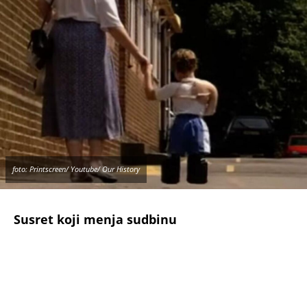
foto: Printscreen/ Youtube/ Our History
Igor Pavlovec
Put ka novom životu – zahvaljujući
strancima
Ubrzo nakon tog susreta, britanski mediji su
objavili priču o Igoru. Reakcija javnosti je bila
neverovatna – za samo nekoliko nedelja, čitaoci
su prikupili novac za njegovo lečenje. Godine