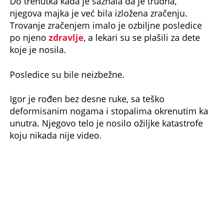
njegova majka je već bila izložena zračenju.
Trovanje zračenjem imalo je ozbiljne posledice
po njeno
zdravlje
, a lekari su se plašili za dete
koje je nosila.
Posledice su bile neizbežne.
Igor je rođen bez desne ruke, sa teško
deformisanim nogama i stopalima okrenutim ka
unutra. Njegovo telo je nosilo ožiljke katastrofe
koju nikada nije video.