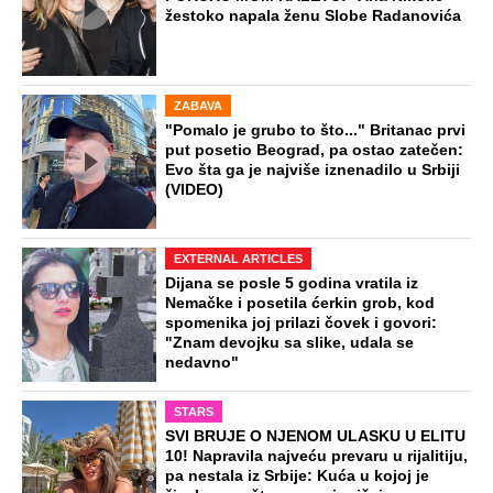
NA VREME SVE
Ovo su neradni dani početkom 2026.
godine: Organizujte sebi mini odmor od
čak četiri slobodna dana