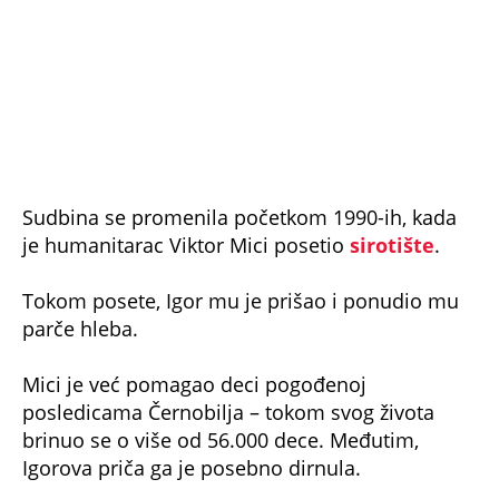
1994, Igor je otišao u Ujedinjeno Kraljevstvo.
Nije to bilo samo medicinsko putovanje. Bio je
to odlazak iz jednog sveta u drugi.
Dobio je protezu, ali i ono što nikada ranije nije
imao – porodicu.