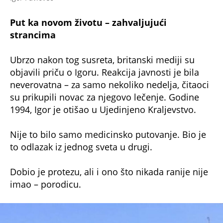
hranitelja, Barbare i Roja Beneta, u gradu
Farnkombu.
Prvi put u životu imao je nekoga ko ga je nazvao
svojim detetom.
„Ne sećam se mnogo iz svog ranog detinjstva.
„Možda sam bio u bolnici, ali sam imao sreće – bio
sam voljen i negovan",
rekao je kasnije.
Nova sredina je takođe značila novu borbu –
učenje jezika, prilagođavanje, život sa protezom.
„Ako nešto želim, dobiću to“,
jednom je rekao.
Godine 2003, postao je britanski državljanin – i
simbolično zatvorio poglavlje u svom životu.
Iako su mnogi sumnjali u njegovu budućnost,