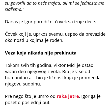
25:08
EKSPERIMENT ČERNOBILJ: Kratki dokumentarni film o najvećoj
katastrofi današnjice (Espreso.rs,AMG 2019)
(Espreso/
Kurir
/ Prenela:
T.M.
)
Uz Espreso aplikaciju nijedna druga vam neće
trebati. Instalirajte i proverite zašto!