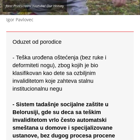
- Sistem tadašnje socijalne zaštite u
Belorusiji, gde su deca sa teškim
invaliditetom vrlo često automatski
smeštana u domove i specijalizovane
ustanove, bez dugog procesa procene
porodične mogućnosti
Oduzet od roditelja i zaboravljen od strane
sistema
Skoro odmah nakon rođenja, Igor je odvojen od
roditelja i prebačen u instituciju – sirotište u
Minsku
.
Tamo je proveo prvih šest godina svog života.
Bez porodice. Bez individualne brige. Bez