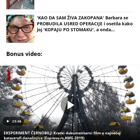
RALETU!" Ana Nikolić žestoko napala ženu Slobe
Radanovića
LIZA POGINULA U NESREĆI KAKVA SE DEŠAVA
JEDNOM U MILION GODINA! Nišlijka izgubila život
100 metara od kućnog praga, porodica mesecima
čeka odgovore
Sve ovo se gradi na mostu: Fascinantan projekat u
Beogradu donosi kafiće iznad pešačkih staza,
galerije i 19 zelenih zona - pogledajte kakvo čudo
niče na Savi
Srbiju prži paklena vrućina! Ovog datuma stiže
prvo osveženje, a onda obrt - Šokantna prognoza
Ivana Ristića za avgust
Žene u Srbiji u penziju sa 55 godina, muškarci sa
60: Paket tri zakonska predloga upućen resornom