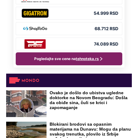
DRAMA ZBOG LJUBAVNE PRIČE
Zbog svadbe trudne Srpkinje i Albanca
proradio nacionalizam! Popljuvali ih samo
tako: "Ti si svoje srpsko izdala"