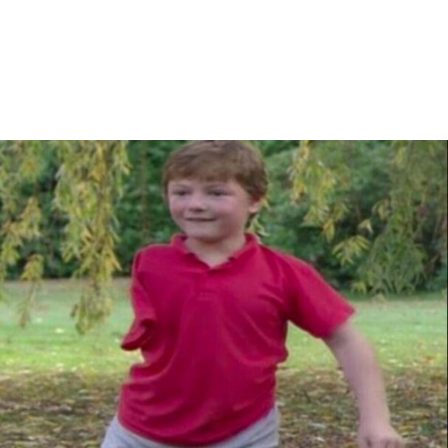
foto: Printscreen/ Youtube/ Our History
Igor Pavlovec
Oduzet od porodice
- Teška urođena oštećenja (bez ruke i
deformiteti nogu), zbog kojih je bio
klasifikovan kao dete sa ozbiljnim
invaliditetom koje zahteva stalnu
institucionalnu negu