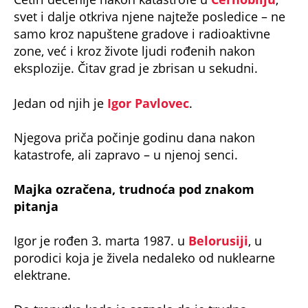
svet i dalje otkriva njene najteže posledice – ne
samo kroz napuštene gradove i radioaktivne
zone, već i kroz živote ljudi rođenih nakon
eksplozije. Čitav grad je zbrisan u sekudni.
Jedan od njih je
Igor Pavlovec
.
Njegova priča počinje godinu dana nakon
katastrofe, ali zapravo – u njenoj senci.
Majka ozračena, trudnoća pod znakom
pitanja
Igor je rođen 3. marta 1987. u
Belorusiji
, u
porodici koja je živela nedaleko od nuklearne
elektrane.
Do trenutka kada je saznala da je trudna,