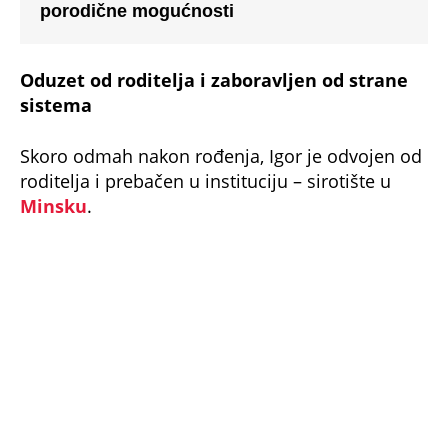
detinjstva koje dete treba da ima.
Spavao je u metalnom krevetiću, u sobi punoj
mnogo mlađe dece. Bio je neuhranjen i sitan –
veličine trogodišnjaka, iako je imao šest godina.
Ali, kako će kasnije posvedočiti oni koji su ga
upoznali, Igor je bio veseo uprkos svemu.
Uvek nasmejan.
I sa jednom željom koja ga nikada nije
napuštala:
„Želeo sam ruku.“