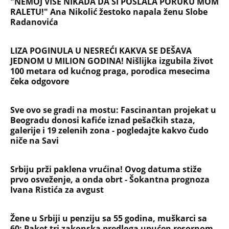
PEĐU JE ZBOG POROKA I ŽENA
OSTAVILA, A ONDA SE ZA 3 DANA
DESILO ČUDO! Jeftina stvar ga
IZLEČILA od ALKOHOLA
Jezivo priznanje osumnjičenog za
Dankino ubistvo: Telo u crnom džaku
doneo u dvorište, a onda preokret
SVE NAJČITANIJE VESTI