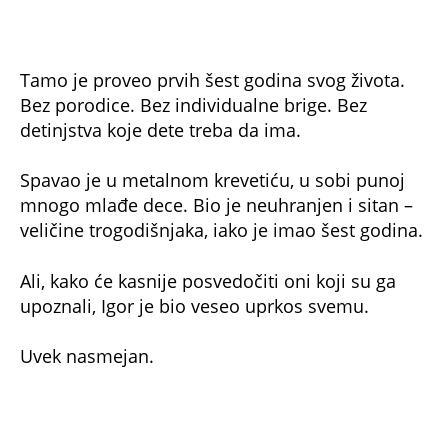
foto: Printscreen/ Youtube/ Our History
Susret koji menja sudbinu
Sudbina se promenila početkom 1990-ih, kada