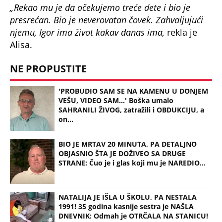
Igor Pavlovec
Černobilj
Belorusija
Minsk
Sirotište
Ispovest
Nuklearna elektrana
KOMŠIJE OTKRILE POZADINU UBISTVA NA NOVOM
BEOGRADU! Sin do smrti tukao uglednu doktorku
Milku, iza svega se krije jeziva priča koja je trajala
GODINAMA
RUSI, NAVIJAČI SPARTAKA DOČEKALI ALBANCA KOJI
JE VREĐAO SRBE: Stigao je na stadion, a onda mu
se zaledila krv u žilama...
U ELITI 10 BIĆE NEVIĐEN HAOS! Ovo su do sada
potvrđeni učesnici, stari računi dolaze na naplatu,
a stiže i stari vuk rijalitija
"NEMOJ VIŠE NIKADA DA SI POSLALA PORUKU MOM