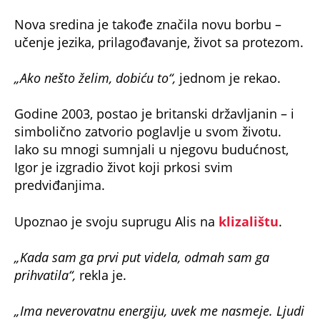
SAHRANILI ŽIVOG, zatražili i OBDUKCIJU, a
on...
BIO JE MRTAV 20 MINUTA, PA DETALJNO
OBJASNIO ŠTA JE DOŽIVEO SA DRUGE
STRANE: Čuo je i glas koji mu je NAREDIO...
NATALIJA JE IŠLA U ŠKOLU, PA NESTALA
1991! 35 godina kasnije sestra je NAŠLA
DNEVNIK: Odmah je OTRČALA NA STANICU!
'KAO DA SAM ŽIVA ZAKOPANA' Barbara se
PROBUDILA USRED OPERACIJE i osetila kako
joj 'KOPAJU PO STOMAKU', a onda...
Bonus video: