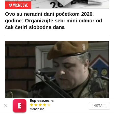
SPREMITE SE
Za posnu slavsku trpezu ove godine treba
izdvojiti ozbiljnu sumu novca: Nečija cela
plata ode na svega 20 gostiju
VESTI
SHOWBIZ
SPORT
VIRALNO
Politika
Rijaliti
Fudbal
Bizar
Društvo
Zvezde
Košarka
Svaštara
Hronika
Holivud
Tenis
Tiktok
Ekonomija
Kviz
Ostali sportovi
Beograd
Navijači
Zasadi drvo
Showtime
Espreso.co.rs
Kosovo
INSTALL
Sudbine
Mondo inc.