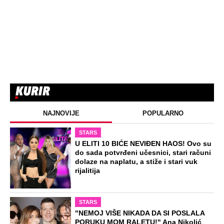
Ovako je došlo do ubistva ugledne
doktorke na Novom Beogradu: Došla
da obiđe sina, čuli se krici i
zapomaganje
Blokirani brodovi sa opasnim
materijama na Dunavu: Mogu da planu
svakog trenutka, plovilo iz Srbije
počelo da se dimi
Ni žu-žu nije imun na poskupljenja:
Turisti šokirani cenom ovog peciva na
Zlatiboru, prodaju ga na komad (Foto)
Preporučeno