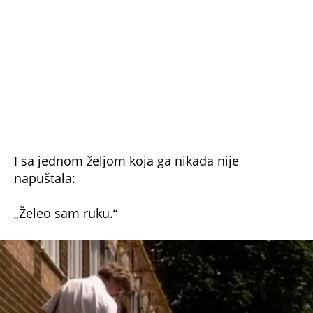
je humanitarac Viktor Mici posetio
sirotište
.
Tokom posete, Igor mu je prišao i ponudio mu
parče hleba.
Mici je već pomagao deci pogođenoj
posledicama Černobilja – tokom svog života
brinuo se o više od 56.000 dece. Međutim,
Igorova priča ga je posebno dirnula.
Video je dete koje, uprkos svemu, nije izgubilo
njegovu toplinu.