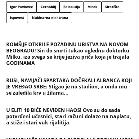
Evropa optužila Rusiju za važnu stvar
koja se tiče Irana: Znamo da to rade
Devojka se bacila sa 5. sprata
Filozofskog fakulteta u Beogradu:
Preminula na licu mesta, istraga u
toku!
Briše holesterol i čuva zglobove: Ova
riba je 3 puta zdravija od lososa, ne
bacajte ulje iz konzerve