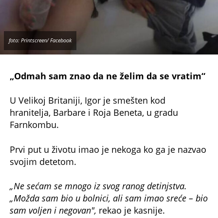
Tokom svih tih godina, Viktor Mici je ostao
važan deo njegovog života. Bio je više od
humanitarca – bio je ličnost koja je promenila
njegovu sudbinu.
Pre nego što je umro od
raka jetre
, Igor ga je
posetio poslednji put.
„Rekao mu je da očekujemo treće dete i bio je
presrećan. Bio je neverovatan čovek. Zahvaljujući
njemu, Igor ima život kakav danas ima,
rekla je
Alisa.
NE PROPUSTITE
'PROBUDIO SAM SE NA KAMENU U DONJEM
VEŠU, VIDEO SAM...' Boška umalo