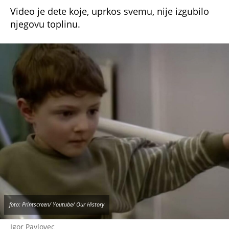
foto: Printscreen/ Facebook
„Odmah sam znao da ne želim da se vratim“
U Velikoj Britaniji, Igor je smešten kod