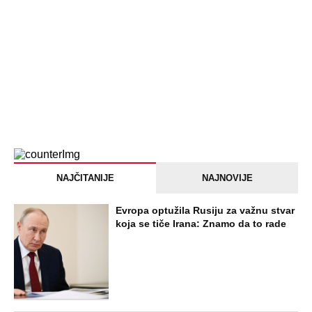
U ELITI 10 BIĆE NEVIĐEN HAOS! Ovo su
do sada potvrđeni učesnici, stari računi
dolaze na naplatu, a stiže i stari vuk
rijalitija
STARS
"NEMOJ VIŠE NIKADA DA SI POSLALA
PORUKU MOM RALETU!" Ana Nikolić
žestoko napala ženu Slobe Radanovića
ZABAVA
"Pomalo je grubo to što..." Britanac prvi
put posetio Beograd, pa ostao zatečen:
Evo šta ga je najviše iznenadilo u Srbiji
(VIDEO)
EXTERNAL ARTICLES
Dijana se posle 5 godina vratila iz