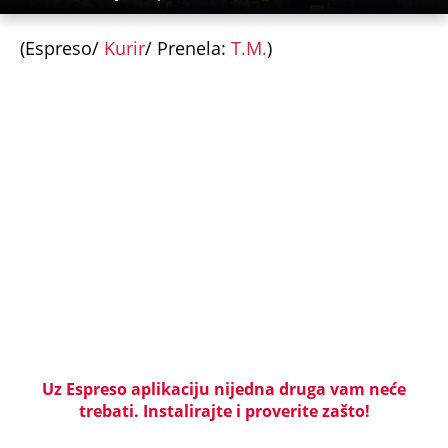
ministarstvu
"Pomalo je grubo to što..." Britanac prvi put
posetio Beograd, pa ostao zatečen: Evo šta ga je
najviše iznenadilo u Srbiji (VIDEO)
Dijana se posle 5 godina vratila iz Nemačke i
posetila ćerkin grob, kod spomenika joj prilazi
čovek i govori: "Znam devojku sa slike, udala se
nedavno"
NAJČITANIJE
NAJNOVIJE