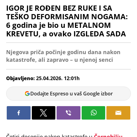
IGOR JE ROĐEN BEZ RUKE I SA
TEŠKO DEFORMISANIM NOGAMA:
6 godina je bio u METALNOM
KREVETU, a ovako IZGLEDA SADA
Njegova priča počinje godinu dana nakon
katastrofe, ali zapravo – u njenoj senci
Objavljeno:
25.04.2026. 12:01h
Tamara
Dodajte Espreso u vaš Google izbor
Marić
Četiri decenije nakon katastrofe u
Černobilju
,