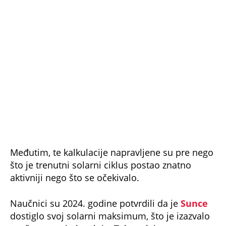
Međutim, te kalkulacije napravljene su pre nego
što je trenutni solarni ciklus postao znatno
aktivniji nego što se očekivalo.
Naučnici su 2024. godine potvrdili da je
Sunce
dostiglo svoj solarni maksimum, što je izazvalo
snažne svemirske oluje. Takva aktivnost
povećala je otpor u gornjim slojevima
atmosfere, zbog čega je satelit počeo brže da
gubi visinu i da se približava Zemlji.
Najveća šansa da delovi završe u okeanu
NASA navodi da je verovatnoća da neko bude
povređen zbog pada ostataka svega oko 0,02
odsto.
Glavni razlog za to je činjenica da oko 70 odsto