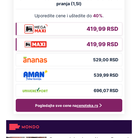
DRAMA ZBOG LJUBAVNE PRIČE
Zbog svadbe trudne Srpkinje i Albanca
proradio nacionalizam! Popljuvali ih samo
tako: "Ti si svoje srpsko izdala"