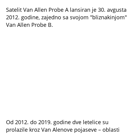
pravilno orijentišu prema Suncu i nastave rad u
orbiti.
NE PROPUSTITE
'NI VEĆI OD TEBE NISU USPELI' Najbliži
saradnik ubijenog ajatolaha žestoko
odbrusio Trampu - 'PAZI DA I SAM NE...'
CELA NACIJA GLEDA VREMENSKU
PROGNOZU ZBOG VRELE VODITELJKE! Od
kadrova padaju vilice, MUŠKI ROD NA
APARATIMA (FOTO)
ONE SU NAJSTROŽE ČUVANA VOJNA TAJNA
IRANA! Ovako se obučavaju SMRTONOSNE
ŽENE koje uteruju STRAH I TREPET! (VIDEO)