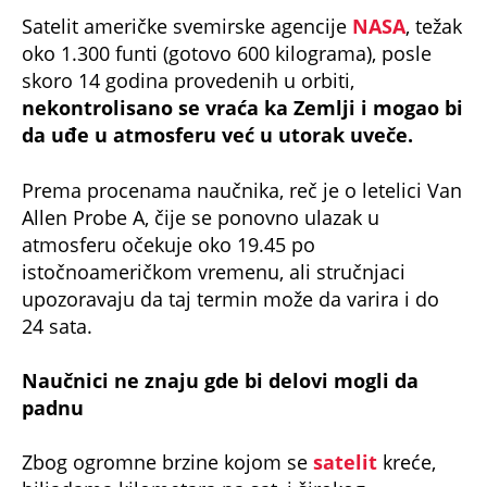
Satelit američke svemirske agencije
NASA
, težak
oko 1.300 funti (gotovo 600 kilograma), posle
skoro 14 godina provedenih u orbiti,
nekontrolisano se vraća ka Zemlji i mogao bi
da uđe u atmosferu već u utorak uveče.
Prema procenama naučnika, reč je o letelici Van
Allen Probe A, čije se ponovno ulazak u
atmosferu očekuje oko 19.45 po
istočnoameričkom vremenu, ali stručnjaci
upozoravaju da taj termin može da varira i do
24 sata.
Naučnici ne znaju gde bi delovi mogli da
padnu
Zbog ogromne brzine kojom se
satelit
kreće,
hiljadama kilometara na sat, i širokog