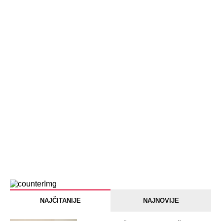
NAJNOVIJE
POPULARNO
STARS
"ODSEĆI ĆU TI JEZIK, UNIŠTITI ŽIVOT I
BRAK" Poslušajte glasovne poruke Ane
Nikolić: Besna i nezaustavljiva uputila
brutalne uvrede i pretnje Slobinoj Jeleni
STARS
U ELITI 10 BIĆE NEVIĐEN HAOS! Ovo su
do sada potvrđeni učesnici, stari računi
dolaze na naplatu, a stiže i stari vuk
rijalitija
EXTERNAL ARTICLES