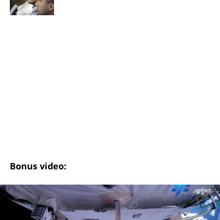
"ODSEĆI ĆU TI JEZIK, UNIŠTITI ŽIVOT I BRAK"
Poslušajte glasovne poruke Ane Nikolić: Besna i
nezaustavljiva uputila brutalne uvrede i pretnje
Slobinoj Jeleni
RUSI, NAVIJAČI SPARTAKA DOČEKALI ALBANCA KOJI
JE VREĐAO SRBE: Stigao je na stadion, a onda mu
se zaledila krv u žilama...
U ELITI 10 BIĆE NEVIĐEN HAOS! Ovo su do sada
potvrđeni učesnici, stari računi dolaze na naplatu,
a stiže i stari vuk rijalitija
"NEMOJ VIŠE NIKADA DA SI POSLALA PORUKU MOM
RALETU!" Ana Nikolić žestoko napala ženu Slobe
Radanovića
LIZA POGINULA U NESREĆI KAKVA SE DEŠAVA