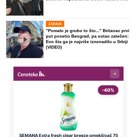
OD NAVODNOG HEROJA DO BRUTALNOG UBICE
GENERAL IVAN STRELJAO SRBE, A
HRVATI GA SLAVILI KAO HEROJA KNINA:
Par godina kasnije išao od kuće do kuće i
UBIJAO!