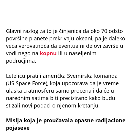
Od 2012. do 2019. godine dve letelice su
prolazile kroz Van Alenove pojaseve – oblasti
nabijenih čestica koje zarobljava Zemljino
magnetno polje – kako bi naučnici bolje
razumeli kako se te čestice formiraju i nestaju.
Ovi pojasevi imaju ključnu ulogu jer štite Zemlju
od kosmičkog zračenja, solarnih oluja i snažnog
solarnog vetra, koji mogu biti opasni za ljude, ali
i za satelite i tehnologiju u svemiru.
"Van Allen Probes A i B prikupljale su neviđene
podatke o Zemljinim stalnim radijacionim
pojasevima gotovo sedam godina"
, saopštila je
NASA.
Misija
je završena kada su obe letelice ostale
bez goriva, zbog čega više nisu mogle da se