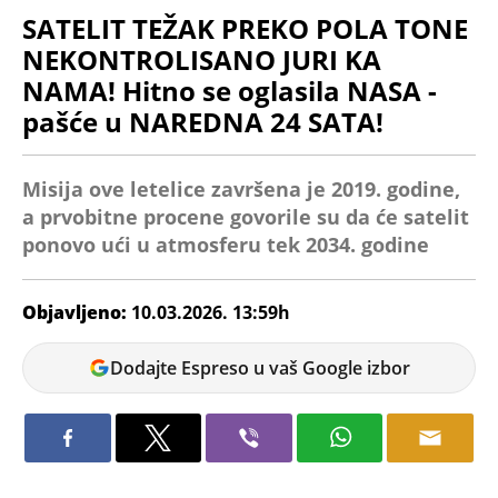
SATELIT TEŽAK PREKO POLA TONE
NEKONTROLISANO JURI KA
NAMA! Hitno se oglasila NASA -
pašće u NAREDNA 24 SATA!
Misija ove letelice završena je 2019. godine,
a prvobitne procene govorile su da će satelit
ponovo ući u atmosferu tek 2034. godine
Objavljeno:
10.03.2026. 13:59h
Tamara
Dodajte Espreso u vaš Google izbor
Marić