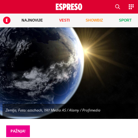
NAJNOVIJE
VESTI
SHOWBIZ
SPORT
Zemlja, Foto: azschach, YAY Media AS / Alamy / Profimedia
PAŽNJA!