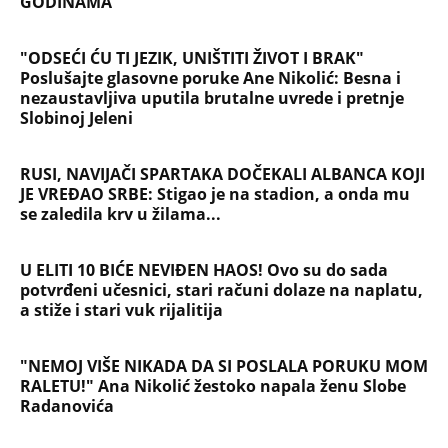
Briše holesterol i čuva zglobove: Ova
riba je 3 puta zdravija od lososa, ne
bacajte ulje iz konzerve
PEĐU JE ZBOG POROKA I ŽENA
OSTAVILA, A ONDA SE ZA 3 DANA
DESILO ČUDO! Jeftina stvar ga
IZLEČILA od ALKOHOLA
Jezivo priznanje osumnjičenog za
Dankino ubistvo: Telo u crnom džaku