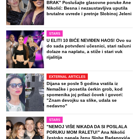
Preporučeno
NA VREME SVE
Ovo su neradni dani početkom 2026.
godine: Organizujte sebi mini odmor od
čak četiri slobodna dana