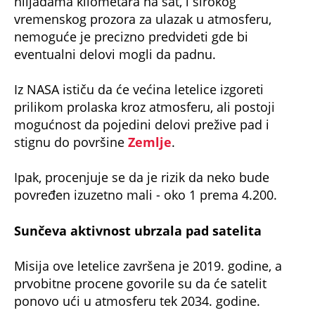
vremenskog prozora za ulazak u atmosferu,
nemoguće je precizno predvideti gde bi
eventualni delovi mogli da padnu.
Iz NASA ističu da će većina letelice izgoreti
prilikom prolaska kroz atmosferu, ali postoji
mogućnost da pojedini delovi prežive pad i
stignu do površine
Zemlje
.
Ipak, procenjuje se da je rizik da neko bude
povređen izuzetno mali - oko 1 prema 4.200.
Sunčeva aktivnost ubrzala pad satelita
Misija ove letelice završena je 2019. godine, a
prvobitne procene govorile su da će satelit
ponovo ući u atmosferu tek 2034. godine.