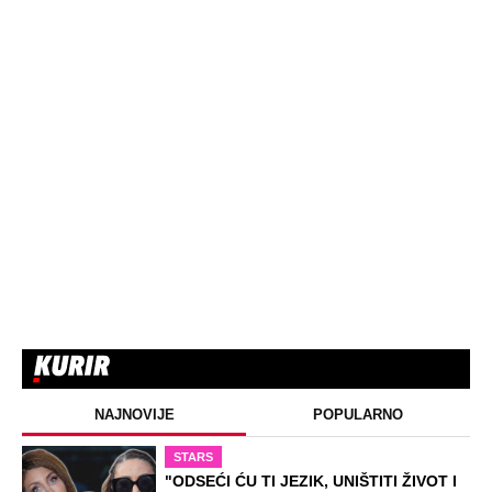
Poznatu doktorku na Novom Beogradu
sin pretukao, pa zadavio: "Policajci ne
pamte ovakvu surovost"
Dim i pepeo prekrili Beograd zbog
požara u Deliblatu: "Odjednom se u
stanu osećao miris paljevine" (Video)
"Stižu pljuskovi, ali bez pravog
zahlađenja": Meteorolog Ristić otkrio
kada se završava toplotni talas