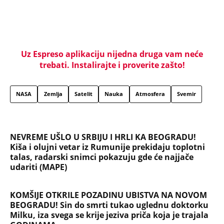
NAJČITANIJE
NAJNOVIJE
Evropa optužila Rusiju za važnu stvar
koja se tiče Irana: Znamo da to rade
Devojka se bacila sa 5. sprata
Filozofskog fakulteta u Beogradu:
Preminula na licu mesta, istraga u
toku!