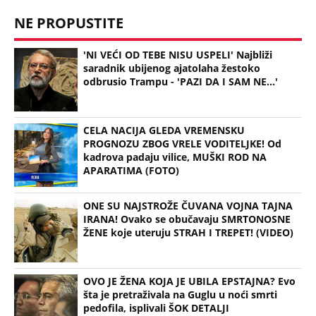
Uz Espreso aplikaciju nijedna druga vam neće
trebati. Instalirajte i proverite zašto!
NASA
Zemlja
Satelit
Nauka
Atmosfera
Svemir
NEVREME UŠLO U SRBIJU I HRLI KA BEOGRADU!
Kiša i olujni vetar iz Rumunije prekidaju toplotni
talas, radarski snimci pokazuju gde će najjače
udariti (MAPE)
KOMŠIJE OTKRILE POZADINU UBISTVA NA NOVOM
BEOGRADU! Sin do smrti tukao uglednu doktorku
Milku, iza svega se krije jeziva priča koja je trajala
GODINAMA