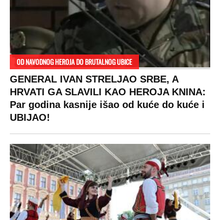
Hronika
Holivud
Tenis
Tiktok
Ekonomija
Kviz
Ostali sportovi
Beograd
Navijači
Zasadi drvo
Showtime
Kosovo
Sudbine
LIFESTYLE
SVET
MONDO INC.
Život
Planeta
Impressum
Stil
Globalno zagrevanje
Kontakt
Ljubav
Hrvatska
Marketing
Zdravlje
BiH
Politika o kolačićima
Hi-Tech
Crna Gora
Uslovi korišćenja
Kultura
Makedonija
Politika privatnosti
Auto
Privacy policy
Terms of service
Prijatelji sajta