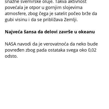
površine planete prekrivaju okeani, pa je daleko
veća verovatnoća da eventualni delovi završe u
vodi nego na
kopnu
ili u naseljenim
područjima.
Letelicu prati i američka Svemirska komanda
(US Space Force), koja upozorava da je vreme
ulaska u atmosferu samo procena i da će u
narednim satima biti precizirano kako budu
stizali novi podaci o njenom kretanju.
Misija koja je proučavala opasne radijacione
pojaseve
Satelit Van Allen Probe A lansiran je 30. avgusta
2012. godine, zajedno sa svojom "bliznakinjom"
Van Allen Probe B.