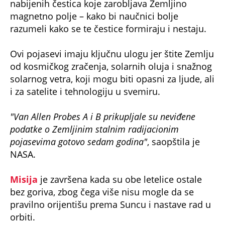
OVO JE ŽENA KOJA JE UBILA EPSTAJNA? Evo
šta je pretraživala na Guglu u noći smrti
pedofila, isplivali ŠOK DETALJI
Bonus video:
00:33
Romantičan svemir iz objektiva svemirskog broda
(Espreso/
Blic
/ Prenela:
T.M.
)