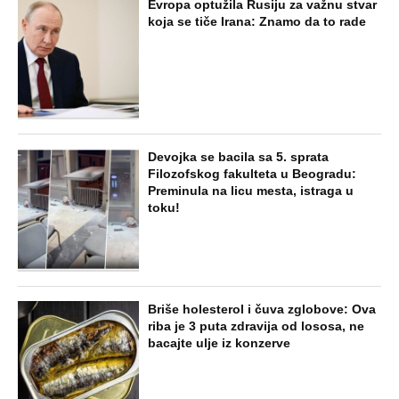
Dijana se posle 5 godina vratila iz
Nemačke i posetila ćerkin grob, kod
spomenika joj prilazi čovek i govori:
"Znam devojku sa slike, udala se
nedavno"
STARS
"NEMOJ VIŠE NIKADA DA SI POSLALA
PORUKU MOM RALETU!" Ana Nikolić
žestoko napala ženu Slobe Radanovića
ZABAVA
"Pomalo je grubo to što..." Britanac prvi
put posetio Beograd, pa ostao zatečen:
Evo šta ga je najviše iznenadilo u Srbiji
(VIDEO)