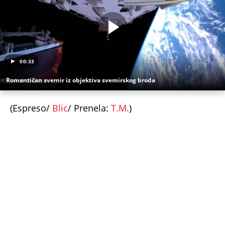
JEDNOM U MILION GODINA! Nišlijka izgubila život
100 metara od kućnog praga, porodica mesecima
čeka odgovore
Sve ovo se gradi na mostu: Fascinantan projekat u
Beogradu donosi kafiće iznad pešačkih staza,
galerije i 19 zelenih zona - pogledajte kakvo čudo
niče na Savi
Srbiju prži paklena vrućina! Ovog datuma stiže
prvo osveženje, a onda obrt - Šokantna prognoza
Ivana Ristića za avgust
Žene u Srbiji u penziju sa 55 godina, muškarci sa
60: Paket tri zakonska predloga upućen resornom
ministarstvu