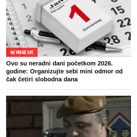
SPREMITE SE
Za posnu slavsku trpezu ove godine treba
izdvojiti ozbiljnu sumu novca: Nečija cela
plata ode na svega 20 gostiju
VESTI
SHOWBIZ
SPORT
VIRALNO
Politika
Rijaliti
Fudbal
Bizar
Društvo
Zvezde
Košarka
Svaštara